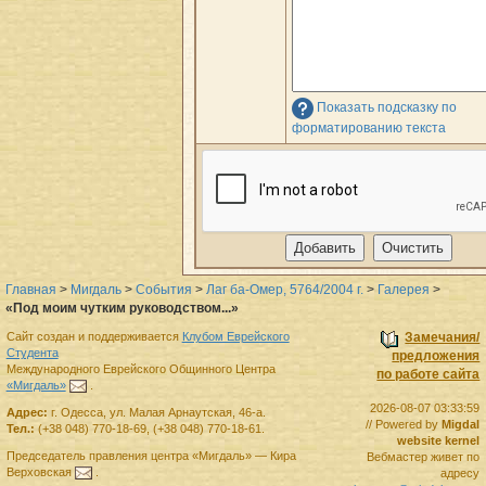
Показать подсказку по
форматированию текста
Главная
>
Мигдаль
>
События
>
Лаг ба-Омер, 5764/2004 г.
>
Галерея
>
«Под моим чутким руководством...»
Сайт создан и поддерживается
Клубом Еврейского
Замечания/
Студента
предложения
Международного Еврейского Общинного Центра
по работе сайта
«Мигдаль»
.
2026-08-07 03:33:59
Адрес:
г.
Одесса
,
ул. Малая Арнаутская, 46-а.
// Powered by
Migdal
Тел.:
(+38 048) 770-18-69
,
(+38 048) 770-18-61
.
website kernel
Председатель правления
центра
«Мигдаль»
—
Кира
Вебмастер живет по
Верховская
.
адресу