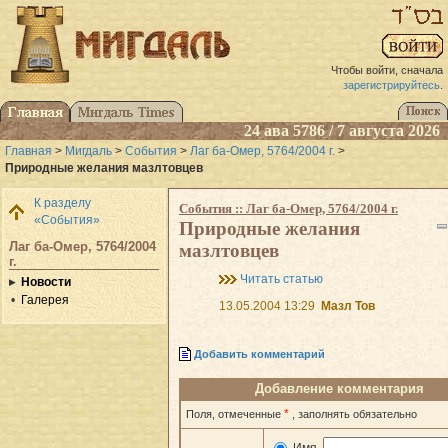
Чтобы войти, сначала
зарегистрируйтесь
.
24 ава 5786 / 7 августа 2026
Главная
>
Мигдаль
>
События
>
Лаг ба-Омер, 5764/2004 г.
>
Природные желания мазлтовцев
К разделу
События :: Лаг ба-Омер, 5764/2004 г.
«События»
Природные желания
Лаг ба-Омер, 5764/2004
мазлтовцев
г.
Читать статью
Новости
Галерея
13.05.2004 13:29
Мазл Тов
Добавить комментарий
Добавление комментария
*
Поля, отмеченные
, заполнять обязательно