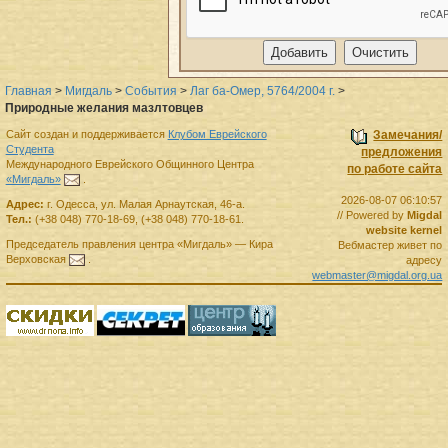
Главная
>
Мигдаль
>
События
>
Лаг ба-Омер, 5764/2004 г.
>
Природные желания мазлтовцев
Сайт создан и поддерживается
Клубом Еврейского
Замечания/
Студента
предложения
Международного Еврейского Общинного Центра
по работе сайта
«Мигдаль»
.
2026-08-07 06:10:57
Адрес:
г.
Одесса
,
ул. Малая Арнаутская, 46-а.
// Powered by
Migdal
Тел.:
(+38 048) 770-18-69
,
(+38 048) 770-18-61
.
website kernel
Председатель правления
центра
«Мигдаль»
—
Кира
Вебмастер живет по
Верховская
.
адресу
webmaster@migdal.org.ua