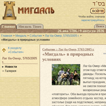
Чтобы войти, сначала
зарегистрируйтесь
.
26 ава 5786 / 9 августа 2026
Главная
>
Мигдаль
>
События
>
Лаг ба-Омер, 5765/2005 г.
>
«Мигдаль» в природных условиях
К разделу
События :: Лаг ба-Омер, 5765/2005 г.
«События»
«Мигдаль» в природных
Лаг ба-Омер, 5765/2005
условиях
г.
Лаг ба-Омер «Ми
Новости
этом году отмет
Галерея
дважды. Посколь
пятницу, на кот
выпал праздник,
не смогли поехат
воскресенье ре
«повторить». Оба выезда прошли в пр
атмосфере семейного отдыха: костер, и
застолье (сидя на подстилках), непри