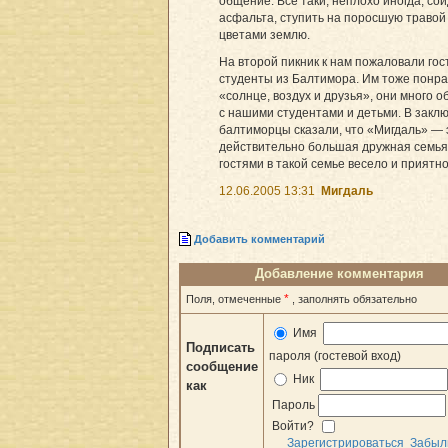
общение. Все таки, неплохо иногда, сой
асфальта, ступить на поросшую травой
цветами землю.
На второй пикник к нам пожаловали го
студенты из Балтимора. Им тоже понр
«солнце, воздух и друзья», они много 
с нашими студентами и детьми. В закл
балтиморцы сказали, что «Мигдаль» — 
действительно большая дружная семья,
гостями в такой семье весело и приятно
12.06.2005 13:31
Мигдаль
Добавить комментарий
Добавление комментария
*
Поля, отмеченные
, заполнять обязательно
Имя
Подписать
пароля (гостевой вход)
сообщение
Ник
как
Пароль
Войти?
Зарегистрироваться
Забыл