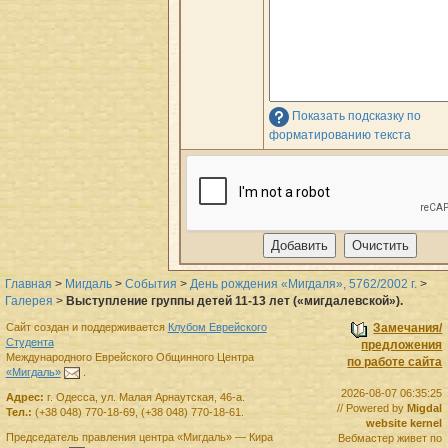
Показать подсказку по
форматированию текста
Главная
>
Мигдаль
>
События
>
День рождения «Мигдаля», 5762/2002 г.
>
Галерея
>
Выступление группы детей 11-13 лет («мигдалевской»).
Сайт создан и поддерживается
Клубом Еврейского
Замечания/
Студента
предложения
Международного Еврейского Общинного Центра
по работе сайта
«Мигдаль»
.
2026-08-07 06:35:25
Адрес:
г.
Одесса
,
ул. Малая Арнаутская, 46-а.
// Powered by
Migdal
Тел.:
(+38 048) 770-18-69
,
(+38 048) 770-18-61
.
website kernel
Председатель правления
центра
«Мигдаль»
—
Кира
Вебмастер живет по