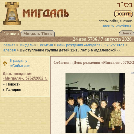
Чтобы войти, сначала
зарегистрируйтесь
.
24 ава 5786 / 7 августа 2026
Главная
>
Мигдаль
>
События
>
День рождения «Мигдаля», 5762/2002 г.
>
Галерея
>
Выступление группы детей 11-13 лет («мигдалевской»).
К разделу
События :: День рождения «Мигдаля», 5762/2
«События»
День рождения
«Мигдаля», 5762/2002 г.
Новости
Галерея