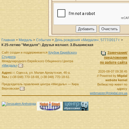
Главная
>
Мигдаль
>
События
>
День рождения «Мигдаля», 5777/2017 г.
>
К 25-летию "Мигдаля": Друзья желают. З.Вышинская
Сайт создан и поддерживается
Клубом Еврейского
Замечания/
Студента
предложения
Международного Еврейского Общинного Центра
по работе сайта
«Мигдаль»
.
2026-08-07 09:38:45
Адрес:
г.
Одесса
,
ул. Малая Арнаутская, 46-а.
// Powered by
Migdal
Тел.:
(+38 048) 770-18-69
,
(+38 048) 770-18-61
.
website kernel
Председатель правления
центра
«Мигдаль»
—
Кира
Вебмастер живет по
Верховская
.
адресу
webmaster@migdal.org.ua