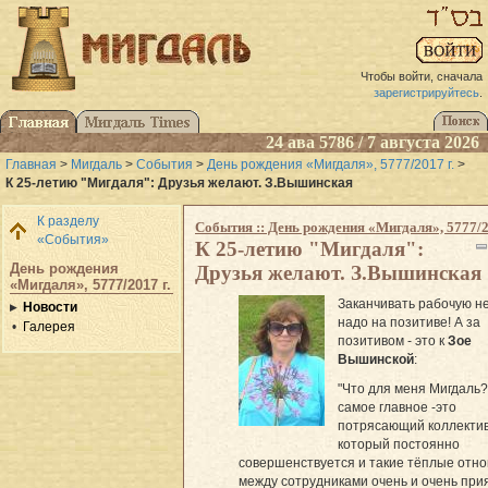
Чтобы войти, сначала
зарегистрируйтесь
.
24 ава 5786 / 7 августа 2026
Главная
>
Мигдаль
>
События
>
День рождения «Мигдаля», 5777/2017 г.
>
К 25-летию "Мигдаля": Друзья желают. З.Вышинская
К разделу
События :: День рождения «Мигдаля», 5777/2
«События»
К 25-летию "Мигдаля":
День рождения
Друзья желают. З.Вышинская
«Мигдаля», 5777/2017 г.
Заканчивать рабочую н
Новости
надо на позитиве! А за
Галерея
позитивом - это к
Зое
Вышинской
:
"Что для меня Мигдаль
самое главное -это
потрясающий коллектив
который постоянно
совершенствуется и такие тёплые отн
между сотрудниками очень и очень при