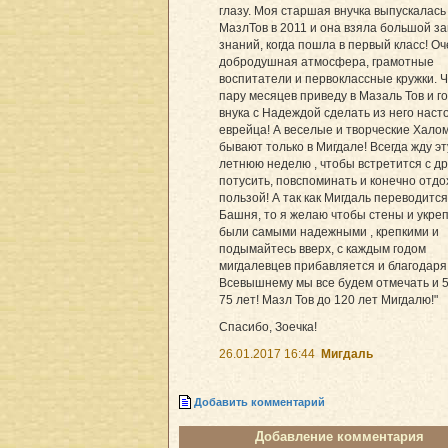
глазу. Моя старшая внучка выпускалась
МазлТов в 2011 и она взяла большой з
знаний, когда пошла в первый класс! Оч
добродушная атмосфера, грамотные
воспитатели и первоклассные кружки. 
пару месяцев приведу в Мазаль Тов и г
внука с Надеждой сделать из него наст
еврейца! А веселые и творческие Хало
бывают только в Мигдале! Всегда жду эт
летнюю неделю , чтобы встретится с др
потусить, повспоминать и конечно отдо
пользой! А так как Мигдаль переводится
Башня, то я желаю чтобы стены и укре
были самыми надежными , крепкими и
подымайтесь вверх, с каждым годом
мигдалевцев прибавляется и благодаря
Всевышнему мы все будем отмечать и 5
75 лет! Мазл Тов до 120 лет Мигдалю!"
Спасибо, Зоечка!
26.01.2017 16:44
Мигдаль
Добавить комментарий
Добавление комментария