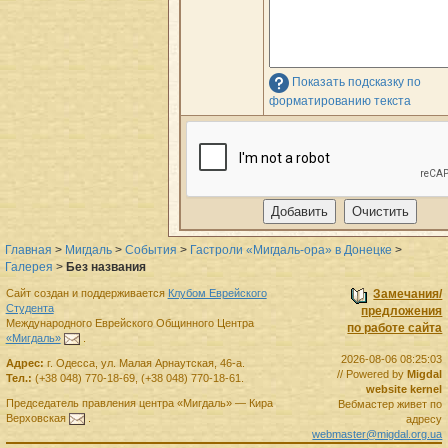
Показать подсказку по
форматированию текста
Главная
>
Мигдаль
>
События
>
Гастроли «Мигдаль-ора» в Донецке
>
Галерея
>
Без названия
Сайт создан и поддерживается
Клубом Еврейского
Замечания/
Студента
предложения
Международного Еврейского Общинного Центра
по работе сайта
«Мигдаль»
.
2026-08-06 08:25:03
Адрес:
г.
Одесса
,
ул. Малая Арнаутская, 46-а.
// Powered by
Migdal
Тел.:
(+38 048) 770-18-69
,
(+38 048) 770-18-61
.
website kernel
Председатель правления
центра
«Мигдаль»
—
Кира
Вебмастер живет по
Верховская
.
адресу
webmaster@migdal.org.ua