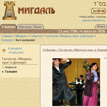
Чтобы войти, сначала
зарегистрируйтесь
.
23 ава 5786 / 6 августа 2026
Главная
>
Мигдаль
>
События
>
Гастроли «Мигдаль-ора» в Донецке
>
Галерея
>
Без названия
К разделу
События :: Гастроли «Мигдаль-ора» в Донец
«События»
Гастроли «Мигдаль-
ора» в Донецке
Новости
Галерея