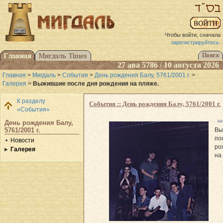
Чтобы войти, сначала
зарегистрируйтесь
.
27 ава 5786 / 10 августа 2026
Главная
>
Мигдаль
>
События
>
День рождения Балу, 5761/2001 г.
>
Галерея
>
Выжившие после дня рождения на пляже.
К разделу
События :: День рождения Балу, 5761/2001 г.
«События»
День рождения Балу,
Вы
5761/2001 г.
по
Новости
ро
Галерея
на