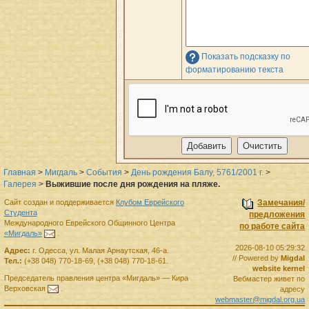
Показать подсказку по
форматированию текста
Главная
>
Мигдаль
>
События
>
День рождения Балу, 5761/2001 г.
>
Галерея
>
Выжившие после дня рождения на пляже.
Сайт создан и поддерживается
Клубом Еврейского
Замечания/
Студента
предложения
Международного Еврейского Общинного Центра
по работе сайта
«Мигдаль»
.
2026-08-10 05:29:32
Адрес:
г.
Одесса
,
ул. Малая Арнаутская, 46-а.
// Powered by
Migdal
Тел.:
(+38 048) 770-18-69
,
(+38 048) 770-18-61
.
website kernel
Председатель правления
центра
«Мигдаль»
—
Кира
Вебмастер живет по
Верховская
.
адресу
webmaster@migdal.org.ua