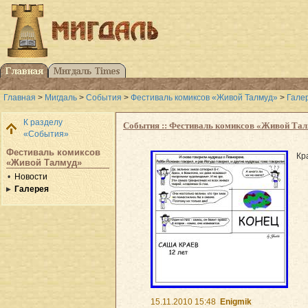
Главная
>
Мигдаль
>
События
>
Фестиваль комиксов «Живой Талмуд»
>
Гале
К разделу
События :: Фестиваль комиксов «Живой Та
«События»
Фестиваль комиксов
Кр
«Живой Талмуд»
Новости
Галерея
15.11.2010 15:48
Enigmik