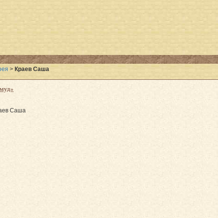
рея
>
Краев Саша
лмуд»
аев Саша