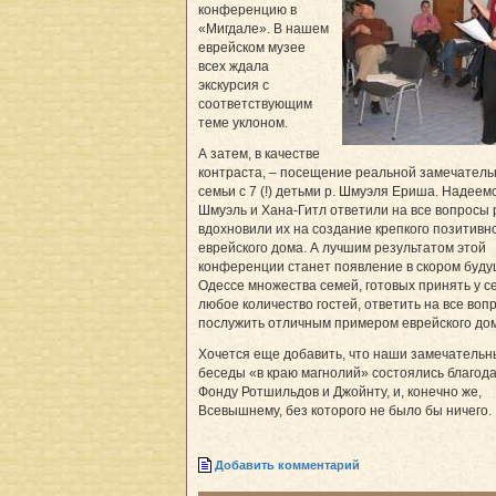
конференцию в
«Мигдале». В нашем
еврейском музее
всех ждала
экскурсия с
соответствующим
теме уклоном.
А затем, в качестве
контраста, – посещение реальной замечатель
семьи с 7 (!) детьми р. Шмуэля Ериша. Надеемс
Шмуэль и Хана-Гитл ответили на все вопросы 
вдохновили их на создание крепкого позитивн
еврейского дома. А лучшим результатом этой
конференции станет появление в скором буду
Одессе множества семей, готовых принять у с
любое количество гостей, ответить на все воп
послужить отличным примером еврейского до
Хочется еще добавить, что наши замечатель
беседы «в краю магнолий» состоялись благод
Фонду Ротшильдов и Джойнту, и, конечно же,
Всевышнему, без которого не было бы ничего.
Добавить комментарий