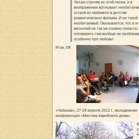
Читаю строчки из этой песни, и в
воображении всплывает необитаем
остров из любимого в детстве
романтического фильма. И не такой 
необитаемый. Оказывается, что в эт
магнолий не так уж сложно попасть!
поговорить там вообще не проблема
особенно про любовь!
Итак, ОК
«Чабанка», 27-29 апреля 2012 г., молодежная
конференция «Мистика еврейского дома».
К
с
Н