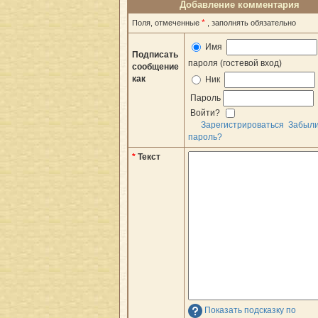
Добавление комментария
*
Поля, отмеченные
, заполнять обязательно
Имя
Подписать
пароля (гостевой вход)
сообщение
как
Ник
Пароль
Войти?
Зарегистрироваться
Забыл
пароль?
*
Текст
Показать подсказку по