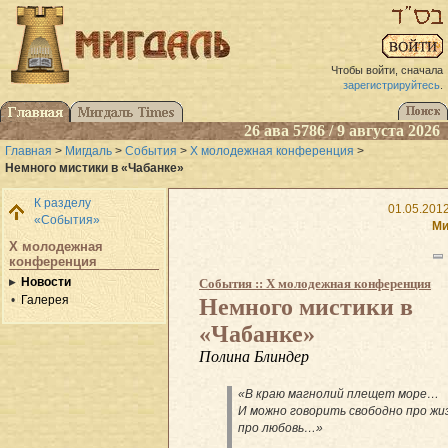
Чтобы войти, сначала
зарегистрируйтесь
.
26 ава 5786 / 9 августа 2026
Главная
>
Мигдаль
>
События
>
X молодежная конференция
>
Немного мистики в «Чабанке»
К разделу
01.05.2012
«События»
Ми
X молодежная
конференция
Новости
События :: X молодежная конференция
Галерея
Немного мистики в
«Чабанке»
Полина Блиндер
«В краю магнолий плещет море…
И можно говорить свободно про жи
про любовь…»