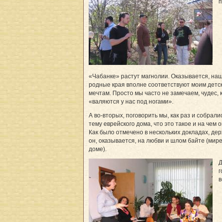
п
«Чабанке» растут магнолии. Оказывается, на
родные края вполне соответствуют моим детс
мечтам. Просто мы часто не замечаем, чудес,
«валяются у нас под ногами».
А во-вторых, поговорить мы, как раз и собралис
тему еврейского дома, что это такое и на чем о
Как было отмечено в нескольких докладах, де
он, оказывается, на любви и шлом байте (мире
доме).
г
в