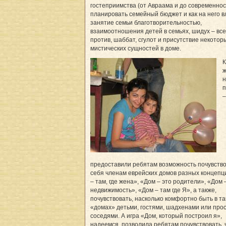
гостеприимства (от Авраама и до современност
планировать семейный бюджет и как на него в
занятие семьи благотворительностью,
взаимоотношения детей в семьях, шидух – все
против, шаббат, сгулот и присутствие некотор
мистических сущностей в доме.
К
ж
н
п
–
предоставили ребятам возможность почувств
себя членам еврейских домов разных концепц
– там, где жена», «Дом – это родители», «Дом 
недвижимость», «Дом – там где Я», а также,
почувствовать, насколько комфортно быть в та
«домах» детьми, гостями, шадхенами или про
соседями. А игра «Дом, который построил я»,
надеемся, позволила ребятам почувствовать, 