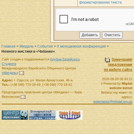
форматированию текста
Главная
>
Мигдаль
>
События
>
X молодежная конференция
>
Немного мистики в «Чабанке»
Сайт создан и поддерживается
Клубом Еврейского
Замечания/
Студента
предложения
Международного Еврейского Общинного Центра
по работе сайта
«Мигдаль»
.
2026-08-09 06:49:12
Адрес:
г.
Одесса
,
ул. Малая Арнаутская, 46-а.
// Powered by
Migdal
Тел.:
(+38 048) 770-18-69
,
(+38 048) 770-18-61
.
website kernel
Председатель правления
центра
«Мигдаль»
—
Кира
Вебмастер живет по
Верховская
.
адресу
webmaster@migdal.org.ua