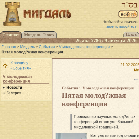
Чтобы войти, сначала
зарегистрируйтесь
.
26 ава 5786 / 9 августа 2026
Главная
>
Мигдаль
>
События
>
V молодежная конференция
>
Пятая молод?жная конференция
К разделу
21.02.2005
«События»
Ми
V молодежная
конференция
Новости
События :: V молодежная конференция
Галерея
Пятая молод?жная
конференция
Проведение научных молод?жных
конференций стало уже большой
мигдалевской традицией.
Вот уже пятый год юноши 