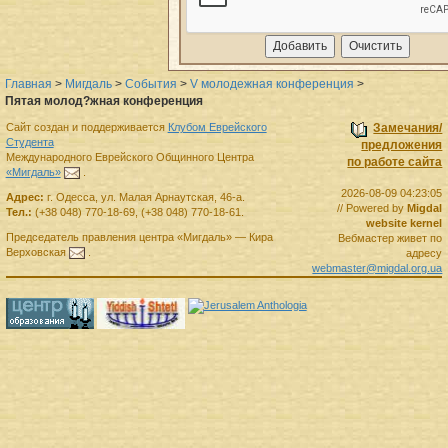
Главная
>
Мигдаль
>
События
>
V молодежная конференция
>
Пятая молод?жная конференция
Сайт создан и поддерживается
Клубом Еврейского
Замечания/
Студента
предложения
Международного Еврейского Общинного Центра
по работе сайта
«Мигдаль»
.
2026-08-09 04:23:05
Адрес:
г.
Одесса
,
ул. Малая Арнаутская, 46-а.
// Powered by
Migdal
Тел.:
(+38 048) 770-18-69
,
(+38 048) 770-18-61
.
website kernel
Председатель правления
центра
«Мигдаль»
—
Кира
Вебмастер живет по
Верховская
.
адресу
webmaster@migdal.org.ua