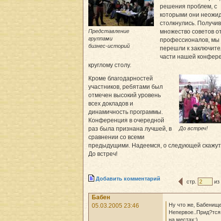
решения проблем, с
которыми они неожи
столкнулись. Получив
Представление
множество советов о
группами
профессионалов, мы
бизнес-историй
перешли к заключит
части нашей конфер
круглому столу.
Кроме благодарностей
участников, ребятами был
отмечен высокий уровень
всех докладов и
динамичность программы.
Конференция в очередной
До встреч!
раз была признана лучшей, в
сравнении со всеми
предыдущими. Надеемся, о следующей скажут 
До встреч!
Добавить комментарий
стр.
из
Бабен
Ну что же, Бабенищ
05.03.2005 23:46
Непервое..Прид?тся
на местах;)