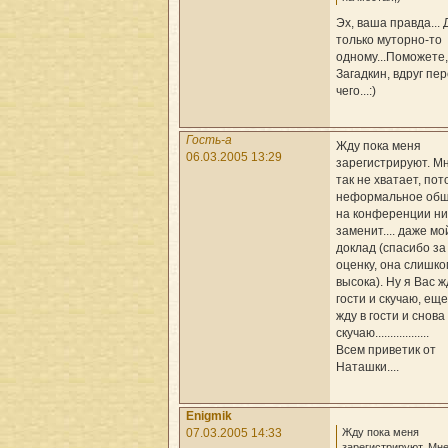
Эх, ваша правда... 
только муторно-то
одному...Поможете,
Загадкин, вдруг пе
чего...:)
Гость-a
Жду пока меня
06.03.2005 13:29
зарегистрируют. М
так не хватает, пот
неформальное об
на конференции ни
заменит.... даже мо
доклад (спасибо за
оценку, она слишко
высока). Ну я Вас ж
гости и скучаю, еще
жду в гости и снова
скучаю..................
Всем приветик от
Наташки....
Enigmik
Жду пока меня
07.03.2005 14:33
зарегистрируют. Мн