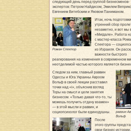
следующий день перед группой бизнесменов-
экспертов: Петром Найдисом, Эмилем Веприк
Евгением Витебским и Яковом Паниманом.
Итак, ночь подготовки
утренний сбор проле
незаметно, и вот мы 
«Мигдале». Работа н
с мастер-класса Ром
Спектора — социопс
Роман Спектор
из Израиля. Он расск
важности быстрого
реагирования на изменения в современном ми
неотделимой частью которого является бизнес
Следом за ним, главный раввин
Одессы и Юга Украины Авроом
Вольф в своей лекции расставил
точки над «i», объяснив взгляд
Торы на смысл и цели занятия
бизнесом. «Только давая что-то, ты
можешь получить отдачу взамен»
— в этой мысли и раввин, и
раввин А
социопсихолог были единодушны.
Вольф
После
этого группы предст
свои бизнес-истории,