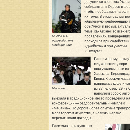
девушки со всего юга Укра
собираются в Одессе в фе
чтобы пообщаться на вол
их темы. В этом году мы п
юбилейную конференцию т
объ?мной и весьма актуал
теме, как бизнес во всех ег
Мисюк А.А. —
проявлениях. Конференци
руководитель
проходила при содействии
конференции
«Джойнта» и при участии
«Сохнута».
Ранним пасмурным у
мигдалевские двери
постучались гости из
Харькова, Кировоград
Киева. К восьми часа
напившись кофе и чая
Мы едем...
из 37 человек (29 из 
наполнив собою авто
выехала в традиционное место проведения н
конференций — оздоровительный комплекс
«Чабанка». По дороге более опытные тренир
в ораторском искусстве, а новички нервно
перечитывали доклады.
Расселившись в уютных