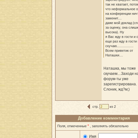
так не хватает, пото
что неформальное 
на конференции нич
заменит....
даже мой доклад (с
за оценку, она слиш
высока). Ну
я Вас жду в гости и 
еще раз жду в гости
скучаю..................
Всем приветик от
Наташки....
Наташка, мы тоже
скучаем....Заходи н
форум-ты уже
зарегистрирована.
Слоник, жд?м;)
стр.
из 2
Добавление комментария
*
Поля, отмеченные
, заполнять обязательно
Имя