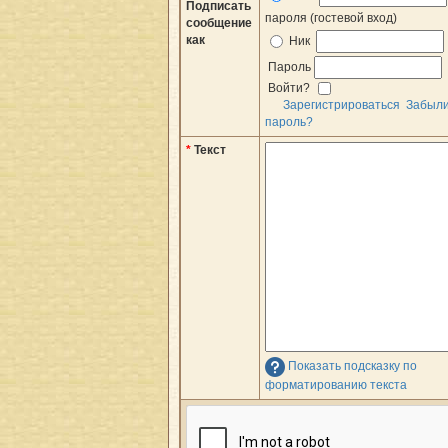
Подписать
пароля (гостевой вход)
сообщение
как
Ник
Пароль
Войти?
Зарегистрироваться
Забыл
пароль?
*
Текст
Показать подсказку по
форматированию текста