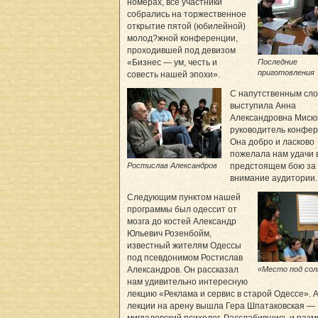
номерах, все участники
собрались на торжественное
открытие пятой (юбилейной)
молод?жной конференции,
проходившей под девизом
Последние
«Бизнес — ум, честь и
приготовления
совесть нашей эпохи».
С напутственным сл
выступила Анна
Александровна Мисю
руководитель конфер
Она добро и ласково
пожелала нам удачи 
Ростислав Александров
предстоящем бою за
внимание аудитории.
Следующим пунктом нашей
программы был одессит от
мозга до костей Александр
Юльевич Розенбойм,
известный жителям Одессы
под псевдонимом Ростислав
«Место под со
Александров. Он рассказал
нам удивительно интересную
лекцию «Реклама и сервис в старой Одессе». 
лекции на арену вышла Гера Шпатаковская —