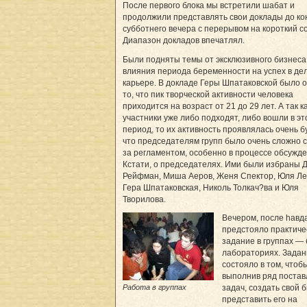
После первого блока мы встретили шабат и
продолжили представлять свои доклады до ко
субботнего вечера с перерывом на короткий со
Диапазон докладов впечатлял.
Были подняты темы от эксклюзивного бизнеса
влияния периода беременности на успех в де
карьере. В докладе Геры Шпатаковской было 
то, что пик творческой активности человека
приходится на возраст от 21 до 29 лет. А так 
участники уже либо подходят, либо вошли в эт
период, то их активность проявлялась очень б
что председателям групп было очень сложно 
за регламентом, особенно в процессе обсужде
Кстати, о председателях. Ими были избраны 
Рейфман, Миша Аеров, Женя Спектор, Юля Ле
Гера Шпатаковская, Николь Толкач?ва и Юля
Творилова.
Вечером, после hавд
предстояло практиче
задание в группах — 
лабораториях. Задан
состояло в том, чтоб
выполнив ряд поста
Работа в группах
задач, создать свой 
представить его на