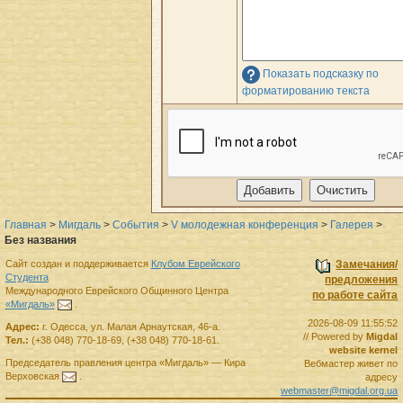
Показать подсказку по
форматированию текста
Главная
>
Мигдаль
>
События
>
V молодежная конференция
>
Галерея
>
Без названия
Сайт создан и поддерживается
Клубом Еврейского
Замечания/
Студента
предложения
Международного Еврейского Общинного Центра
по работе сайта
«Мигдаль»
.
2026-08-09 11:55:52
Адрес:
г.
Одесса
,
ул. Малая Арнаутская, 46-а.
// Powered by
Migdal
Тел.:
(+38 048) 770-18-69
,
(+38 048) 770-18-61
.
website kernel
Председатель правления
центра
«Мигдаль»
—
Кира
Вебмастер живет по
Верховская
.
адресу
webmaster@migdal.org.ua