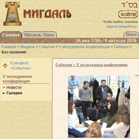
Чтобы войти, сначала
зарегистрируйтесь
.
26 ава 5786 / 9 августа 2026
Главная
>
Мигдаль
>
События
>
V молодежная конференция
>
Галерея
>
Без названия
К разделу
События :: V молодежная конференция
«События»
V молодежная
конференция
Новости
Галерея