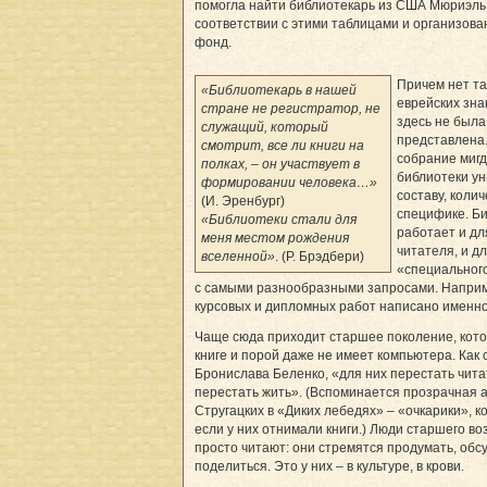
помогла найти библиотекарь из США Мюриэль
соответствии с этими таблицами и организов
фонд.
Причем нет та
«Библиотекарь в нашей
еврейских зна
стране не регистратор, не
здесь не была
служащий, который
представлена
смотрит, все ли книги на
собрание миг
полках, – он участвует в
библиотеки ун
формировании человека…»
составу, колич
(И. Эренбург)
специфике. Б
«Библиотеки стали для
работает и дл
меня местом рождения
читателя, и д
вселенной»
. (Р. Брэдбери)
«специального
с самыми разнообразными запросами. Наприм
курсовых и дипломных работ написано именно
Чаще сюда приходит старшее поколение, кото
книге и порой даже не имеет компьютера. Как 
Бронислава Беленко, «для них перестать чита
перестать жить». (Вспоминается прозрачная 
Стругацких в «Диких лебедях» – «очкарики», 
если у них отнимали книги.) Люди старшего во
просто читают: они стремятся продумать, обсу
поделиться. Это у них – в культуре, в крови.