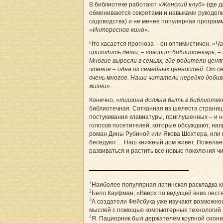
В библиотеке работают
«Женский клуб»
(где 
обмениваются секретами и навыками рукодели
садоводства) и не менее популярная програм
«Интересное кино»
.
Что касается прогноза – он оптимистичен.
«Ча
приходить дети, – говорит библиотекарь, –
Многие выросли в семьях, где родители ценят
чтение – одна из семейных ценностей. От с
очень многое. Наши читатели нередко добив
жизни»
.
Конечно,
«тишина должна быть в библиотек
библиотечная. Сотканная из шелеста страниц,
постукивания клавиатуры, приглушенных – и н
голосов посетителей, которые обсуждают, на
роман Дины Рубиной или Якова Шехтера, или 
беседуют… Наш книжный дом живет. Пожелае
развиваться и растить все новые поколения ч
1
Наиболее популярная латинская раскладка к
2
Белл Кауфман, «Вверх по ведущей вниз лест
3
А создатели Фейсбука уже изучают возможно
мыслей с помощью компьютерных технологий. 
4
Я. Пациорник был держателем крупной сиони