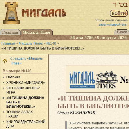
Чтобы войти, сначала
зарегистрируйтесь
.
26 ава 5786 / 9 августа 2026
Главная
>
Мигдаль Times
>
№146
>
«И ТИШИНА ДОЛЖНА БЫТЬ В БИБЛИОТЕКЕ!..»
К разделу «Мигдаль
Times»
В номере №146
№
Обложка
ХРОНИКИ «МИГДАЛЯ»
ЧТО НАША ЖИЗНЬ?
ИГРА
«И ТИШИНА ДОЛЖ
«И ТИШИНА ДОЛЖНА
БЫТЬ В
БЫТЬ В БИБЛИОТЕКЕ
БИБЛИОТЕКЕ!..»
Ольга КСЕНДЗЮК
ТОНКИЙ ЗАПАХ
ГУАШИ
КНИГОИЗДАТЕЛЬСКИЙ
В библиотеке выдалось затишье, чт
ДОМ
нечасто. Только какая-то малышка у