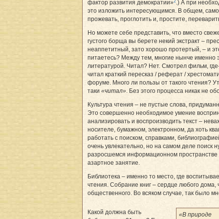
2
фактор развития демократии»
.) А при необх
это изложить интересующимся. В общем, сам
прожевать, проглотить и, простите, переварит
Но можете себе представить, что вместо свеже
густого борща вы берете некий экстракт – пре
неаппетитный, зато хорошо протертый, – и э
питаетесь? Между тем, многие нынче именно 
литературой. Читал? Нет. Смотрел фильм, где
читал краткий пересказ / реферат / хрестомат
форуме. Много ли пользы от такого чтения? Ут
таки
«читал»
. Без этого процесса никак не об
Культура чтения – не пустые слова, придуман
Это совершенно необходимое умение восприн
анализировать и воспроизводить текст – неваж
носителе, бумажном, электронном, да хоть ква
работать с поиском, справками, библиографией
очень увлекательно, но на самом деле поиск 
разросшемся информационном пространстве 
азартное занятие.
Библиотека – именно то место, где воспитывае
чтения. Собрание книг – сердце любого дома, 
общественного. Во всяком случае, так было мн
Какой должна быть
«В природе