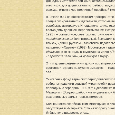
Для одних читателей эти книги остались мало
экзотикой, для других стали потребностью душ
воздуха, окном в мир подлинной еврейской кул
В начале 90-х на постсоветском пространстве
специализированных издательств, которые в
еврейскую литературу. Иногда печатались отд
только диву даешься, перелистывая их. Вот р
1991 г. – совместное, советско-австрийское –
«
народные сказки»
(для взрослых). Выходили кн
языках, идиш и русском – в киевском издатель
например,
«Хавеле»
(1992). Московское издат
«Малыш»
в те же годы выпустило на идиш
«П
«Еврейские загадки»
,
«Еврейскую азбуку»
.
Эти и другие редкие книги до сих пор в прево
состоянии, однако на руки не выдаются – тол
зал.
Уникален и фонд еврейских периодических изд
собраны подшивки ведущей украинской и изр
периодики с середины 1990-х гг. Одесские же 
Мелиц»
и
«Шомрей Шабос»
– в мигдалевской 
сохранились с самых первых номеров.
Большинство еврейских книг, имеющихся в биб
отсутствует в Интернете. Это – к вопросу о н
библиотек в цифровую эпоху.