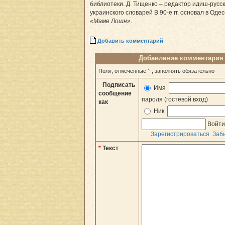
библиотеки. Д. Тищенко – редактор идиш-русск
украинского словарей В 90-е гг. основал в Оде
«Маме Лошн»
.
Добавить комментарий
Добавление комментария
*
Поля, отмеченные
, заполнять обязательно
Подписать
Имя
сообщение
пароля (гостевой вход)
как
Ник
Войт
Зарегистрироваться
Заб
*
Текст