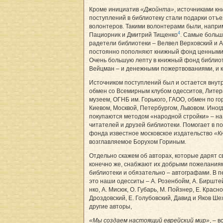
Кроме инициатив
«Джойнта»
, источниками к
поступлений в библиотеку стали подарки отъ
волонтеров. Такими волонтерами были, напри
4
Пациорник и Дмитрий Тищенко
. Самые больш
радетели библиотеки – Велвел Верховский и 
постоянно пополняют книжный фонд ценными
Очень большую лепту в книжный фонд библио
Вейцман – и денежными пожертвованиями, и к
Источником поступлений был и остается внут
обмен со Всемирным клубом одесситов, Лите
музеем, ОГНБ им. Горького, ГАОО, обмен по го
Киевом, Москвой, Петербургом, Львовом. Иног
покупаются методом «народной стройки» – на
читателей и друзей библиотеки. Помогает в п
фонда известное московское издательство
«К
возглавляемое Борухом Гориным.
Отдельно скажем об авторах, которые дарят св
конечно же, снабжают их добрыми пожеланиям
библиотеки и обязательно – автографами. В п
это наши одесситы – А. Розенбойм, А. Бирштей
нко, А. Мисюк, О. Губарь, М. Пойзнер, Е. Крас­но
Дроздовский, Е. Голубовский, Давид и Яков Ше
другие авторы,
«Мы создаем настоящий еврейский мир»
, – в