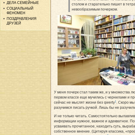
ДЕЛА СЕМЕЙНЫЕ
столом и старательно пишет в тетра
СОЦИАЛЬНЫЙ
невообразимым почерком.
ФЕНОМЕН
ПОЗДРАВЛЕНИЯ
ДРУЗЕЙ
У меня почерк стал таким же, и у множества л
первом классе еще мучились с чернилами и п
1
сейчас не мыслят жизни без qwerty
. Скоро м
разучимся писать ручкой. Лишь бы не разучили
И не только читать. Самостоятельно вылавлив
информации нужное, важное и адекватное. По
усваивать прочитанное, находить суть, выраб
собственное мнение. (Цитируя классика, «пр