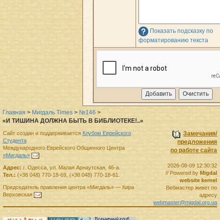
Показать подсказку по
форматированию текста
Главная
>
Мигдаль Times
>
№146
>
«И ТИШИНА ДОЛЖНА БЫТЬ В БИБЛИОТЕКЕ!..»
Сайт создан и поддерживается
Клубом Еврейского
Замечания/
Студента
предложения
Международного Еврейского Общинного Центра
по работе сайта
«Мигдаль»
.
2026-08-09 12:30:32
Адрес:
г.
Одесса
,
ул. Малая Арнаутская, 46-а.
// Powered by
Migdal
Тел.:
(+38 048) 770-18-69
,
(+38 048) 770-18-61
.
website kernel
Председатель правления
центра
«Мигдаль»
—
Кира
Вебмастер живет по
Верховская
.
адресу
webmaster@migdal.org.ua