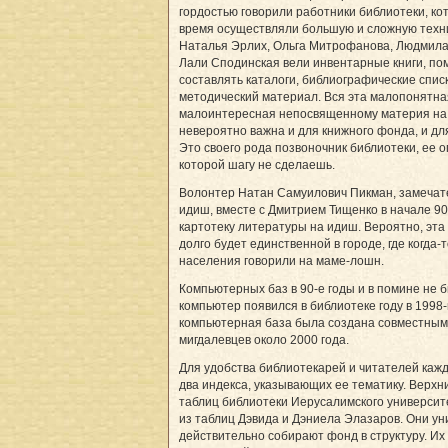
гордостью говорили работники библиотеки, ко
время осуществляли большую и сложную техни
Наталья Эрлих, Ольга Митрофанова, Людмила
Лали Сподинская вели инвентарные книги, по
составлять каталоги, библиографические списк
методический материал. Вся эта малопонятна
малоинтересная непосвященному материя на
невероятно важна и для книжного фонда, и дл
Это своего рода позвоночник библиотеки, ее о
которой шагу не сделаешь.
Волонтер Натан Самуилович Пикман, замечат
идиш, вместе с Дмитрием Тищенко в начале 90
картотеку литературы на идиш. Вероятно, эта
долго будет единственной в городе, где когда-
населения говорили на маме-лошн.
Компьютерных баз в 90-е годы и в помине не 
компьютер появился в библиотеке году в 1998
компьютерная база была создана совместным
мигдалевцев около 2000 года.
Для удобства библиотекарей и читателей кажд
два индекса, указывающих ее тематику. Верхн
таблиц библиотеки Иерусалимского университ
из таблиц Дэвида и Дэниела Элазаров. Они у
действительно собирают фонд в структуру. Их