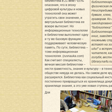
библиотека в 21 веке? Есть
библиотекарс
опасения, что в эпоху
физическая лю
цифровой культуры и новых
Неистребимая
технологий она может
бумаге, клею
утратить свое значение, и
гравюрам. Ко 
виртуальная библиотека ее
закодировано 
вскоре вытеснит. Но
"библиотека"
информационные технологии
Библиотекари
и библиотеки выполняют одну
книг, заводят
и ту же базовую функцию –
книжными ст
поддерживают человеческую
встают на зо
память. По сути, библиотека –
иди!" и встр
тоже информационная
читателя, как
технология. (
rusnauka.com
)
голубя, вест
Как считают специалисты,
(
library.narfu.ru
вечная миссия библиотеки –
нести грамотность, знание и культуру – в техн
обществе никуда не делась. На самом деле кру
расширился. Библиотека как социальный инст
постепенно превращаться из хранилища доку
хранилище знания, а это уже новая ступень ра
Для