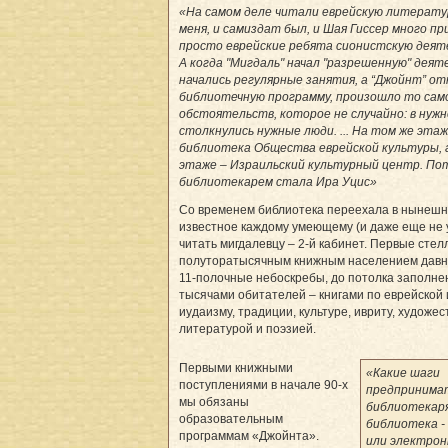
«На самом деле читали еврейскую литерату
меня, и самиздат был, и Шая Гиссер много пр
просто еврейские ребята сионистскую деяте
А когда "Мигдаль" начал "разрешенную" деят
начались регулярные занятия, а “Джойнт” о
библиотечную программу, произошло то сам
обстоятельств, которое не случайно: в нуж
столкнулись нужные люди. ... На том же эта
библиотека Общества еврейской культуры, 
этаже – Израильский культурный центр. Пот
библиотекарем стала Ира Уцис»
Со временем библиотека переехала в нынеш
известное каждому умеющему (и даже еще не
читать мигдалевцу – 2-й кабинет. Первые стел
полуторатысячным книжным населением давн
11-полочные небоскребы, до потолка заполне
тысячами обитателей – книгами по еврейской 
иудаизму, традиции, культуре, ивриту, художе
литературой и поэзией.
Первыми книжными
«Какие шаги
поступлениями в начале 90-х
предпринима
мы обязаны
библиотекар
образовательным
библиотека -
программам «Джойнта».
или электрон