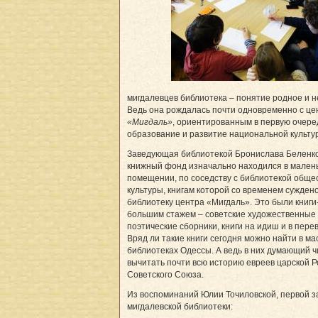
мигдалевцев библиотека – понятие родное и 
Ведь она рождалась почти одновременно с це
«Мигдаль»
, ориентированным в первую очере
образование и развитие национальной культур
Заведующая библиотекой Бронислава Беленко
книжный фонд изначально находился в мален
помещении, по соседству с библиотекой обще
культуры, книгам которой со временем сужден
библиотеку центра «Мигдаль». Это были книги
большим стажем – советские художественные 
поэтические сборники, книги на идиш и в пере
Вряд ли такие книги сегодня можно найти в м
библиотеках Одессы. А ведь в них думающий 
вычитать почти всю историю евреев царской Р
Советского Союза.
Из воспоминаний Юлии Точиловской, первой 
мигдалевской библиотеки: