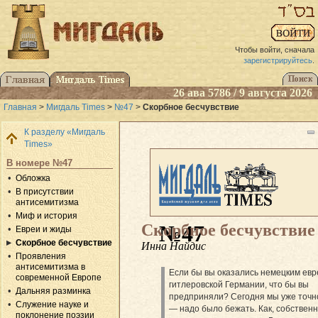
Чтобы войти, сначала
зарегистрируйтесь
.
26 ава 5786 / 9 августа 2026
Главная
>
Мигдаль Times
>
№47
>
Скорбное бесчувствие
К разделу «Мигдаль
Times»
В номере №47
Обложка
В присутствии
антисемитизма
Миф и история
Скорбное бесчувствие
№47
Евреи и жиды
Скорбное бесчувствие
Инна Найдис
Проявления
антисемитизма в
Если бы вы оказались немецким евр
современной Европе
гитлеровской Германии, что бы вы
Дальняя разминка
предприняли? Сегодня мы уже точн
Служение науке и
— надо было бежать. Как, собственн
поклонение поэзии