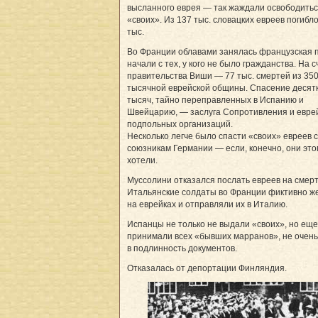
высланного еврея — так жаждали освободитьс
«своих». Из 137 тыс. словацких евреев погибл
тыс.
Во Франции облавами занялась французская 
начали с тех, у кого не было гражданства. На с
правительства Виши — 77 тыс. смертей из 350
тысячной еврейской общины. Спасение десят
тысяч, тайно переправленных в Испанию и
Швейцарию, — заслуга Сопротивления и евре
подпольных организаций.
Несколько легче было спасти «своих» евреев 
союзникам Германии — если, конечно, они это
хотели.
Муссолини отказался послать евреев на смерт
Итальянские солдаты во Франции фиктивно ж
на еврейках и отправляли их в Италию.
Испанцы не только не выдали «своих», но еще
принимали всех «бывших марранов», не очень
в подлинность документов.
Отказалась от депортации Финляндия.