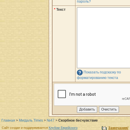
пароль?
*
Текст
Показать подсказку по
форматированию текста
Главная
>
Мигдаль Times
>
№47
>
Скорбное бесчувствие
Сайт создан и поддерживается
Клубом Еврейского
Замечания/