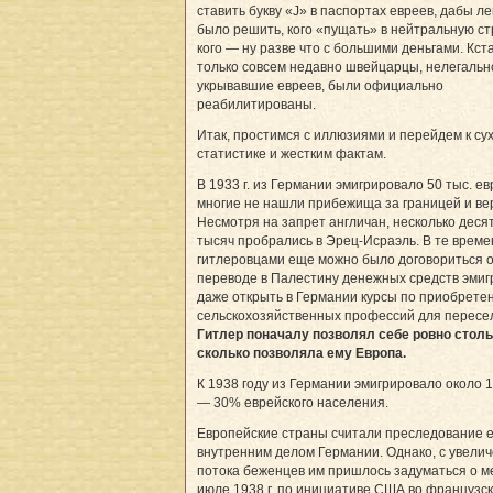
ставить букву «J» в паспортах евреев, дабы ле
было решить, кого «пущать» в нейтральную ст
кого — ну разве что с большими деньгами. Кст
только совсем недавно швейцарцы, нелегальн
укрывавшие евреев, были официально
реабилитированы.
Итак, простимся с иллюзиями и перейдем к су
статистике и жестким фактам.
В 1933 г. из Германии эмигрировало 50 тыс. ев
многие не нашли прибежища за границей и ве
Несмотря на запрет англичан, несколько деся
тысяч пробрались в Эрец-Исраэль. В те време
гитлеровцами еще можно было договориться 
переводе в Палестину денежных средств эмиг
даже открыть в Германии курсы по приобрете
сельскохозяйственных профессий для пересе
Гитлер поначалу позволял себе ровно столь
сколько позволяла ему Европа.
К 1938 году из Германии эмигрировало около 1
— 30% еврейского населения.
Европейские страны считали преследование 
внутренним делом Германии. Однако, с увели
потока беженцев им пришлось задуматься о м
июле 1938 г. по инициативе США во французс