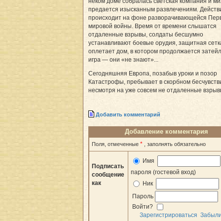
неком доме собралась светская компания и м
предается изысканным развлечениям. Действ
происходит на фоне разворачивающейся Пер
мировой войны. Время от времени слышатся
отдаленные взрывы, солдаты бесшумно
устанавливают боевые орудия, защитная сетк
оплетает дом, в котором продолжается затей
игра — они «не знают»...
Сегодняшняя Европа, позабыв уроки и позор
Катастрофы, пребывает в скорбном бесчувств
несмотря на уже совсем не отдаленные взрыв
Добавить комментарий
Добавление комментария
*
Поля, отмеченные
, заполнять обязательно
Имя
Подписать
пароля (гостевой вход)
сообщение
как
Ник
Пароль
Войти?
Зарегистрироваться
Забыл