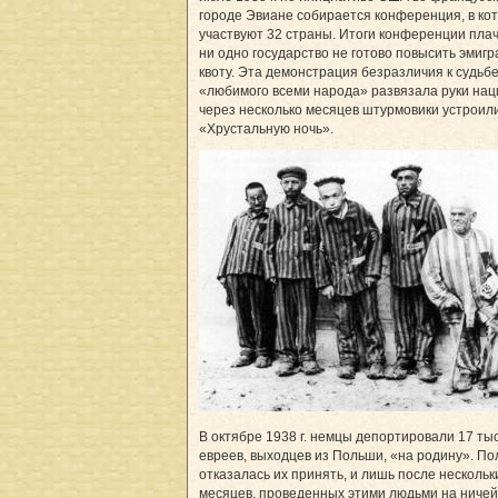
городе Эвиане собирается конференция, в ко
участвуют 32 страны. Итоги конференции пл
ни одно государство не готово повысить эмиг
квоту. Эта демонстрация безразличия к судьб
«любимого всеми народа» развязала руки нац
через несколько месяцев штурмовики устроил
«Хрустальную ночь».
В октябре 1938 г. немцы депортировали 17 тыс
евреев, выходцев из Польши, «на родину». П
отказалась их принять, и лишь после нескольк
месяцев, проведенных этими людьми на ниче