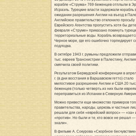
корабле «Струма» 769 беженцев отплыли в Эр
Исраэль. Турецкие власти задержали корабль 
ожидании разрешения Англии на въезд в Пале
Английское правительство отклонило просьбу
Еврейского Агентства пропустить хотя бы дете
февраля «Струме» приказано покинуть турец
территориальные воды. Корабль возвращаетс
Черное море, где его ошибочно торпедирует с
подлодка.
В октябре 1943 г. румыны предложили отправи
тыс. евреев Транснистрии в Палестину, Англия
смягчила своей политики.
Результатом Бермудской конференции в апре
г. (в дни восстания в Варшавском гетто) стало
милостивое разрешение Англии и США 20 ты
беженцев (только четверть из них были еврея
переправиться из Испании в Северную Америк
Можно привести еще множество примеров того
правительства, народы, церковь и частные ли
решали для себя «еврейский вопрос» — «за» 
«против». Но были и те, кто вовсе не решал —
знали».
В фильме А. Сокурова «Скорбное бесчувствие