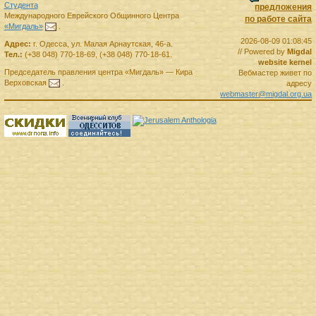
Студента
предложения
Международного Еврейского Общинного Центра
по работе сайта
«Мигдаль»
.
2026-08-09 01:08:45
Адрес:
г.
Одесса
,
ул. Малая Арнаутская, 46-а.
// Powered by
Migdal
Тел.:
(+38 048) 770-18-69
,
(+38 048) 770-18-61
.
website kernel
Председатель правления
центра
«Мигдаль»
—
Кира
Вебмастер живет по
Верховская
.
адресу
webmaster@migdal.org.ua