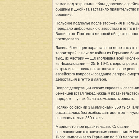
земле под открытым небом, давление еврейск
общины и Джойнта заставило правительство 
решение.
Польское подполье после вторжения в Польш
передало информацию о зверствах в гетто в Л
Вашингтон. Протеста мировой общественност
последовало.
Лавина беженцев нарастала по мере захвата
территорий: в начале войны из Германии беж
тыс., из Австрии — 110 (половина всей числен
из Чехословакии — 25. В 1941 г. ворота рейха
закрылись — началось «окончательное решен
еврейского вопроса»: создание лагерей смерт
депортация в гетто и лагеря.
Вопрос депортации «своих евреев» и спасени
беженцев встал перед каждым правительство
народом — у них была возможность решать.
Поляки со своими 3 миллионами 350 тысячами
расставались без особых сантиментов — чудо
спаслось только 350 тысяч.
Марионеточное правительство Словакии,
возглавляемое католическим священником Й
Тиссо, выплачивало Германии по 500 марок за