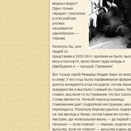
модных водах?
Одно только
смущает: пансионы
в этих райских
уголках
называются
однообразно —
тюрьма.
Казалось бы, для
людей со
средствами в 1933-38 гг. проблем не было: вы
визу в паспорте, купил билет куда-нибудь в
Швейцарию и — прощай, Германия!
Вот только герой Ремарка Людвиг Керн не впи
в схему. У его отца была парфюмерная фабрик
доносу конкурента отца посадили, потом лиш
гражданства и выслали с семьей из страны. Ну
славно, выслали-то из Германии. Но без паспо
Схема меняется. Ночной переход границы
(таможенник дает подробную инструкцию, как и
переходить). Поначалу Кернам удалось задер
на три месяца в Чехии, потом таким же путем 
Австрию, где нелегальная жизнь — до первой 
легально — если повезет — тюрьма, недели на
высылка, если не повезет — высылка в день ар