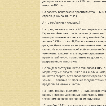
депортировать «своих»: из 750 тыс. румынски
выжили 400 тыс.
На совести венгерского правительства — 600 
евреев (выжило 100 тыс.).
А что же Англия и Америка?
На предложение принять 20 тыс. еврейских де
Германии Америка отказалась нарушать свои
иммиграционные законы в пользу какой-либо г
апреле 1939 г. только 8,7% опрошенных амер
граждан были согласны на увеличение эмигра
квоты. На протяжении всей войны квота не бы
увеличена, а в результате административных
препятствий число иммигрантов не достигло и
разрешенного максимума.
По свидетельству министра финансов США Ге
Моргентау: «С августа 1942 г. мы знали о нам
нацистов стереть всех европейских евреев с л
земли... В течение 18 месяцев госдепартамент
предпринял никаких шагов».
На предложение разбомбить подъездные пути
газовые камеры Освенцима американцы ответ
Освенцим не является военным объектом.
12 декабря 1941 г. из румынского порта Конст