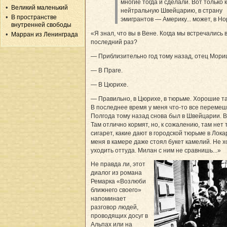
многие тогда и сделали. Вот только 
Великий маленький
нейтральную Швейцарию, в страну
В пространстве
эмигрантов — Америку... может, в Н
внутренней свободы
«Я знал, что вы в Вене. Когда мы встречались 
Марран из Ленинграда
последний раз?
— Приблизительно год тому назад, отец Мори
— В Праге.
— В Цюрихе.
— Правильно, в Цюрихе, в тюрьме. Хорошие т
В последнее время у меня что-то все перемеш
Полгода тому назад снова был в Швейцарии. В
Там отлично кормят, но, к сожалению, там нет 
сигарет, какие дают в городской тюрьме в Лока
меня в камере даже стоял букет камелий. Не 
уходить оттуда. Милан с ним не сравнишь...»
Не правда ли, этот
диалог из романа
Ремарка «Возлюби
ближнего своего»
напоминает
разговор людей,
проводящих досуг в
Альпах или на