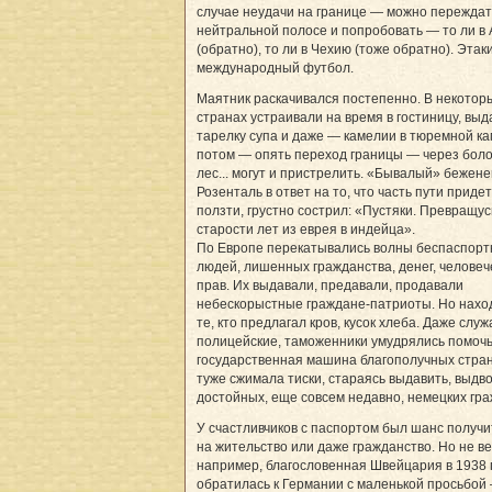
случае неудачи на границе — можно переждат
нейтральной полосе и попробовать — то ли в
(обратно), то ли в Чехию (тоже обратно). Этак
международный футбол.
Маятник раскачивался постепенно. В некотор
странах устраивали на время в гостиницу, вы
тарелку супа и даже — камелии в тюремной кам
потом — опять переход границы — через боло
лес... могут и пристрелить. «Бывалый» бежен
Розенталь в ответ на то, что часть пути приде
ползти, грустно сострил: «Пустяки. Превращус
старости лет из еврея в индейца».
По Европе перекатывались волны беспаспор
людей, лишенных гражданства, денег, человеч
прав. Их выдавали, предавали, продавали
небескорыстные граждане-патриоты. Но нахо
те, кто предлагал кров, кусок хлеба. Даже слу
полицейские, таможенники умудрялись помочь
государственная машина благополучных стран
туже сжимала тиски, стараясь выдавить, выдв
достойных, еще совсем недавно, немецких гра
У счастливчиков с паспортом был шанс получи
на жительство или даже гражданство. Но не вез
например, благословенная Швейцария в 1938 г
обратилась к Германии с маленькой просьбой