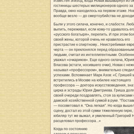
Известен эпизод, когда Новак вышвырнул из о
гостиницы шестерых милиционеров одного за 
Правда, окно находилось на первом этаже. Но
вообще везло — до смертоубийства не доходи
Были у этого силача, конечно, и слабости. Лю
выпить, переживал, если кому-то удавалось ег
«русского богатыря», перепить. И при этом бо
своей жены, которой очень не нравилось его
пристрастие к спиртному... Неистребимая евр
черта — он преклонялся перед образованным
людьми, считал их интеллигентными. Особенн
уважал «очкариков». Еще одного силача, Юри
Власова (кстати, носившего очки), Новак с не
называл «профессором», внимательно следил 
успехами. Вспоминает Марк Азов: «С Гришей 
встретились в Москве на юбилее настоящего
профессора — доктора искусствоведения, зна
цирка и эстрады Юрия Дмитриева. Гриша долг
своей очереди поздравлять, стоя за кулисами 
дамской хозяйственной сумкой в руке. “Поставь
— посоветовал я. “Она легкая”. Но когда выше
сцену, достал из этой сумки тяжеленную гирю,
юбиляр тут же выжал, и умиленный Григорий 
расцеловал профессора...»
Когда по состоянию
здоровья пришлось