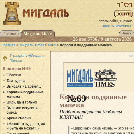
Чтобы войти, сначала
зарегистрируйтесь
.
26 ава 5786 / 9 августа 2026
Главная
>
Мигдаль Times
>
№69
>
Короли и подданные манежа
К разделу «Мигдаль
Times»
В номере №69
Обложка
Там чудеса...
Выходят на арену....
Короли и подданные
Короли и подданные
№69
манежа
Цирк, да и только!
манежа
Высокое искусство
Подбор материалов Людмилы
смеха
КЛИГМАН
Арена смелых
«Никакого чуда нет, да
«Цирк, как и сама жизнь, — это вечн
и быть не может!..»
хождение по кругу диаметром в 13 