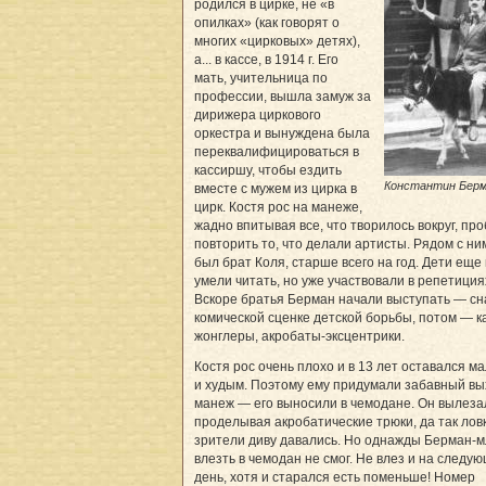
родился в цирке, не «в
опилках» (как говорят о
многих «цирковых» детях),
а... в кассе, в 1914 г. Его
мать, учительница по
профессии, вышла замуж за
дирижера циркового
оркестра и вынуждена была
переквалифицироваться в
кассиршу, чтобы ездить
Константин Бер
вместе с мужем из цирка в
цирк. Костя рос на манеже,
жадно впитывая все, что творилось вокруг, пр
повторить то, что делали артисты. Рядом с ни
был брат Коля, старше всего на год. Дети еще
умели читать, но уже участвовали в репетиция
Вскоре братья Берман начали выступать — сн
комической сценке детской борьбы, потом — к
жонглеры, акробаты-эксцентрики.
Костя рос очень плохо и в 13 лет оставался м
и худым. Поэтому ему придумали забавный вы
манеж — его выносили в чемодане. Он вылеза
проделывая акробатические трюки, да так ловк
зрители диву давались. Но однажды Берман-
влезть в чемодан не смог. Не влез и на следу
день, хотя и старался есть поменьше! Номер