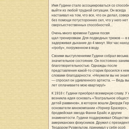
Имя Гудини стало ассоциироваться со способ
выйти из любой трудной ситуации. Он всегда
настаивал на том, что все, что он делал, сове
без помощи потусторонних сил, что у него нет
сверхъестественных способностей...
Очень много времени Гудини посвя
щал тренировкам. Для подводных трюков — в 
задерживая дыхание до 4 минут. Мог час нахо
«гробу», погруженном в воду.
Своими выступлениями Гудини собрал весьма
значительное состояние. Он постоянно заним
благотворительностью. Однажды после
представления какой-то старик бросился к нем
словами благодарности. «Неужели вы не знае
— спросил он удивленного артиста. — Ведь вы
лет оплачиваете мою квартиру!»
К 1918 г. Гудини приобрел всемирную славу. У 
возникла идея основать «Театральное общест
детей раввинов», в которое вошли Джордж Ге
основатели кинокомпании «Уорнер Бразерс»,
бродвейская звезда Фанни Брайс и другие
знаменитости. Гудини поддерживал Общество
американских фокусников. Дружил с президен
Теодором Рузвельтом, принимал у себя особ