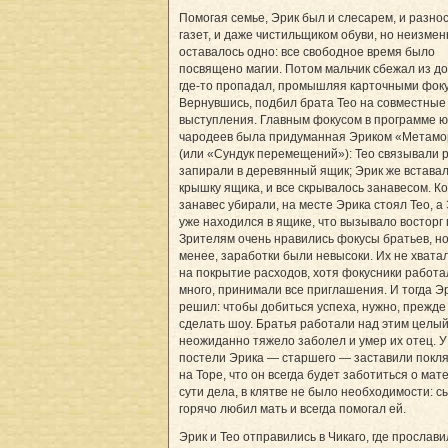
Помогая семье, Эрик был и слесарем, и разно
газет, и даже чистильщиком обуви, но неизме
оставалось одно: все свободное время было
посвящено магии. Потом мальчик сбежал из до
где-то пропадал, промышляя карточными фок
Вернувшись, подбил брата Тео на совместные
выступления. Главным фокусом в программе 
чародеев была придуманная Эриком «Метам
(или «Сундук перемещений»): Тео связывали р
запирали в деревянный ящик; Эрик же вставал
крышку ящика, и все скрывалось занавесом. Ко
занавес убирали, на месте Эрика стоял Тео, а
уже находился в ящике, что вызывало восторг 
Зрителям очень нравились фокусы братьев, но
менее, заработки были невысоки. Их не хвата
на покрытие расходов, хотя фокусники работа
много, принимали все приглашения. И тогда Э
решил: чтобы добиться успеха, нужно, прежде 
сделать шоу. Братья работали над этим целый
неожиданно тяжело заболел и умер их отец. У
постели Эрика — старшего — заставили покля
на Торе, что он всегда будет заботиться о мат
сути дела, в клятве не было необходимости: с
горячо любил мать и всегда помогал ей.
Эрик и Тео отправились в Чикаго, где прослав