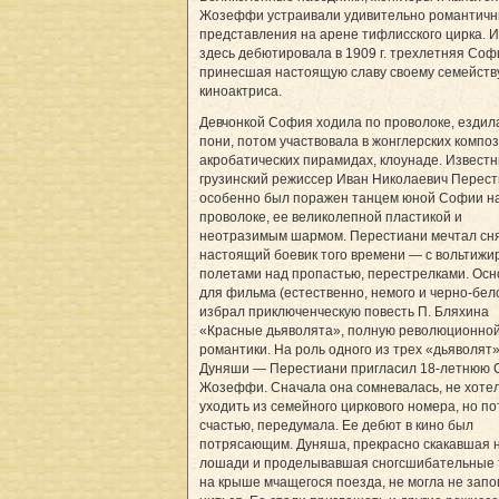
Жозеффи устраивали удивительно романтич
представления на арене тифлисского цирка. 
здесь дебютировала в 1909 г. трехлетняя Соф
принесшая настоящую славу своему семейств
киноактриса.
Девчонкой София ходила по проволоке, ездил
пони, потом участвовала в жонглерских компо
акробатических пирамидах, клоунаде. Извест
грузинский режиссер Иван Николаевич Перес
особенно был поражен танцем юной Софии н
проволоке, ее великолепной пластикой и
неотразимым шармом. Перестиани мечтал сн
настоящий боевик того времени — с вольтижи
полетами над пропастью, перестрелками. Осн
для фильма (естественно, немого и черно-бело
избрал приключенческую повесть П. Бляхина
«Красные дьяволята», полную революционно
романтики. На роль одного из трех «дьяволят
Дуняши — Перестиани пригласил 18-летнюю
Жозеффи. Сначала она сомневалась, не хоте
уходить из семейного циркового номера, но по
счастью, передумала. Ее дебют в кино был
потрясающим. Дуняша, прекрасно скакавшая 
лошади и проделывавшая сногсшибательные 
на крыше мчащегося поезда, не могла не запо