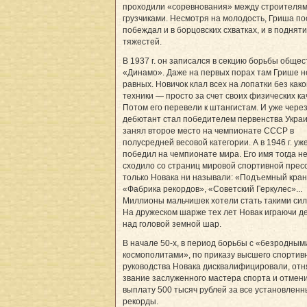
проходили «соревнования» между строителям
грузчиками. Несмотря на молодость, Гриша п
побеждал и в борцовских схватках, и в поднят
тяжестей.
В 1937 г. он записался в секцию борьбы общес
«Динамо». Даже на первых порах там Грише н
равных. Новичок клал всех на лопатки без как
техники — просто за счет своих физических ка
Потом его перевели к штангистам. И уже через
дебютант стал победителем первенства Укра
занял второе место на чемпионате СССР в
полусредней весовой категории. А в 1946 г. уж
победил на чемпионате мира. Его имя тогда н
сходило со страниц мировой спортивной пресс
только Новака ни называли: «Подъемный кран
«Фабрика рекордов», «Советский Геркулес»...
Миллионы мальчишек хотели стать такими си
На дружеском шарже тех лет Новак играючи д
над головой земной шар.
В начале 50-х, в период борьбы с «безродным
космополитами», по приказу высшего спортив
руководства Новака дисквалифицировали, отн
звание заслуженного мастера спорта и отмен
выплату 500 тысяч рублей за все установленн
рекорды.