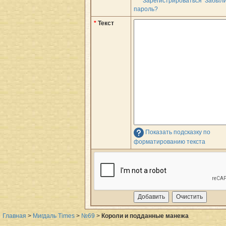
Зарегистрироваться
Забыл
пароль?
*
Текст
Показать подсказку по
форматированию текста
Главная
>
Мигдаль Times
>
№69
>
Короли и подданные манежа