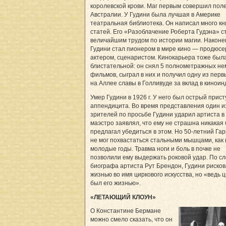
королевской крови. Маг первым совершил поле
Австралии. У Гудини была лучшая в Америке
театральная библиотека. Он написал много кн
статей. Его «Разоблачение Роберта Гудэна» с
величайшим трудом по истории магии. Наконе
Гудини стал пионером в мире кино — продюсе
актером, сценаристом. Кинокарьера тоже был
блистательной: он снял 5 полнометражных н
фильмов, сыграл в них и получил одну из перв
на Аллее славы в Голливуде за вклад в киноин
Умер Гудини в 1926 г. У него был острый прист
аппендицита. Во время представления один и
зрителей по просьбе Гудини ударил артиста в
маэстро заявлял, что ему не страшна никакая 
предлагал убедиться в этом. Но 50-летний Га
не мог похвастаться стальными мышцами, как 
молодые годы. Травма ноги и боль в почке не
позволили ему выдержать роковой удар. По с
биографа артиста Рут Брендон, Гудини риско
жизнью во имя циркового искусства, но «ведь ц
был его жизнью».
«ЛЕТАЮЩИЙ КЛОУН»
О Константине Бермане
можно смело сказать, что он