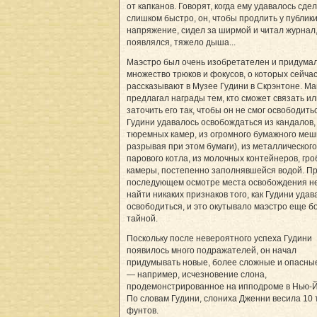
от капканов. Говорят, когда ему удавалось сде
слишком быстро, он, чтобы продлить у публик
напряжение, сидел за ширмой и читал журнал
появлялся, тяжело дыша...
Маэстро был очень изобретателен и придума
множество трюков и фокусов, о которых сейча
рассказывают в Музее Гудини в Скрэнтоне. Ма
предлагал награды тем, кто сможет связать ил
заточить его так, чтобы он не смог освободить
Гудини удавалось освобождаться из кандалов,
тюремных камер, из огромного бумажного меш
разрывая при этом бумаги), из металлического
парового котла, из молочных контейнеров, гро
камеры, постепенно заполнявшейся водой. П
последующем осмотре места освобождения не
найти никаких признаков того, как Гудини удав
освободиться, и это окутывало маэстро еще 
тайной.
Поскольку после невероятного успеха Гудини
появилось много подражателей, он начал
придумывать новые, более сложные и опасны
— например, исчезновение слона,
продемонстрированное на ипподроме в Нью-Й
По словам Гудини, слониха Дженни весила 10 
фунтов.