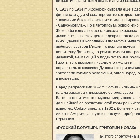
ниться. Ее стали приглашать и другие режисс
С 1923 по 1934 гг. Жозеффи сыграла еще в де
фильмах студии «Госкинпром», из которых на
значимыми были «Наказание княжны Ширванс
«Савур-могила». Но в летопись мирового кин
Жозеффи вошла все же как звезда «Красных
дьяволят» — настоящего шедевра первого сов
1
кино
. Дуняша в исполнении Жозеффи была т
любящей сестрой Мишки, то верным другом
негритенку Джексону, то романтически настро
девушкой, мечтающей о подвигах во имя роди
Газеты того времени писали, что смелая и
поразительно красивая Дуняша воспринимала
зрителями как муза революции, ангел народно
и возмездия.
Перед репрессиями 30-х гг. София Липкина-
вышла замуж за снимавшего ее режиссера
Вакнянского и вместе с мужем эмигрировала в
дальнейшей ее артистиче-ской карьере ничего
известно. София умерла в 1982 г. Дочь ее и се
живет в Америке, а внуки и правнуки перебрал
Германию.
«РУССКИЙ БОГАТЫРЬ ГРИГОРИЙ НОВАК»
Так этого спортсмена и