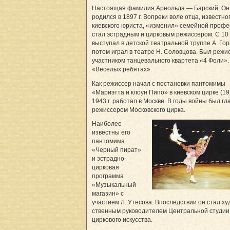
Настоящая фамилия Арнольда — Барский. Он
родился в 1897 г. Вопреки воле отца, известно
киевского юриста, «изменил» семейной профе
стал эстрадным и цирковым режиссером. С 10
выступал в детской театральной труппе А. Гор
потом играл в театре Н. Соловцова. Был режи
участником танцевального квартета «4 Фоли».
«Веселых ребятах».
Как режиссер начал с постановки пантомимы
«Мариэтта и клоун Пипо» в киевском цирке (192
1943 г. работал в Москве. В годы войны был г
режиссером Московского цирка.
Наиболее
известны его
пантомима
«Черный пират»
и эстрадно-
цирковая
программа
«Музыкальный
магазин» с
участием Л. Утесова. Впоследствии он стал ху
ственным руководителем Центральной студии
циркового искусства.