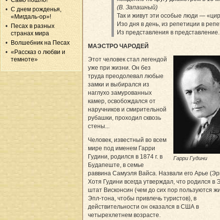
Само пошло!
(В. Запашный)
С днем рожденья,
Так и живут эти особые люди — «ци
«Мигдаль-ор»!
Изо дня в день, из репетиции в реп
Песах в разных
Из представления в представление..
странах мира
Волшебник на Песах
МАЭСТРО ЧАРОДЕЙ
«Рассказ о любви и
Этот человек стал легендой
темноте»
уже при жизни. Он без
труда преодолевал любые
замки и выбирался из
наглухо замурованных
камер, освобождался от
наручников и смирительной
рубашки, проходил сквозь
стены...
Человек, известный во всем
мире под именем Гарри
Гудини, родился в 1874 г. в
Гарри Гудини
Будапеште, в семье
раввина Самуэля Вайса. Назвали его Арье (Эри
Хотя Гудини всегда утверждал, что родился в 
штат Висконсин (чем до сих пор пользуются ж
Эпл-тона, чтобы привлечь туристов), в
действительности он оказался в США в
четырехлетнем возрасте.