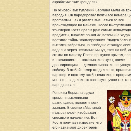
акробатические кренделя».
Но основой выступлений Бермана были не трю
пародия. Он пародировал почти все номера ц
программы. Так и рвался вмешаться во все
происходящее на манеже. После выступления
жонглеров Костя брал в руки самые неподход
предметы, вначале ронял их, потом «на ходу»
постигал тайны жонглирования. Увидев балан
пытался забраться на свободно стоящую лест
падал, а через несколько минут, стоя на ней, л
скакал по манежу. После прыгунов прыгал, пос
иллюзиониста — показывал фокусы, после
дрессировщика — демонстрировал послушну
собачку. В любой номер входил легко, органичн
партнер, и поэтому как бы сливался с програм
мог все — и делал это зачастую лучше тех, ког
пародировал.
Репризы Бермана в духе
времени высмеивали
разгильдяев, головотяпов и
зазнаек. В сценке «Мыльный
пузырь» клоун изображал
спесивого начальника. Вот
Костя получает известие, что
его назначают директором