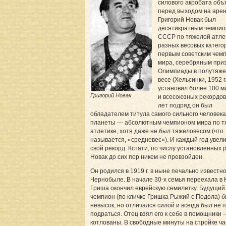
силового акробата объ
перед выходом на арен
Григорий Новак был
десятикратным чемпи
СССР по тяжелой атле
разных весовых катего
первым советским чем
мира, серебряным при
Олимпиады в полутяж
весе (Хельсинки, 1952 г.
установил более 100 
Григорий Новак
и всесоюзных рекордов
лет подряд он был
обладателем титула самого сильного человека
планеты — абсолютным чемпионом мира по т
атлетике, хотя даже не был тяжеловесом (что
называется, «средневес»). И каждый год увел
свой рекорд. Кстати, по числу установленных 
Новак до сих пор никем не превзойден.
Он родился в 1919 г. в ныне печально известн
Чернобыле. В начале 30-х семья переехала в К
Гриша окончил еврейскую семилетку. Будущий
чемпион (по кличке Гришка Рыжий с Подола) 
невысок, но отличался силой и всегда был не 
подраться. Отец взял его к себе в помощники 
котлованы. В свободные минуты на стройке ча