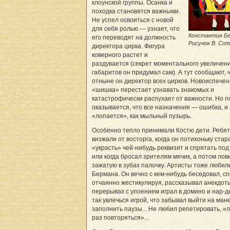
клоунской группы. Осанка и
походка становятся важными.
Не успел освоиться с новой
для себя ролью — узнает, что
Константин Бе
его переводят на должность
Рисунок В. Соп
директора цирка. Фигура
коверного растет и
раздувается (секрет моментального увеличен
габаритов он придумал сам). А тут сообщают, 
отныне он директор всех цирков. Новоиспече
«шишка» перестает узнавать знакомых и
катастрофически распухает от важности. Но п
оказывается, что все назначения — ошибка, и
«лопается», как мыльный пузырь.
Особенно тепло принимали Костю дети. Ребя
визжали от восторга, когда он потихоньку стар
«украсть» чей-нибудь реквизит и спрятать под
или когда бросал зрителям мячик, а потом лов
зажатую в зубах палочку. Артисты тоже любил
Бермана. Он вечно с кем-нибудь беседовал, сп
отчаянно жестикулируя, рассказывал анекдоты
перерывах с упоением играл в домино и нар-д
так увлечься игрой, что забывал выйти на ман
заполнить паузы... Не любил репетировать, 
раз повторяться»...