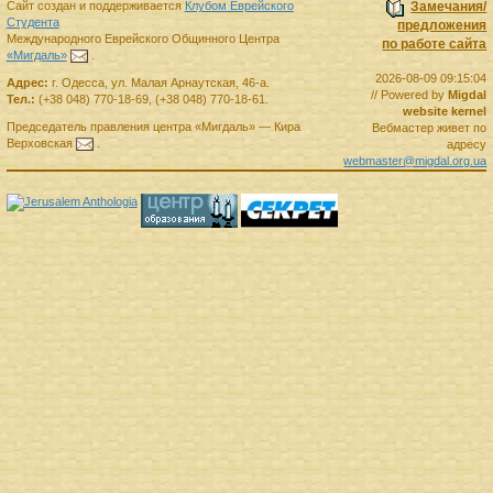
Сайт создан и поддерживается
Клубом Еврейского
Замечания/
Студента
предложения
Международного Еврейского Общинного Центра
по работе сайта
«Мигдаль»
.
2026-08-09 09:15:04
Адрес:
г.
Одесса
,
ул. Малая Арнаутская, 46-а.
// Powered by
Migdal
Тел.:
(+38 048) 770-18-69
,
(+38 048) 770-18-61
.
website kernel
Председатель правления
центра
«Мигдаль»
—
Кира
Вебмастер живет по
Верховская
.
адресу
webmaster@migdal.org.ua