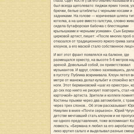
глаза. Одет Костя (так его обычно называли в 
был всегда щеголевато: пиджак ярких тонов, у
брючки, белые штиблеты с черными носами и
задниками. На голове — коричневая шляпа ти
котелка, а на шее вместо галстука, словно жив
сидела бутафорская бабочка с блестящими
крылышками и черными усиками». Сын Берман
цирковой артист, пишет: «После многих проб 
отказался от традиционного яркого грима зап
клоунов, а его маской стало собственное лицо
И вот этот франт появлялся на балконе, где
размещался оркестр, на высоте 5-6 метров на
ареной. Довольный собой, он приветствовал
музыкантов. И вдруг, словно зазевавшись, дела
в пустоту. Публика вскрикивала. Клоун летел вн
метре от манежа делал кульбит и спокойно вс
ноги. Этот бермановский «шаг из оркестра», 
до сих пор никто не рискует повторить, стал «
карточкой» артиста. Зрители и коллеги помнят
Костины прыжки через два автомобиля, с тра
через трех слонов... Об этом рассказывает Юр
Никулин в книге «Почти серьезно». Юрий Чугун
детстве мечтавший стать клоуном и не пропу
ни одного представления, тоже вспоминает К
ловкость: «Бермана я любил за его акробатику
лихо крутил сальто и выделывал разные сме