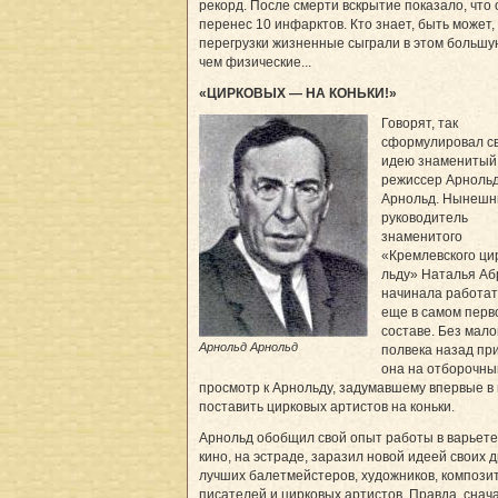
рекорд. После смерти вскрытие показало, что 
перенес 10 инфарктов. Кто знает, быть может,
перегрузки жизненные сыграли в этом большу
чем физические...
«ЦИРКОВЫХ — НА КОНЬКИ!»
Говорят, так
сформулировал с
идею знаменитый
режиссер Арноль
Арнольд. Нынешн
руководитель
знаменитого
«Кремлевского ци
льду» Наталья А
начинала работат
еще в самом перв
составе. Без мало
Арнольд Арнольд
полвека назад пр
она на отборочны
просмотр к Арнольду, задумавшему впервые в
поставить цирковых артистов на коньки.
Арнольд обобщил свой опыт работы в варьете,
кино, на эстраде, заразил новой идеей своих 
лучших балетмейстеров, художников, компози
писателей и цирковых артистов. Правда, снач