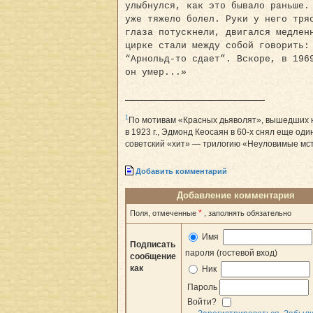
улыбнулся, как это бывало раньше.
уже тяжело болел. Руки у него тря
глаза потускнели, двигался медлен
цирке стали между собой говорить:
“Арнольд-то сдает”. Вскоре, в 196
он умер...»
1
По мотивам «Красных дьяволят», вышедших 
в 1923 г., Эдмонд Кеосаян в 60-х снял еще оди
советский «хит» — трилогию «Неуловимые мс
Добавить комментарий
Добавление комментария
*
Поля, отмеченные
, заполнять обязательно
Имя
Подписать
пароля (гостевой вход)
сообщение
как
Ник
Пароль
Войти?