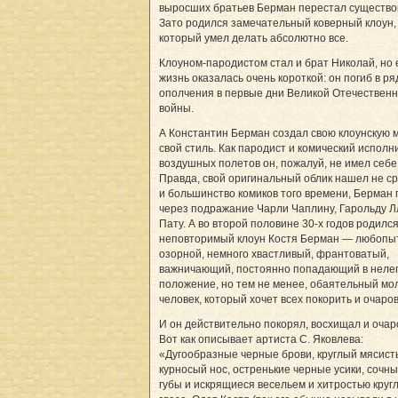
выросших братьев Берман перестал существо
Зато родился замечательный коверный клоун,
который умел делать абсолютно все.
Клоуном-пародистом стал и брат Николай, но 
жизнь оказалась очень короткой: он погиб в ря
ополчения в первые дни Великой Отечествен
войны.
А Константин Берман создал свою клоунскую м
свой стиль. Как пародист и комический исполн
воздушных полетов он, пожалуй, не имел себе
Правда, свой оригинальный облик нашел не ср
и большинство комиков того времени, Берман
через подражание Чарли Чаплину, Гарольду Л
Пату. А во второй половине 30-х годов родилс
неповторимый клоун Костя Берман — любопы
озорной, немного хвастливый, франтоватый,
важничающий, постоянно попадающий в неле
положение, но тем не менее, обаятельный мо
человек, который хочет всех покорить и очаров
И он действительно покорял, восхищал и очар
Вот как описывает артиста С. Яковлева:
«Дугообразные черные брови, круглый мясис
курносый нос, остренькие черные усики, сочн
губы и искрящиеся весельем и хитростью круг