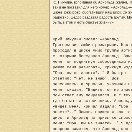
Ю. Никулин, вспоминая об Арнольде, жалел, чт
так и не поставил для него номер: «Арнольд —
цирке, режиссер, обогативший наш цирк. Он ж
радостно, щедро раздавая радость другим. М
быть, в этом и есть счастье жизни?»
———————-
Юрий Никулин писал: «Арнольд
Григорьевич любил розыгрыши. Как-
проходил в цирке мимо группы арти
с которыми беседовал Арнольд. Зам
меня, он подмигнул собеседникам и
решив меня разыграть, крикнул изд
“Юра, вы не знаете?..” Я быстро
ответил: “Нет, не знаю”. Все
засмеялись, а Арнольд, указывая н
меня, сказал: “Видите, он не знае
Мой ответ ему понравился, и с тех
где бы мы ни встречались, Арнольд
увидев меня, кричал издали: “Юра,
знаете?..” Помню, пришел я как-то
цирк, и Арнольд по привычке спрос
меня: “Юра, вы не знаете?..” Я вд
впервые заметил, что Арнольд мне 