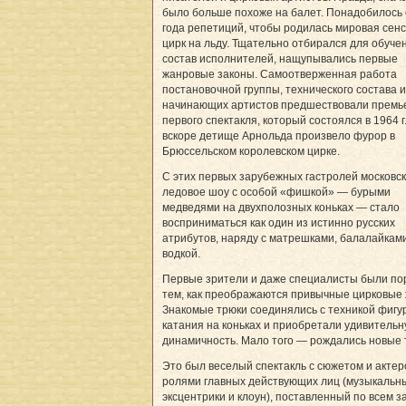
было больше похоже на балет. Понадобилось
года репетиций, чтобы родилась мировая сен
цирк на льду. Тщательно отбирался для обуче
состав исполнителей, нащупывались первые
жанровые законы. Самоотверженная работа
постановочной группы, технического состава и
начинающих артистов предшествовали премь
первого спектакля, который состоялся в 1964 г
вскоре детище Арнольда произвело фурор в
Брюссельском королевском цирке.
С этих первых зарубежных гастролей московс
ледовое шоу с особой «фишкой» — бурыми
медведями на двухполозных коньках — стало
восприниматься как один из истинно русских
атрибутов, наряду с матрешками, балалайкам
водкой.
Первые зрители и даже специалисты были п
тем, как преображаются привычные цирковые
Знакомые трюки соединялись с техникой фигу
катания на коньках и приобретали удивитель
динамичность. Мало того — рождались новые 
Это был веселый спектакль с сюжетом и актер
ролями главных действующих лиц (музыкальн
эксцентрики и клоун), поставленный по всем з