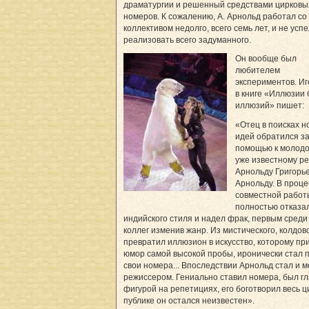
драматургии и решенный средствами цирковы
номеров. К сожалению, А. Арнольд работал со
коллективом недолго, всего семь лет, и не усп
реализовать всего задуманного.
Он вообще был
любителем
экспериментов. Иг
в книге «Иллюзии 
иллюзий» пишет:
«Отец в поисках н
идей обратился з
помощью к молодо
уже известному р
Арнольду Григорь
Арнольду. В проце
совместной работ
полностью отказа
индийского стиля и надел фрак, первым среди
коллег изменив жанр. Из мистического, колдов
превратил иллюзион в искусство, которому пр
юмор самой высокой пробы, иронически стал 
свои номера... Впоследствии Арнольд стал и 
режиссером. Гениально ставил номера, был г
фигурой на репетициях, его боготворил весь ц
публике он остался неизвестен».