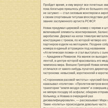
Пройдет время, и ему вернут все почетные зв
пока богатырю пришлось уйти из большого сп
не затужил — стал силовым жонглером и акро
к своим спортивным титулам впоследствии до
звание заслуженного артиста РСФСР.
Новак придумал цирковой номер с гирями и шт
включавший элементы жонглирования, баланс
акробатики. Держал на ногах тяжелую металл
конструкцию с треком, по которой четверо его
партнеров ездили на мотоцикле. Позднее соб
номера в единый аттракцион под названием
«Атлетическая поэма» и стал выступать с сы
— Аркадием и Романом. На манеж он выходил 
лентой, в центре которой красовалась его мед
чемпиона мира. Внешне Григорий Новак ничем
отличался от какого-нибудь пузатого директор
гастронома: невысокий, коротконогий и коротк
«Сторонников расовой чистоты» «русский бог
наказывал «полетом»: «Пролетев метров восе
траектории “земля-воздух-земля” и совершив 
не мягкую посадку об асфальт, обидчик отправ
больницу, а Новака в очередной раз
дисквалифицировали», — рассказывает Марк 
Такие «полеты» происходили довольно часто.