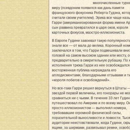
многочисленные турн
миру (псевдоним появился как дань памяти
французского фокусника Роберта Гудэна, кото
считали своим учителем). Эрика все чаще наз
Гарри (американизированная форма имени Арь
сын раввина превратился в царя оков, короля
карточных фокусов, маэстро-иллюзиониста.
В Европе Гудини завоевал такую популярность,
знали все — от мала до велика. Коронный ном
заключался в том, что Гарри подвешивали вни
головой на самом высоком здании или мосту, 
предварительно в смирительную рубашку. По 
исполнения трюка Гарри из нее освобождался,
восторженная публика награждала его
аплодисментами, благодарными отзывами и т
«короля побегов и освобождений».
Но все-таки Гарри решил вернуться в Штаты 
звездой первой величины, его гонорары не мо
сравниться ни с чьими. В течение 33 лет Гуди
путешествовал по Америке и по всему миру. О
просто иллюзионистом — выполнял номера,
требовавшие огромной физической силы,
поразительной выносливости и ловкости. Тыс
аудитории неистовствовали, когда Гудини, скр
ящике, за ширмами, развязывал ремни, освоб