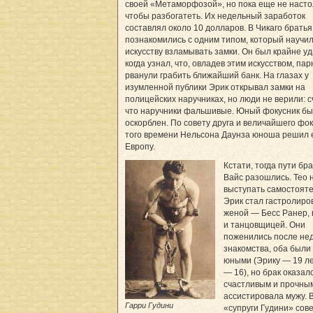
своей «Метаморфозой», но пока еще не насто
чтобы разбогатеть. Их недельный заработок
составлял около 10 долларов. В Чикаго братья
познакомились с одним типом, который научил
искусству взламывать замки. Он был крайне уд
когда узнал, что, овладев этим искусством, пар
рванули грабить ближайший банк. На глазах у
изумленной публики Эрик открывал замки на
полицейских наручниках, но люди не верили: с
что наручники фальшивые. Юный фокусник б
оскорблен. По совету друга и величайшего фо
того времени Нельсона Даунза юноша решил е
Европу.
Кстати, тогда пути бр
Вайс разошлись. Тео 
выступать самостояте
Эрик стал гастролиро
женой — Бесс Ранер,
и танцовщицей. Они
поженились после не
знакомства, оба были
юными (Эрику — 19 ле
— 16), но брак оказал
счастливым и прочным
ассистировала мужу. 
Гарри Гудини
«супруги Гудини» со