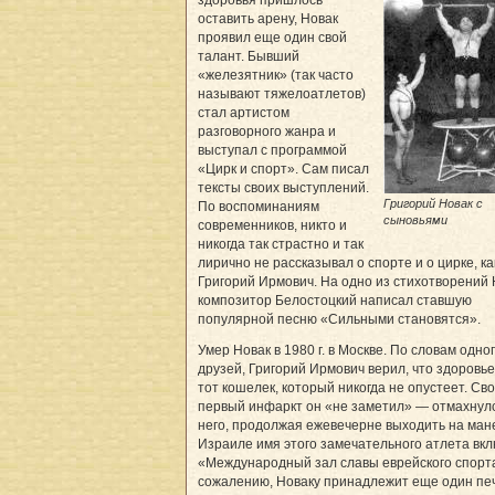
оставить арену, Новак
проявил еще один свой
талант. Бывший
«железятник» (так часто
называют тяжелоатлетов)
стал артистом
разговорного жанра и
выступал с программой
«Цирк и спорт». Сам писал
тексты своих выступлений.
Григорий Новак с
По воспоминаниям
сыновьями
современников, никто и
никогда так страстно и так
лирично не рассказывал о спорте и о цирке, ка
Григорий Ирмович. На одно из стихотворений
композитор Белостоцкий написал ставшую
популярной песню «Сильными становятся».
Умер Новак в 1980 г. в Москве. По словам одног
друзей, Григорий Ирмович верил, что здоровь
тот кошелек, который никогда не опустеет. Св
первый инфаркт он «не заметил» — отмахнул
него, продолжая ежевечерне выходить на ман
Израиле имя этого замечательного атлета вкл
«Международный зал славы еврейского спорта
сожалению, Новаку принадлежит еще один п