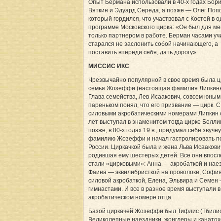
Опыт Бермана использовали в 40-х годах Бор
Вяткин и Эдуард Середа, а позже — Олег Попо
который гордился, что участвовал с Костей в 
программе Московского цирка: «Он был для ме
только партнером в работе. Берман часами уч
старался не заслонить собой начинающего, а
поставить впереди себя, дать дорогу».
МИССИС ИКС
Чрезвычайно популярной в свое время была 
семья Жозеффи (настоящая фамилия Липкины
Глава семейства, Лев Исаакович, совсем юным
пареньком понял, что его призвание — цирк. С
силовыми акробатическими номерами Липкин 
лет выступал в знаменитом тогда цирке Белли
позже, в 80-х годах 19 в., придумал себе звучн
фамилию Жозеффи и начал гастролировать п
России. Циркачкой была и жена Льва Исаакови
родившая ему шестерых детей. Все они впосл
стали «цирковыми»: Анна — акробаткой и нае
Фаина — эквилибристкой на проволоке, Софи
силовой акробаткой, Елена, Эльвира и Семен
гимнастами. И все в разное время выступали в
акробатическом номере отца.
Базой циркачей Жозеффи был Тифлис (Тбилис
Великолепные наездники, жонглеры и канатох