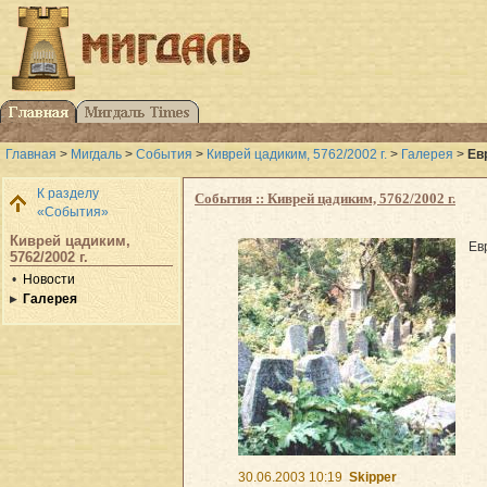
Главная
>
Мигдаль
>
События
>
Киврей цадиким, 5762/2002 г.
>
Галерея
>
Ев
К разделу
События :: Киврей цадиким, 5762/2002 г.
«События»
Киврей цадиким,
Ев
5762/2002 г.
Новости
Галерея
30.06.2003 10:19
Skipper