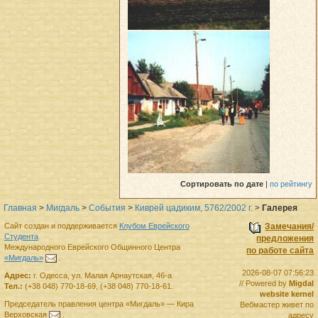
Сортировать
по дате
|
по рейтингу
Главная
>
Мигдаль
>
События
>
Киврей цадиким, 5762/2002 г.
>
Галерея
Сайт создан и поддерживается
Клубом Еврейского
Замечания/
Студента
предложения
Международного Еврейского Общинного Центра
по работе сайта
«Мигдаль»
.
2026-08-07 07:56:23
Адрес:
г.
Одесса
,
ул. Малая Арнаутская, 46-а.
// Powered by
Migdal
Тел.:
(+38 048) 770-18-69
,
(+38 048) 770-18-61
.
website kernel
Председатель правления
центра
«Мигдаль»
—
Кира
Вебмастер живет по
Верховская
.
адресу