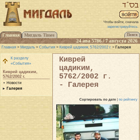
Чтобы войти, сначала
зарегистрируйтесь
.
24 ава 5786 / 7 августа 2026
Главная
>
Мигдаль
>
События
>
Киврей цадиким, 5762/2002 г.
>
Галерея
Киврей
К разделу
«События»
цадиким,
Киврей цадиким,
5762/2002 г.
5762/2002 г.
Новости
- Галерея
Галерея
Сортировать
по дате
|
по рейтингу