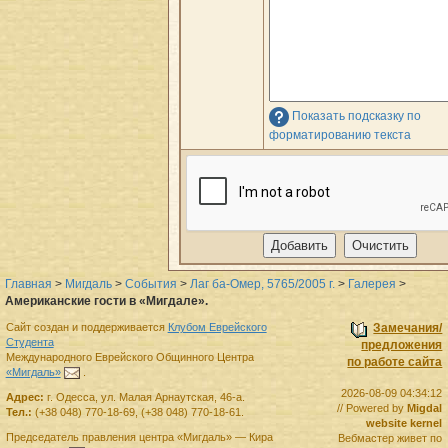
Показать подсказку по
форматированию текста
Главная
>
Мигдаль
>
События
>
Лаг ба-Омер, 5765/2005 г.
>
Галерея
>
Американские гости в «Мигдале».
Сайт создан и поддерживается
Клубом Еврейского
Замечания/
Студента
предложения
Международного Еврейского Общинного Центра
по работе сайта
«Мигдаль»
.
2026-08-09 04:34:12
Адрес:
г.
Одесса
,
ул. Малая Арнаутская, 46-а.
// Powered by
Migdal
Тел.:
(+38 048) 770-18-69
,
(+38 048) 770-18-61
.
website kernel
Председатель правления
центра
«Мигдаль»
—
Кира
Вебмастер живет по