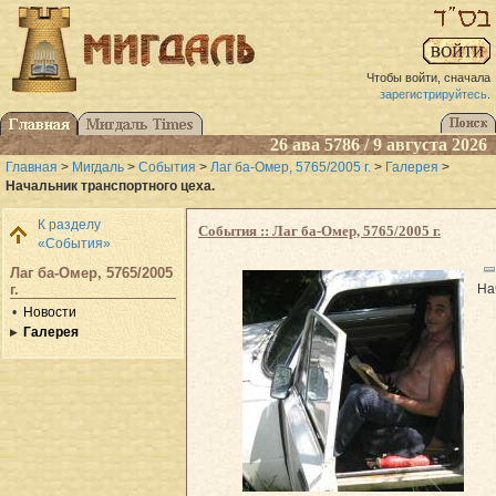
Чтобы войти, сначала
зарегистрируйтесь
.
26 ава 5786 / 9 августа 2026
Главная
>
Мигдаль
>
События
>
Лаг ба-Омер, 5765/2005 г.
>
Галерея
>
Начальник транспортного цеха.
К разделу
События :: Лаг ба-Омер, 5765/2005 г.
«События»
Лаг ба-Омер, 5765/2005
На
г.
Новости
Галерея