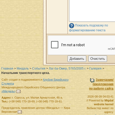
Показать подсказку по
форматированию текста
Главная
>
Мигдаль
>
События
>
Лаг ба-Омер, 5765/2005 г.
>
Галерея
>
Начальник транспортного цеха.
Сайт создан и поддерживается
Клубом Еврейского
Замечания/
Студента
предложения
Международного Еврейского Общинного Центра
по работе сайта
«Мигдаль»
.
2026-08-09 04:03:41
Адрес:
г.
Одесса
,
ул. Малая Арнаутская, 46-а.
// Powered by
Migdal
Тел.:
(+38 048) 770-18-69
,
(+38 048) 770-18-61
.
website kernel
Председатель правления
центра
«Мигдаль»
—
Кира
Вебмастер живет по
Верховская
.
адресу