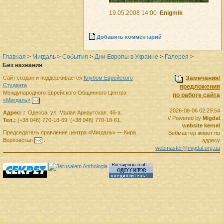
19.05.2008 14:00
Enigmik
Добавить комментарий
Главная
>
Мигдаль
>
События
>
Дни Европы в Украине
>
Галерея
>
Без названия
Сайт создан и поддерживается
Клубом Еврейского
Замечания/
Студента
предложения
Международного Еврейского Общинного Центра
по работе сайта
«Мигдаль»
.
2026-08-06 02:29:54
Адрес:
г.
Одесса
,
ул. Малая Арнаутская, 46-а.
// Powered by
Migdal
Тел.:
(+38 048) 770-18-69
,
(+38 048) 770-18-61
.
website kernel
Председатель правления
центра
«Мигдаль»
—
Кира
Вебмастер живет по
Верховская
.
адресу
webmaster@migdal.org.ua