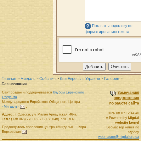
Показать подсказку по
форматированию текста
Главная
>
Мигдаль
>
События
>
Дни Европы в Украине
>
Галерея
>
Без названия
Сайт создан и поддерживается
Клубом Еврейского
Замечания/
Студента
предложения
Международного Еврейского Общинного Центра
по работе сайта
«Мигдаль»
.
2026-08-07 12:44:40
Адрес:
г.
Одесса
,
ул. Малая Арнаутская, 46-а.
// Powered by
Migdal
Тел.:
(+38 048) 770-18-69
,
(+38 048) 770-18-61
.
website kernel
Председатель правления
центра
«Мигдаль»
—
Кира
Вебмастер живет по
Верховская
.
адресу
webmaster@migdal.org.ua