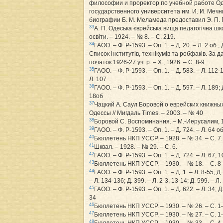
философии и проректор по учебной работе Од
государственного университета им. И. И. Меч
биографии Б. М. Меламеда предоставил Э. П. 
33
А. П. Одеська єврейська вища педагогічна шк
освіти. – 1924. – № 8. – С. 219.
34
ГАОО. – Ф. Р-1593. – Оп. 1. – Д. 20. – Л. 2 об.; 
Список інститутів, технікумів та робфаків. За 
початок 1926-27 уч. р. – Х., 1926. – С. 8-9
35
ГАОО. – Ф. Р-1593. – Оп. 1. – Д. 583. – Л. 112-1
Л. 107
36
ГАОО. – Ф. Р-1593. – Оп. 1. – Д. 597. – Л. 189; 
18об
37
Чацкий А. Саул Боровой о еврейских книжны
Одессы // Мигдаль Times. – 2003. – № 40
38
Боровой С. Воспоминания. – М.-Иерусалим, 19
39
ГАОО. – Ф. Р-1593. – Оп. 1. – Д. 724. – Л. 64 об
40
Бюллетень НКП УССР. – 1928. – № 34. – С. 7.
41
Шквал. – 1928. – № 29. – С. 6.
42
ГАОО. – Ф. Р-1593. – Оп. 1. – Д. 724. – Л. 67, 
43
Бюллетень НКП УССР. – 1930. – № 18. – С. 8-
44
ГАОО. – Ф. Р-1593. – Оп. 1. – Д. 1. – Л. 8-55; Д. 
– Л. 134-136; Д. 399. – Л. 2-3, 13-14; Д. 599. – Л.
45
ГАОО. – Ф. Р-1593. – Оп. 1. – Д. 622. – Л. 34; Д.
34
46
Бюллетень НКП УССР. – 1930. – № 26. – С. 1
47
Бюллетень НКП УССР. – 1930. – № 27. – С. 1
48