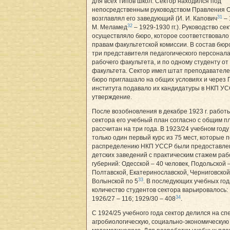
для всех типов школ. Сектор находился под
непосредственным руководством Правления 
31
возглавлял его заведующий (И. И. Капович
– 
32
М. Меламед
– 1929-1930 гг.). Руководство се
осуществляло бюро, которое соответствовало 
правам факультетской комиссии. В состав бюр
три представителя педагогического персонала
рабочего факультета, и по одному студенту от
факультета. Сектор имел штат преподавателе
бюро приглашало на общих условиях и через
института подавало их кандидатуры в НКП УС
утверждение.
После возобновления в декабре 1923 г. работ
сектора его учебный план согласно с общим 
рассчитан на три года. В 1923/24 учебном год
только один первый курс из 75 мест, которые 
распределению НКП УССР были предоставле
детских заведений с практическим стажем раб
губерний: Одесской – 40 человек, Подольской –
Полтавской, Екатеринославской, Черниговской
33
Волынской по 5
. В последующих учебных го
количество студентов сектора варьировалось: 
34
1926/27 – 116; 1929/30 – 408
.
С 1924/25 учебного года сектор делился на с
агробиологическую, социально-экономическую 