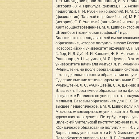
Т. Я. Молчадский (политэкономия), И. А. Нейм
(история), З. И. Приблуда (физика), Я. Б. Резни
педагогики), Л. И. Рубенчик (биология), И. М. 
(физиология), Талалай (еврейский язык), М. Б.
(история), С. Г. Уманский (английский и немецки
Хаит (обществоведение), М. Л. Ципис (история)
44
Штейнберг (техническая графика)
и др.
Большинство преподавателей имели классич
образование, которое получили в вузах России
Новороссийский университет окончили О. Л. В
Габер, И. Д. Дуб, И. И. Капович, Ф. Я. Менчиковс
Раппопорт, А. Н. Фрумкин, М. Я. Цузмер. В это
университете начинали учиться Л. И. Рубенчик 
Рубинштейн, но после реорганизации систем
школы диплом о высшем образовании получи
Одесские высшие женские курсы окончили Е. О
Рубинштейн, Л. С. Рубинштейн, С. А. Шейнис и 
Эльштейн. Престижное образование на фило
факультете Берлинского университета получил
Меламед. Базовым образованием для С. Х. Б
высшее педагогическое, а М. Л. Ципис получи
Московском коммерческом университете. Лекц
курсах востоковедения в Петербурге прослуша
Виленский учительский институт окончил И. А.
Юридическое образование получили – Г. И. Лу
Варшавскому университете и И. А. Хмельницки
Петербургском университете. Л. Е. Левинсон 