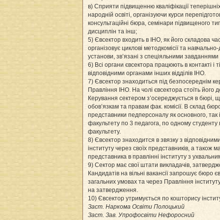
в) Сприяти підвищенню кваліфікації теперішніх
народній освіті, організуючи курси перепідгото
консультаційні бюра, семінари підвищеного тип
дисциплін та інш;
5) Євсектор входить в ІНО, як його складова ча
організовує циклові методкомісії та навчально
установи, зв’язані з спеціяльними завданнями
6) Всі органи євсектора працюють в контакті і т
відповідними органами інших відділів ІНО.
7) Євсектор знаходиться під безпосереднім к
Правління ІНО. На чолі євсектора стоїть його д
Керування сектером з’осереджується в бюрі, щ
обов’язкам та правам фак. комісії. В склад бюр
представники педперсоналу як основного, так 
факультету по 3 педагога, по одному студенту 
факультету.
8) Євсектор знаходится в звязку з відповідним
інституту через своїх представників, а також м
представника в правлінні інституту з ухвальни
9) Сектор має свої штати викладачів, затвердж
Кандидатів на вільні вакансії запрошує бюро є
загальних умовах та через Правління інститут
на затвердження.
10) Євсектор утримується по кошторису інстит
Заст. Наркома Освіти Полоцький
Заст. Зав. Упрофосвіти Нефоросний