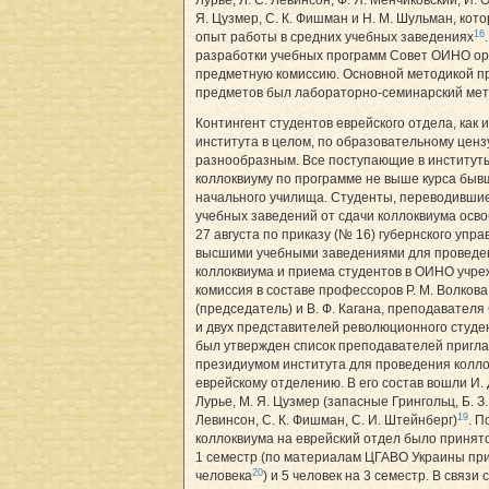
Лурье, Л. Є. Левинсон, Ф. Я. Менчиковский, И. 
Я. Цузмер, С. К. Фишман и Н. М. Шульман, кот
16
опыт работы в средних учебных заведениях
разработки учебных программ Совет ОИНО ор
предметную комиссию. Основной методикой п
предметов был лабораторно-семинарский ме
Контингент студентов еврейского отдела, как и
института в целом, по образовательному ценз
разнообразным. Все поступающие в институт
коллоквиуму по программе не выше курса быв
начального училища. Студенты, переводившие
учебных заведений от сдачи коллоквиума осв
27 августа по приказу (№ 16) губернского упр
высшими учебными заведениями для проведе
коллоквиума и приема студентов в ОИНО учр
комиссия в составе профессоров Р. М. Волкова
(председатель) и В. Ф. Кагана, преподавателя
и двух представителей революционного студен
был утвержден список преподавателей приг
президиумом института для проведения колло
еврейскому отделению. В его состав вошли И. Д.
Лурье, М. Я. Цузмер (запасные Грингольц, Б. З. 
19
Левинсон, С. К. Фишман, С. И. Штейнберг)
. П
коллоквиума на еврейский отдел было принято
1 семестр (по материалам ЦГАВО Украины пр
20
человека
) и 5 человек на 3 семестр. В связи с