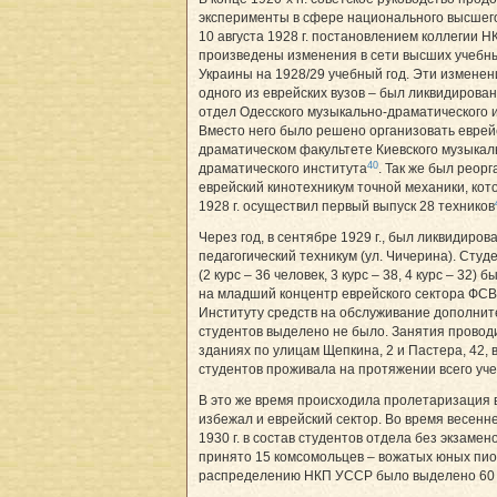
эксперименты в сфере национального высшег
10 августа 1928 г. постановлением коллегии 
произведены изменения в сети высших учебн
Украины на 1928/29 учебный год. Эти изменен
одного из еврейских вузов – был ликвидирова
отдел Одесского музыкально-драматического и
Вместо него было решено организовать еврей
драматическом факультете Киевского музыкал
40
драматического института
. Так же был реор
еврейский кинотехникум точной механики, кот
1928 г. осуществил первый выпуск 28 техников
Через год, в сентябре 1929 г., был ликвидиров
педагогический техникум (ул. Чичерина). Студ
(2 курс – 36 человек, 3 курс – 38, 4 курс – 32)
на младший концентр еврейского сектора ФС
Институту средств на обслуживание дополнит
студентов выделено не было. Занятия провод
зданиях по улицам Щепкина, 2 и Пастера, 42, 
студентов проживала на протяжении всего уче
В это же время происходила пролетаризация в
избежал и еврейский сектор. Во время весенн
1930 г. в состав студентов отдела без экзамен
принято 15 комсомольцев – вожатых юных пио
распределению НКП УССР было выделено 60 