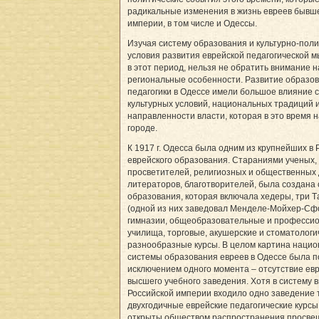
радикальные изменения в жизнь евреев бывш
империи, в том числе и Одессы.
Изучая систему образования и культурно-пол
условия развития еврейской педагогической м
в этот период, нельзя не обратить внимание н
региональные особенности. Развитие образов
педагогики в Одессе имели большое влияние 
культурных условий, национальных традиций 
направленности власти, которая в это время 
городе.
К 1917 г. Одесса была одним из крупнейших в 
еврейского образования. Стараниями ученых,
просветителей, религиозных и общественных 
литераторов, благотворителей, была создана
образования, которая включала хедеры, три 
(одной из них заведовал Менделе-Мойхер-Сфо
гимназии, общеобразовательные и професси
училища, торговые, акушерские и стоматологи
разнообразные курсы. В целом картина наци
системы образования евреев в Одессе была п
исключением одного момента – отсутствие ев
высшего учебного заведения. Хотя в систему
Российской империи входило одно заведение т
двухгодичные еврейские педагогические курсы
открыты обществом распространения просве