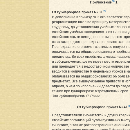
58
Приложение
1
59
От губнаробраза приказ № 31
В дополнение к приказу № 2 объявляется: впр
реорганизации школ по принципу материнског
трудовому, до установления учебных планов, 
еврейских учебных заведениях всех типов на 
еврейском языке немедленно отменяется: дре
язык как предмет преподавания, является не
Преподавание его может вестись во внеурочн
оплачивается на общих основаниях о необяз
предметах. Во всех еврейских школах, нацио
и субсидируемых, где не имеет место еврейски
или преподаётся в недостаточном количестве 
вводится в количестве 6 недельных уроков в к
оплачивается на общих основаниях об обяза
предметах. Все вышеуказанное привести в ис
апреля, о чём по исполнении довести до свед
секции при губнаробразе в трёхдневный срок.
Зав. губнаробразом Я. Ряппо
6
От губнаробраза приказ № 41
Представителями сионистской и других клери
еврейских организаций путём публичных выст
синагогах, а так же распространения анонимн