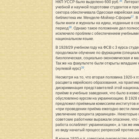
36
НКП УССР было выделено 600 руб.
. Литера
учебной и научной подготовки студентов и пр
сектора обеспечивала Одесская еврейская ак
37
библиотека им. Менделе-Мойхер-Сфорим
. 
были книги и журналы на идиш, изданные в со
38
период
. Однако такое положение дел полно
исключило проблем с обеспечением учебными
национальном языке.
В 1928/29 учебном году на ФСВ с 3 курса студ
продолжали обучение по фуркациям (специал
биологическая, социально-экономическая и ма
Так же на факультете были открыты младшие
39
(нулевой курс)
.
Несмотря на то, что вторая половина 1920-х гг
расцвета еврейского образования, на практик
дискриминация представителей этой национа
приёме в учебные заведения, что было в изве
обусловлено курсом на украинизацию. В 1928 
предложил приёмным комиссиям институтов и
«при проведении приёма ежегодно вести лин
увеличение процента украинцев». Некоторые
советские работники выражали опасение, что
работа ослабляет украинизацию», а так же им
из виду начатый процесс репрессий против си
В конце 1920-х гг. советское руководство про