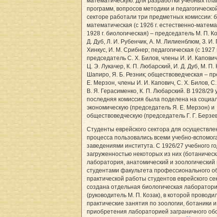
математическую. Для разработки учебных плано
программ, вопросов методики и педагогической
секторе работали три предметных комиссии: б
математическая (с 1926 г. естественно-матема
1928 г. биологическая) – председатель М. П. Ко
Д. Дуб, Л. И. Рубенчик, А. М. Лилиенблюм, З. И.
Хинкус, И. М. Срибнер; педагогическая (с 1927 г
председатель С. Х. Билов, члены И. И. Капович,
Ц. Э. Лукачер, К. П. Любарский, И. Д. Дуб, М. П. 
Шапиро, Я. Б. Резник; обществоведческая – п
Е. Мерзон, члены И. И. Капович, С. Х. Билов, С
В. Я. Герасименко, К. П. Любарский. В 1928/29
последняя комиссия была поделена на социа
экономическую (председатель Я. Е. Мерзон) и
обществоведческую (председатель Г. Г. Берзе
Студенты еврейского сектора для осуществле
процесса пользовались всеми учебно-вспомо
заведениями института. С 1926/27 учебного го
загруженностью некоторых из них (ботаничес
лаборатория, анатомический и зоологический 
студентами факультета профессионального о
практической работы студентов еврейского се
создана отдельная биологическая лаборатор
(руководитель М. П. Козак), в которой проводи
практические занятия по зоологии, ботаники 
приобретения лабораторией заграничного об