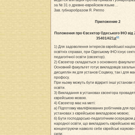
ведётся агитация против приказа Губнаробраз
за № 31 о древне-еврейском языке…
Зав. губнаробразом Я. Ряппо
Приложение 2
Положення про Євсектор Одеського ІНО від 24
61
35401/421д
1) Для задоволення інтересів єврейської наці
освітніх справах, при Одеському ІНО існує сект
педагогічної освіти (євсектор).
2) Євсектор складається з основного факульте
Основний факультет готує викладовців загальн
дисциплін як для установ Соцвиху, так і для ма
профосу.
При ньому можуть бути відкриті інші установи п
освіти.
3) Викладання в установах євсектора провадя
єврейською мовою.
4) Євсектор має на меті:
а) Підготовку кваліфікованих робітників для пра
установах з єврейською викладовою мовою;
б) Бути господарсько-педагогічним осередком 
народної освіти, що викладають єврейською м
концентруючи навколо себе єврейські науково-
сили;