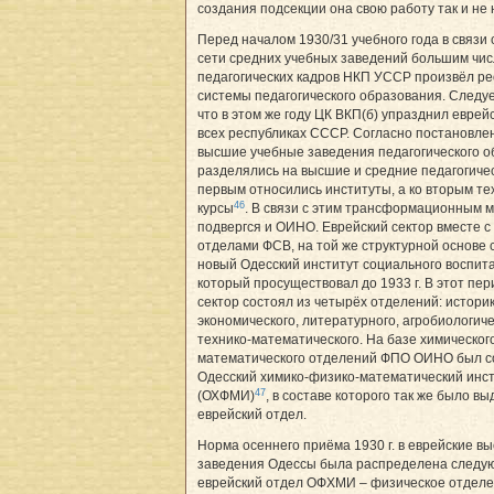
создания подсекции она свою работу так и не 
Перед началом 1930/31 учебного года в связи
сети средних учебных заведений большим чи
педагогических кадров НКП УССР произвёл р
системы педагогического образования. Следуе
что в этом же году ЦК ВКП(б) упразднил еврей
всех республиках СССР. Согласно постановл
высшие учебные заведения педагогического 
разделялись на высшие и средние педагогиче
первым относились институты, а ко вторым те
46
курсы
. В связи с этим трансформационным 
подвергся и ОИНО. Еврейский сектор вместе с
отделами ФСВ, на той же структурной основе 
новый Одесский институт социального воспит
который просуществовал до 1933 г. В этот пе
сектор состоял из четырёх отделений: историк
экономического, литературного, агробиологиче
технико-математического. На базе химическог
математического отделений ФПО ОИНО был с
Одесский химико-физико-математический инс
47
(ОХФМИ)
, в составе которого так же было в
еврейский отдел.
Норма осеннего приёма 1930 г. в еврейские в
заведения Одессы была распределена следу
еврейский отдел ОФХМИ – физическое отделе