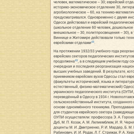
человек, математическое – 30; еврейский отд
историко-экономическое отделение 30, литера
агробиологическое – 60, на технико-математи
предусматривался. Одновременно с двумя инс
Одессе действовал и еврейский педагогически
(школьное отделение 60 человек, дошкольное 
внешкольное – 30, политпросвещения – 30), в 
Виннице и Житомире действовали только техн
48
еврейскими отделами
.
На протяжении 1932/33 учебного года реорга
еврейских секторов педагогических институто
49
продолжена
, а в следующем учебном году с
очередная и последняя реорганизация нацио
высших учебных заведений. В результате, кот
приемником еврейских вузов Одессы стал евре
(факультеты исторический, языка и литератур
естественный, физико-математический) Одесс
украинского педагогического института (ОУПИ,
переведённый в Одессу в 1934 г. Новополтавс
сельскохозяйственный института, созданного в
основе одноимённого техникума. Преподаван
для студентов еврейского сектора (заведующий
ОУПИ осуществляли: профессора Э. А. Горохов
Дуб, М. П. Козак, А. М. Лилиемблюм, И. Я. Черн
доценты М. И. Дмитриенко, Р. И. Мардер, Б. М.
Рабинович, И. И. Родак, Л. Г. Стрижак, Р. А. Хер