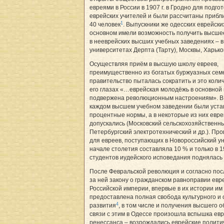
евреями в России в 1907 г. в Гродно для подго
еврейских учителей и были рассчитаны прибл
1
40 человек
. Выпускники же одесских еврейски
основном имели возможность получить высше
в нееврейских высших учебных заведениях – в
университетах Дерпта (Тарту), Москвы, Харьк
Осуществляя приём в высшую школу евреев,
преимущественно из богатых буржуазных семе
правительство пыталась сократить и это колич
его глазах «…еврейская молодёжь в основной
подвержена революционным настроениям». В с
каждом высшем учебном заведении были уст
процентные нормы, а в некоторые из них евр
допускались (Московский сельскохозяйственн
Петербургский электротехнический и др.). Пр
для евреев, поступающих в Новороссийский ун
начале столетия составляла 10 % и только в 19
студентов иудейского исповедания поднялась
После Февральской революция и согласно по
за ней закону о гражданском равноправии евр
Российской империи, впервые в их истории им
предоставлена полная свобода культурного и
4
развития
, в том числе и получения высшего 
связи с этим в Одессе произошла вспышка евр
ренессанса – возрождались еврейские полити