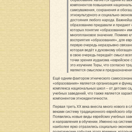
Образование является одним из в
компонентов повышения националь
самоуважения, сохранения и обога
этнокультурного и социально-эконо
достояния любого народа. Важнейш
образованию придавали и придают 
которых понятие «образование» им
многоплановое значение. Помимо к
восприятия «образования», для евр
первую очередь неразрывно связано
которая ведёт к духовному обогаще
в свою очередь передаёт смысл всег
точки зрения иудаизма «еврейское 
это изучение Торы, что согласно тр
является смыслом и предназначени
Ещё одним фактором этнического самосознан
«образования» является организация и функ
комплекса национальных школ – от детских с
учебных заведений, что также является хара
компонентом этноидентичности.
Первая треть XX века внесла много нового в 
веками систему традиционного еврейского об
Появились новые виды еврейских учебных за
и направления в обучении. Именно на систем
наиболее ярко отразились социально-экономи
политические события этого времени, которы