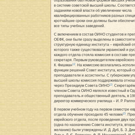
образования был новой формой высших учеб
в системе советской высшей школы. Соответс
заданиям новой власти об увеличении числа
квалифицированных работников разных специ
кротчайшие сроки они должны были обеспечи
все типы учебных заведений.
С включением в состав ОИНО студентов и пр
ОЕФК, они были сразу выделены в самостоят
структурную единицу института – еврейский о
которого также существовали украинский и рус
каждого отдела стояла комиссия в составе пр
секретаря. Первым руководителем еврейского
12
К. Фишман
. На комиссию возлагались испол
функции решений Совет института, который с
преподаватели и ассистенты. С губернским у
высшей школы комиссия поддерживала отнош
13
через Президиум Совета ОИНО
. Секретарё
членом Совета ОИНО являлся известный в Од
преподаватель и общественный деятель, в 190
директор коммерческого училища – И. Р. Рапп
В первом учебном году на первом семестре ев
15
отдела обучение проходило 45 человек
. Пр
еврейского отдела, после проведения двух пр
(одна по назначению Совета института, втора
желанию) были утверждены И. Д. Дуб, Б. З. Дина