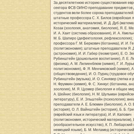
За десятилетнюю историю существования евр
сектора ФСВ ОИНО преподавание предметов 
студентов вели более сорока преподавателей
штатные профессора С. Х. Билов (еврейская 
исторический материализм), И. Д. Дуб (математ
Козак (зоология, анатомия, биология), Я. Е. Ме
И. А. Хаит (система образования), И. А. Хмель
М. Б. Шапиро (дефектология, рефлексология)
профессора Г. М. Беркович (ботаника), И. И. Г
(политэкономия); штатные преподаватели Я. Д
(астрономия), И. И. Габер (геометрия), Е. О. З
Рубинштейн (дошкольное воспитание), Л. Е. Л
(физика), А. М. Лилиенблюм (химия), Г. И. Лурь
политэкономия), Ф. Я. Менчиковский (химия), А
(обществоведение), И. О. Пуриц (трудовое обуч
Рубинштейн (музыка), И. О. Синявер (лепка и р
Н. Фрумкин (химия), Ф. С. Хинкус (ботаника, а
зоология), М. Я. Цузмер (биология и общее ми
А. Шейнис (биология), Н. М. Шульман (еврейск
литературу), Е. И. Эльштейн (психология); в
преподаватели А. Е. Блюмин (биология), А. О.
(история), О. Л. Вайнштейн (история), Б. Б. Гр
(еврейский язык и литература), И. И. Капович
(политэкономия, исторический материализм), Ц
(изобразительное искусство), К. П. Любарский 
немецкий языки), Б. М. Меламед (исторически