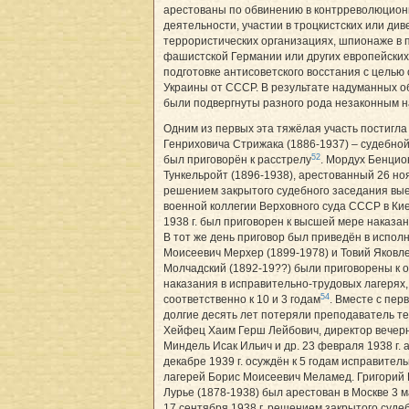
арестованы по обвинению в контрреволюцио
деятельности, участии в троцкистских или див
террористических организациях, шпионаже в 
фашистской Германии или других европейских
подготовке антисоветского восстания с целью
Украины от СССР. В результате надуманных о
были подвергнуты разного рода незаконным н
Одним из первых эта тяжёлая участь постигла
Генриховича Стрижака (1886-1937) – судебной
52
был приговорён к расстрелу
. Мордух Бенцио
Тункельройт (1896-1938), арестованный 26 ноя
решением закрытого судебного заседания вы
военной коллегии Верховного суда СССР в Ки
1938 г. был приговорен к высшей мере наказан
В тот же день приговор был приведён в испол
Моисеевич Мерхер (1899-1978) и Товий Яковл
Молчадский (1892-19??) были приговорены к
наказания в исправительно-трудовых лагерях,
54
соответственно к 10 и 3 годам
. Вместе с пер
долгие десять лет потеряли преподаватель т
Хейфец Хаим Герш Лейбович, директор вечер
Миндель Исак Ильич и др. 23 февраля 1938 г. а
декабре 1939 г. осуждён к 5 годам исправител
лагерей Борис Моисеевич Меламед. Григорий
Лурье (1878-1938) был арестован в Москве 3 ма
17 сентября 1938 г. решением закрытого суде