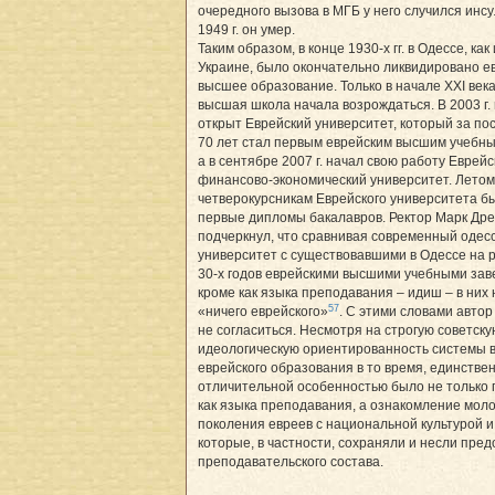
очередного вызова в МГБ у него случился инсу
1949 г. он умер.
Таким образом, в конце 1930-х гг. в Одессе, как
Украине, было окончательно ликвидировано е
высшее образование. Только в начале ХХІ век
высшая школа начала возрождаться. В 2003 г.
открыт Еврейский университет, который за по
70 лет стал первым еврейским высшим учебн
а в сентябре 2007 г. начал свою работу Еврей
финансово-экономический университет. Летом 
четверокурсникам Еврейского университета б
первые дипломы бакалавров. Ректор Марк Др
подчеркнул, что сравнивая современный одес
университет с существовавшими в Одессе на 
30-х годов еврейскими высшими учебными зав
кроме как языка преподавания – идиш – в них
57
«ничего еврейского»
. С этими словами автор
не согласиться. Несмотря на строгую советску
идеологическую ориентированность системы 
еврейского образования в то время, единстве
отличительной особенностью было не только
как языка преподавания, а ознакомление мол
поколения евреев с национальной культурой и
которые, в частности, сохраняли и несли пре
преподавательского состава.