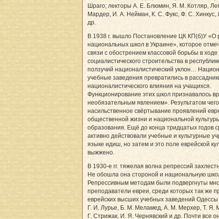
Шраго; лекторы А. Е. Блюмин, Я. М. Котляр, Л
Мардер, И. А. Нейман, К. С. Фукс, Ф. С. Хинкус,
др.
В 1938 г. вышло Постановление ЦК КП(б)У «О
национальных школ в Украине», которое отмеч
связи с обострением классовой борьбы в ходе
социалистического строительства в республик
ползучий националистический уклон… Нацио
учебные заведения превратились в рассадник
националистического влияния на учащихся.
Функционирование этих школ признавалось в
необязательным явлением». Результатом чего
насильственное свёртывание проявлений евр
общественной жизни и национальной культуры,
образования. Ещё до конца тридцатых годов 
активно действовали учебные и культурные у
языке идиш, но затем и это поле еврейской к
выжжено.
В 1930-е гг. тяжелая волна репрессий захлест
Не обошла она стороной и национальную шко
Репрессивным методам были подвергнуты мн
преподаватели евреи, среди которых так же 
еврейских высших учебных заведений Одессы –
Г. И. Лурье, Б. М. Меламед, А. М. Мерхер, Т. Я.
Г. Стрижак, И. Я. Чернявский и др. Почти все 