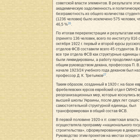
советской власти элементов. В результате эти
академическую задолженность и политическу
безграмотность из общего количества студент
(1236 человек) было исключено 575 человек, ч
26
46,5 %
.
По итогам перерегистрации и результатам но
(принято 136 человек, всего по институту 816 
октября 1922 г. первый и второй курсы русског
отделов ФСВ составили всего 45 студентов. В 
все три отдела ФСВ как структурные единицы 
были ликвидированы, а работу продолжил ед
общим руководством декана, профессора П. В.
начале 1923/24 учебного года деканом был на
27
профессор Д. К. Третьяков
.
Таким образом, созданный в 1920 г. на базе е
фребелевских курсов еврейский отдел ОИНО 
реорганизационных мер, которые коснулись в
высшей школы Украины, после двух лет сущес
самостоятельной структурной единицы, был
трансформирован в общий состав ФСВ.
В первой половине 1920-х гг. советская власть
осуществляла программу «национального гос
строительства», сформулированную в декрета
Руководство этим проектом на местах осущес