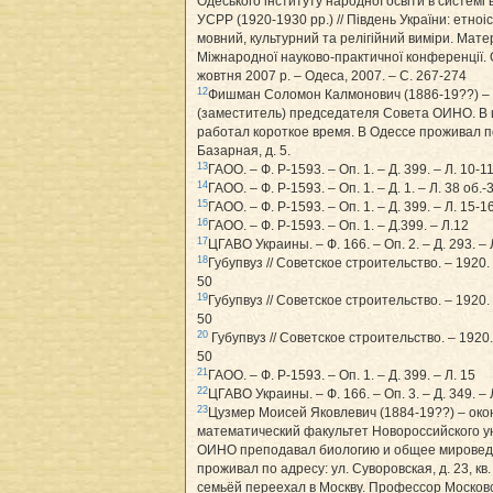
Одеського інституту народної освіти в системі
УСРР (1920-1930 рр.) // Південь України: етноі
мовний, культурний та релігійний виміри. Мате
Міжнародної науково-практичної конференції. 
жовтня 2007 р. – Одеса, 2007. – С. 267-274
12
Фишман Соломон Калмонович (1886-19??) –
(заместитель) председателя Совета ОИНО. В 
работал короткое время. В Одессе проживал по
Базарная, д. 5.
13
ГАОО. – Ф. Р-1593. – Оп. 1. – Д. 399. – Л. 10-11
14
ГАОО. – Ф. Р-1593. – Оп. 1. – Д. 1. – Л. 38 об.-
15
ГАОО. – Ф. Р-1593. – Оп. 1. – Д. 399. – Л. 15-1
16
ГАОО. – Ф. Р-1593. – Оп. 1. – Д.399. – Л.12
17
ЦГАВО Украины. – Ф. 166. – Оп. 2. – Д. 293. – 
18
Губупвуз // Советское строительство. – 1920. 
50
19
Губупвуз // Советское строительство. – 1920. 
50
20
Губупвуз // Советское строительство. – 1920.
50
21
ГАОО. – Ф. Р-1593. – Оп. 1. – Д. 399. – Л. 15
22
ЦГАВО Украины. – Ф. 166. – Оп. 3. – Д. 349. – 
23
Цузмер Моисей Яковлевич (1884-19??) – око
математический факультет Новороссийского у
ОИНО преподавал биологию и общее мировед
проживал по адресу: ул. Суворовская, д. 23, кв. 6
семьёй переехал в Москву. Профессор Москов