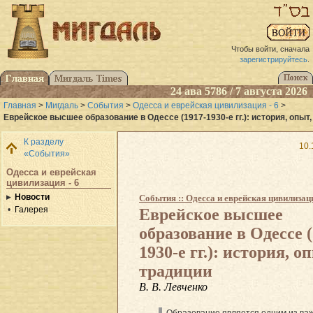
Чтобы войти, сначала
зарегистрируйтесь
.
24 ава 5786 / 7 августа 2026
Главная
>
Мигдаль
>
События
>
Одесса и еврейская цивилизация - 6
>
Еврейское высшее образование в Одессе (1917-1930-е гг.): история, опыт
К разделу
10.
«События»
Одесса и еврейская
цивилизация - 6
Новости
События :: Одесса и еврейская цивилизаци
Галерея
Еврейское высшее
образование в Одессе (
1930-е гг.): история, о
традиции
В. В. Левченко