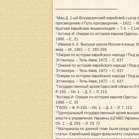
1
Мац Д. 1-ый Всеукраинский еврейский съезд 
просвещению // Путь просвещения. – 1922. – № 
Краткая еврейская энциклопедия. – Т. 6. – Стл
2
Котлер И. Очерки по истории евреев Одессы.
1996. – С. 21
3
Иванов А. Е. Высшая школа России в конце Х
века. – М., 1991. – С. 285-289
4
Очерки по истории еврейского народа / Под ре
Эттингера. – Тель-Авив, 1972. – С. 637
5
Очерки по истории еврейского народа / Под р
Эттингера. – Тель-Авив, 1972. – С. 637
6
Очерки по истории еврейского народа / Под ре
Эттингера. – Тель-Авив, 1972. – С. 637
7
Государственный архив Одесской области (ГА
Р-150. – Оп. 1. – Д. 3. – Л. 113.
8
Котлер И. Очерки по истории евреев Одессы.
1996. – С. 33
9
ГАОО. – Ф. Р-150. – Оп. 1. – Д. 3. – Л. 7, 113.
10
Центральный государственный архив высши
власти и управления Украины (ЦГАВО Украины).
Оп. 2. – Д. 293. – Л. 29, 72
11
Материалы по данной теме были представл
статье: Єврейський відділ факультету соціаль