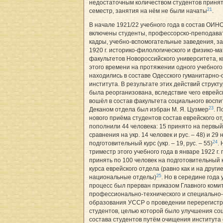
недостаточным количеством студентов принят
21
семестр, занятия на нём не были начаты
.
В начале 1921/22 учебного года в состав ОИН
включены студенты, профессорско-преподава
кадры, учебно-вспомогательные заведения, з
1920 г. историко-филологического и физико-м
факультетов Новороссийского университета, 
этого времени на протяжении одного учебного
находились в составе Одесского гуманитарно
института. В результате этих действий структ
была реорганизована, вследствие чего еврейс
вошёл в состав факультета социального восп
23
Деканом отдела был избран М. Я. Цузмер
. П
нового приёма студентов состав еврейского о
пополнили 44 человека: 15 принято на первый 
сравнения на укр. 14 человек и рус. – 48) и 29 
24
подготовительный курс (укр. – 19, рус. – 55)
.
триместр этого учебного года в январе 1922 г
принять по 100 человек на подготовительный 
курса еврейского отдела (равно как и на други
25
национальные отделы)
. Но в середине года
процесс был прерван приказом Главного коми
профессионально-технического и специально-
образования УССР о проведении перерегист
студентов, целью которой было улучшения со
состава студентов путём очищения института 