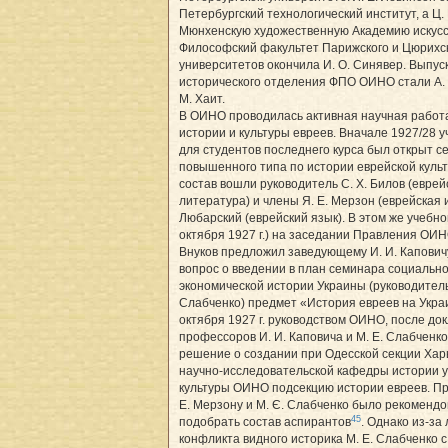
Петербургский технологический институт, а Ц. 
Мюнхенскую художественную Академию искусс
Философский факультет Парижского и Цюрихс
университетов окончила И. О. Синявер. Выпус
исторического отделения ФПО ОИНО стали А. О
М. Хаит.
В ОИНО проводилась активная научная работ
истории и культуры евреев. Вначале 1927/28 у
для студентов последнего курса был открыт с
повышенного типа по истории еврейской культ
состав вошли руководитель С. Х. Билов (еврей
литература) и члены Я. Е. Мерзон (еврейская и
Любарский (еврейский язык). В этом же учебно
октября 1927 г.) на заседании Правления ОИНО
Внуков предложил заведующему И. И. Капович
вопрос о введении в план семинара социально
экономической истории Украины (руководитель
Слабченко) предмет «История евреев на Украи
октября 1927 г. руководством ОИНО, после до
профессоров И. И. Каповича и М. Е. Слабченк
решение о создании при Одесской секции Хар
научно-исследовательской кафедры истории 
культуры ОИНО подсекцию истории евреев. П
Е. Мерзону и М. Є. Слабченко было рекоменд
45
подобрать состав аспирантов
. Однако из-за
конфликта видного историка М. Е. Слабченко 