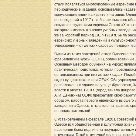
стали появляться многочисленные еврейские 
периодические издания, основывались издате
выпускавшие книги на иврите и на идиш. Одни
нововведений в 1917 г. в области высшего об
создание студентами евреями Союза «Хахаве
которого имелись в высших учебных заведени
же за короткий период 1917-1919 гг. была рас
еврейских учебных заведений и культурно-во
учреждений – от детских садов до педагогическ
Одним из таких заведений стали Одесские ев
фребелевские курсы (ОЕФК), организованные л
Основным методом обучения на курсах являл
практическая подготовка, которая проводилась
организованных при них детских садах. Подо
садик существовал и при ОЕФК. Оба учрежден
расположены в здании по улице Жуковского, 3
власти в августе 1919 г. (город заняла добров
А. И. Деникина) ОЕФК прекратили свою работу
образом, работа первого еврейского высшего 
заведения в Одессе, открытого на частные ср
непродолжительной.
С установлением в феврале 1920 г. советской 
Одессе вся общественная и культурная жизнь 
населения была подчинена государственным 
структурам. Такой структурой являлась еврейс