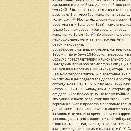
заседания выездной сессии военной коллегии
суда СССР был приговорен к высшей мере нак
расстрелу. Приговор был исполнен в тот же де
55
(Комунарка)
. Иосиф Яковлевич Чернявский (
арестованный 10 апреля 1938 г., спустя полго
так же был приговорён к расстрелу, приведённ
56
исполнение 19 октября
. Во второй половине 1
период хрущёвской оттепели, все они были
реабилитированы.
Борьба советской власти с еврейской национа
1930-х гг., на рубеже 1940-50-х гг. переросла в
борьбу с представителями национального обр
Наглядным примером этому служит ситуация 
Хаимовичем Биловым (1888-1949), который в 
Великого террора так же был арестован и на 
многих месяцев подвергался допросам со сто
сотрудников НКВД. В 1939 г. по окончании реж
«ежовщины», С. Х. Билову, как и некоторым др
его дело было прекращено. Во время войны он
эвакуации, а после освобождения Украины от 
вернулся в Киев и продолжил преподавательс
деятельность. В январе 1949 г. в молохе борьб
космополитизмом был арестован член-коррес
Украины, директора Кабинета еврейской культу
Спивака (1890-1950). К следователям госбезо
качестве свидетеля начали вызывать и С. Х. Б