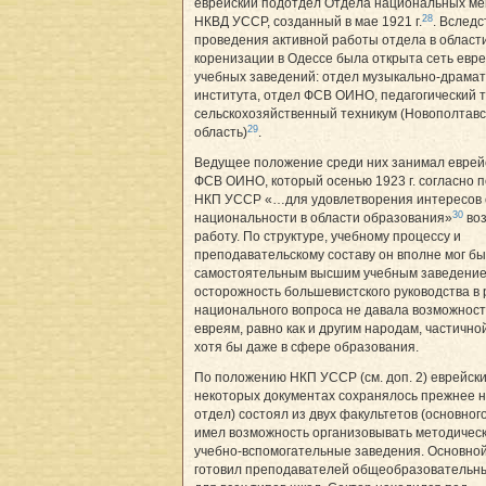
еврейский подотдел Отдела национальных м
28
НКВД УССР, созданный в мае 1921 г.
. Вследс
проведения активной работы отдела в област
коренизации в Одессе была открыта сеть евр
учебных заведений: отдел музыкально-драмат
института, отдел ФСВ ОИНО, педагогический т
сельскохозяйственный техникум (Новополтавс
29
область)
.
Ведущее положение среди них занимал еврей
ФСВ ОИНО, который осенью 1923 г. согласно 
НКП УССР «…для удовлетворения интересов 
30
национальности в области образования»
воз
работу. По структуре, учебному процессу и
преподавательскому составу он вполне мог бы
самостоятельным высшим учебным заведение
осторожность большевистского руководства в
национального вопроса не давала возможност
евреям, равно как и другим народам, частичн
хотя бы даже в сфере образования.
По положению НКП УССР (см. доп. 2) еврейски
некоторых документах сохранялось прежнее н
отдел) состоял из двух факультетов (основного
имел возможность организовывать методическ
учебно-вспомогательные заведения. Основной
готовил преподавателей общеобразовательн