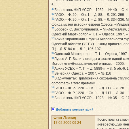
Бюллетень НКП УССР. – 1930. – № 33. – С. 4-5
6
49
Бюллетень НКП УССР. – 1932. – № 40. – С. 4
50
ГАОО. – Ф. 20. – Оп. 1. – Д. 88. – Л. 291-299
51
ГАОО. – Ф. 20. – Оп. 1. – Д. 88. – Л. 334-336;
фонда музея истории евреев Одессы «Мигда
52
Боровой С. Воспоминания. – М.-Иерусалим, 1
Одесский Мартиролог. – Т. 1. – Одесса, 1997. –
53
Архив Управления Службы безопасности Ук
Одесской области (УСБУ). – Фонд приостановл
П.) – Д. 5184-п. − Л. 1, 106-107.
54
Одесский Мартиролог. – Т. 1. – Одесса, 1997. 
55
Лурье А. Г. Были, легенды и сказки одной сем
Историко-публицистический журнал. – 2005. –
56
Архив УСБУ. – Ф. П. – Д. 5889-п. − Л. 5 об.-6, 
57
Вечерняя Одесса. – 2007. – № 116
58
В документах Приложения сохранена стилис
орфография того времени
59
ГАОО. – Ф. Р-1220. – Оп. 1. – Д. 117. – Л. 28
60
ГАОО. – Ф. Р-1220. – Оп. 1. – Д. 117. – Л. 30
61
Бюллетень НКП УССР. – 1928. – № 35. – С. 1
Добавить комментарий
Флят Леонид
Посмотрел статью 
17.02.2009 09:24
интересующую меня