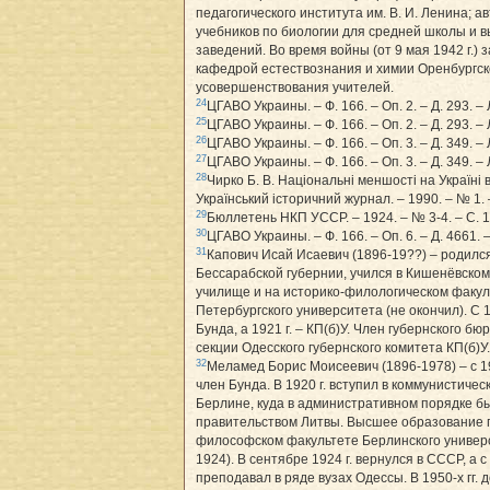
педагогического института им. В. И. Ленина; а
учебников по биологии для средней школы и 
заведений. Во время войны (от 9 мая 1942 г.)
кафедрой естествознания и химии Оренбургск
усовершенствования учителей.
24
ЦГАВО Украины. – Ф. 166. – Оп. 2. – Д. 293. – Л
25
ЦГАВО Украины. – Ф. 166. – Оп. 2. – Д. 293. – 
26
ЦГАВО Украины. – Ф. 166. – Оп. 3. – Д. 349. – 
27
ЦГАВО Украины. – Ф. 166. – Оп. 3. – Д. 349. – 
28
Чирко Б. В. Національні меншості на Україні в 
Український історичний журнал. – 1990. – № 1. 
29
Бюллетень НКП УССР. – 1924. – № 3-4. – С. 1
30
ЦГАВО Украины. – Ф. 166. – Оп. 6. – Д. 4661. –
31
Капович Исай Исаевич (1896-19??) – родился
Бессарабской губернии, учился в Кишенёвско
училище и на историко-филологическом факул
Петербургского университета (не окончил). С 1
Бунда, а 1921 г. – КП(б)У. Член губернского бю
секции Одесского губернского комитета КП(б)У.
32
Меламед Борис Моисеевич (1896-1978) – с 191
член Бунда. В 1920 г. вступил в коммунистичес
Берлине, куда в административном порядке б
правительством Литвы. Высшее образование 
философском факультете Берлинского универс
1924). В сентябре 1924 г. вернулся в СССР, а с 
преподавал в ряде вузах Одессы. В 1950-х гг.