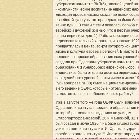
губернском комитете ВКП(б), главной целей к
«коммунистическое воспитание еврейских нар
Евсекция провозгласила создание новой соци
еврейской культуры, которая должна была баз
языке идиш. В связи с этим повелась борьба с
еврейской духовной жизнью, что в первую оче
языка иврит (см. доп. 1). Работа евсекции нос
перевоспитательный характер, и вначале 1920-
превратилась в центр, вокруг которого концен
8
жизнь и культура евреев в регионе
. В марте 19
решения вопросов образования всех уровней 
создала при Одесском губернском комитете н
образования (Губнаробраз) еврейское бюро. П
инициативе были открыты десятки еврейских 
заведений всех уровней, в том числе в июле 192
Губнаробраза № 88) были национализирован
в его ведение ОЕФК, которые к этому времени
9
самостоятельно возобновили свою работу
.
Уже в августе того же года ОЕФК были включен
Одесского института народного образования 
который размещался в зданиях по улицам
Старопортофранковской, 26 и Манежной, 32. 
был создан в июле 1920 г. на базе существующ
учительского института им. И. Франка и украин
10
фребелевского института
. Институт народно