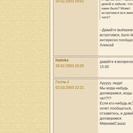
20.02.2003 19:01
домой и забыли, чт
нами было? Может
встретимся все вме
чате?
--Давайте выберем
встретимся, бало б
интересно пообщат
Алексей
Haimke
давайте в воскресе
20.02.2003 20:05
15.00
Гость-1
Аууууу, люди!
02.03.2003 22:21
Мы когда-нибудь
договоримся, когда
чат!?!?
Если кто-нибудь вс
хочет пообщаться, 
отзавитесь, и дава
договоримся.
Мириам(Саша)