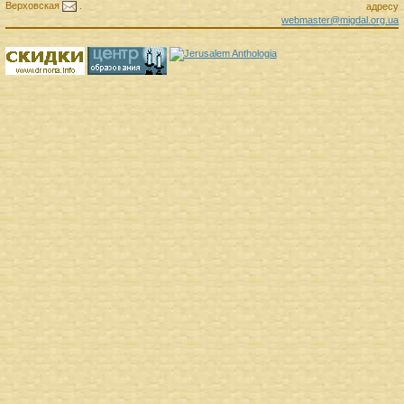
Верховская
.
адресу
webmaster@migdal.org.ua