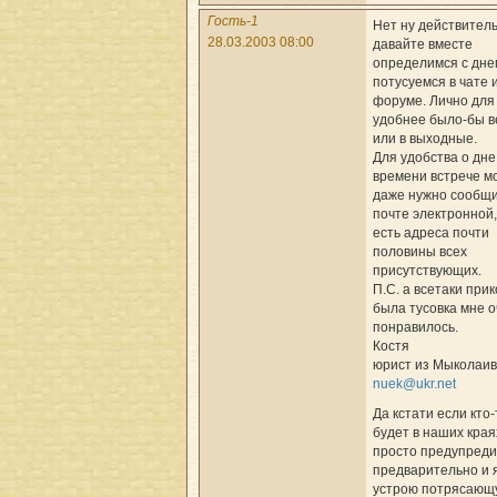
Гость-1
Нет ну действител
28.03.2003 08:00
давайте вместе
определимся с дне
потусуемся в чате 
форуме. Лично для
удобнее было-бы 
или в выходные.
Для удобства о дне
времени встрече м
даже нужно сообщи
почте электронной,
есть адреса почти
половины всех
присутствующих.
П.С. а всетаки при
была тусовка мне 
понравилось.
Костя
юрист из Мыколаива:
nuek@ukr.net
Да кстати если кто-
будет в наших края
просто предупреди
предварительно и 
устрою потрясающ