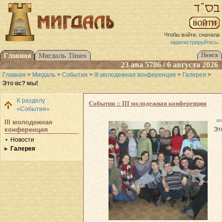
Чтобы войти, сначала
зарегистрируйтесь
.
23 ава 5786 / 6 августа 2026
Главная
>
Мигдаль
>
События
>
III молодежная конференция
>
Галерея
>
Это вс? мы!
К разделу
События :: III молодежная конференция
«События»
III молодежная
Эт
конференция
Новости
Галерея