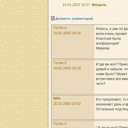
19.02.2003 18:37
Мигдаль
Добавить комментарий
Гость-a
Ребята, я уже по в
20.02.2003 18:16
всем очень скучаю!
Классная была
конференция!
Мириам.
Гость-2
И где вы все? Прие
20.02.2003 18:30
домой и забыли, ч
нами было? Может
встретимся все вме
чате?
balu
Кто предложил, то 
20.02.2003 18:52
назначает день и в
Остальные подтяну
Гость-5
И где вы все? Прие