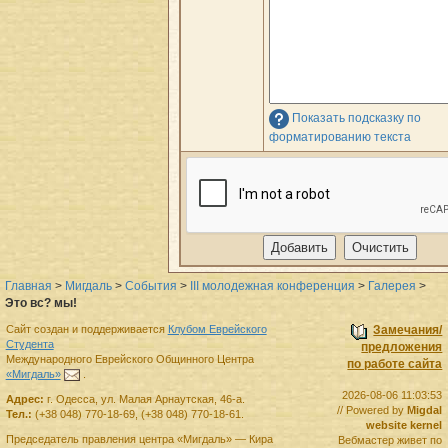
Показать подсказку по
форматированию текста
Главная
>
Мигдаль
>
События
>
III молодежная конференция
>
Галерея
>
Это вс? мы!
Сайт создан и поддерживается
Клубом Еврейского
Замечания/
Студента
предложения
Международного Еврейского Общинного Центра
по работе сайта
«Мигдаль»
.
2026-08-06 11:03:53
Адрес:
г.
Одесса
,
ул. Малая Арнаутская, 46-а.
// Powered by
Migdal
Тел.:
(+38 048) 770-18-69
,
(+38 048) 770-18-61
.
website kernel
Председатель правления
центра
«Мигдаль»
—
Кира
Вебмастер живет по