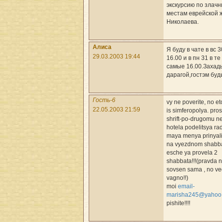
экскурсию по злач
местам еврейской 
Николаева.
Алиса
Я буду в чате в вс 3
29.03.2003 19:44
16.00 и в пн 31 в те
самые 16.00.Захад
дарагой,гостэм бу
Гость-6
vy ne poverite, no e
22.05.2003 21:59
is simferopolya. pros
shrift-po-drugomu n
hotela podelitsya ra
maya menya prinyali 
na vyezdnom shabbat
esche ya provela 2
shabbata!!!(pravda 
sovsen sama , no ve
vagno!!)
moi
email-
marisha245@yahoo
pishite!!!!