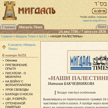
Чтобы войти, сначала
зарегистрируйтесь
.
24 ава 5786 / 7 августа 2026
Главная
>
Мигдаль Times
>
№151
>
«НАШИ ПАЛЕСТИНЫ»
К разделу «Мигдаль
Times»
В номере №151
Обложка
ПРЕТВОРЕНИЕ
ОПЫТА
ПИСАТЕЛИ - О
«НАШИ ПАЛЕСТИН
МЕМУАРАХ
НА ВОЙНУ С
Наталия БАКЧЕВНИКОВА
ФОТОАППАРАТОМ
УРОК СВОБОДЫ
Воздух там был особенным.
БАЛЛАДА О НОСАХ
«ДА, Я ЕВРЕЙ»
Вывалившись из переполненного трамвая 18-г
чувствовал себя в оазисе. А пройдя через кал
ОТТОЧЕННОЙ
ПАМЯТЬЮ
ворот на территорию нашего дачного кооперат