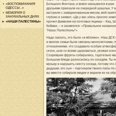
Большого Фонтана, и вовсе оказывался в раю. 
«ВОСПОМИНАНИЯ
ОДЕССЫ...»
друзьями приехали на очередной шашлык. У в
кастрюли с замаринованным мясом, мой прият
МЕМОРИЯ О
ХАНУКАЛЬНЫХ ДНЯХ
глубоко и заявил:
«Да у вас здесь просто зем
прочел фамилии на почтовых ящиках – Кац, Ш
«НАШИ ПАЛЕСТИНЫ»
Кеймах, – и засмеялся:
«Правильное название
“Наши Палестины”»
.
Надо сказать, это было
«в яблочко»
. Наш ДСК 
и многие семьи были связаны многолетними, 
отношениями, что создавало особую атмосфе
сезон, шли со всеми здороваться, уезжая осен
Созревшие фрукты собирались, тщательно мы
большом блюде разносились по соседям. Ты не
музыку и нарушить сиесту соседа, потому что
дедушки, его сын – партнером твоего папы по 
вы вместе собирали мидии и жарили их на обр