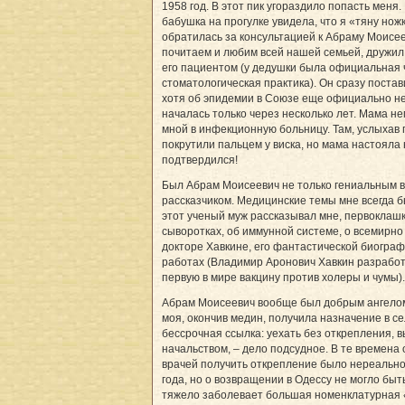
1958 год. В этот пик угораздило попасть меня.
бабушка на прогулке увидела, что я «тяну нож
обратилась за консультацией к Абраму Моисее
почитаем и любим всей нашей семьей, дружил
его пациентом (у дедушки была официальная 
стоматологическая практика). Он сразу поста
хотя об эпидемии в Союзе еще официально не
началась только через несколько лет. Мама н
мной в инфекционную больницу. Там, услыхав 
покрутили пальцем у виска, но мама настояла 
подтвердился!
Был Абрам Моисеевич не только гениальным в
рассказчиком. Медицинские темы мне всегда б
этот ученый муж рассказывал мне, первоклашк
сыворотках, об иммунной системе, о всемирно
докторе Хавкине, его фантастической биогра
работах (Владимир Аронович Хавкин разработа
первую в мире вакцину против холеры и чумы).
Абрам Моисеевич вообще был добрым ангело
моя, окончив медин, получила назначение в се
бессрочная ссылка: уехать без открепления,
начальством, – дело подсудное. В те времена
врачей получить открепление было нереально
года, но о возвращении в Одессу не могло быть
тяжело заболевает большая номенклатурная