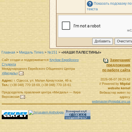
Показать подсказку п
текста
Главная
>
Мигдаль Times
>
№151
>
«НАШИ ПАЛЕСТИНЫ»
Сайт создан и поддерживается
Клубом Еврейского
Замечания/
Студента
предложения
Международного Еврейского Общинного Центра
по работе сайта
«Мигдаль»
.
2026-08-07 09:29:42
Адрес:
г.
Одесса
,
ул. Малая Арнаутская, 46-а.
// Powered by
Migdal
Тел.:
(+38 048) 770-18-69
,
(+38 048) 770-18-61
.
website kernel
Председатель правления
центра
«Мигдаль»
—
Кира
Вебмастер живет по
Верховская
.
адресу
webmaster@migdal.org.ua