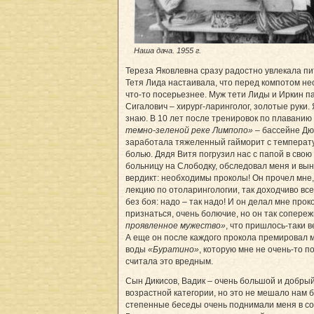
Наша дача. 1955 г.
Тереза Яковлевна сразу радостно увлекала пит
Тетя Лида настаивала, что перед компотом н
что-то посерьезнее. Муж тети Лиды и Иркин 
Сигалович – хирург-ларинголог, золотые руки.
знаю. В 10 лет после тренировок по плаванию
темно-зеленой реке Лимпопо»
– бассейне Дюк
заработала тяжеленный гайморит с температу
болью. Дядя Витя погрузил нас с папой в свою 
больницу на Слободку, обследовал меня и вын
вердикт: необходимы проколы! Он прочел мне,
лекцию по отоларингологии, так доходчиво все
без боя: надо – так надо! И он делал мне прок
признаться, очень болючие, но он так сопере
проявленное мужество»
, что пришлось-таки в
А еще он после каждого прокола премировал 
воды
«Буратино»
, которую мне не очень-то п
считала это вредным.
Сын Дикисов, Вадик – очень большой и добрый
возрастной категории, но это не мешало нам 
степенные беседы очень поднимали меня в со