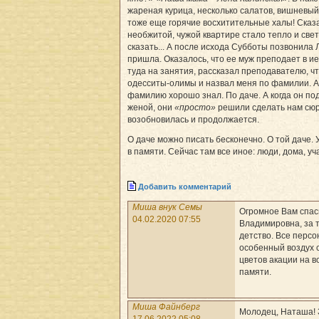
жареная курица, несколько салатов, вишневый
тоже еще горячие восхитительные халы! Сказат
необжитой, чужой квартире стало тепло и свет
сказать... А после исхода Субботы позвонила 
пришла. Оказалось, что ее муж преподает в ие
туда на занятия, рассказал преподавателю, что
одесситы-олимы и назвал меня по фамилии. А
фамилию хорошо знал. По даче. А когда он по
женой, они
«просто»
решили сделать нам сюр
возобновилась и продолжается.
О даче можно писать бесконечно. О той даче. 
в памяти. Сейчас там все иное: люди, дома, у
Добавить комментарий
Миша внук Семы
Огромное Вам спас
04.02.2020 07:55
Владимировна, за т
детство. Все персо
особенный воздух 
цветов акации на в
памяти.
Миша Файнберг
Молодец, Наташа! З