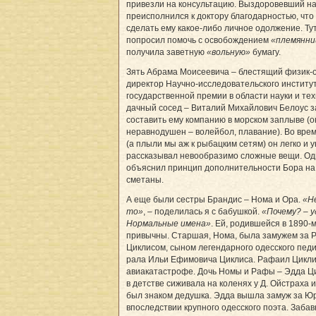
привезли на консультацию. Выздоровевший на
преисполнился к доктору благодарностью, что
сделать ему какое-либо личное одолжение. Ту
попросил помочь с освобождением
«племянн
получила заветную
«вольную»
бумагу.
Зять Абрама Моисеевича – блестящий физик-о
директор Научно-исследовательского институ
государственной премии в области науки и те
дачный сосед – Виталий Михайлович Белоус з
составить ему компанию в морском заплыве (о
неравнодушен – волейбол, плавание). Во вре
(а плыли мы аж к рыбацким сетям) он легко и 
рассказывал невообразимо сложные вещи. Од
объяснил принцип дополнительности Бора на
сметаны.
А еще были сестры Брандис – Нома и Ора.
«Н
то»
, – поделилась я с бабушкой.
«Почему? – у
Нормальные имена»
. Ей, родившейся в 1890-
привычны. Старшая, Нома, была замужем за 
Циклисом, сыном легендарного одесского педи
рала Ильи Ефимовича Циклиса. Рафаил Циклис
авиакатастрофе. Дочь Номы и Рафы – Эдда Ци
в детстве сиживала на коленях у Д. Ойстраха и
был знаком дедушка. Эдда вышла замуж за Ю
впоследствии крупного одесского поэта. Забав