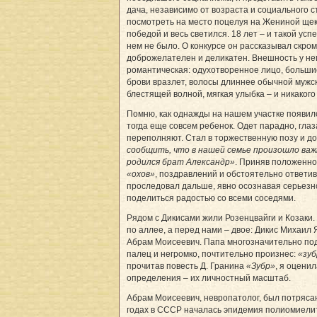
дача, независимо от возраста и социального с
посмотреть на место поцелуя на Жениной щек
победой и весь светился. 18 лет – и такой успе
нем не было. О конкурсе он рассказывал скро
доброжелателен и деликатен. Внешность у не
романтическая: одухотворенное лицо, большие
брови вразлет, волосы длиннее обычной мужс
блестящей волной, мягкая улыбка – и никакого
Помню, как однажды на нашем участке появил
тогда еще совсем ребенок. Одет парадно, глаз
переполняют. Стал в торжественную позу и д
сообщить, что в нашей семье произошло важ
родился брат Александр»
. Приняв положенно
«охов»
, поздравлений и обстоятельно ответи
проследовал дальше, явно осознавая серьезн
поделиться радостью со всеми соседями.
Рядом с Дикисами жили Розенцвайги и Козаки.
по аллее, а перед нами – двое: Дикис Михаил 
Абрам Моисеевич. Папа многозначительно по
палец и негромко, почтительно произнес:
«зу
прочитав повесть Д. Гранина
«Зубр»
, я оцени
определения – их личностный масштаб.
Абрам Моисеевич, невропатолог, был потряса
годах в СССР началась эпидемия полиомиелит