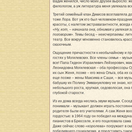
Вадик женился, число моих друзей выросло: ж
филологом, а уж литература меня увлекала все
Третий семейный клан Дикисов возглавляла д
тоже Лора. Вот уж кто был человеком-праздни
красоты, с налетом экстравагантности, всегд
«Ну, кот, – начинала она, обнимая и увлекая з
поговорим»
. Темы бесед – неисчерпаемы: лит
театр. Все вокруг мгновенно становилось кра
сказочным.
Ощущение причастности к необычайному и пр
гостях у Могилевских. Все члены семьи – музы
все! Папа Гидеон Израилевич Лейзерович, м
Леонидовна Могилевская – оба профессоры О
их сын Женя, позже – его жена Ольга, оба их 
еще позже – жены Максима и Саши, – все музы
бабушку их Полину Эммануиловну не знаю, хо
небольшого роста, хрупкая, седоволосая, она 
глубокой старости.
Из их дома всегда неслись звуки музыки. Сосе
понимали – музыкант должен играть постоян
родителя были его учителями. А сам Женя в
гордостью: в 1964 году он победил на междун
пианистов в Брюсселе, и его поцеловала сама
Даже сейчас слово
«королева»
погружает в ска
победившего социализма, и представить тако