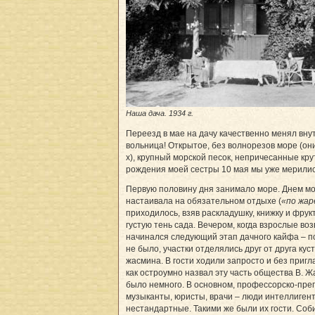
Наша дача. 1934 г.
Переезд в мае на дачу качественно менял вну
вольница! Открытое, без волнорезов море (они
х), крупный морской песок, непричесанные кр
рождения моей сестры 10 мая мы уже мерилис
Первую половину дня занимало море. Днем м
настаивала на обязательном отдыхе (
«по жар
приходилось, взяв раскладушку, книжку и фрук
густую тень сада. Вечером, когда взрослые во
начинался следующий этап дачного кайфа – по
не было, участки отделялись друг от друга ку
жасмина. В гости ходили запросто и без приг
как остроумно назвал эту часть общества В. Ж
было немного. В основном, профессорско-пре
музыканты, юристы, врачи – люди интеллиген
нестандартные. Такими же были их гости. Со