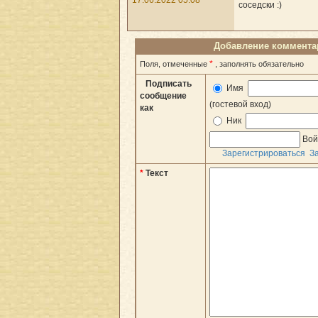
17.06.2022 05:08
соседски :)
Добавление коммента
*
Поля, отмеченные
, заполнять обязательно
Подписать
Имя
сообщение
(гостевой вход)
как
Ник
Вой
Зарегистрироваться
З
*
Текст