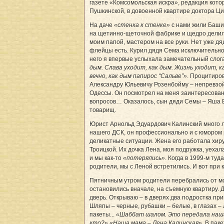
газете «Комсомольская искра», редакция кото
Пушкинской, в довоенной квартире доктора Ци
На даче
«стенка к стенке»
с нами жили Баши
на щетинно-щеточной фабрике и щедро делилс
моим папой, мастером на все руки. Нет уже дя
флейцы есть. Курил дядя Сема исключительн
него я впервые услыхала замечательный слог
дым. Слава уходит, как дым. Жизнь уходит, к
вечно, как дым папирос “Сальве”»
. Процитиров
Александру Юльевичу Розенбойму – непревзо
Одессы. Он посмотрел на меня заинтересован
вопросов… Оказалось, сын дяди Семы – Яша 
товарищ.
Юрист Арнольд Эдуардович Калинский много 
нашего ДСК, он профессионально и с юмором
деликатные ситуации. Жена его работала хиру
Троицкой. Их дочка Лена, моя подружка, уехала
и мы как-то
«потерялись»
. Когда в 1999-м ту
родители, мы с Леной встретились. И вот при 
Пятничным утром родители перебрались от мое
остановились вначале, на съемную квартиру. 
дверь. Открываю – в дверях два подростка пр
Шляпы – черные, рубашки – белые, в глазах – 
пакеты...
«Шаббат шалом. Это передала наш
кто?»
«Наша мама – Лена Калинская»
. В пак