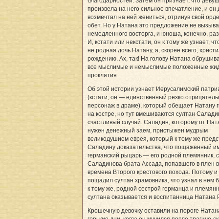
благодарностей. Затем он признает, что деву
произвела на него сильное впечатление, и он
возмечтал на ней жениться, отринув свой орд
обет. Но у Натана это предложение не вызыв
немедленного восторга, и юноша, конечно, раз
И, кстати или некстати, он к тому же узнает, ч
не родная дочь Натану, а, скорее всего, христ
рождению. Ах, так! На голову Натана обрушив
все мыслимые и немыслимые положенные жи
проклятия.
Об этой истории узнает Иерусалимский патри
(кстати, он — единственный резко отрицател
персонаж в драме), который обещает Натану 
на костре, но тут вмешиваются султан Салади
счастливый случай. Саладин, которому от Нат
нужен денежный заем, пристыжен мудрым
великодушием еврея, который к тому же пред
Саладину доказательства, что пощаженный и
германский рыцарь — его родной племянник, 
Саладинова брата Ассада, попавшего в плен 
времена Второго крестового похода. Потому и
пощадил султан храмовника, что узнал в нем б
к тому же, родной сестрой германца и племян
султана оказывается и воспитанница Натана 
Крошечную девочку оставили на пороге Натан
горькие дни, когда он мучился после трагиче-с