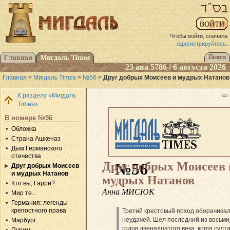
Чтобы войти, сначала
зарегистрируйтесь
.
23 ава 5786 / 6 августа 2026
Главная
>
Мигдаль Times
>
№56
>
Друг добрых Моисеев и мудрых Натанов
К разделу «Мигдаль
Times»
В номере №56
Обложка
Страна Ашкеназ
Дым Германского
отечества
Друг добрых Моисеев 
№56
Друг добрых Моисеев
и мудрых Натанов
мудрых Натанов
Кто вы, Гарри?
Анна МИСЮК
Мир те...
Германия: легенды
крепостного права
Третий крестовый поход оборачива
неудачей. Шел последний из восьм
Марбург
годов двенадцатого века, когда султ