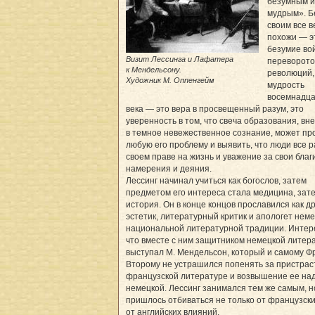
безумным и
мудрым». Б
своим все в
похожи — э
безумие во
Визит Лессинга и Лафатера
переворото
к Мендельсону.
революций,
Художник М. Оппенгейм
мудрость
восемнадца
века — это вера в просвещенный разум, это
уверенность в том, что свеча образования, вн
в темное невежественное сознание, может пр
любую его проблему и выявить, что люди все р
своем праве на жизнь и уважение за свои благ
намерения и деяния.
Лессинг начинал учиться как богослов, затем
предметом его интереса стала медицина, зат
история. Он в конце концов прославился как д
эстетик, литературный критик и апологет нем
национальной литературной традиции. Интер
что вместе с ним защитником немецкой литер
выступал М. Мендельсон, который и самому Ф
Второму не устрашился попенять за пристрас
французской литературе и возвышение ее на
немецкой. Лессинг занимался тем же самым, н
пришлось отбиваться не только от французски
от английских влияний.