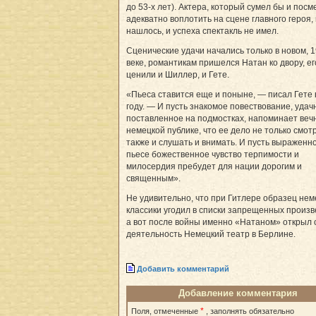
до 53-х лет). Актера, который сумел бы и посм
адекватно воплотить на сцене главного героя,
нашлось, и успеха спектакль не имел.
Сценические удачи начались только в новом, 1
веке, романтикам пришелся Натан ко двору, ег
ценили и Шиллер, и Гете.
«Пьеса ставится еще и поныне, — писал Гете 
году. — И пусть знакомое повествование, удач
поставленное на подмостках, напоминает веч
немецкой публике, что ее дело не только смотр
также и слушать и внимать. И пусть выраженно
пьесе божественное чувство терпимости и
милосердия пребудет для нации дорогим и
священным».
Не удивительно, что при Гитлере образец нем
классики угодил в списки запрещенных произв
а вот после войны именно «Натаном» открыл 
деятельность Немецкий театр в Берлине.
Добавить комментарий
Добавление комментария
*
Поля, отмеченные
, заполнять обязательно