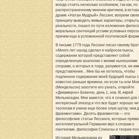
всегда стоять несколько особняком, так как, по
распространенному мнению критиков, в истор
драме «Натан Мудрый» Лессинг, вопреки свое
принципу выводить живые характеры, открыты
реальности, пошел по пути изложения филос
моральных сентенций устами условных персо
причем еще в усложненной поэтической форм
В письме 1779 года Лессинг писал своему брат
«Много лет назад сделал я набросок пьесы,
содержание которой представляет собой
определенную аналогию с моими нынешними
спорами, о которых я тогда, разумеется, не им
представления... Мне бы не хотелось, чтобы
подлинное содержание моей будущей пьесы с
известно раньше времени, но если ты или Мо
(Мендельсон) захотите его узнать, откройте
«Декамерон» Бокаччо, день 1, нов. III, еврей
Мельхиседек. Мне кажется, что я сочинил для 
интересный эпизод и что все будет хорошо чит
теологам я учиню еще более злую шутку, чем 
фрагментами». Десять фрагментов — это
философские статьи Лессинга, которые приви
интеллектуальной Германии вкус к спорам о
пантеизме, философии Спинозы и теории поз
История Мельхиседека из