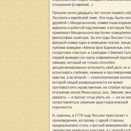
отношения [к евреям]...»
Прошли почти двадцать лет после первого о
Лессинга к еврейской теме. Эти годы были на
дружбой с Мендельсоном, совместным издани
журнала и работой над книгами, к которым Лес
привлекал Мендельсона как более осведомлен
философии соавтора. За эти годы Лессинг ста
фигурой номер один в немецком театре, пред
публике комедию «Минна фон Барнхельм, или
солдатское счастье» и трагедию «Эмилия Гало
первой выведен на сцену современный прусск
офицер, который не только способен
дисциплинированно исполнять свой долг, но и
испытывать глубокие, нежные и противоречи
чувства, а во второй — психологическая коллиз
которой общей развращенности не может
противостоять нравственная, но слабая натур
итальянки эпохи Ренессанса; она, Эмилия, мо
умереть — и просит отца убить ее, — но не м
сопротивляться обаянию аристократической
порочности.
И, наконец, в 1779 году Лессинг приступает к
произведению, которому, с одной стороны,
предназначено стать «третьей жемчужиной» в
творчестве немецкого классика, а с другой ст