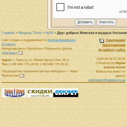
Главная
>
Мигдаль Times
>
№56
>
Друг добрых Моисеев и мудрых Натанов
Сайт создан и поддерживается
Клубом Еврейского
Замечания/
Студента
предложения
Международного Еврейского Общинного Центра
по работе сайта
«Мигдаль»
.
2026-08-06 07:26:56
Адрес:
г.
Одесса
,
ул. Малая Арнаутская, 46-а.
// Powered by
Migdal
Тел.:
(+38 048) 770-18-69
,
(+38 048) 770-18-61
.
website kernel
Председатель правления
центра
«Мигдаль»
—
Кира
Вебмастер живет по
Верховская
.
адресу
webmaster@migdal.org.ua