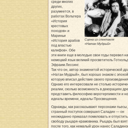
среди многих
других,
разумеется, в
работах Вольтера
«История
крестовых
походов» и
Мариньи
Сцена из спектакля
«История арабов
«Натан Мудрый»
под властью
калифов». Обе
эти книги еще в молодые свои годы перевел н
немецкий язык великий просветитель Готхоль
Эфраим Лессинг.
Так что он, автор знаменитой исторической д
«Натан Мудрый», был хорошо знаком с эпохой
которую вписал действие своего произведения
Однако его интересовали не столько историче
реалии, сколько возможность в декорациях др
представить философию веротерпимости и н
идеалы времени, идеалы Просвещения.
Однажды, как рассказывают персонажи пьесы,
странный поступок совершил Саладин — он
неожиданно приказал помиловать и отпустить
свободу рыцаря-храмовника. Рыцарь был взят
после того, как немалый урон нанес Саладино