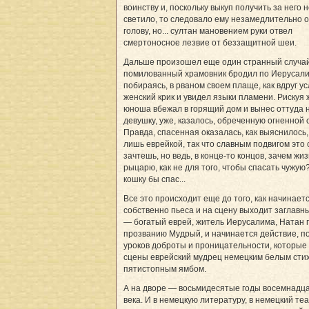
воинству и, поскольку выкуп получить за него 
светило, то следовало ему незамедлительно 
голову, но... султан мановением руки отвел
смертоносное лезвие от беззащитной шеи.
Дальше произошел еще один странный случа
помилованный храмовник бродил по Иерусали
побираясь, в рваном своем плаще, как вдруг 
женский крик и увидел языки пламени. Рискуя 
юноша вбежал в горящий дом и вынес оттуда н
девушку, уже, казалось, обреченную огненной 
Правда, спасенная оказалась, как выяснилось,
лишь еврейкой, так что славным подвигом это 
зачтешь, но ведь, в конце-то концов, зачем жи
рыцарю, как не для того, чтобы спасать чужую
кошку бы спас...
Все это происходит еще до того, как начинает
собственно пьеса и на сцену выходит заглавн
— богатый еврей, житель Иерусалима, Натан 
прозванию Мудрый, и начинается действие, п
уроков доброты и проницательности, которые 
сцены еврейский мудрец немецким белым сти
пятистопным ямбом.
А на дворе — восьмидесятые годы восемнадц
века. И в немецкую литературу, в немецкий теа