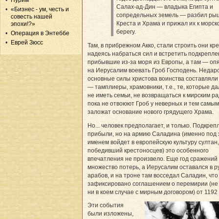
Пурим
Салах-ад-Дин — владыка Египта и
«Бизнес - ум, честь и
сопредельных земель — разбил ры
совесть нашей
Креста и Храма и прижал их к морск
эпохи!?»
берегу.
Операция в Энтеббе
Еврей Зюсс
Там, в прибрежном Акко, стали строить они кре
надеясь набраться сил и встретить подкрепле
прибывшие из-за моря из Европы, а там — оп
на Иерусалим воевать Гроб Господень. Недар
основные силы христова воинства составлял
— тамплиеры, храмовники, т.е., те, которые д
не иметь семьи, не возвращаться к мирским р
пока не отвоюют Гроб у неверных и тем самым
заложат основание нового грядущего Храма.
Но... человек предполагает, и только. Подкре
прибыли, но на армию Саладина (именно под 
именем войдет в европейскую культуру султан,
победивший крестоносцев) это особенного
впечатления не произвело. Еще год сражений
множество потерь, а Иерусалим оставался в р
арабов, и на троне там восседал Саладин, что
зафиксировано соглашением о перемирии (не
ни в коем случае с мирным договором) от 1192 
Эти события
были изложены,