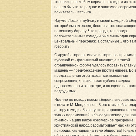
телевизор на любом сериале, в каждом из кот
нашел бы что-то родное и знакомое современ
почитатель Лессинга.
Изумил Лессинг публику и своей комедией «Ев
которой вывел еврея, бескорыстно спасающег
немецкому барону. Что правда, то правда:
положительным в комедии был лишь один евр
центральный персонаж, а остальные... что там
говорить!
С другой стороны: иначе история воспринима
публикой как фальшивый анекдот, а в такой
ограниченной форме удалось поразить главн
мишень — предубеждение против евреев. Во 
представления этой пьесы, как вспоминал
современник, христианская публика сидела
одновременно и в партере, и на сцене на скам
подсудимых.
Именно по поводу пьесы «Евреи» впервые вы
в печати М. Мендельсон. В его отзыве благода
автору комедии была густо приправлена горе
живых переживаний: «Какое унижение для на
гонимой нации! Какое чрезмерное презрение! 
христианский народ рассматривает нас как о
природы, как нарыв на теле общества! Только 
образованных людей ожидаю я благосклонног