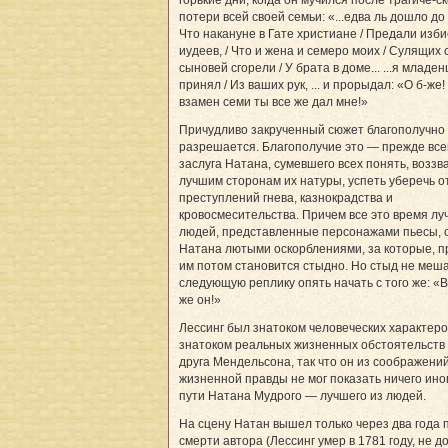
потери всей своей семьи: «...едва ль дошло до в
Что накануне в Гате христиане / Предали изб
иудеев, / Что и жена и семеро моих / Сулящих 
сыновей сгорели / У брата в доме... ...я младен
принял / Из ваших рук, ... и прорыдал: «О б-же!
взамен семи ты все же дал мне!»
Причудливо закрученный сюжет благополучно
разрешается. Благополучие это — прежде все
заслуга Натана, сумевшего всех понять, воззва
лучшим сторонам их натуры, успеть уберечь о
преступлений гнева, казнокрадства и
кровосмесительства. Причем все это время лу
людей, представленные персонажами пьесы,
Натана лютыми оскорблениями, за которые, п
им потом становится стыдно. Но стыд не меш
следующую реплику опять начать с того же: «
же он!»
Лессинг был знатоком человеческих характеро
знатоком реальных жизненных обстоятельств 
друга Мендельсона, так что он из соображени
жизненной правды не мог показать ничего ино
пути Натана Мудрого — лучшего из людей.
На сцену Натан вышел только через два года 
смерти автора (Лессинг умер в 1781 году, не д