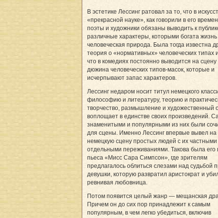
В эстетике Лессинг ратовал за то, что в искусс
«прекрасной науке», как говорили в его време
поэты и художники обязаны выводить к публик
различные характеры, которыми богата жизнь
человеческая природа. Была тогда известна д
теория о «нормативных» человеческих типах и
что в комедиях постоянно выводится на сцену 
дюжина человеческих типов-масок, которые и
исчерпывают запас характеров.
Лессинг недаром носит титул немецкого класс
философию и литературу, теорию и практичес
творчество, размышление и художественный 
воплощает в единстве своих произведений. 
знаменитыми и популярными из них были соч
для сцены. Именно Лессинг впервые вывел на
немецкую сцену простых людей с их частными
отдельными переживаниями. Такова была его
пьеса «Мисс Сара Симпсон», где зрителям
предлагалось облиться слезами над судьбой 
девушки, которую развратил аристократ и уби
ревнивая любовница.
Потом появится целый жанр — мещанская др
Причем он до сих пор принадлежит к самым
популярным, в чем легко убедиться, включив