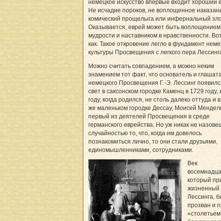
немецкое искусство впервые входит хороший 
Не исчадие пороков, не воплощенное наказани
комический прощелыга или инфернальный зло
Оказывается, еврей может быть воплощением
мудрости и наставником в нравственности. Во
как. Такое откровение легло в фундамент нем
культуры Просвещения с легкого пера Лессинг
Можно считать совпадением, а можно неким
знамением тот факт, что основатель и глашат
немецкого Просвещения Г.-Э. Лессинг появилс
свет в саксонском городке Каменц в 1729 году, 
году, когда родился, не столь далеко оттуда и 
же маленьком городке Дессау, Моисей Менде
первый из деятелей Просвещения в среде
германского еврейства. Но уж никак не назове
случайностью то, что, когда им довелось
познакомиться лично, то они стали друзьями,
единомышленниками, сотрудниками.
Век
восемнадца
который п
жизненный 
Лессинга, 
прозван и 
«столетьем