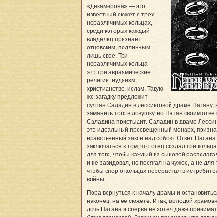
«Декамерона» — это
известный сюжет о трех
неразличимых кольцах,
среди которых каждый
владелец признает
отцовским, подлинным
лишь свое. Три
неразличимых кольца —
это три авраамические
религии: иудаизм,
христианство, ислам. Такую
же загадку предложит
султан Саладин в лессинговой драме Натану,
заманить того в ловушку, но Натан своим отве
Саладина пристыдит. Саладин в драме Лесси
это идеальный просвещенный монарх, призн
нравственный закон над собою. Ответ Натана
заключаться в том, что отец создал три кольца
для того, чтобы каждый из сыновей располага
и не завидовал, не посягал на чужое, а не для 
чтобы спор о кольцах перерастал в истребит
войны.
Пора вернуться к началу драмы и остановитьс
наконец, на ее сюжете. Итак, молодой храмовн
дочь Натана и сперва не хотел даже принимат