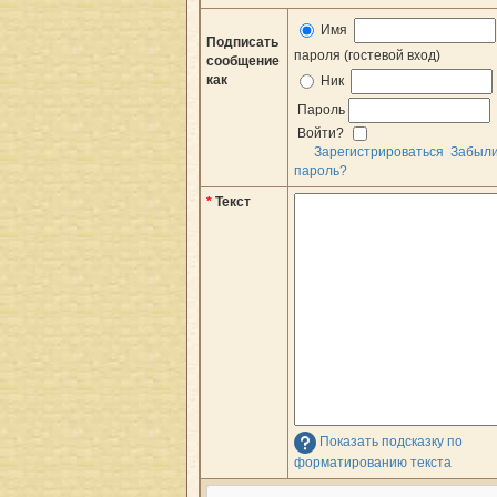
Имя
Подписать
пароля (гостевой вход)
сообщение
как
Ник
Пароль
Войти?
Зарегистрироваться
Забыл
пароль?
*
Текст
Показать подсказку по
форматированию текста