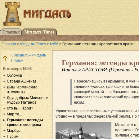
Главная
>
Мигдаль Times
>
№56
>
Германия: легенды крепостного права
К разделу «Мигдаль
Times»
Германия: легенды кр
В номере №56
Наталья АРИСТОВА (Германия - Ро
Обложка
Страна Ашкеназ
Переселившись в Германию, я уже че
здешних чудесах, гуляющие по бывш
Дым Германского
отечества
сияющей мечтой — и большинство ли
«виноват» психологический принцип 
Друг добрых Моисеев и
мудрых Натанов
назад.
Кто вы, Гарри?
Удивительно, но современные условия жизни в
Мир те...
угодно — в пределах федеральной земли. Но п
Германия: легенды
крепостного права
Механизм отт
прописки в Г
Марбург
жилище с так
Пурим