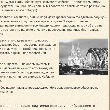
к». Будь вы хоть нейрохирург, хоть балетмейстер — придется минимум
ущественно ниже, чем если бы вы работали в таком же точно режиме, но
 а потом и вовсе отберут).
равах. В частности, они не могут даже краткосрочно съездить на родину —
ся, что семья из двух человек при поездке на 3 недели понесет
щал на них внимания — все «наши» ездили туда-сюда, никому об этом не
ть паспорта на наличие отметок о пересечении границы. Мне, правда,
ла.
сравнительно дешевую и полностью
ыковых проблем — возможно, вам удастся
о если у вас по какой-либо причине не
сутствия крыши над головой или
кое общество — не обольщайтесь. В
мо. Здесь «наших» — то есть выходцев
твенным не будет здороваться, договор
наличии признанного диплома. Найдете
».
й без национальных предрассудков. Но в целом немецкое общество не
едвидится.
степень контроля над иммигрантами, прибывающими в