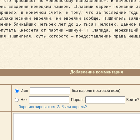
, кто прибывает по «еврейскому направлению». В качестве 
ень владения немецким языком. «Главный еврей» Германии з
привело, в конечном счете, к тому, что за последние годы
аллахическими евреями, ни евреями вообще. П.Шпигель заяв
чение ближайших четырех лет до 25 тысяч человек. Данное 
епутата Кнессета от партии «Шинуй» Т .Лапида. Переживший
ния П.Шпигеля, суть которого — предоставление права немц
Добавление комментария
Имя
без пароля (гостевой вход)
Ник
Пароль
Войти
Зарегистрироваться
Забыли пароль?