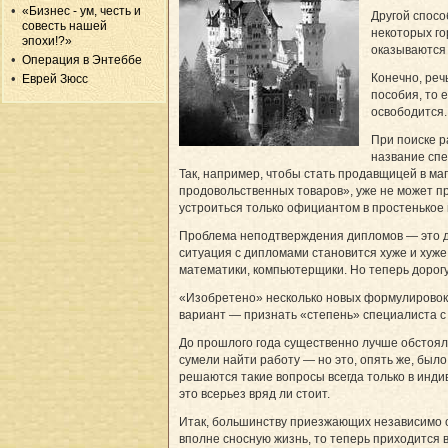
«Бизнес - ум, честь и
Другой спосо
совесть нашей
некоторых го
эпохи!?»
оказываются 
Операция в Энтеббе
Конечно, реч
Еврей Зюсс
пособия, то 
освободится.
При поиске р
название спе
Так, например, чтобы стать продавщицей в ма
продовольственных товаров», уже не может пр
устроиться только официантом в простенькое 
Проблема неподтверждения дипломов — это да
ситуация с дипломами становится хуже и хуж
математики, компьютерщики. Но теперь дорогу
«Изобретено» несколько новых формулировок,
вариант — признать «степень» специалиста с
До прошлого года существенно лучше обстоял
сумели найти работу — но это, опять же, был
решаются такие вопросы всегда только в инди
это всерьез вряд ли стоит.
Итак, большинству приезжающих независимо от
вполне сносную жизнь, то теперь приходится 