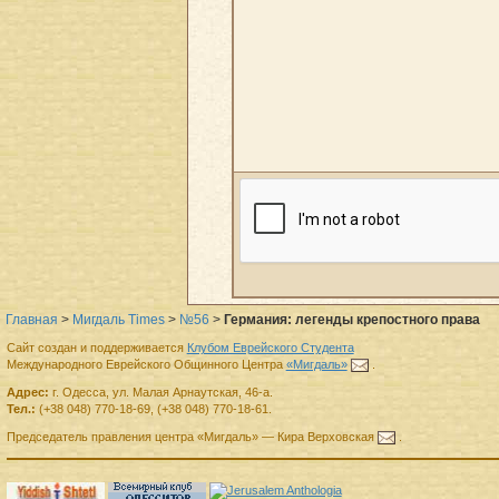
Главная
>
Мигдаль Times
>
№56
>
Германия: легенды крепостного права
Сайт создан и поддерживается
Клубом Еврейского Студента
Международного Еврейского Общинного Центра
«Мигдаль»
.
Адрес:
г.
Одесса
,
ул. Малая Арнаутская, 46-а.
Тел.:
(+38 048) 770-18-69
,
(+38 048) 770-18-61
.
Председатель правления
центра
«Мигдаль»
—
Кира Верховская
.