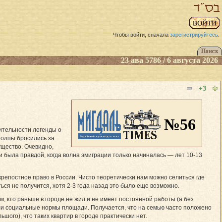
Чтобы войти, сначала
зарегистрируйтесь
.
23 ава 5786 / 6 августа 2026
+3
№56
вительности легенды о
толпы бросились за
ущество. Очевидно,
ии была правдой, когда волна эмиграции только начиналась — лет 10-13
репостное право в России. Чисто теоретически нам можно селиться где
ся не получится, хотя 2-3 года назад это было еще возможно.
, кто раньше в городе не жил и не имеет постоянной работы (а без
или социальные нормы площади. Получается, что на семью часто положено
ого), что таких квартир в городе практически нет.