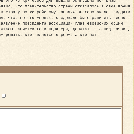
одного из критериев для выдачи эмиграционной визы
аявил, что правительство страны отказалось в свое время
 в страну по «еврейскому каналу» въехало около тридцати
ил, что, по его мнению, следовало бы ограничить число
заявление президента ассоциации глав еврейских общин
 ужасы нацистского концлагеря, депутат Т. Лапид заявил,
ам решать, кто является евреем, а кто нет.
?