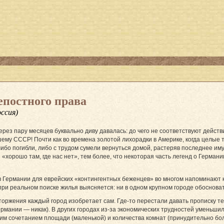
епостного права
ссия)
рез пару месяцев буквально диву давалась: до чего не соответствуют дейст
ему СССР! Почти как во времена золотой лихорадки в Америке, когда целые 
бо погибли, либо с трудом сумели вернуться домой, растеряв последнее им
«хорошо там, где нас нет», тем более, что некоторая часть легенд о Герман
 Германии для еврейских «контингентных беженцев» во многом напоминают к
ри реальном поиске жилья выясняется: ни в одном крупном городе обосновать
оржения каждый город изобретает сам. Где-то перестали давать прописку тем
ермании — никак). В других городах из-за экономических трудностей уменьш
им сочетанием площади (маленькой) и количества комнат (принудительно больш