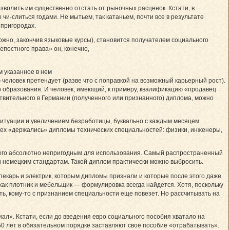
зволить им существенно отстать от рыночных расценок. Кстати, в
чи-слиться годами. Не мытьем, так катаньем, почти все в результате
 пригородах.
зможно, закончив языковые курсы), становится получателем социального
епостного права» он, конечно,
 указанное в нем
человек претендует (разве что с поправкой на возможный карьерный рост).
о образования. И человек, имеющий, к примеру, квалификацию «продавец
ствительного в Германии (полученного или признанного) диплома, можно
ситуации и увеличением безработицы, буквально с каждым месяцем
сех «держались» дипломы технических специальностей: физики, инженеры,
ь его абсолютно непригодным для использования. Самый распространенный
 немецким стандартам. Такой диплом практически можно выбросить.
екарь и электрик, которым дипломы признали и которые после этого даже
как плотник и мебельщик — формулировка всегда найдется. Хотя, поскольку
ть, кому-то с признанием специальности еще повезет. Но рассчитывать на
ал». Кстати, если до введения евро социального пособия хватало на
50 лет в обязательном порядке заставляют свое пособие «отрабатывать».