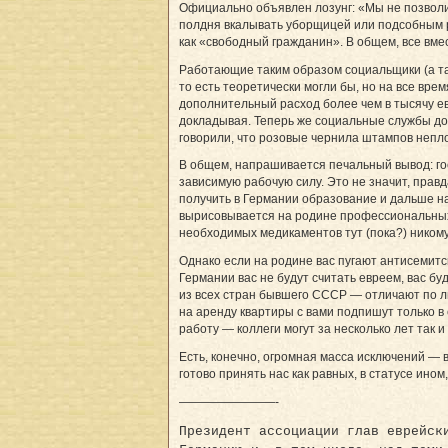
Официально объявлен лозунг: «Мы не позволим
полдня вкалывать уборщицей или подсобным р
как «свободный гражданин». В общем, все вмес
Работающие таким образом социальщики (а так
то есть теоретически могли бы, но на все врем
дополнительный расход более чем в тысячу ев
докладывая. Теперь же социальные службы дод
говорили, что розовые чернила штампов неплох
В общем, напрашивается печальный вывод: гос
зависимую рабочую силу. Это не значит, прав
получить в Германии образование и дальше на
вырисовывается на родине профессиональных 
необходимых медикаментов тут (пока?) никому
Однако если на родине вас пугают антисемитс
Германии вас не будут считать евреем, вас бу
из всех стран бывшего СССР — отличают по ли
на аренду квартиры с вами подпишут только в
работу — коллеги могут за несколько лет так 
Есть, конечно, огромная масса исключений — 
готово принять нас как равных, в статусе ино
————————-
Президент ассоциации глав еврейск