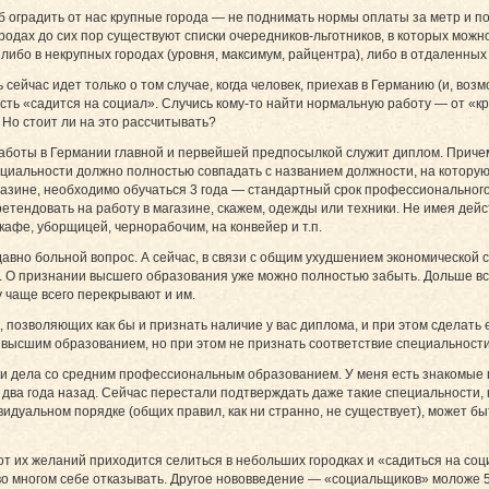
б оградить от нас крупные города — не поднимать нормы оплаты за метр и по
родах до сих пор существуют списки очередников-льготников, в которых можно 
либо в некрупных городах (уровня, максимум, райцентра), либо в отдаленных
ь сейчас идет только о том случае, когда человек, приехав в Германию (и, во
есть «садится на социал». Случись кому-то найти нормальную работу — от «кр
 Но стоит ли на это рассчитывать?
аботы в Германии главной и первейшей предпосылкой служит диплом. Причем
циальности должно полностью совпадать с названием должности, на которую 
газине, необходимо обучаться 3 года — стандартный срок профессиональног
етендовать на работу в магазине, скажем, одежды или техники. Не имея дей
кафе, уборщицей, чернорабочим, на конвейер и т.п.
вно больной вопрос. А сейчас, в связи с общим ухудшением экономической 
е. О признании высшего образования уже можно полностью забыть. Дольше в
 чаще всего перекрывают и им.
 позволяющих как бы и признать наличие у вас диплома, и при этом сделат
 высшим образованием, но при этом не признать соответствие специальности
и дела со средним профессиональным образованием. У меня есть знакомые п
о два года назад. Сейчас перестали подтверждать даже такие специальности, 
видуальном порядке (общих правил, как ни странно, не существует), может бы
 их желаний приходится селиться в небольших городках и «садиться на соци
во многом себе отказывать. Другое нововведение — «социальщиков» моложе 