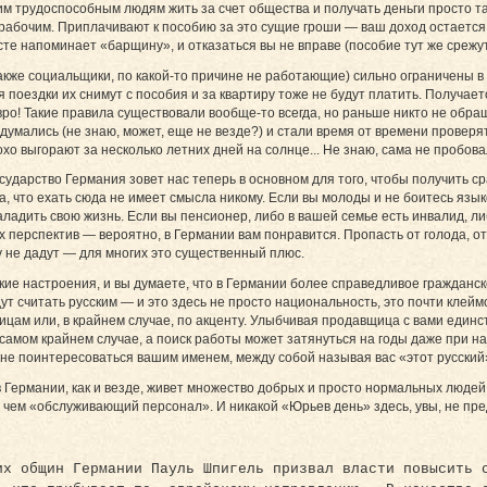
 трудоспособным людям жить за счет общества и получать деньги просто та
абочим. Приплачивают к пособию за это сущие гроши — ваш доход остается с
те напоминает «барщину», и отказаться вы не вправе (пособие тут же срежут,
же социальщики, по какой-то причине не работающие) сильно ограничены в п
я поездки их снимут с пособия и за квартиру тоже не будут платить. Получает
ро! Такие правила существовали вообще-то всегда, но раньше никто не обра
умались (не знаю, может, еще не везде?) и стали время от времени проверя
о выгорают за несколько летних дней на солнце... Не знаю, сама не пробова
ударство Германия зовет нас теперь в основном для того, чтобы получить 
да, что ехать сюда не имеет смысла никому. Если вы молоды и не боитесь яз
ладить свою жизнь. Если вы пенсионер, либо в вашей семье есть инвалид, либ
перспектив — вероятно, в Германии вам понравится. Пропасть от голода, от
 не дадут — для многих это существенный плюс.
кие настроения, и вы думаете, что в Германии более справедливое гражданс
дут считать русским — и это здесь не просто национальность, это почти клей
цам или, в крайнем случае, по акценту. Улыбчивая продавщица с вами единс
 самом крайнем случае, а поиск работы может затянуться на годы даже при 
и не поинтересоваться вашим именем, между собой называя вас «этот русский
в Германии, как и везде, живет множество добрых и просто нормальных люде
м, чем «обслуживающий персонал». И никакой «Юрьев день» здесь, увы, не пр
их общин Германии Пауль Шпигель призвал власти повысить 