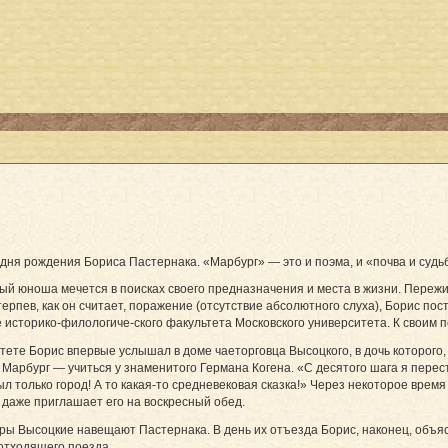
дня рождения Бориса Пастернака. «Марбург» — это и поэма, и «почва и судьб
й юноша мечется в поисках своего предназначения и места в жизни. Переж
ерпев, как он считает, поражение (отсутствие абсолютного слуха), Борис пос
историко-филологиче-ского факультета Московского университета. К своим п
ете Борис впервые услышал в доме чаеторговца Высоцкого, в дочь которого,
 Марбург — учиться у знаменитого Германа Когена. «С десятого шага я перес
 был только город! А то какая-то средневековая сказка!» Через некоторое вре
 даже приглашает его на воскресный обед.
ы Высоцкие навещают Пастернака. В день их отъезда Борис, наконец, объясняе
 отходящего поезда.