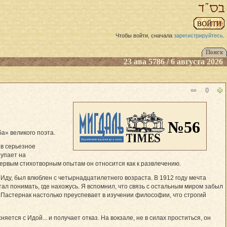
Чтобы войти, сначала
зарегистрируйтесь
.
23 ава 5786 / 6 августа 2026
0
№56
а» великого поэта.
ив серьезное
тупает на
ервым стихотворным опытам он относится как к развлечению.
 Иду, был влюблен с четырнадцатилетнего возраста. В 1912 году мечта
тал понимать, где нахожусь. Я вспомнил, что связь с остальным миром забыл
мя Пастернак настолько преуспевает в изучении философии, что строгий
тся с Идой... и получает отказ. На вокзале, не в силах проститься, он