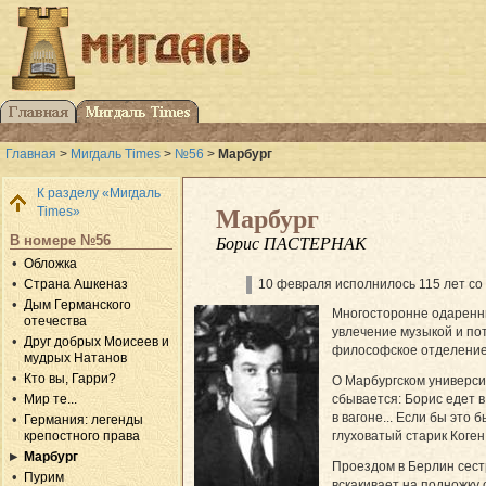
Главная
>
Мигдаль Times
>
№56
>
Марбург
К разделу «Мигдаль
Times»
Марбург
В номере №56
Борис ПАСТЕРНАК
Обложка
Страна Ашкеназ
10 февраля исполнилось 115 лет со 
Дым Германского
Многосторонне одаренны
отечества
увлечение музыкой и пот
Друг добрых Моисеев и
философское отделение 
мудрых Натанов
Кто вы, Гарри?
О Марбургском университ
Мир те...
сбывается: Борис едет в
в вагоне... Если бы это
Германия: легенды
крепостного права
глуховатый старик Коген
Марбург
Проездом в Берлин сестр
Пурим
вскакивает на подножку