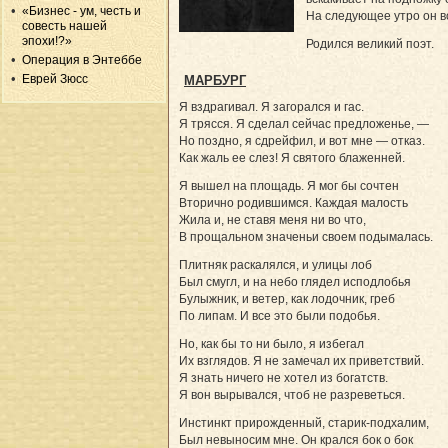
«Бизнес - ум, честь и
На следующее утро он в
совесть нашей
эпохи!?»
Родился великий поэт.
Операция в Энтеббе
Еврей Зюсс
МАРБУРГ
Я вздрагивал. Я загорался и гас.
Я трясся. Я сделал сейчас предложенье, —
Но поздно, я сдрейфил, и вот мне — отказ.
Как жаль ее слез! Я святого блаженней.
Я вышел на площадь. Я мог бы сочтен
Вторично родившимся. Каждая малость
Жила и, не ставя меня ни во что,
В прощальном значеньи своем подымалась.
Плитняк раскалялся, и улицы лоб
Был смугл, и на небо глядел исподлобья
Булыжник, и ветер, как лодочник, греб
По липам. И все это были подобья.
Но, как бы то ни было, я избегал
Их взглядов. Я не замечал их приветствий.
Я знать ничего не хотел из богатств.
Я вон вырывался, чтоб не разреветься.
Инстинкт прирожденный, старик-подхалим,
Был невыносим мне. Он крался бок о бок