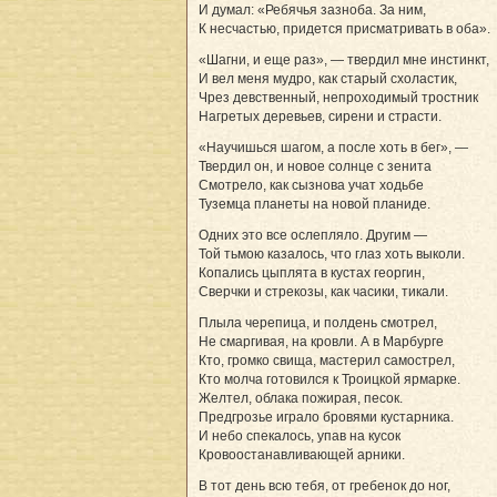
И думал: «Ребячья зазноба. За ним,
К несчастью, придется присматривать в оба».
«Шагни, и еще раз», — твердил мне инстинкт,
И вел меня мудро, как старый схоластик,
Чрез девственный, непроходимый тростник
Нагретых деревьев, сирени и страсти.
«Научишься шагом, а после хоть в бег», —
Твердил он, и новое солнце с зенита
Смотрело, как сызнова учат ходьбе
Туземца планеты на новой планиде.
Одних это все ослепляло. Другим —
Той тьмою казалось, что глаз хоть выколи.
Копались цыплята в кустах георгин,
Сверчки и стрекозы, как часики, тикали.
Плыла черепица, и полдень смотрел,
Не смаргивая, на кровли. А в Марбурге
Кто, громко свища, мастерил самострел,
Кто молча готовился к Троицкой ярмарке.
Желтел, облака пожирая, песок.
Предгрозье играло бровями кустарника.
И небо спекалось, упав на кусок
Кровоостанавливающей арники.
В тот день всю тебя, от гребенок до ног,