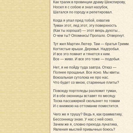
Как трагик в провинции драму Шекспирову,
Носил я с собою и знал назубок,
Шатался по городу и репетировал.
Когда я упал пред тобой, охватив
Туман этот, лед этот, эту поверхность
(Как ты хороша!) — этот вихрь духоты...
О чем ты? Опомнись! Пропало. Отвергнут.
Тут жил Мартин Лютер. Там — братья Гримм.
Когтистые крыши. Деревья. Надгробья.
И все это помнит и тянется к ним.
Все — живо. И все это тоже — подобья.
Нет, я не пойду туда завтра. Отказ —
Полнее прощанья. Все ясно. Мы квиты.
Вокзальная сутолока не про нас.
Что будет со мною, старинные плиты?
Повсюду портпледы разложит туман,
И в обе оконницы вставят по месяцу.
Тоска пассажиркой скользнет по томам
И с книжкою на оттоманке поместится.
Чего же я трушу? Ведь я, как грамматику,
Бессонницу знаю. У нас с ней союз.
Зачем же я, словно прихода лунатика,
Явления мыслей привычных боюсь?