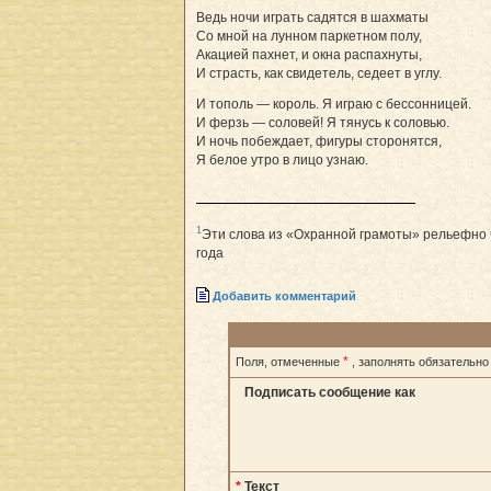
Ведь ночи играть садятся в шахматы
Со мной на лунном паркетном полу,
Акацией пахнет, и окна распахнуты,
И страсть, как свидетель, седеет в углу.
И тополь — король. Я играю с бессонницей.
И ферзь — соловей! Я тянусь к соловью.
И ночь побеждает, фигуры сторонятся,
Я белое утро в лицо узнаю.
1
Эти слова из «Охранной грамоты» рельефно ч
года
Добавить комментарий
*
Поля, отмеченные
, заполнять обязательно
Подписать сообщение как
*
Текст