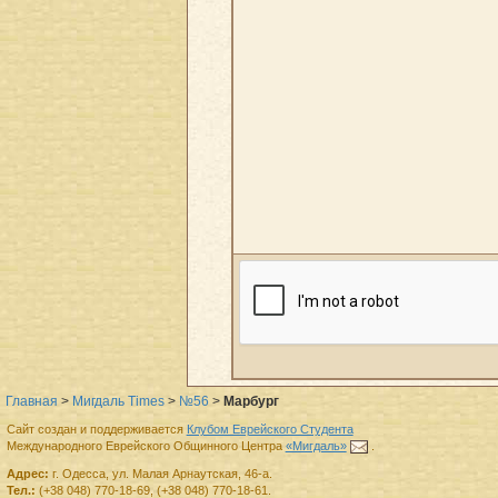
Главная
>
Мигдаль Times
>
№56
>
Марбург
Сайт создан и поддерживается
Клубом Еврейского Студента
Международного Еврейского Общинного Центра
«Мигдаль»
.
Адрес:
г.
Одесса
,
ул. Малая Арнаутская, 46-а.
Тел.:
(+38 048) 770-18-69
,
(+38 048) 770-18-61
.