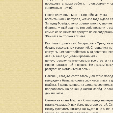
исследовательская работа, что он должен упо
заниматься наукой.
После обручения Марта Бернейс, девушка
воспитанная и неглупая, четыре года ждала с
Зигмунд Фрейд, с точки зрения многих, вполне
благополучный врач, не мог себе позволить со
семью из-за нехватки средств на ее содержани
Женился он только в 30 лет.
Как пишет один из его биографов, «Фрейд не 
бездну сексуальных томлений. Специалист по
сексуальным расстройствам был девственнико
лет. Он был дисциплинированным и
целеустремленным человеком, все ответы на
жизни пытался найти в науке. Ни о каком “сек
разгуле” не могло быть и речи».
Наконец, свадьба состоялась. Для этого моло
вынуждена была заложить свои часы и взять д
взаймы. В конце концов, их финансовое поло
поправилось, но до конца жизни Фрейд не заб
дни нищеты.
Семейная жизнь Марты и Сигизмунда на перв
взгляд удалась. У них было шестеро детей. С
между супругами никогда как будто и не было,