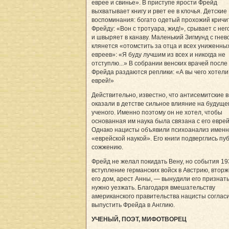
еврее и свинье». В приступе ярости Фрейд
выхватывает книгу и рвет ее в клочья. Детские
воспоминания: богато одетый прохожий кричи
Фрейду: «Вон с тротуара, жид!», срывает с нег
и швыряет в канаву. Маленький Зигмунд с гнев
клянется «отомстить за отца и всех униженны
евреев»: «Я буду лучшим из всех и никогда не
отступлю...» В собрании венских врачей после
Фрейда раздаются реплики: «А вы чего хотели
еврей!»
Действительно, известно, что антисемитские
оказали в детстве сильное влияние на будуще
ученого. Именно поэтому он не хотел, чтобы
основанная им наука была связана с его евре
Однако нацисты объявили психоанализ имен
«еврейской наукой». Его книги подверглись пу
сожжению.
Фрейд не желал покидать Вену, но события 193
вступление германских войск в Австрию, вторж
его дом, арест Анны, — вынудили его признать
нужно уезжать. Благодаря вмешательству
американского правительства нацисты соглас
выпустить Фрейда в Англию.
УЧЕНЫЙ, ПОЭТ, МИФОТВОРЕЦ