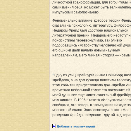
личностной трансформации, для того, чтобы ч
сам изменил себя, но может быть великолепн
импульсом к самопознанию.
Феноменально влияние, которое теории Фрей
оказали на психологию, литературу, философ
Недаром Фрейд был удостоен национальной
литературной премии. Недаром его неотступ
поиск истины перевернул мир, так близко
подобравшись к устройству человеческой душ
его ошибки дали начало новым научным
направлениям, а его личная история — новым
1
Одну из улиц Фрейбурга (ныне Пршибор) наз
Фрейдова, а на дом кузнеца повесили табличку
этом событии присутствовала дочь Фрейда Ан
прочитала небольшой толпе его послание: «В
моей души все еще живет счастливый фрейбур
мальчишка». В 1996 г. газета «Иерусалим пост
сообщала, что теперь в этом здании находитс
массажный салон. Заголовок звучал так: «Мес
рождения Фрейда предлагает другой вид тер
Добавить комментарий