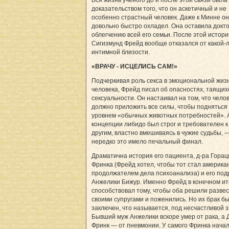
доказательством того, что он аскетичный и не
особенно страстный человек. Даже к Минне он
довольно быстро охладел. Она оставила докто
облегчению всей его семьи. После этой истори
Сигизмунд Фрейд вообще отказался от какой-
интимной близости.
«ВРАЧУ - ИСЦЕЛИСЬ САМ!»
Подчеркивая роль секса в эмоциональной жиз
человека, Фрейд писал об опасностях, таящих
сексуальности. Он настаивал на том, что чело
должно приложить все силы, чтобы подняться
уровнем «обычных животных потребностей». 
концепции либидо был строг и требователен к
другим, властно вмешиваясь в чужие судьбы, 
нередко это имело печальный финал.
Драматична история его пациента, д-ра Горац
Фринка (Фрейд хотел, чтобы тот стал америка
продолжателем дела психоанализа) и его под
Анжелики Бижур. Именно Фрейд в конечном ит
способствовал тому, чтобы оба решили развес
своими супругами и поженились. Но их брак б
заключен, что называется, под несчастливой з
Бывший муж Анжелики вскоре умер от рака, а 
Фринк — от пневмонии. У самого Фринка нача