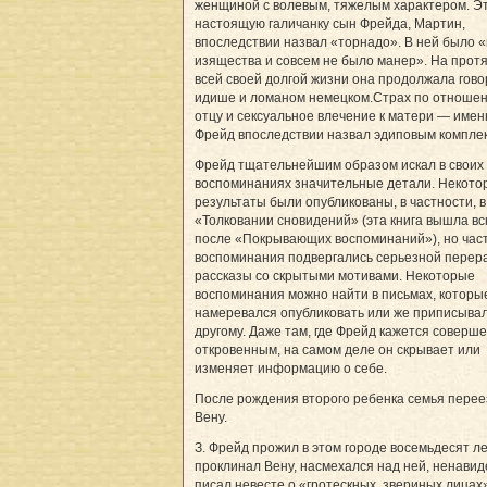
женщиной с волевым, тяжелым характером. Э
настоящую галичанку сын Фрейда, Мартин,
впоследствии назвал «торнадо». В ней было 
изящества и совсем не было манер». На прот
всей своей долгой жизни она продолжала гово
идише и ломаном немецком.Страх по отношен
отцу и сексуальное влечение к матери — имен
Фрейд впоследствии назвал эдиповым компле
Фрейд тщательнейшим образом искал в своих 
воспоминаниях значительные детали. Некото
результаты были опубликованы, в частности, в
«Толковании сновидений» (эта книга вышла вс
после «Покрывающих воспоминаний»), но част
воспоминания подвергались серьезной перера
рассказы со скрытыми мотивами. Некоторые
воспоминания можно найти в письмах, которы
намеревался опубликовать или же приписывал
другому. Даже там, где Фрейд кажется соверш
откровенным, на самом деле он скрывает или
изменяет информацию о себе.
После рождения второго ребенка семья перее
Вену.
З. Фрейд прожил в этом городе восемьдесят ле
проклинал Вену, насмехался над ней, ненавид
писал невесте о «гротескных, звериных лицах