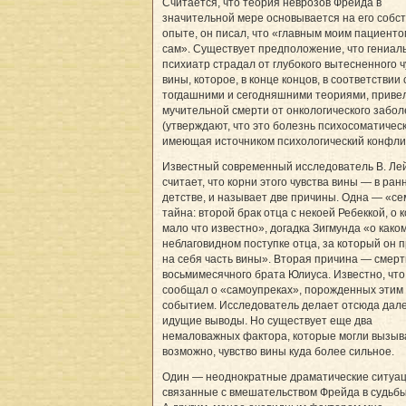
Считается, что теория неврозов Фрейда в
значительной мере основывается на его собс
опыте, он писал, что «главным моим пациенто
сам». Существует предположение, что гениал
психиатр страдал от глубокого вытесненного ч
вины, которое, в конце концов, в соответствии 
тогдашними и сегодняшними теориями, привел
мучительной смерти от онкологического забо
(утверждают, что это болезнь психосоматическ
имеющая источником психологический конфлик
Известный современный исследователь В. Ле
считает, что корни этого чувства вины — в ран
детстве, и называет две причины. Одна — «с
тайна: второй брак отца с некоей Ребеккой, о 
мало что известно», догадка Зигмунда «о како
неблаговидном поступке отца, за который он 
на себя часть вины». Вторая причина — смерт
восьмимесячного брата Юлиуса. Известно, чт
сообщал о «самоупреках», порожденных этим
событием. Исследователь делает отсюда дал
идущие выводы. Но существует еще два
немаловажных фактора, которые могли вызыв
возможно, чувство вины куда более сильное.
Один — неоднократные драматические ситуац
связанные с вмешательством Фрейда в судьб