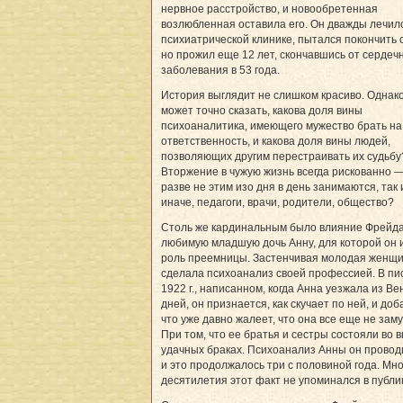
нервное расстройство, и новообретенная
возлюбленная оставила его. Он дважды лечил
психиатрической клинике, пытался покончить с
но прожил еще 12 лет, скончавшись от сердеч
заболевания в 53 года.
История выглядит не слишком красиво. Однако
может точно сказать, какова доля вины
психоаналитика, имеющего мужество брать на
ответственность, и какова доля вины людей,
позволяющих другим перестраивать их судьбу
Вторжение в чужую жизнь всегда рискованно 
разве не этим изо дня в день занимаются, так
иначе, педагоги, врачи, родители, общество?
Столь же кардинальным было влияние Фрейда
любимую младшую дочь Анну, для которой он 
роль преемницы. Застенчивая молодая женщ
сделала психоанализ своей профессией. В пи
1922 г., написанном, когда Анна уезжала из Ве
дней, он признается, как скучает по ней, и доб
что уже давно жалеет, что она все еще не зам
При том, что ее братья и сестры состояли во 
удачных браках. Психоанализ Анны он провод
и это продолжалось три с половиной года. Мн
десятилетия этот факт не упоминался в публи