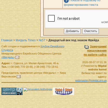
Показать подсказку по
форматированию текста
Главная
>
Мигдаль Times
>
№57
>
Двадцатый век под знаком Фрейда
Сайт создан и поддерживается
Клубом Еврейского
Замечания/
Студента
предложения
Международного Еврейского Общинного Центра
по работе сайта
«Мигдаль»
.
2026-08-07 07:01:36
Адрес:
г.
Одесса
,
ул. Малая Арнаутская, 46-а.
// Powered by
Migdal
Тел.:
(+38 048) 770-18-69
,
(+38 048) 770-18-61
.
website kernel
Председатель правления
центра
«Мигдаль»
—
Кира
Вебмастер живет по
Верховская
.
адресу
webmaster@migdal.org.ua