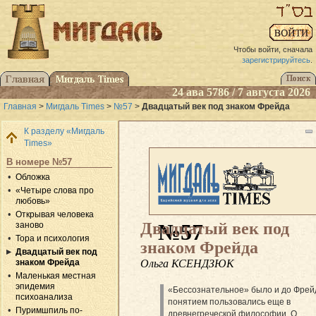
Чтобы войти, сначала
зарегистрируйтесь
.
24 ава 5786 / 7 августа 2026
Главная
>
Мигдаль Times
>
№57
>
Двадцатый век под знаком Фрейда
К разделу «Мигдаль
Times»
В номере №57
Обложка
«Четыре слова про
любовь»
Открывая человека
Двадцатый век под
№57
заново
Тора и психология
знаком Фрейда
Двадцатый век под
Ольга КСЕНДЗЮК
знаком Фрейда
Маленькая местная
эпидемия
«Бессознательное» было и до Фрей
психоанализа
понятием пользовались еще в
Пуримшпиль по-
древнегреческой философии. О