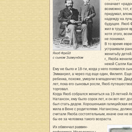
означает «радо
возможно, тот, к
придумал, влож
надежду на луч
будущее. Якоб 
жил в трудное в
хотя этого, воз
не понимал.
В то время евре
устраивали ра
Якоб Фрейд
женитьбу детей.
с сыном Зигмундом
г., Якоба женили
некой Салли Ка
Ему не было и 18-ти, когда у него появился сын
Эммануил, а через год еще один, Филипп. Еще
ребенка, похоже, умерли в младенчестве. Два
лет, пока его сыновья росли, Якоб путешество
торговал.
Когда Якоб собрался жениться на 19-летней 
Натансон, ему было сорок лет, и он вот-вот д
был стать дедом. Хорошенькая галицийская е
жила в Вене с родителями. Натансоны, должно
считали Якоба состоятельным, иначе они не 
бы ее за человека такого возраста.
Их обвенчал раввин-
реформист. Молодожены