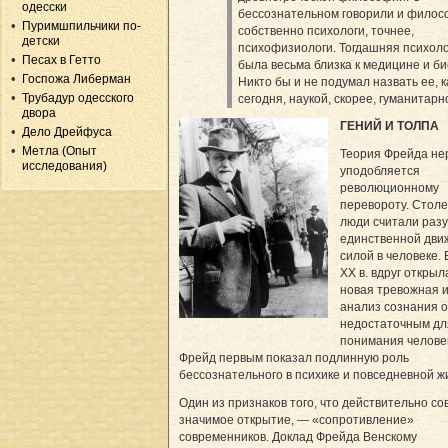
одесски
бессознательном говорили и филос
Пуримшпильчики по-
собственно психологи, точнее,
детски
психофизиологи. Тогдашняя психол
Песах в Гетто
была весьма близка к медицине и би
Госпожа Либерман
Никто бы и не подумал назвать ее, к
Трубадур одесского
сегодня, наукой, скорее, гуманитарн
двора
ГЕНИЙ И ТОЛПА
Дело Дрейфуса
Метла (Опыт
Теория Фрейда не
исследования)
уподобляется
революционному
перевороту. Стол
люди считали раз
единственной дв
силой в человеке. 
XX в. вдруг открыл
новая тревожная и
анализ сознания 
недостаточным дл
понимания челове
Фрейд первым показал подлинную роль
бессознательного в психике и повседневной ж
Один из признаков того, что действительно с
значимое открытие, — «сопротивление»
современников. Доклад Фрейда Венскому