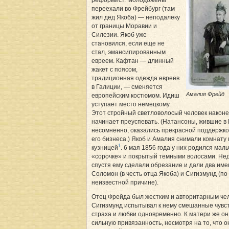
переехали во Фрейбург (там
жил дед Якоба) — неподалеку
от границы Моравии и
Силезии. Якоб уже
становился, если еще не
стал, эмансипированным
евреем. Кафтан — длинный
жакет с поясом,
традиционная одежда евреев
в Галиции, — сменяется
Амалия Фрейд
европейским костюмом. Идиш
уступает место немецкому.
Этот стройный светловолосый человек наконе
начинает преуспевать. (Натансоны, жившие в 
несомненно, оказались прекрасной поддержко
его бизнеса.) Якоб и Амалия снимали комнату
1
кузницей
. 6 мая 1856 года у них родился маль
«сорочке» и покрытый темными волосами. Не
спустя ему сделали обрезание и дали два име
Соломон (в честь отца Якоба) и Сигизмунд (по
неизвестной причине).
Отец Фрейда был жестким и авторитарным че
Сигизмунд испытывал к нему смешанные чувс
страха и любви одновременно. К матери же он
сильную привязанность, несмотря на то, что 