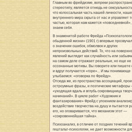
Главным во фрейдизме, вопреки распростран
стереотипу, является отнюдь не сексуальность,
что колоссальная часть нашей личности, наше
внутреннего мира скрыта от нас и управляет т
частью, которая нам кажется «повседневной»,
знаем себя.
В знаменитой работе Фрейда «Психопатологи
обыденной жизни» (1901 г) впервые прозвуча
о значении ошибок, обмолвок и других
непроизвольных действий. То, что на поверхн
явлений выглядит как случайность или забывч
на самом деле отражает реальные, но еще не
осознанные мотивы. Вы говорите или пишете 
и вдруг получается «горе»... И мы понимающе
улыбаемся: «оговорка по Фрейду».
Отсюда же, из пространства ассоциаций, прои
остроумные фразы, и поэтические метафоры
«уходящая вдаль и вглубь сокровищница твор
начинаний». В цикле работ «Художник и
фантазирование» Фрейд с упоением анализи
воздействие творчества на душу и пытается р
его, но оговаривается, что механизм этот —
«сокровеннейшая тайна».
Психоанализ, в отличие от поздних течений в
гештальт-психологии, не дает возможности дл