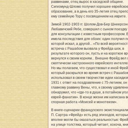
раввинами, отец вырос в хасидской общине.
Сигизмунд-Шломо получил хорошее еврейско
образование, а в день его 35-летия отец преп
ему семейную Тору с посвящением на иврите.
Зимой 1902-1903 гг. Шолом-Дов-Бер Шнеерсон
Любавичский Ребе, совершил с сыном поездку 
для консультации с известным профессором. 
имела последствия для обоих: один получил 
которой искал, а другой... «По всей вероятност
встреча с Рашабом вызвала у Фрейда шок, в
результате которого он, пусть и на короткое в
вернулся к своим корням... Внешне Фрейд вел
скептически настроенного еврейского интеллек
Но мы полагаем, что существовал и иной Фрей
который раскрылся во время встреч с Рашабо
использовал в своем творчестве идеи хасидизм
1931 г. ответ на поздравление с 75-летием, о
главному раввину Вены, что, к своему удивлен
обнаружил, что «где-то в душе, в потайном уго
еврей-фанатик». В конце жизни им написана 
спорная работа «Моисей и монотеизм».
В книге-сценарии французского экзистенциали
П. Сартра «Фрейд» есть ряд эпизодов, которы
вполне могли бы оказаться реальностью: Фре
на улице толстяка, который читает, хохоча, кн