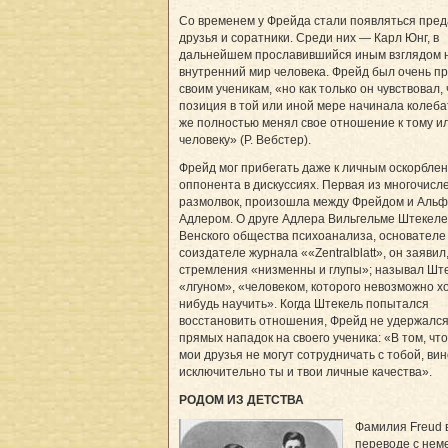
Со временем у Фрейда стали появляться пре
друзья и соратники. Среди них — Карл Юнг, в
дальнейшем прославившийся иным взглядом 
внутренний мир человека. Фрейд был очень п
своим ученикам, «но как только он чувствовал, 
позиция в той или иной мере начинала колебат
же полностью менял свое отношение к тому и
человеку» (Р. Вебстер).
Фрейд мог прибегать даже к личным оскорбле
оппонента в дискуссиях. Первая из многочисл
размолвок, произошла между Фрейдом и Аль
Адлером. О друге Адлера Вильгельме Штекеле
Венского общества психоанализа, основателе
соиздателе журнала ««Zentralblatt», он заявил,
стремления «низменны и глупы»; называл Шт
«лгуном», «человеком, которого невозможно хо
нибудь научить». Когда Штекель попытался
восстановить отношения, Фрейд не удержался
прямых нападок на своего ученика: «В том, что
мои друзья не могут сотрудничать с тобой, ви
исключительно ты и твои личные качества».
РОДОМ ИЗ ДЕТСТВА
Фамилия Freud 
переводе с нем