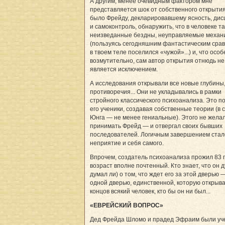
А другим, менее очевидным фактором мне
представляется шок от собственного открытия
было Фрейду, декларировавшему ясность, ди
и самоконтроль, обнаружить, что в человеке т
неизведанные бездны, неуправляемые меха
(пользуясь сегодняшним фантастическим сра
в твоем теле поселился «чужой»...) и, что осо
возмутительно, сам автор открытия отнюдь не
является исключением.
А исследования открывали все новые глубины,
противоречия... Они не укладывались в рамки
стройного классического психоанализа. Это 
его ученики, создавая собственные теории (в 
Юнга — не менее гениальные). Этого не жела
принимать Фрейд — и отвергал своих бывших
последователей. Логичным завершением стал
неприятие и себя самого.
Впрочем, создатель психоанализа прожил 83 
возраст вполне почтенный. Кто знает, что он д
думал ли) о том, что ждет его за этой дверью
одной дверью, единственной, которую открыва
концов всякий человек, кто бы он ни был...
«ЕВРЕЙСКИЙ ВОПРОС»
Дед Фрейда Шломо и прадед Эфраим были у