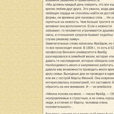
взаимное уважение и привязанность.
«Мы должны каждый день говорить, что все е
крепко любим друг друга. Это ужасно, когда дв
любящих сердца не способны найти ни досто
формы, ни времени для ласковых слов. ... Не 
скупиться на нежность. Чем больше тратите ее
активнее она восполняется. Если о нежности
забывают, то незаметно утрачивается душевн
связь, и отношения супругов бывают подобны 
случае ржавому замку».
Замечательные слова написаны Фрейдом, но 
то все происходит иначе. В 1908 г., то есть в 52
профессор Венского университета Фрейд
разочаровался в семейной жизни, которая «п
давать те наслаждения, которые обещала снач
Необходимость много и напряженно работать
давала ему возможности проводить много вре
кругу семьи. Выходные дни он проводил в оди
или же с сестрой Марты Минной. Она искренн
интересовалась психиатрией, что заставило 
обратить на нее внимание. И — он влюбился.
«Минна похожа на меня, — писал Фрейд. — О
неуправляемые и страстные, и не очень хоро
люди, в отличие от Марты, человека очень
положительного»...
Вся жизнь ученого до и после этой связи была