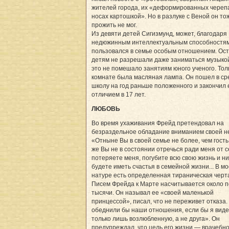
жителей города, их «деформированных череп
носах картошкой». Но в разлуке с Веной он то
прожить не мог.
Из девяти детей Сигизмунд, может, благодаря
недюжинным интеллектуальным способностям
пользовался в семье особым отношением. Ос
детям не разрешали даже заниматься музыко
это не помешало занятиям юного ученого. Толь
комнате была масляная лампа. Он пошел в с
школу на год раньше положенного и закончил 
отличием в 17 лет.
ЛЮБОВЬ
Во время ухаживания Фрейд претендовал на
безраздельное обладание вниманием своей н
«Отныне Вы в своей семье не более, чем гость.
же Вы не в состоянии отречься ради меня от с
потеряете меня, погубите всю свою жизнь и ни
будете иметь счастья в семейной жизни... В м
натуре есть определенная тираническая черт
Писем Фрейда к Марте насчитывается около 
тысячи. Он называл ее «своей маленькой
принцессой», писал, что не переживет отказа
обеднили бы наши отношения, если бы я виде
только лишь возлюбленную, а не друга». Он
предупреждал, что цель его жизни — врачебно