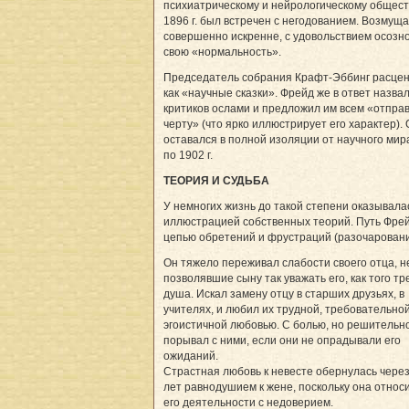
психиатрическому и нейрологическому общест
1896 г. был встречен с негодованием. Возмуща
совершенно искренне, с удовольствием осозн
свою «нормальность».
Председатель собрания Крафт-Эббинг расцен
как «научные сказки». Фрейд же в ответ назва
критиков ослами и предложил им всем «отправ
черту» (что ярко иллюстрирует его характер).
оставался в полной изоляции от научного мир
по 1902 г.
ТЕОРИЯ И СУДЬБА
У немногих жизнь до такой степени оказывала
иллюстрацией собственных теорий. Путь Фре
цепью обретений и фрустраций (разочаровани
Он тяжело переживал слабости своего отца, н
позволявшие сыну так уважать его, как того т
душа. Искал замену отцу в старших друзьях, в
учителях, и любил их трудной, требовательной
эгоистичной любовью. С болью, но решительн
порывал с ними, если они не опрадывали его
ожиданий.
Страстная любовь к невесте обернулась через
лет равнодушием к жене, поскольку она относи
его деятельности с недоверием.