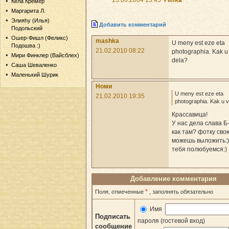
Кела Кремер
Маргарита Л.
Элияhу (Илья)
Добавить комментарий
Подольский
Ошер-Фишл (Феликс)
mashka
U meny est eze eta
Подошва :)
21.02.2010 08:22
photographia. Kak u
Мири Финклер (Вайсблех)
dela?
Саша Шеваленко
Маленький Шурик
Номи
U meny est eze eta
21.02.2010 19:35
photographia. Kak u 
Крассавица!
У нас дела слава Б-
как там? фотку сво
можешь выложить:):)
тебя полюбуемся:)
Добавление комментария
*
Поля, отмеченные
, заполнять обязательно
Имя
Подписать
пароля (гостевой вход)
сообщение