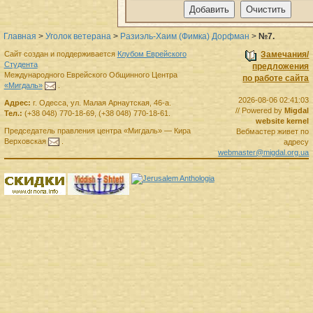
Главная
>
Уголок ветерана
>
Разиэль-Хаим (Фимка) Дорфман
>
№7.
Сайт создан и поддерживается
Клубом Еврейского
Замечания/
Студента
предложения
Международного Еврейского Общинного Центра
по работе сайта
«Мигдаль»
.
2026-08-06 02:41:03
Адрес:
г.
Одесса
,
ул. Малая Арнаутская, 46-а.
// Powered by
Migdal
Тел.:
(+38 048) 770-18-69
,
(+38 048) 770-18-61
.
website kernel
Председатель правления
центра
«Мигдаль»
—
Кира
Вебмастер живет по
Верховская
.
адресу
webmaster@migdal.org.ua