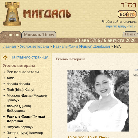
Чтобы войти, сначала
зарегистрируйтесь
.
23 ава 5786 / 6 августа 2026
Главная
>
Уголок ветерана
>
Разиэль-Хаим (Фимка) Дорфман
>
№7.
На главную страницу
Уголок ветерана
Уголок ветерана
Все пользователи
№7
Алла
dadada dadada
Ruth (Irina) Katsyf
Михаэль-Давид (Михаил)
Гринбух
Двойра (Диана)
Добрушина
Разиэль-Хаим (Фимка)
Дорфман
Шмуэль Карнаух
Эстер (Шура) Клемпер
13.06.2004 13:45
Fimka