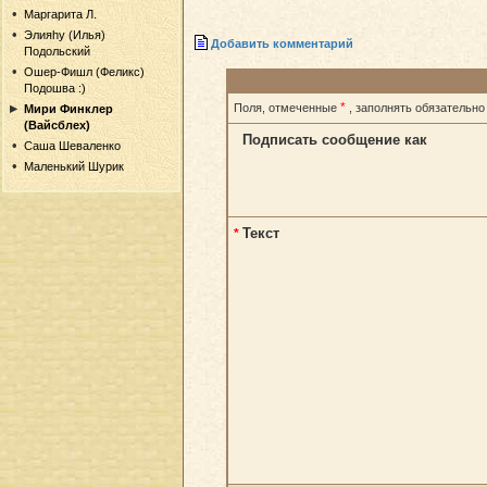
Маргарита Л.
Элияhу (Илья)
Добавить комментарий
Подольский
Ошер-Фишл (Феликс)
Подошва :)
*
Поля, отмеченные
, заполнять обязательно
Мири Финклер
(Вайсблех)
Подписать сообщение как
Саша Шеваленко
Маленький Шурик
Текст
*