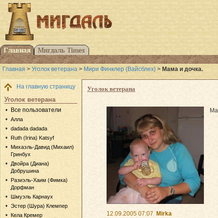
Главная
>
Уголок ветерана
>
Мири Финклер (Вайсблех)
>
Мама и дочка.
На главную страницу
Уголок ветерана
Уголок ветерана
Все пользователи
Ма
Алла
dadada dadada
Ruth (Irina) Katsyf
Михаэль-Давид (Михаил)
Гринбух
Двойра (Диана)
Добрушина
Разиэль-Хаим (Фимка)
Дорфман
Шмуэль Карнаух
Эстер (Шура) Клемпер
12.09.2005 07:07
Mirka
Кела Кремер