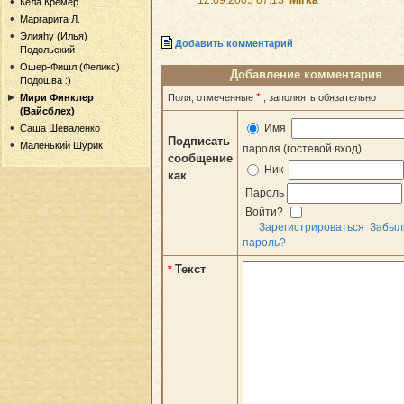
Кела Кремер
Маргарита Л.
Элияhу (Илья)
Добавить комментарий
Подольский
Ошер-Фишл (Феликс)
Добавление комментария
Подошва :)
*
Поля, отмеченные
, заполнять обязательно
Мири Финклер
(Вайсблех)
Имя
Саша Шеваленко
Подписать
Маленький Шурик
пароля (гостевой вход)
сообщение
Ник
как
Пароль
Войти?
Зарегистрироваться
Забыл
пароль?
Текст
*