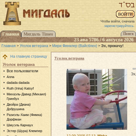
Чтобы войти, сначала
зарегистрируйтесь
.
23 ава 5786 / 6 августа 2026
Главная
>
Уголок ветерана
>
Мири Финклер (Вайсблех)
>
Эх, прокачу!
На главную страницу
Уголок ветерана
Уголок ветерана
Все пользователи
Эх
Алла
dadada dadada
Ruth (Irina) Katsyf
Михаэль-Давид (Михаил)
Гринбух
Двойра (Диана)
Добрушина
Разиэль-Хаим (Фимка)
Дорфман
Шмуэль Карнаух
Эстер (Шура) Клемпер
12.09.2005 07:13
Mirka