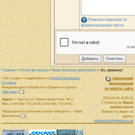
Показать подсказку по
форматированию текста
Главная
>
Уголок ветерана
>
Мири Финклер (Вайсблех)
>
Эх, прокачу!
Сайт создан и поддерживается
Клубом Еврейского
Замечания/
Студента
предложения
Международного Еврейского Общинного Центра
по работе сайта
«Мигдаль»
.
2026-08-06 10:55:12
Адрес:
г.
Одесса
,
ул. Малая Арнаутская, 46-а.
// Powered by
Migdal
Тел.:
(+38 048) 770-18-69
,
(+38 048) 770-18-61
.
website kernel
Председатель правления
центра
«Мигдаль»
—
Кира
Вебмастер живет по
Верховская
.
адресу
webmaster@migdal.org.ua