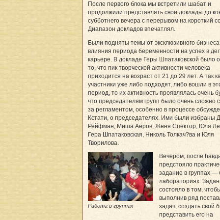
После первого блока мы встретили шабат и
продолжили представлять свои доклады до ко
субботнего вечера с перерывом на короткий со
Диапазон докладов впечатлял.
Были подняты темы от эксклюзивного бизнеса
влияния периода беременности на успех в де
карьере. В докладе Геры Шпатаковской было 
то, что пик творческой активности человека
приходится на возраст от 21 до 29 лет. А так 
участники уже либо подходят, либо вошли в эт
период, то их активность проявлялась очень б
что председателям групп было очень сложно 
за регламентом, особенно в процессе обсужде
Кстати, о председателях. Ими были избраны 
Рейфман, Миша Аеров, Женя Спектор, Юля Ле
Гера Шпатаковская, Николь Толкач?ва и Юля
Творилова.
Вечером, после hавд
предстояло практиче
задание в группах — 
лабораториях. Задан
состояло в том, чтоб
выполнив ряд поста
Работа в группах
задач, создать свой 
представить его на