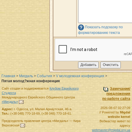
Показать подсказку по
форматированию текста
Главная
>
Мигдаль
>
События
>
V молодежная конференция
>
Пятая молод?жная конференция
Сайт создан и поддерживается
Клубом Еврейского
Замечания/
Студента
предложения
Международного Еврейского Общинного Центра
по работе сайта
«Мигдаль»
.
2026-08-07 02:27:09
Адрес:
г.
Одесса
,
ул. Малая Арнаутская, 46-а.
// Powered by
Migdal
Тел.:
(+38 048) 770-18-69
,
(+38 048) 770-18-61
.
website kernel
Председатель правления
центра
«Мигдаль»
—
Кира
Вебмастер живет по
Верховская
.
адресу
webmaster@migdal.org.ua