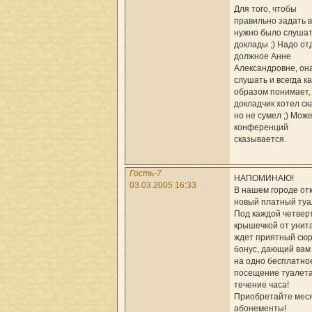
Для того, чтобы
правильно задать в
нужно было слуша
доклады ;) Надо от
должное Анне
Александровне, он
слушать и всегда к
образом понимает,
докладчик хотел ск
но не сумел ;) Може
конференций
сказывается.
Гость-7
НАПОМИНАЮ!
03.03.2005 16:33
В нашем городе от
новый платный туа
Под каждой четвер
крышечкой от унит
ждет приятный сюр
бонус, дающий вам
на одно бесплатно
посещение туалета
течение часа!
Приобретайте мес
абонементы!