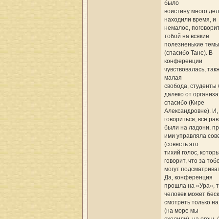
было
воистину много дел
находили время, и
немалое, поговорит
тобой на всякие
полезненькие тем
(спасибо Тане). В
конференции
чувствовалась, такж
малая
свобода, студенты
далеко от организ
спасибо (Кире
Александровне). И,
говориться, все рав
были на ладони, п
ими управляла сов
(совесть это
тихий голос, котор
говорит, что за тоб
могут подсматривать
Да, конференция
прошла на «Ура», т
человек может бес
смотреть только на
(на море мы