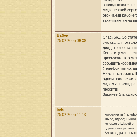
выкладываются на
мигдалевский серве
окончании рабочег
закачиваются на mig
Бабен
Спасибо... Со стат
25.02.2005 09:38
уже скачал - остал
дождаться остальны
Кстакти, у меня ест
просьбочка: кто мо
сообщить координ
(телефон, мыло, ад
Николь, которая с 
одном номере жила
мадам Александра 
просит!!!
Заранее благодарю!
balu
координаты (телефо
25.02.2005 11:13
мыло, адрес) Николь
которая с Шурой в
одном номере жила 
Александра очень пр