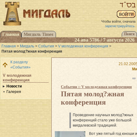
Чтобы войти, сначала
зарегистрируйтесь
.
24 ава 5786 / 7 августа 2026
Главная
>
Мигдаль
>
События
>
V молодежная конференция
>
Пятая молод?жная конференция
К разделу
21.02.2005
«События»
Ми
V молодежная
конференция
Новости
События :: V молодежная конференция
Галерея
Пятая молод?жная
конференция
Проведение научных молод?жных
конференций стало уже большой
мигдалевской традицией.
Вот уже пятый год юноши 