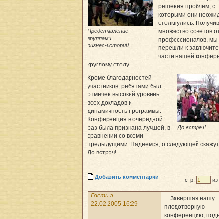
решения проблем, с
которыми они неожи
столкнулись. Получив
Представление
множество советов о
группами
профессионалов, мы
бизнес-историй
перешли к заключит
части нашей конфер
круглому столу.
Кроме благодарностей
участников, ребятами был
отмечен высокий уровень
всех докладов и
динамичность программы.
Конференция в очередной
До встреч!
раз была признана лучшей, в
сравнении со всеми
предыдущими. Надеемся, о следующей скажут 
До встреч!
Добавить комментарий
стр.
из
Гость-a
... Завершая нашу
22.02.2005 16:29
плодотворную
конференцию, под