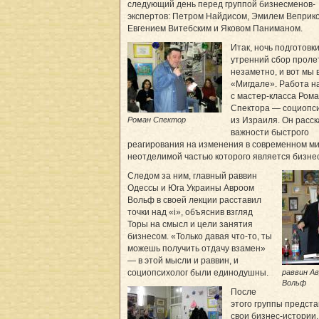
следующий день перед группой бизнесменов-
экспертов: Петром Найдисом, Эмилем Веприк
Евгением Витебским и Яковом Паниманом.
Итак, ночь подготовки
утренний сбор проле
незаметно, и вот мы 
«Мигдале». Работа н
с мастер-класса Ром
Спектора — социопс
Роман Спектор
из Израиля. Он расск
важности быстрого
реагирования на изменения в современном ми
неотделимой частью которого является бизнес
Следом за ним, главный раввин
Одессы и Юга Украины Авроом
Вольф в своей лекции расставил
точки над «i», объяснив взгляд
Торы на смысл и цели занятия
бизнесом. «Только давая что-то, ты
можешь получить отдачу взамен»
— в этой мысли и раввин, и
раввин А
социопсихолог были единодушны.
Вольф
После
этого группы предст
свои бизнес-истории,