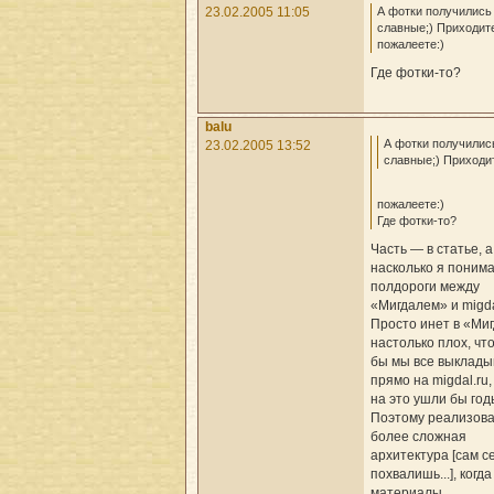
А фотки получились
23.02.2005 11:05
славные;) Приходите
пожалеете:)
Где фотки-то?
balu
А фотки получилис
23.02.2005 13:52
славные;) Приходит
пожалеете:)
Где фотки-то?
Часть — в статье, а
насколько я понима
полдороги между
«Мигдалем» и migdal
Просто инет в «Ми
настолько плох, чт
бы мы все выклады
прямо на migdal.ru,
на это ушли бы год
Поэтому реализов
более сложная
архитектура [сам с
похвалишь...], когда
материалы