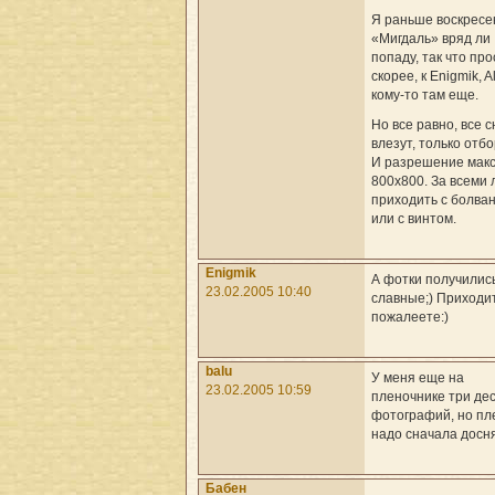
Я раньше воскресе
«Мигдаль» вряд ли
попаду, так что про
скорее, к Enigmik, A
кому-то там еще.
Но все равно, все 
влезут, только отб
И разрешение мак
800x800. За всеми
приходить с болва
или с винтом.
Enigmik
А фотки получилис
23.02.2005 10:40
славные;) Приходит
пожалеете:)
balu
У меня еще на
23.02.2005 10:59
пленочнике три де
фотографий, но пл
надо сначала досня
Бабен