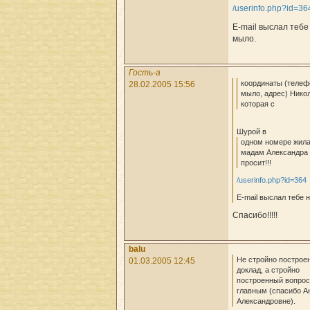
/userinfo.php?id=36
E-mail выслал тебе
мыло.
Гость-a
координаты (телеф
28.02.2005 15:56
мыло, адрес) Никол
которая с
Шурой в
одном номере жила
мадам Александра
просит!!!
/userinfo.php?id=364
E-mail выслал тебе 
Спасибо!!!!!
balu
Не стройно построе
01.03.2005 12:45
доклад, а стройно
построенный вопрос
главным (спасибо А
Александровне).