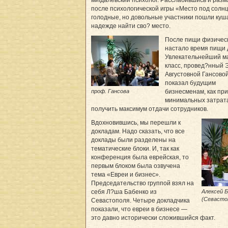
мигдалевский психолог. Расслабившись и раз
после психологической игры «Место под солн
голодные, но довольные участники пошли куша
надежде найти сво? место.
После пищи физичес
настало время пищи 
Увлекательнейший м
класс, провед?нный
Августовной Гансовой
показал будущим
проф. Гансова
бизнесменам, как при
минимальных затрат
получить максимум отдачи сотрудников.
Вдохновившись, мы перешли к
докладам. Надо сказать, что все
доклады были разделены на
тематические блоки. И, так как
конференция была еврейская, то
первым блоком была озвучена
тема «Евреи и бизнес».
Председательство группой взял на
Алексей 
себя Л?ша Бабенко из
(Севасто
Севастополя. Четыре докладчика
показали, что евреи в бизнесе —
это давно исторически сложившийся факт.