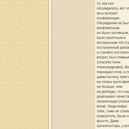
то, как оно
обсуждалось, вот ч
весь колорит
конференции.
Обсуждение не бы
конфликтным,
не было затяжным,
было приятным и
интересным. Не ст
построенный докла
а стройно построе
вопрос был главны
(спасибо Анне
Александровне). В
порождал спор, а с
давал истину, прит
на споры ушло вре
не больше, чем
на доклады, что ещ
доказывает качест
организации (спас
всем). Люди вокруг
тебя, тоже не слаб
показатель, были н
высоте. Даже
организаторы, у ко