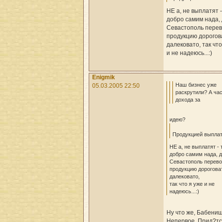
НЕ а, не выплатят -
добро самим нада, 
Севастополь перев
продукцию дорогов
далековато, так что
и не надеюсь...:)
Enigmik
Наш бизнес уже
05.03.2005 22:50
раскрутили? А ча
дохода за
идею?
Продукцией выплатя
НЕ а, не выплатят - 
добро самим нада, д
Севастополь перево
продукцию дорогова
далековато,
так что я уже и не
надеюсь...:)
Ну что же, Бабени
Непервое..Прид?т