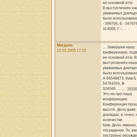
ее основной итог.
В выступлениях н
уважаемых докладч
было использовано
- 589706, Б - 347876
314068, Г -...
Мигдаль
.... Завершив нашу
22.02.2005 17:15
конференцию, под
ее основной итог. В
выступлениях наш
уважаемых докладч
было использовано
А-56546873, букв Б
54764354, В-
324565........... :)))))))
Это не про нашу
конференцию.
Конференция прош
высоте. Дело даже 
докладах, и точно, 
количестве
букв. Дело, именно,
обсуждении. То, ка
построено обсужде