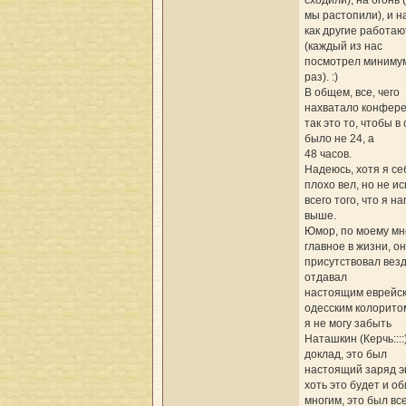
сходили), на огонь 
мы растопили), и на
как другие работаю
(каждый из нас
посмотрел миниму
раз). :)
В общем, все, чего
нахватало конфере
так это то, чтобы в 
было не 24, а
48 часов.
Надеюсь, хотя я се
плохо вел, но не и
всего того, что я н
выше.
Юмор, по моему мн
главное в жизни, он
присутствовал везд
отдавал
настоящим еврейск
одесским колорито
я не могу забыть
Наташкин (Керчь::::
доклад, это был
настоящий заряд э
хоть это будет и о
многим, это был вс