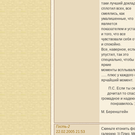
таки лучший доклад 
сплотил всех, все
смеялись, как
умалишенные, что
является
показателем и уста
и того, что все
чувствовали себя 
и спокойно.
Все, наверное, если
упустил, так это
специально, чтобы
яркие
моменты всплывал
...... плюс у каждого
ярчайший момент.
П.С. Если ты с
дочитал то спа
громадное и надею
понравилось :)
М. Беренштейн
Гость-2
Скиньте ктонить фо
22.02.2005 21:53
галерею :)) Плиз. 