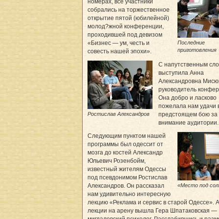
номерах, все участники
собрались на торжественное
открытие пятой (юбилейной)
молод?жной конференции,
проходившей под девизом
Последние
«Бизнес — ум, честь и
приготовления
совесть нашей эпохи».
С напутственным сл
выступила Анна
Александровна Мисю
руководитель конфер
Она добро и ласково
пожелала нам удачи 
Ростислав Александров
предстоящем бою за
внимание аудитории.
Следующим пунктом нашей
программы был одессит от
мозга до костей Александр
Юльевич Розенбойм,
известный жителям Одессы
под псевдонимом Ростислав
«Место под со
Александров. Он рассказал
нам удивительно интересную
лекцию «Реклама и сервис в старой Одессе». 
лекции на арену вышла Гера Шпатаковская —