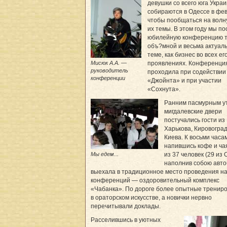
девушки со всего юга Укра
собираются в Одессе в фе
чтобы пообщаться на вол
их темы. В этом году мы п
юбилейную конференцию т
объ?мной и весьма актуал
теме, как бизнес во всех ег
Мисюк А.А. —
проявлениях. Конференци
руководитель
проходила при содействии
конференции
«Джойнта» и при участии
«Сохнута».
Ранним пасмурным у
мигдалевские двери
постучались гости из
Харькова, Кировоград
Киева. К восьми часа
напившись кофе и чая
Мы едем...
из 37 человек (29 из 
наполнив собою авто
выехала в традиционное место проведения н
конференций — оздоровительный комплекс
«Чабанка». По дороге более опытные тренир
в ораторском искусстве, а новички нервно
перечитывали доклады.
Расселившись в уютных