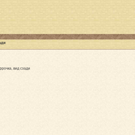
ади
ррочка, вид сзади