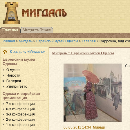
Главная
>
Мигдаль
>
Еврейский музей Одессы
>
Галерея
>
Саррочка, вид сз
К разделу «Мигдаль»
Мигдаль :: Еврейский музей Одессы
Еврейский музей
Одессы
Са
О музее
Новости
Галерея
Узники гетто
Одесса и еврейская
цивилизация
7-я конференция
6-я конференция
3-я конференция
2-я конференция
1-я конференция
05.05.2011 14:34
Мираш