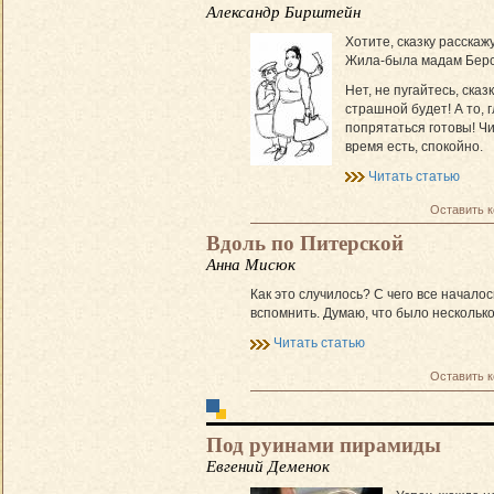
Александр Бирштейн
Хотите, сказку расскаж
Жила-была мадам Бер
Нет, не пугайтесь, сказ
страшной будет! А то, г
попрятаться готовы! Чи
время есть, спокойно.
Читать статью
Оставить 
Вдоль по Питерской
Анна Мисюк
Как это случилось? С чего все начало
вспомнить. Думаю, что было несколько
Читать статью
Оставить 
Под руинами пирамиды
Евгений Деменок