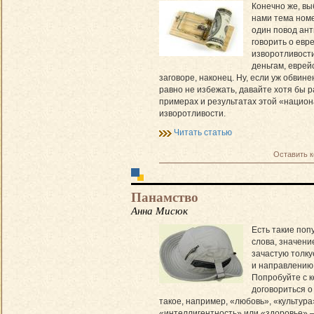
Конечно же, в
нами тема ном
один повод ан
говорить о евр
изворотливости
деньгам, еврей
заговоре, наконец. Ну, если уж обвине
равно не избежать, давайте хотя бы 
примерах и результатах этой «нацио
изворотливости.
Читать статью
Оставить 
Панамство
Анна Мисюк
Есть такие по
слова, значени
зачастую толку
и направлению
Попробуйте с к
договориться о 
такое, например, «любовь», «культура
«интеллигентность» или «здоровье» –