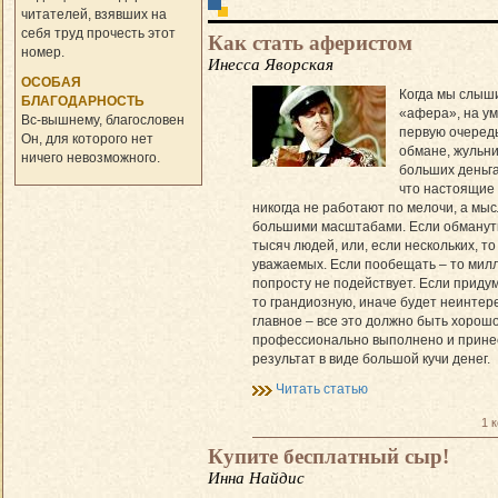
читателей, взявших на
себя труд прочесть этот
Как стать аферистом
номер.
Инесса Яворская
ОСОБАЯ
Когда мы слыш
БЛАГОДАРНОСТЬ
«афера», на ум
Вс-вышнему, благословен
первую очередь
Он, для которого нет
обмане, жуль­ни­
ничего невозможного.
больших деньга
что настоящие
никогда не работают по мелочи, а мы
большими масштабами. Если обмануть
тысяч людей, или, если нескольких, т
уважаемых. Если по­обе­щать – то мил
попросту не подействует. Если приду
то грандиозную, иначе будет неинтер
главное – все это должно быть хорош
профессионально выполнено и прине
результат в виде большой кучи денег.
Читать статью
1 
Купите бесплатный сыр!
Инна Найдис