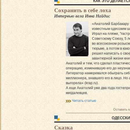
КАК ЭТО ДЕЛАЕТС
Сохранить в себе лоха
Интервью вела Инна Найдис
«Анатолий Барбакару 
известным одесским ш
Играл на пляже, "гаст
Советскому Союзу, 5 л
во всесоюзном розыске
тюрьме, а потом в как
решил написать о сво
авантюрной жизни книг
Анатолий и тем, что сделал пластиче
операцию, изменившую его до неузна
Литератор намеревался обыграть сиб
миллионера, знавшего его в лицо. Но
выгорела» (krap.ru).
А еще Анатолий уже два года гостепр
мигдалевцев.
Читать статью
Оставить 
ОДЕССКИ
Сказка