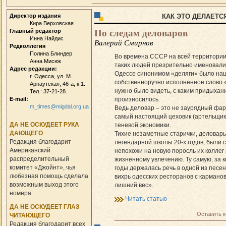
Директор издания
КАК ЭТО ДЕЛАЕТС
Кира Верховская
По следам деловаров
Главный редактор
Инна Найдис
Валерий Смирнов
Редколлегия
Полина Блиндер
Во времена СССР на всей территори
Анна Мисюк
таких людей презрительно именовали
Адрес редакции:
Одессе синонимом «деляги» было на
г. Одесса, ул. М.
собственноручно исполненное слово 
Арнаутская, 46-а, к.1.
нужно было видеть, с каким придыхан
Тел.: 37-21-28.
E-mail:
произносилось.
m_times@migdal.org.ua
Ведь деловар – это не заурядный фар
самый настоящий цеховик (артельщик
ДА НЕ ОСКУДЕЕТ РУКА
теневой экономики.
ДАЮЩЕГО
Тихие незаметные старички, деловар
Редакция благодарит
легендарной школы 20-х годов, были
Американский
непохожи на новую поросль их коллег
распределительный
жизненному увлечению. Ту самую, за к
комитет «Джойнт», чья
годы держалась речь в одной из песе
любезная помощь сделала
вихрь одесских ресторанов с кармано
возможным выход этого
лишний вес».
номера.
Читать статью
ДА НЕ ОСКУДЕЕТ ГЛАЗ
Оставить 
ЧИТАЮЩЕГО
Редакция благодарит всех