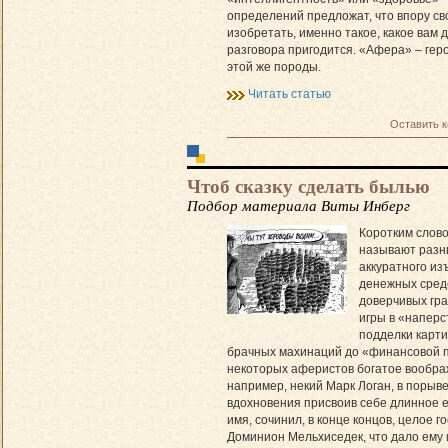
определений предложат, что впору св
изобретать, именно такое, какое вам 
разговора пригодится. «Афера» – геро
этой же породы.
Читать статью
Оставить 
Чтоб сказку сделать былью
Подбор материала Виты Инберг
Коротким слов
называют разн
аккуратного из
денежных сред
доверчивых гра
игры в «наперс
подделки карти
брачных махинаций до «финансовой 
некоторых аферистов богатое вообра
например, некий Марк Логан, в порыв
вдохновения присвоив себе длинное 
имя, сочинил, в конце концов, целое г
Доминион Мельхиседек, что дало ему 