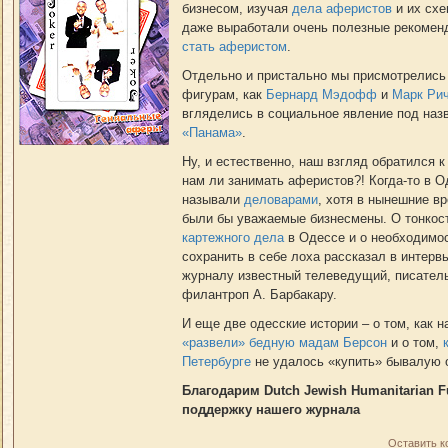
бизнесом, изучая
дела аферистов
и их сх
даже выработали очень полезные рекомен
стать аферистом
.
Отдельно и пристально мы присмотрелись 
фигурам, как
Бернард Мэдофф
и
Марк Ри
вгляделись в социальное явление под наз
«Панама»
.
Ну, и естественно, наш взгляд обратился 
нам ли занимать аферистов?! Когда-то в О
называли
деловарами
, хотя в нынешние в
были бы уважаемые бизнесмены. О тонкос
картежного дела
в Одессе и о необходимо
сохранить в себе лоха рассказал в интер
журналу известный телеведущий, писател
филантроп А. Барбакару.
И еще две одесские истории – о том, как н
«развели» бедную мадам Берсон
и о том,
Петербурге
не удалось «купить» бывалую 
Благодарим Dutch Jewish Humanitarian F
поддержку нашего журнала
Оставить 