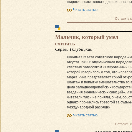
широкие возможности для финансовы
Читать статью
Оставить 
Мальчик, который умел
считать
Сергей Голубицкий
Любимая газета советского народа «И
августа 1983 г. опубликовала передов
хлестким заголовком «Откровенный ш
которой говорилось о том, что «прес
Марка Рича представляет собой откр
шантаж и попытку вмешательства во 
дела западноевропейских государств 
введения экономических санкций». И
читатели так и не поняли, о чем, собст
однако прониклись тревогой за судьб
международной разрядки.
Читать статью
Оставить 