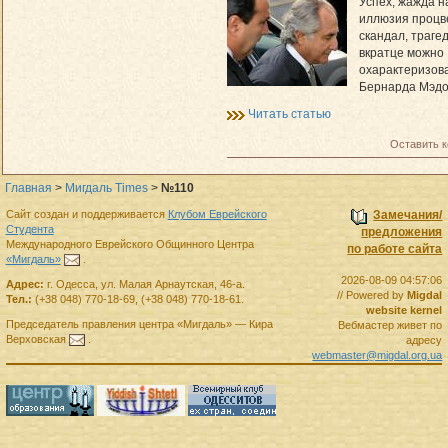
Успех, жажда н
иллюзия процв
скандал, трагед
вкратце можно
охарактеризов
Бернарда Мэд
Читать статью
Оставить 
Главная
>
Мигдаль Times
>
№110
Сайт создан и поддерживается
Клубом Еврейского
Замечания/
Студента
предложения
Международного Еврейского Общинного Центра
по работе сайта
«Мигдаль»
.
2026-08-09 04:57:06
Адрес:
г.
Одесса
,
ул. Малая Арнаутская, 46-а.
// Powered by
Migdal
Тел.:
(+38 048) 770-18-69
,
(+38 048) 770-18-61
.
website kernel
Председатель правления
центра
«Мигдаль»
—
Кира
Вебмастер живет по
Верховская
.
адресу
webmaster@migdal.org.ua