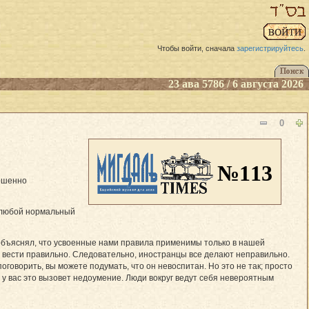
Чтобы войти, сначала
зарегистрируйтесь
.
23 ава 5786 / 6 августа 2026
0
№113
ершенно
о любой нормальный
 объяснял, что усвоенные нами правила применимы только в нашей
ебя вести правильно. Следовательно, иностранцы все делают неправильно.
говорить, вы можете подумать, что он невоспитан. Но это не так; просто
 у вас это вызовет недоумение. Люди вокруг ведут себя невероятным