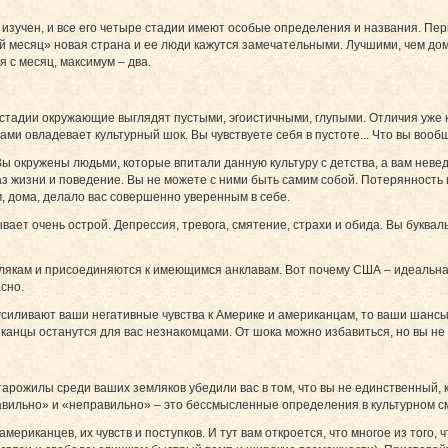
изучен, и все его четыре стадии имеют особые определения и названия. Пер
й месяц» новая страна и ее люди кажутся замечательными. Лучшими, чем дом
 с месяц, максимум – два.
 стадии окружающие выглядят пустыми, эгоистичными, глупыми. Отличия уже 
ми овладевает культурный шок. Вы чувствуете себя в пустоте... Что вы вооб
ы окружены людьми, которые впитали данную культуру с детства, а вам невед
аз жизни и поведение. Вы не можете с ними быть самим собой. Потерянность
ам, дома, делало вас совершенно уверенным в себе.
ает очень острой. Депрессия, тревога, смятение, страхи и обида. Вы букв
млякам и присоединяются к имеющимся анклавам. Вот почему США – идеальна
асно.
иливают ваши негативные чувства к Америке и американцам, то ваши шансы в
риканцы останутся для вас незнакомцами. От шока можно избавиться, но вы н
арожилы среди ваших земляков убедили вас в том, что вы не единственный, к
авильно» и «неправильно» – это бессмысленные определения в культурном с
ериканцев, их чувств и поступков. И тут вам откроется, что многое из того, чт