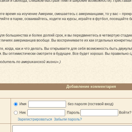
вязи и свобода; слишком быстрый темп и широкие возможности). Приставайт
те время на изучение Америки, смешаетесь с американцами, то у вас – прекр
уляйте в парке, осваивайтесь, ходите на курсы, играйте в футбол, посещайте
для большинства и более долгий срок, и вы передвинетесь в четвертую стадию
отличиях американцев вообще. Вы воспринимаете их как отдельных конкретны
е, когда, как и что делать. Вы открываете для себя возможность быть двукуль
. Вы оптимистически смотрите в будущее. Все будет хорошо. Вы правильно с
одитель по американской жизни».)
Добавление комментария
Имя
без пароля (гостевой вход)
Ник
Пароль
Войти
Зарегистрироваться
Забыли пароль?