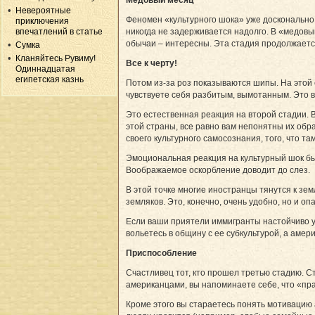
Невероятные
Феномен «культурного шока» уже досконально 
приключения
впечатлений в статье
никогда не задерживается надолго. В «медовы
обычаи – интересны. Эта стадия продолжается
Сумка
Кланяйтесь Рувиму!
Все к черту!
Одиннадцатая
египетская казнь
Потом из-за роз показываются шипы. На этой
чувствуете себя разбитым, вымотанным. Это ва
Это естественная реакция на второй стадии. В
этой страны, все равно вам непонятны их обр
своего культурного самосознания, того, что т
Эмоциональная реакция на культурный шок быв
Воображаемое оскорбление доводит до слез.
В этой точке многие иностранцы тянутся к зе
земляков. Это, конечно, очень удобно, но и оп
Если ваши приятели иммигранты настойчиво ус
вольетесь в общину с ее субкультурой, а аме
Приспособление
Счастливец тот, кто прошел третью стадию. Ст
американцами, вы напоминаете себе, что «пр
Кроме этого вы стараетесь понять мотивацию ам