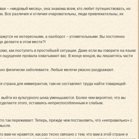
вая – «медовый месяц», она знакома всем, кто любит путешествовать, но
а. Все различия и отличия очаровательны, люди привлекательны, их
кажутся не интересными, а наоборот – утомительными. Вы постоянно
ще делаете в этом месте?!
омо, как поступить в простейшей ситуации. Даже если вы говорите на языке
 и ощущение провала охватывают вас. В конце концов, вы лишаетесь части
ально физически заболеваете. Любые мелочи ужасно раздражают.
я страна для иммигрантов, там не составляет труда найти товарищей-
ыйти­ из культурного шока уменьшаются. Более чем вероятно, что вы
е сделаете этого, оставаясь неприспособленным и слабым.
то так переживает. Теперь, прежде чем постановить, что «неправильно» с
мысле.
о вам не нравится, как раз тесно связано с тем, что вам в этой стране и