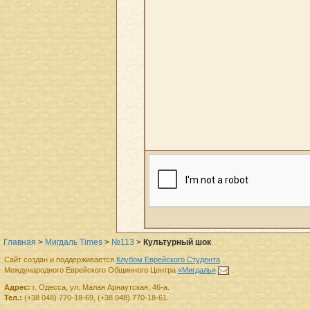
Главная
>
Мигдаль Times
>
№113
>
Культурный шок
Сайт создан и поддерживается
Клубом Еврейского Студента
Международного Еврейского Общинного Центра
«Мигдаль»
.
Адрес:
г.
Одесса
,
ул. Малая Арнаутская, 46-а.
Тел.:
(+38 048) 770-18-69
,
(+38 048) 770-18-61
.