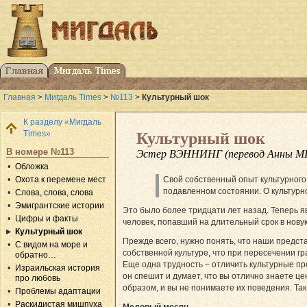
Главная
>
Мигдаль Times
>
№113
>
Культурный шок
К разделу «Мигдаль
Times»
Культурный шок
В номере №113
Эстер ВЭННИНГ (перевод Анны 
Обложка
Охота к перемене мест
Свой собственный опыт культурного
подавленном состоянии. О культурно
Слова, слова, слова
Эмигрантские истории
Это было более тридцати лет назад. Теперь я
Цифры и факты
человек, попавший на длительный срок в нову
Культурный шок
Прежде всего, нужно понять, что наши предст
С видом на море и
собственной культуре, что при пересечении гр
обратно…
Еще одна трудность – отличить культурные про
Израильская история
он спешит и думает, что вы отлично знаете ц
про любовь
образом, и вы не понимаете их поведения. Так 
Проблемы адаптации
Раскидистая мишпуха
Медовый месяц