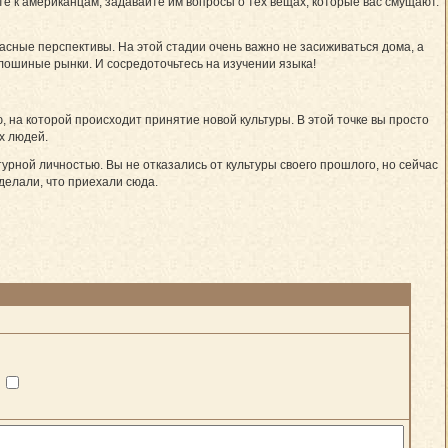
е к американцам, задавайте им вопросы о тех вещах, которые вас смущают.
асные перспективы. На этой стадии очень важно не засиживаться дома, а
 блошиные рынки. И сосредоточьтесь на изучении языка!
, на которой происходит принятие новой культуры. В этой точке вы просто
х людей.
турной личностью. Вы не отказались от культуры своего прошлого, но сейчас
делали, что приехали сюда.
?