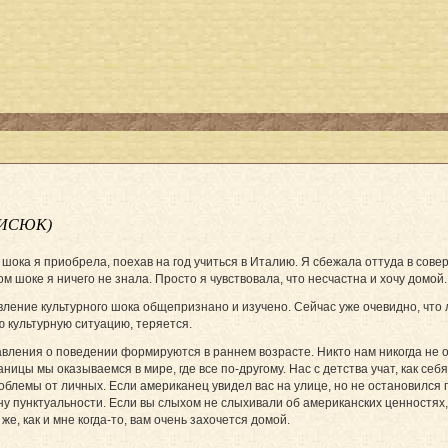
МИСЮК)
 шока я приобрела, поехав на год учиться в Италию. Я сбежала оттуда в сов
м шоке я ничего не знала. Просто я чувствовала, что несчастна и хочу домой.
вление культурного шока общепризнано и изу­чено. Сейчас уже очевидно, чт
ю культурную ситуацию, теряется.
авления о поведении формируются в раннем возрасте. Никто нам никогда не
аницы мы оказываемся в мире, где все по-другому. Нас с детства учат, как с
блемы от личных. Если американец увидел вас на улице, но не остановился по
ену пунктуальности. Если вы слыхом не слыхивали об американских ценностях,
же, как и мне когда-то, вам очень захочется домой.