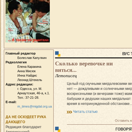
Главный редактор
ВУС
Болеслав Капулкин
Сколько веревочке ни
Редколлегия
Елена Каракина
виться...
Анна Мисюк
Летописец
Инна Найдис
Леонид Штекель
Целый год скучными мигдалевскими ве
Адрес редакции:
нет — дождливыми и солнечными миг
г. Одесса, ул. М.
Арнаутская, 46-а, к.1.
воскресеньями (и вечерами тоже) мам
Тел.: 37-21-28.
бабушки и дедушки наших мигдальчат
E-mail:
время в непринужденной обстановке..
m_times@migdal.org.ua
Читать статью
ДА НЕ ОСКУДЕЕТ РУКА
Оставить 
ДАЮЩЕГО
Редакция благодарит
ГОВОРЯ