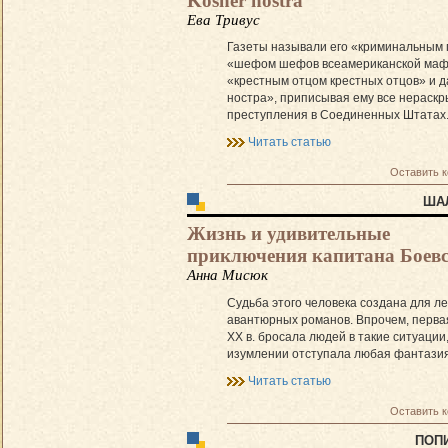
Kosher nostra
Ева Тривус
Газеты называли его «криминальным 
«шефом шефов всеамериканской маф
«крестным отцом крестных отцов» и 
ностра», приписывая ему все нераск
преступления в Соединенных Штатах
Читать статью
Оставить 
ША
Жизнь и удивительные
приключения капитана Боев
Анна Мисюк
Судьба этого человека создана для ле
авантюрных романов. Впрочем, перва
XX в. бросала людей в такие ситуации,
изумлении отступала любая фантазия
Читать статью
Оставить 
ПОП