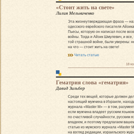
«Стоит жить на свете»
Лилия Мельниченко
Эта жизнеутверждающая фраза — на
одесского еврейского писателя Айзик
Пьесы, которую он написал после воз
войны. Тогда и Айзик Шмулевич, и все,
той страшной войне, были уверены: н
на что — стоит жить на свете!
Читать статью
18 к
Гематрия слова «гематрия»
Давид Зильбер
Среди тех вещей, которые должен де
настоящий мужчина в Израиле, наход
журнала «Master M» — в том, разумеет
если мужчина владеет русским языком
по счастливой случайности, русским 
владеем, и поэтому предлагаем ваше
статью из мужского журнала «Master 
на взгляд редакции, израильского жур