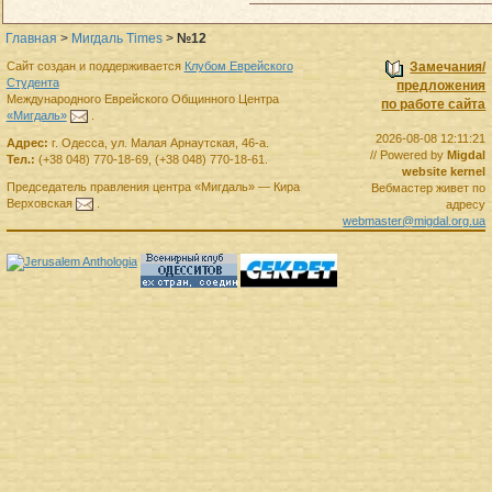
Главная
>
Мигдаль Times
>
№12
Сайт создан и поддерживается
Клубом Еврейского
Замечания/
Студента
предложения
Международного Еврейского Общинного Центра
по работе сайта
«Мигдаль»
.
2026-08-08 12:11:21
Адрес:
г.
Одесса
,
ул. Малая Арнаутская, 46-а.
// Powered by
Migdal
Тел.:
(+38 048) 770-18-69
,
(+38 048) 770-18-61
.
website kernel
Председатель правления
центра
«Мигдаль»
—
Кира
Вебмастер живет по
Верховская
.
адресу
webmaster@migdal.org.ua