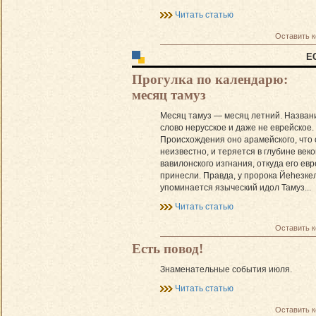
Читать статью
Оставить 
Е
Прогулка по календарю:
месяц тамуз
Месяц тамуз — месяц летний. Назван
слово нерусское и даже не еврейское.
Происхождения оно арамейского, что
неизвестно, и теряется в глубине веко
вавилонского изгнания, откуда его евр
принесли. Правда, у пророка Йеhезке
упоминается языческий идол Тамуз...
Читать статью
Оставить 
Есть повод!
Знаменательные события июля.
Читать статью
Оставить 