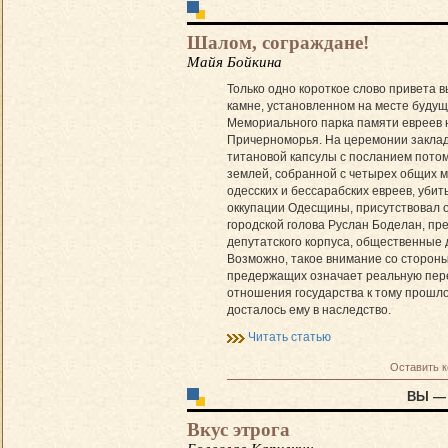
Шалом, сограждане!
Майя Бойкина
Только одно короткое слово привета 
камне, установленном на месте будущ
Мемориального парка памяти евреев 
Причерноморья. На церемонии закла
титановой капсулы с посланием пото
землей, собранной с четырех общих м
одесских и бессарабских евреев, убит
оккупации Одесщины, присутствовал 
городской голова Руслан Боделан, пр
депутатского корпуса, общественные 
Возможно, такое внимание со стороны
предержащих означает реальную пер
отношения государства к тому прошло
досталось ему в наследство.
Читать статью
Оставить 
ВЫ —
Вкус этрога