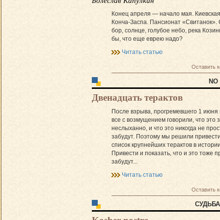
Болеслав Капулкин
Конец апреля — начало мая. Киевская
Конча-Заспа. Пансионат «Свитанок».
бор, солнце, голубое небо, река Козинк
бы, что еще еврею надо?
Читать статью
Оставить 
NO
Двенадцать терактов
После взрыва, прогремевшего 1 июня 
все с возмущением говорили, что это
неслыханно, и что это никогда не прос
забудут. Поэтому мы решили привести
список крупнейших терактов в истори
Привести и показать, что и это тоже п
забудут...
Читать статью
Оставить 
СУДЬБ