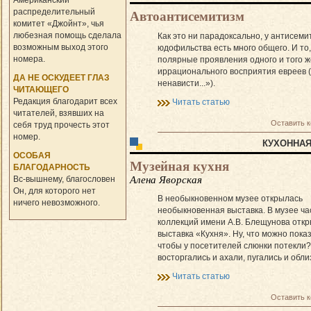
Американский
распределительный
Автоантисемитизм
комитет «Джойнт», чья
любезная помощь сделала
Как это ни парадоксально, у антисеми
возможным выход этого
юдофильства есть много общего. И то,
номера.
полярные проявления одного и того ж
иррационального восприятия евреев 
ДА НЕ ОСКУДЕЕТ ГЛАЗ
ненависти...»).
ЧИТАЮЩЕГО
Редакция благодарит всех
Читать статью
читателей, взявших на
Оставить 
себя труд прочесть этот
номер.
КУХОННАЯ
ОСОБАЯ
Музейная кухня
БЛАГОДАРНОСТЬ
Алена Яворская
Вс-вышнему, благословен
Он, для которого нет
В необыкновенном музее открылась
ничего невозможного.
необыкновенная выставка. В музее ч
коллекций имени А.В. Блещунова отк
выставка «Кухня». Ну, что можно показ
чтобы у посетителей слюнки потекли
восторгались и ахали, пугались и обл
Читать статью
Оставить 