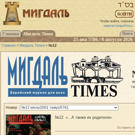
Чтобы войти, сначала
зарегистрируйтесь
.
25 ава 5786 / 8 августа 2026
Главная
>
Мигдаль Times
>
№12
и
т
Номер
№12: «...А также их родители».
Оставить 