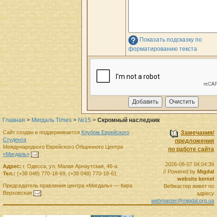
Показать подсказку по
форматированию текста
Главная
>
Мигдаль Times
>
№15
>
Скромный наследник
Сайт создан и поддерживается
Клубом Еврейского
Замечания/
Студента
предложения
Международного Еврейского Общинного Центра
по работе сайта
«Мигдаль»
.
2026-08-07 04:04:39
Адрес:
г.
Одесса
,
ул. Малая Арнаутская, 46-а.
// Powered by
Migdal
Тел.:
(+38 048) 770-18-69
,
(+38 048) 770-18-61
.
website kernel
Председатель правления
центра
«Мигдаль»
—
Кира
Вебмастер живет по
Верховская
.
адресу
webmaster@migdal.org.ua