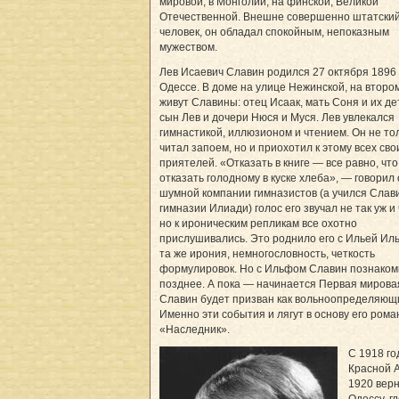
мировой, в Монголии, на финской, Великой
Отечественной. Внешне совершенно штатски
человек, он обладал спокойным, непоказным
мужеством.
Лев Исаевич Славин родился 27 октября 1896 
Одессе. В доме на улице Нежинской, на второ
живут Славины: отец Исаак, мать Соня и их д
сын Лев и дочери Нюся и Муся. Лев увлекался
гимнастикой, иллюзионом и чтением. Он не то
читал запоем, но и приохотил к этому всех сво
приятелей. «Отказать в книге — все равно, что
отказать голодному в куске хлеба», — говорил 
шумной компании гимназистов (а учился Слав
гимназии Илиади) голос его звучал не так уж и 
но к ироническим репликам все охотно
прислушивались. Это роднило его с Ильей И
та же ирония, немногословность, четкость
формулировок. Но с Ильфом Славин познаком
позднее. А пока — начинается Первая мировая
Славин будет призван как вольноопределяющ
Именно эти события и лягут в основу его рома
«Наследник».
С 1918 го
Красной А
1920 верн
Одессу, г