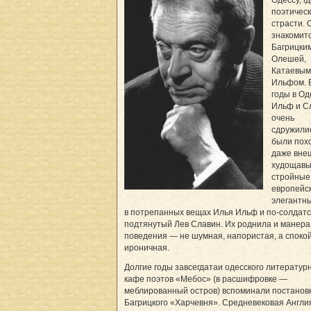
поэтичес
страсти. 
знакомитс
Багрицким
Олешей,
Катаевым
Ильфом. 
годы в Од
Ильф и С
очень
сдружили
были пох
даже вне
худощавы
стройные,
европейс
элегантн
в потрепанных вещах Илья Ильф и по-солдатс
подтянутый Лев Славин. Их роднила и манера
поведения — не шумная, напористая, а споко
ироничная.
Долгие годы завсегдатаи одесского литератур
кафе поэтов «Мебос» (в расшифровке —
меблированный остров) вспоминали постанов
Багрицкого «Харчевня». Средневековая Англи