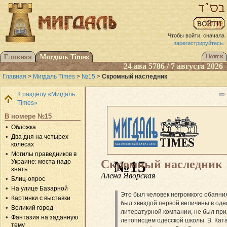
Чтобы войти, сначала
зарегистрируйтесь
.
24 ава 5786 / 7 августа 2026
Главная
>
Мигдаль Times
>
№15
>
Скромный наследник
К разделу «Мигдаль
Times»
В номере №15
Обложка
Два дня на четырех
колесах
Могилы праведников в
Скромный наследник
№15
Украине: места надо
знать
Алена Яворская
Блиц-опрос
На улице Базарной
Это был человек негромкого обаяни
Картинки с выставки
был звездой первой величины в оде
Великий город
литературной компании, не был пр
Фантазия на заданную
летописцем одесской школы. В. Ката
тему