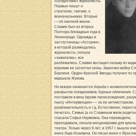
«солдатские» журналисты.
Первые пишут о
стратегии, тактике, о
военачальниках. Вторые
— об окопной жизни.
Славин был из вторых.
Полтора блокадных года в
Ленинграде. Однажды в
зал гостиницы «Астория»,
в которой размещались
журналисты, попала
«зажигалка», все
разбежались. Славин вытащил пальму из кадк
корнями ее затоптал огонь. Закончил войну Сл
Берлине. Орден Красной Звезды получил по п
маршала Жукова.
Но вскоре начинается борьба с космополитиз
раскрытие псевдонимов, бурные обличения. С
поставили в вину (кроме происхождения, разу
пьесу «Интервенция» — за ее антиисторизм,
развлекательность и т.д. Естественно, перест
печатать. Семью (а со Славиным жили родите
спасала Софья Наумовна. Она переводила,
преподавала, писала инсценировки для куколь
театра. Только через 9 лет, в 1957 г. вышла о
книга Льва Исаевича. Он писал книги о Яросла