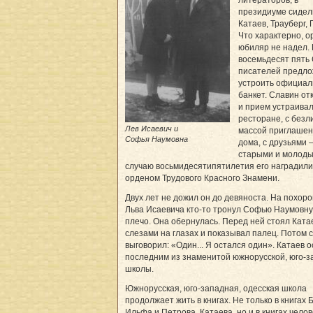
президиуме сидел
Катаев, Трауберг, 
Что характерно, о
юбиляр не надел. 
восемьдесят пять
писателей предл
устроить официа
банкет. Славин от
и прием устраивал
ресторане, с безл
Лев Исаевич и
массой приглашен
Софья Наумовна
дома, с друзьями 
старыми и молоды
случаю восьмидесятипятилетия его наградили
орденом Трудового Красного Знамени.
Двух лет не дожил он до девяноста. На похор
Льва Исаевича кто-то тронул Софью Наумовну
плечо. Она обернулась. Перед ней стоял Ката
слезами на глазах и показывал палец. Потом 
выговорил: «Один... Я остался один». Катаев 
последним из знаменитой южнорусской, юго-
школы.
Южнорусская, юго-западная, одесская школа
продолжает жить в книгах. Не только в книгах 
Ильфа и Петрова, Катаева, но и в книгах челов