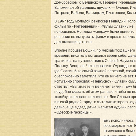
Домбровском, о Белинском, Герцене, Черныше
Вспоминал об ушедших друзьях — Олеше, Ил
Петрове, Бабеле, Багрицком, Платонове, Кольц
В 1967 году молодой режиссер Геннадий Поло
фильм по «Интервенции». Фильм Славину не
понравился. Но, когда «сверху» было принято
решение не выпускать фильм в прокат, он сче
долгом защищать его.
Вполне процветающий, по меркам тогдашнего
времени, писатель оставался верен себе. Ден
тратились на путешествия с Софьей Наумовно
Польшу, Венгрию, Чехословакию. Однажды в го
где Славин был самой важной персоной, хозяй
обеспокоенно заметила, что он ничего не ест.
испуганно спросила: «Невкусно?» Славин см
ответил: «Вы знаете, у меня нет вилки». Ему 
неудобно сказать об этом раньше, чтобы не п
хозяйку в неловкое положение. Лев Славин п
и в свой родной город, о жителях которого когд
давно, еще в двадцатые, написал чудный расс
«Одесские гасконцы».
Ему исполнилось
восемьдесят лет.
отмечался в Доме
литераторов, в