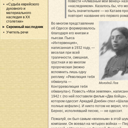
повести «Алмазный мой венец» назо
«Судьба еврейского
«наследником». Казалось бы, что м
духовного и
быть значительнее — но Катаев пр
материального
повторит название его первого рома
наследия в XX
столетии»
Во многом представление
Скромный наследник
об Одессе формировалось
Учитель речи
благодаря его книгам и
пьесам. Пьеса
«Интервенция»,
написанная в 1932 году, —
веселая при всей
трагичности, смешная,
грустная и во многом
пророческая (можно
вспомнить лишь одну
реплику: «Революция тебя
обманула —
Молодой Лев
Контрреволюция тебя
обманула»). Повесть «Мои земляки», написан
1942 г. (по ней поставили фильм «Два бойца», 
котором одессит Аркадий Дзюбин спел «Шала
полные кефали»). И никто потом не верил, чт
Бернес, исполнявший песню, — не одессит.
Пожалуй, он был самым «военным» в этой шу
компании. Он воевал на четырех войнах — Пе