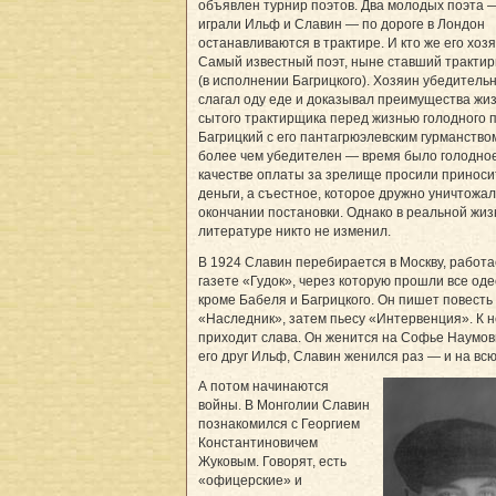
объявлен турнир поэтов. Два молодых поэта 
играли Ильф и Славин — по дороге в Лондон
останавливаются в трактире. И кто же его хоз
Самый известный поэт, ныне ставший тракти
(в исполнении Багрицкого). Хозяин убедитель
слагал оду еде и доказывал преимущества жи
сытого трактирщика перед жизнью голодного п
Багрицкий с его пантагрюэлевским гурманство
более чем убедителен — время было голодное,
качестве оплаты за зрелище просили приноси
деньги, а съестное, которое дружно уничтожал
окончании постановки. Однако в реальной жиз
литературе никто не изменил.
В 1924 Славин перебирается в Москву, работа
газете «Гудок», через которую прошли все оде
кроме Бабеля и Багрицкого. Он пишет повесть
«Наследник», затем пьесу «Интервенция». К 
приходит слава. Он женится на Софье Наумовн
его друг Ильф, Славин женился раз — и на всю
А потом начинаются
войны. В Монголии Славин
познакомился с Георгием
Константиновичем
Жуковым. Говорят, есть
«офицерские» и