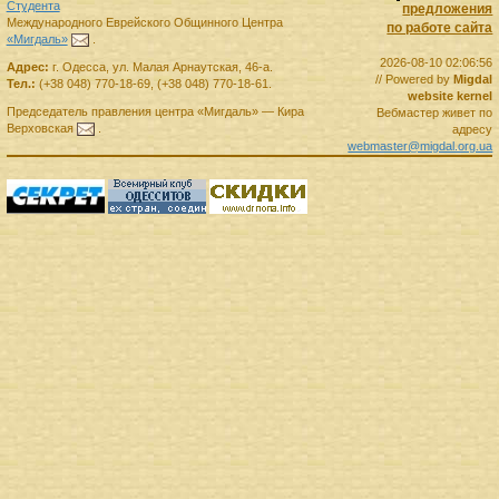
Студента
предложения
Международного Еврейского Общинного Центра
по работе сайта
«Мигдаль»
.
2026-08-10 02:06:56
Адрес:
г.
Одесса
,
ул. Малая Арнаутская, 46-а.
// Powered by
Migdal
Тел.:
(+38 048) 770-18-69
,
(+38 048) 770-18-61
.
website kernel
Председатель правления
центра
«Мигдаль»
—
Кира
Вебмастер живет по
Верховская
.
адресу
webmaster@migdal.org.ua