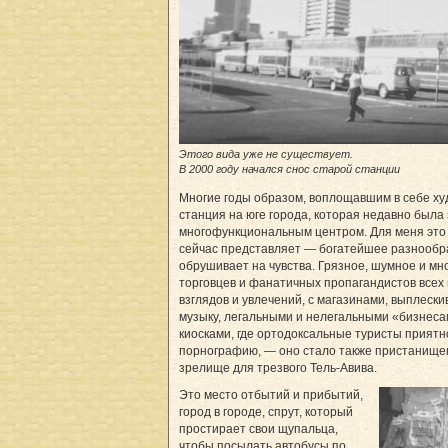
Этого вида уже не существует.
В 2000 году начался снос старой станции
Многие годы образом, воплощавшим в себе ху
станция на юге города, которая недавно был
многофункциональным центром. Для меня это 
сейчас представляет — богатейшее разнообра
обрушивает на чувства. Грязное, шумное и мн
торговцев и фанатичных пропагандистов всех
взглядов и увлечений, с магазинами, выплес
музыку, легальными и нелегальными «бизнеса
киосками, где ортодоксальные туристы приятн
порнографию, — оно стало также пристанище
зрелище для трезвого Тель-Авива.
Это место отбытий и прибытий,
город в городе, спрут, который
простирает свои щупальца,
чтобы посылать автобусы по