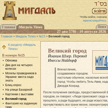
Чтобы войти, сначала
зарегистрируйтесь
.
27 ава 5786 / 10 августа 2026
Главная
>
Мигдаль Times
>
№15
>
Великий город
К разделу «Мигдаль
Times»
Великий город
В номере №15
Йоахим Шлер. Перевод
Инессы Найдорф
Обложка
Два дня на четырех
колесах
Впечатление,
Могилы праведников в
создаваемое городом,
Украине: места надо
настолько обычное, насколько всео
знать
город. Чтобы любить Тель-Авив, над
Блиц-опрос
Джордж Конрад.
На улице Базарной
После получения свободы, предоставленной
Картинки с выставки
городом, он говорил: «Люди приезжают сюда н
Великий город
прошлого, а ради будущего, не ради искусства,
Фантазия на заданную
прочувствовать все грани жизни, сконцентри
тему