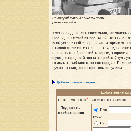
На старой тахане сошлись дети
разных народов
жмут на педали. Мы проследили, как маленько
шестьдесят семей из Восточной Европы, стало
благоустроенной северной части города этот 
в южной части он, совершенно очевидно, еще
голоса жителей и гостей, которые, опираясь н
функцию городской жизни в еврейской культур
взгляды «наиболее спорного города в Палести
лучше поняли, что говорят нам его улицы.
Добавить комментарий
Добавление ко
*
Поля, отмеченные
, заполнять обязательно
Подписать
Имя
сообщение как
вход)
Ник