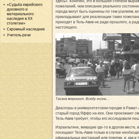
здесь». Конечно, это в большей степени выра
«Судьба еврейского
пожеланий, чем описание реального состояни
духовного и
города могут быть оценены по тем усилиям, к
материального
прикладывают для реализации таких пожелан
наследия в XX
приходят в Тель-Авив не ради прошлого, а рад
столетии»
настоящего.
Скромный наследник
Учитель речи
Тахана мерказит. Всюду жизнь...
Диаспоры в университетском городке в Рамат-А
старый город Яффо на юге. Они проезжают скв
Тель-Авив требует, чтобы его исследовали пеш
Израильтяне, живущие где-то в другом месте, 
посещают Тель-Авив только в случае необход
официальных инстанций или покупки, и, как и 