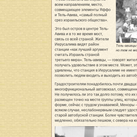
всем направлениям, место,
совмещающее элементы Яффо
и Тель-Авива, «самый полный
срез израильского общества».
Это был остров в центре Тель-
Авива и в то же время мост,
связь со всей страной. Жители
Иерусалима видят район
Тель-авивцы
станции «как лучший аргумент
но тем не ме
считать Израиль страной
третьего мира». Тель-авивцы, — говорят жит
получать удовольствие в этом месте. Может, это
удивлены, что станция в Иерусалиме не имеет 
позволить людям входить и выходить из автоб
Градостроителям понадобилось почти двадцат
многофункциональный автовокзал, совмещенн
Не получилось ли это так долго потому, что и
размещен точно на месте группы улиц, котор
форме, сейчас с трудом узнаваемой, Меноры 
всяком случае, неслабонервным следует удост
старой автобусной станции. Более чувствител
медленно, обязательно пешком, с севера на юг