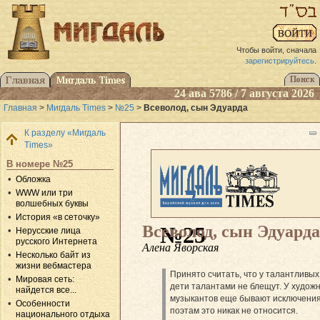
Чтобы войти, сначала
зарегистрируйтесь
.
24 ава 5786 / 7 августа 2026
Главная
>
Мигдаль Times
>
№25
>
Всеволод, сын Эдуарда
К разделу «Мигдаль
Times»
В номере №25
Обложка
WWW или три
волшебных буквы
История «в сеточку»
Всеволод, сын Эдуарда
№25
Нерусские лица
русского Интернета
Алена Яворская
Несколько байт из
жизни вебмастера
Принято считать, что у талантливых
Мировая сеть:
дети талантами не блещут. У художн
найдется все...
музыкантов еще бывают исключения,
Особенности
поэтам это никак не относится.
национального отдыха