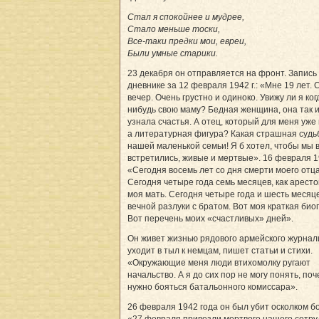
Стал я спокойнее и мудрее,
Стало меньше тоски,
Все-таки предки мои, евреи,
Были умные старики.
23 декабря он отправляется на фронт. Запись 
дневнике за 12 февраля 1942 г.: «Мне 19 лет. 
вечер. Очень грустно и одиноко. Увижу ли я ког
нибудь свою маму? Бедная женщина, она так и
узнала счастья. А отец, который для меня уже 
а литературная фигура? Какая страшная судь
нашей маленькой семьи! Я б хотел, чтобы мы 
встретились, живые и мертвые». 16 февраля 19
«Сегодня восемь лет со дня смерти моего отца
Сегодня четыре года семь месяцев, как арест
моя мать. Сегодня четыре года и шесть месяц
вечной разлуки с братом. Вот моя краткая био
Вот перечень моих «счастливых» дней».
Он живет жизнью рядового армейского журнал
уходит в тыл к немцам, пишет статьи и стихи.
«Окружающие меня люди втихомолку ругают
начальство. А я до сих пор не могу понять, по
нужно бояться батальонного комиссара».
26 февраля 1942 года он был убит осколком бо
«27 февраля привезли мертвого нашего сотр