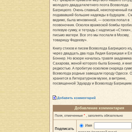
молодого двадцатилетнего поэта Всеволода
Багрицкого. Очень славный, неиспорченный па
подававший большие надежды в будущем... См
видимо, была мгновенной, — осколок попал в
позвоночник. Осколок вражеской бомбы проби
полевую сумку, и тетрадь с надписью «Стихи»,
письмо матери. Все это мы послали в Москву,
товарищу Фадееву».
Книгу стихов и писем Всеволода Багрицкого и
через двадцать два года Лидия Багрицкая и Е
Боннер. Но вскоре началась травля академика
Сахарова, женой которого была Боннер, и кни
редкостью. А пробитую осколком снаряда сумк
Всеволода родные завещали городу Одессе. 
хранится в Литературном музее, в витрине,
посвященной Эдуарду и Всеволоду Багрицким
Добавить комментарий
Добавление комментария
*
Поля, отмеченные
, заполнять обязательно
Имя
Подписать