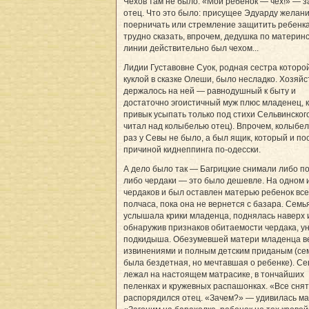
Чехов там не было. «Мой ребенок — чех!» — з
отец. Что это было: присущее Эдуарду желан
поерничать или стремление защитить ребенка
трудно сказать, впрочем, дедушка по материн
линии действительно был чехом...
Лидии Густавовне Суок, родная сестра которо
куклой в сказке Олеши, было несладко. Хозяйс
держалось на ней — равнодушный к быту и
достаточно эгоистичный муж плюс младенец, 
привык усыпать только под стихи Сельвинского
читал над колыбелью отец). Впрочем, колыбел
раз у Севы не было, а был ящик, который и п
причиной киднеппинга по-одесски.
А дело было так — Багрицкие снимали либо п
либо чердаки — это было дешевле. На одном 
чердаков и был оставлен матерью ребенок все
полчаса, пока она не вернется с базара. Семь
услышала крики младенца, поднялась наверх и
обнаружив признаков обитаемости чердака, у
подкидыша. Обезумевшей матери младенца в
извинениями и полным детским приданым (се
была бездетная, но мечтавшая о ребенке). Се
лежал на настоящем матрасике, в тончайших
пеленках и кружевных распашонках. «Все снят
распорядился отец. «Зачем?» — удивилась ма