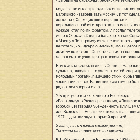
«Загоним на барахолке, ребенок не тех кровей
Когда Севке было три года, Валентин Катаев у
Багрицкого «завоевывать Москву», и тот сдела
легкостью. Он, ходивший в перешитой и
перелицованной из старого пальто или шинел
одежде, стал почти франтом. И послал телег
жене в Одессу: «Загоняй барахло, хапай Севку,
в Москву!» Телеграмму из-за непонятности пр
не хотели, но Эдуард объяснил, что в Одессе 
другому не говорят. Он встречал их на перроне
жена и сын не узнали отца в новом настоящем
Началась московская жизнь Севки — маленько
хулигана, наводившего ужас на гостей, спорящ
молодыми поэтами, пишущего стихи, обрызги
чернилами врагов. Багрицкий, сам тяжело бол
радовался энергии сына.
У Багрицкого в стихах много о Всеволоде:
«Всеволоду», «Разговор с сыном», «Папирос
коробок». И твердая убежденность в лучшем 
для Всеволода. Но строки стихов отца, напис
1927 г., для нас звучат горькой иронией:
Я знаю, ты с чистою кровью рожден,
Ты встал на пороге веселых времен!
В 1934 г. умер Эдуард Багрицкий. В 1936 г. ар