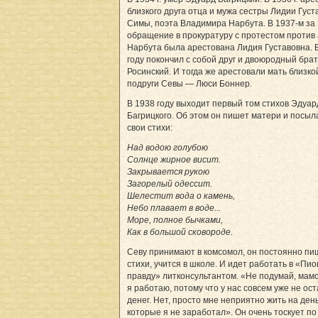
близкого друга отца и мужа сестры Лидии Густ
Симы, поэта Владимира Нарбута. В 1937-м за
обращение в прокуратуру с протестом против
Нарбута была арестована Лидия Густавовна. 
году покончил с собой друг и двоюродный брат
Росинский. И тогда же арестовали мать близко
подруги Севы — Люси Боннер.
В 1938 году выходит первый том стихов Эдуар
Багрицкого. Об этом он пишет матери и посыл
свои стихи:
Над водою голубою
Солнце жирное висит.
Закрывается рукою
Загорелый одессит.
Шелестит вода о камень,
Небо плавает в воде...
Море, полное бычками,
Как в большой сковороде.
Севу принимают в комсомол, он постоянно пи
стихи, учится в школе. И идет работать в «Пи
правду» литконсультантом. «Не подумай, мамо
я работаю, потому что у нас совсем уже не ос
денег. Нет, просто мне неприятно жить на день
которые я не заработал». Он очень тоскует по