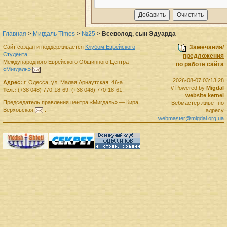
Главная
>
Мигдаль Times
>
№25
>
Всеволод, сын Эдуарда
Сайт создан и поддерживается
Клубом Еврейского
Замечания/
Студента
предложения
Международного Еврейского Общинного Центра
по работе сайта
«Мигдаль»
.
2026-08-07 03:13:28
Адрес:
г.
Одесса
,
ул. Малая Арнаутская, 46-а.
// Powered by
Migdal
Тел.:
(+38 048) 770-18-69
,
(+38 048) 770-18-61
.
website kernel
Председатель правления
центра
«Мигдаль»
—
Кира
Вебмастер живет по
Верховская
.
адресу
webmaster@migdal.org.ua