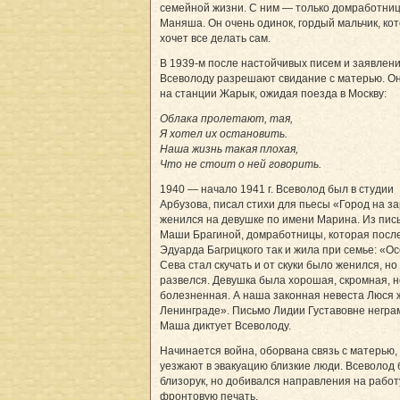
семейной жизни. С ним — только домработни
Маняша. Он очень одинок, гордый мальчик, ко
хочет все делать сам.
В 1939-м после настойчивых писем и заявлен
Всеволоду разрешают свидание с матерью. О
на станции Жарык, ожидая поезда в Москву:
Облака пролетают, тая,
Я хотел их остановить.
Наша жизнь такая плохая,
Что не стоит о ней говорить.
1940 — начало 1941 г. Всеволод был в студии
Арбузова, писал стихи для пьесы «Город на за
женился на девушке по имени Марина. Из пис
Маши Брагиной, домработницы, которая посл
Эдуарда Багрицкого так и жила при семье: «О
Сева стал скучать и от скуки было женился, но
развелся. Девушка была хорошая, скромная, н
болезненная. А наша законная невеста Люся 
Ленинграде». Письмо Лидии Густавовне негра
Маша диктует Всеволоду.
Начинается война, оборвана связь с матерью,
уезжают в эвакуацию близкие люди. Всеволод
близорук, но добивался направления на работ
фронтовую печать.