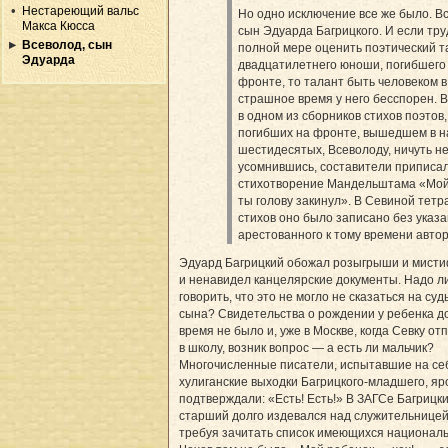
Нестареющий вальс
Но одно исключение все же было. В
Макса Кюсса
сын Эдуарда Багрицкого. И если тру
Всеволод, сын
полной мере оценить поэтический т
Эдуарда
двадцатилетнего юноши, погибшего
фронте, то талант быть человеком в
страшное время у него бесспорен. 
в одном из сборников стихов поэтов,
погибших на фронте, вышедшем в н
шестидесятых, Всеволоду, ничуть н
усомнившись, составители приписа
стихотворение Мандельштама «Мой
ты голову закинул». В Севиной тетр
стихов оно было записано без указ
арестованного к тому времени автора
Эдуард Багрицкий обожал розыгрыши и мист
и ненавидел канцелярские документы. Надо л
говорить, что это не могло не сказаться на суд
сына? Свидетельства о рождении у ребенка д
время не было и, уже в Москве, когда Севку о
в школу, возник вопрос — а есть ли мальчик?
Многочисленные писатели, испытавшие на се
хулиганские выходки Багрицкого-младшего, яр
подтверждали: «Есть! Есть!» В ЗАГСе Багрицки
старший долго издевался над служительницей 
требуя зачитать список имеющихся националь