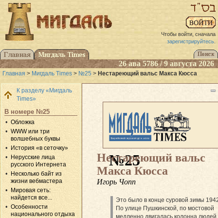
Чтобы войти, сначала
зарегистрируйтесь
.
26 ава 5786 / 9 августа 2026
Главная
>
Мигдаль Times
>
№25
>
Нестареющий вальс Макса Кюсса
К разделу «Мигдаль
Times»
В номере №25
Обложка
WWW или три
волшебных буквы
История «в сеточку»
Нестареющий вальс
№25
Нерусские лица
русского Интернета
Макса Кюсса
Несколько байт из
Игорь Чопп
жизни вебмастера
Мировая сеть:
найдется все...
Это было в конце суровой зимы 1942
Особенности
По улице Пушкинской, по мостовой
национального отдыха
медленно двигалась колонна людей