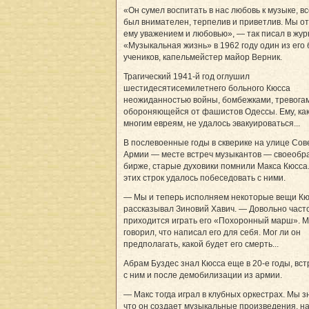
«Он сумел воспитать в нас любовь к музыке, вс
был внимателен, терпелив и приветлив. Мы о
ему уважением и любовью», — так писал в жу
«Музыкальная жизнь» в 1962 году один из его
учеников, капельмейстер майор Верник.
Трагический 1941-й год оглушил
шестидесятисемилетнего больного Кюсса
неожиданностью войны, бомбежками, тревога
обороняющейся от фашистов Одессы. Ему, как
многим евреям, не удалось эвакуироваться...
В послевоенные годы в скверике на улице Сов
Армии — месте встреч музыкантов — своеобр
бирже, старые духовики помнили Макса Кюсса
этих строк удалось побеседовать с ними.
— Мы и теперь исполняем некоторые вещи Кю
рассказывал Зиновий Хавич. — Довольно част
приходится играть его «Похоронный марш». М
говорил, что написал его для себя. Мог ли он
предполагать, какой будет его смерть...
Абрам Буздес знал Кюсса еще в 20-е годы, вс
с ним и после демобилизации из армии.
— Макс тогда играл в клубных оркестрах. Мы з
что он создает музыкальные произведения, н