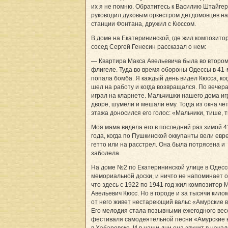
их я не помню. Обратитесь к Василию Штайгер
руководил духовым оркестром детдомовцев на
станции Фонтана, дружил с Кюссом.
В доме на Екатерининской, где жил композитор
сосед Сергей Генесин рассказал о нем:
— Квартира Макса Авельевича была во второ
флигеле. Туда во время обороны Одессы в 41-
попала бомба. Я каждый день видел Кюсса, ког
шел на работу и когда возвращался. По вечер
играл на кларнете. Мальчишки нашего дома иг
дворе, шумели и мешали ему. Тогда из окна че
этажа доносился его голос: «Мальчики, тише, 
Моя мама видела его в последний раз зимой 4
года, когда по Пушкинской оккупанты вели евр
гетто или на расстрел. Она была потрясена и
заболела.
На доме №2 по Екатерининской улице в Одесс
мемориальной доски, и ничто не напоминает о
что здесь с 1922 по 1941 год жил композитор 
Авельевич Кюсс. Но в городе и за тысячи кило
от него живет нестареющий вальс «Амурские 
Его мелодия стала позывными ежегодного вес
фестиваля самодеятельной песни «Амурские
в Хабаровске. И в наши дни она звучит в начал