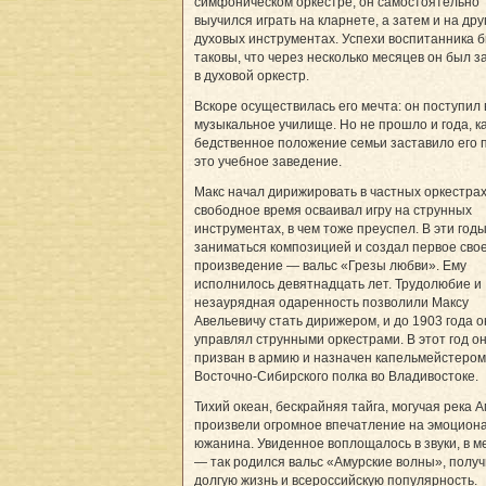
симфоническом оркестре, он самостоятельно
выучился играть на кларнете, а затем и на дру
духовых инструментах. Успехи воспитанника 
таковы, что через несколько месяцев он был з
в духовой оркестр.
Вскоре осуществилась его мечта: он поступил 
музыкальное училище. Но не прошло и года, к
бедственное положение семьи заставило его 
это учебное заведение.
Макс начал дирижировать в частных оркестрах
свободное время осваивал игру на струнных
инструментах, в чем тоже преуспел. В эти годы
заниматься композицией и создал первое сво
произведение — вальс «Грезы любви». Ему
исполнилось девятнадцать лет. Трудолюбие и
незаурядная одаренность позволили Максу
Авельевичу стать дирижером, и до 1903 года о
управлял струнными оркестрами. В этот год о
призван в армию и назначен капельмейстером 
Восточно-Сибирского полка во Владивостоке.
Тихий океан, бескрайняя тайга, могучая река 
произвели огромное впечатление на эмоцион
южанина. Увиденное воплощалось в звуки, в 
— так родился вальс «Амурские волны», полу
долгую жизнь и всероссийскую популярность.