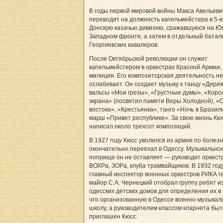
В годы первой мировой войны Макса Авельеви
переводят на должность капельмейстера в 5-
Донскую казачью дивизию, сражавшуюся на Юг
Западном фронте, а затем в отдельный батал
Георгиевских кавалеров.
После Октябрьской революции он служит
капельмейстером в оркестрах Красной Армии,
милиции. Его композиторская деятельность не
ослабевает. Он создает музыку к танцу «Дири
вальсы «Мои грезы», «Грустные думы», «Коро
экрана» (посвятил памяти Веры Холодной), «
востока», «Крестьянка», танго «Ночь в Бразил
марш «Привет республике». За свою жизнь Кю
написал около трехсот композиций.
В 1927 году Кюсс уволился из армии по болезн
окончательно переехал в Одессу. Музыкально
поприще он не оставляет — руководит оркест
ВОХРа, ЗОРа, клуба трамвайщиков. В 1932 год
главный инспектор военных оркестров РИКА г
майор С.А. Чернецкий отобрал группу ребят и
одесских детских домов для определения их в
что организованную в Одессе военно-музыкал
школу, а руководителем классом кларнета был
приглашен Кюсс.