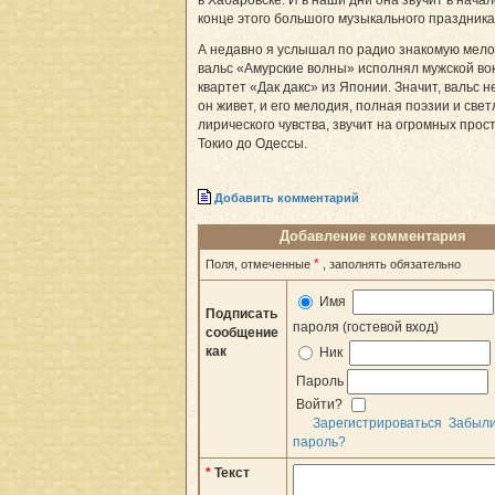
конце этого большого музыкального праздника
А недавно я услышал по радио знакомую мел
вальс «Амурские волны» исполнял мужской в
квартет «Дак дакс» из Японии. Значит, вальс н
он живет, и его мелодия, полная поэзии и свет
лирического чувства, звучит на огромных прос
Токио до Одессы.
Добавить комментарий
Добавление комментария
*
Поля, отмеченные
, заполнять обязательно
Имя
Подписать
пароля (гостевой вход)
сообщение
как
Ник
Пароль
Войти?
Зарегистрироваться
Забыл
пароль?
*
Текст