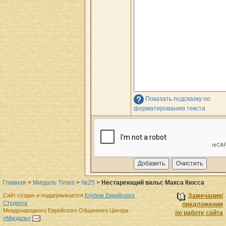
Показать подсказку по
форматированию текста
Главная
>
Мигдаль Times
>
№25
>
Нестареющий вальс Макса Кюсса
Сайт создан и поддерживается
Клубом Еврейского
Замечания/
Студента
предложения
Международного Еврейского Общинного Центра
по работе сайта
«Мигдаль»
.