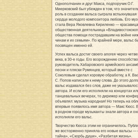
Однополчанин и друг Макса, подпоручик О.Г.
Миерковский был убежден в том, что значител
роль в создании вальса сыграла вспыхнувшая 
сердце молодого композитора любовь. Его му
стала Вера Яковлевна Кириленко — красавица
общественная деятельница «Владивостокског
общества помощи пострадавшим на войне ни
чинам и их семьям». По крайней мере, вальс б
посвящен именно ей.
Успех вальса достиг своего апогея через четв
века, в 30-е годы. Его возрождению способств
руководитель Хабаровского армейского ансам
песни и пляски Румянцев, который вместе с
Соколовым сделал хоровую обработку, а К. Ва
С. Попов написали к нему слова. До этого долг
вальс издавался без слов, даже не указывалос
автора. И если его исполняли на концертах ил
танцевальных вечерах, то дирижер или конфе
объявлял: музыка народная! Но теперь на обл
впервые появилось имя автора — Макс Кюсс. 
в родном городе музыканты знали автора и ох
исполняли его вальс.
Творчество Кюсса этим не ограничилось. Публи
же восторженно приняла его новые вальсы —
тайна», «Скорбь души», «Разбитая жизнь».