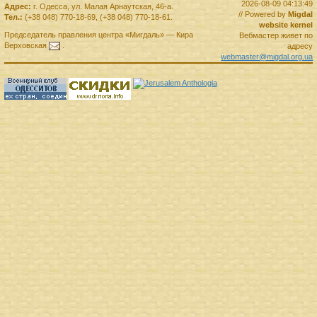
2026-08-09 04:13:49
Адрес:
г.
Одесса
,
ул. Малая Арнаутская, 46-а.
// Powered by
Migdal
Тел.:
(+38 048) 770-18-69
,
(+38 048) 770-18-61
.
website kernel
Председатель правления
центра
«Мигдаль»
—
Кира
Вебмастер живет по
Верховская
.
адресу
webmaster@migdal.org.ua