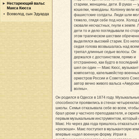
Нестареющий вальс
старики, женщины, дети. В руках — 
Макса Кюсса
кошелки, чемоданы. Колонну вели к
Всеволод, сын Эдуарда
фашистские солдаты. Люди шли мол
тяжело, глядя себе под ноги. Холод 
сковали несчастных, гнули к земле.
дети то и дело поглядывали по стор
этом трагическом шествии обречен
выделялся высокий старик. Его неп
седая голова возвышалась над всем
трепал длинные седые волосы. Он
держался с достоинством, прямо и
отстраненно, как будто в последний
шел он один — Макс Кюсс, музыкант
композитор, капельмейстер военны
оркестров России и Советского Союз
автор вечно живого вальса «Амурск
волны».
Он родился в Одессе в 1874 году. Музыкальны
способности проявились в стенах четырехкла
школы. Семья отказывала себе во всем, чтобы
брал уроки у частного преподавателя, и скрип
первым музыкальным инструментом, который 
Макс. Но через два года пришлось отказаться 
«роскоши». Макс поступил в музыкантскую ком
впервые надел военную форму. Играя в