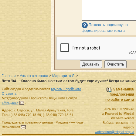
Показать подсказку по
форматированию текста
Главная
>
Уголок ветерана
>
Маргарита Л.
>
Лето '04 ... Классно было, но этим летом будет еще лучше! Когда на кани
Сайт создан и поддерживается
Клубом Еврейского
Замечания/
Студента
предложения
Международного Еврейского Общинного Центра
по работе сайта
«Мигдаль»
.
2026-08-10 09:06:48
Адрес:
г.
Одесса
,
ул. Малая Арнаутская, 46-а.
// Powered by
Migdal
Тел.:
(+38 048) 770-18-69
,
(+38 048) 770-18-61
.
website kernel
Председатель правления
центра
«Мигдаль»
—
Кира
Вебмастер живет по
Верховская
.
адресу
webmaster@migdal.org.ua