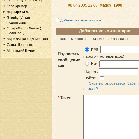
Эстер (Шура) Клемпер
08.04.2005 22:08
Maggy_1990
Кела Кремер
Маргарита Л.
Элияhу (Илья)
Добавить комментарий
Подольский
Ошер-Фишл (Феликс)
Добавление комментария
Подошва :)
*
Поля, отмеченные
, заполнять обязательно
Мири Финклер (Вайсблех)
Саша Шеваленко
Имя
Маленький Шурик
Подписать
пароля (гостевой вход)
сообщение
Ник
как
Пароль
Войти?
Зарегистрироваться
Забыл
пароль?
Текст
*