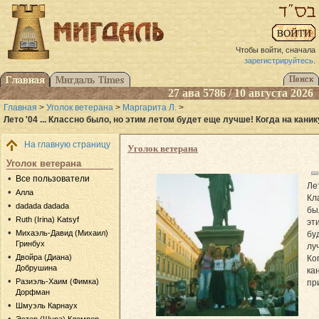
Чтобы войти, сначала
зарегистрируйтесь
.
27 ава 5786 / 10 августа 2026
Главная
>
Уголок ветерана
>
Маргарита Л.
>
Лето '04 ... Классно было, но этим летом будет еще лучше! Когда на кани
На главную страницу
Уголок ветерана
Уголок ветерана
Все пользователи
Лет
Алла
Кл
dadada dadada
бы
Ruth (Irina) Katsyf
эт
Михаэль-Давид (Михаил)
бу
Гринбух
лу
Двойра (Диана)
Ко
Добрушина
ка
Разиэль-Хаим (Фимка)
пр
Дорфман
Шмуэль Карнаух