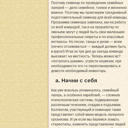
Поэтому семинар по проведению семейных
лагерей — дело семейное, тонкое и жизненно
важное. Поэтому мы практикуем трехдневный
подготовительный семинар для всей команды.
Программа семинара завязана, как на работу
со всей командой, так и на проработку по
звеньям: могут у людей быть свои маленькие
профессиональные секреты и по-классовые
интересы. Но песни, танцы и уроки — всем
(нечего отсиживаться — каждый должен быть
в курсе!) Итак за три дня до заезда команда
выезжает на местность. Теперь можно вс?
«потрогать руками», утрясти неувязки, при
необходимости что-то перепланировать и
довезти необходимый инвентарь.
а. Начни с себя
Как уже вскользь упоминалось, семейный
лагерь, а особенно еврейский, — сложная
психологическая система, подверженная
различным течениям, спадам и подъемам.
Коллектив, участвующий в семинаре также
представляет собой мини-модель лагерного
организма. И уж если мы беремся ломать
стереотипы, изменять представление людей