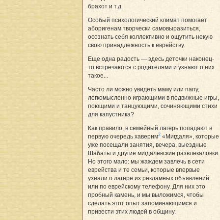
брахот и т.д.
Особый психологический климат помогает
аборигенам творчески самовыразиться,
осознать себя коллективно и ощутить некую
свою принадлежность к еврейству.
Еще одна радость — здесь деточки наконец-
то встречаются с родителями и узнают о них
такое...
Часто ли можно увидеть маму или папу,
легкомысленно играющими в подвижные игры,
поющими и танцующими, сочиняющими стихи
для капустника?
Как правило, в семейный лагерь попадают в
2
первую очередь хаверим
«Мигдаля», которые
уже посещали занятия, вечера, выездные
Шабаты и другие мигдалевские развлекаловки.
Но этого мало: мы жаждем завлечь в сети
еврейства и те семьи, которые впервые
узнали о лагере из рекламных объявлений
или по еврейскому телефону. Для них это
пробный камень, и мы выложимся, чтобы
сделать этот опыт запоминающимся и
привести этих людей в общину.