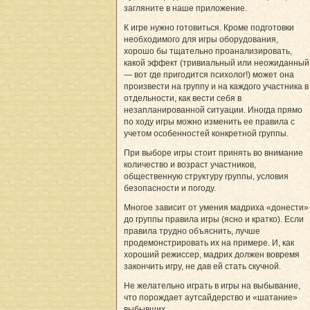
загляните в наше приложение.
К игре нужно готовиться. Кроме подготовки
необходимого для игры оборудования,
хорошо бы тщательно проанализировать,
какой эффект (тривиальный или неожиданный
— вот где пригодится психолог!) может она
произвести на группу и на каждого участника в
отдельности, как вести себя в
незапланированной ситуации. Иногда прямо
по ходу игры можно изменить ее правила с
учетом особенностей конкретной группы.
При выборе игры стоит принять во внимание
количество и возраст участников,
общественную структуру группы, условия
безопасности и погоду.
Многое зависит от умения мадриха «донести»
до группы правила игры (ясно и кратко). Если
правила трудно объяснить, лучше
продемонстрировать их на примере. И, как
хороший режиссер, мадрих должен вовремя
закончить игру, не дав ей стать скучной.
Не желательно играть в игры на выбывание,
что порождает аутсайдерство и «шатание»
выбывших.