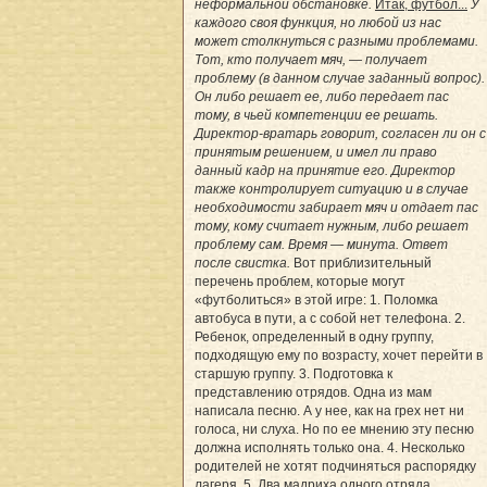
неформальной обстановке.
Итак, футбол...
У
каждого своя функция, но любой из нас
может столкнуться с разными проблемами.
Тот, кто получает мяч, — получает
проблему (в данном случае заданный вопрос).
Он либо решает ее, либо передает пас
тому, в чьей компетенции ее решать.
Директор-вратарь говорит, согласен ли он с
принятым решением, и имел ли право
данный кадр на принятие его. Директор
также контролирует ситуацию и в случае
необходимости забирает мяч и отдает пас
тому, кому считает нужным, либо решает
проблему сам.
Время — минута. Ответ
после свистка.
Вот приблизительный
перечень проблем, которые могут
«футболиться» в этой игре: 1. Поломка
автобуса в пути, а с собой нет телефона. 2.
Ребенок, определенный в одну группу,
подходящую ему по возрасту, хочет перейти в
старшую группу. 3. Подготовка к
представлению отрядов. Одна из мам
написала песню. А у нее, как на грех нет ни
голоса, ни слуха. Но по ее мнению эту песню
должна исполнять только она. 4. Несколько
родителей не хотят подчиняться распорядку
лагеря. 5. Два мадриха одного отряда