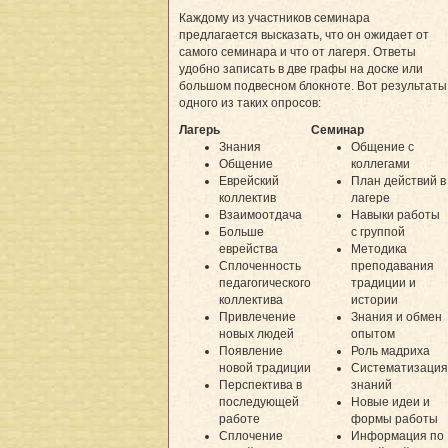
Каждому из участников семинара
предлагается высказать, что он ожидает от
самого семинара и что от лагеря. Ответы
удобно записать в две графы на доске или
большом подвесном блокноте. Вот результаты
одного из таких опросов:
Лагерь
Семинар
Знания
Общение с
Общение
коллегами
Еврейский
План действий в
коллектив
лагере
Взаимоотдача
Навыки работы
Больше
с группой
еврейства
Методика
Сплоченность
преподавания
педагогического
традиции и
коллектива
истории
Привлечение
Знания и обмен
новых людей
опытом
Появление
Роль мадриха
новой традиции
Систематизация
Перспектива в
знаний
последующей
Новые идеи и
работе
формы работы
Сплочение
Информация по