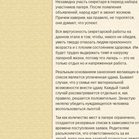
Незавидна участь секретаря в период набора
участников лагеря. После появления
объявлений, народ идет и звонит косяком.
Причем хаверим, как правило, не торопятся,
они думают, что успеют.
Вся виртуозность секретарской работы на
данном этапе в том, чтобы, никого не обидев,
уметь твердо отказать людям преклонного
возраста и с плохим состоянием здоровья. Им
будет трудно выдержать темп и нагрузку
лагерной жизни, потому что лагерь — это не
только отдых но и напряженная работа.
Реальным основанием занесения желающих в
список является уплаченная цдака. Бывают
случаи, что у семьи нет материальной
возможности внести цдаку. Каждый такой
случай рассматривается отдельно и, как
правило, решается положительно. Зачастую
нелегко убедить нуждающегося человека
воспользоваться льготой.
Так как количество мест в лагере ограничено,
создаются резервные списки в зависимости от
времени поступления заявок. Родителям
разъясняется, что ответственность за их
детей, когда они вне занятий полностью лежит