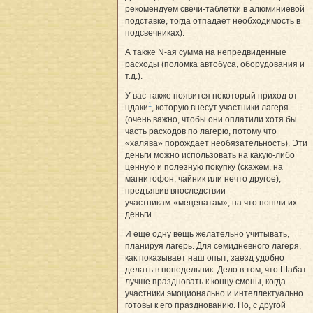
рекомендуем свечи-таблетки в алюминиевой
подставке, тогда отпадает необходимость в
подсвечниках).
А также N-ая сумма на непредвиденные
расходы (поломка автобуса, оборудования и
т.д.).
У вас также появится некоторый приход от
1
цдаки
, которую внесут участники лагеря
(очень важно, чтобы они оплатили хотя бы
часть расходов по лагерю, потому что
«халява» порождает необязательность). Эти
деньги можно использовать на какую-либо
ценную и полезную покупку (скажем, на
магнитофон, чайник или нечто другое),
предъявив впоследствии
участникам-«меценатам», на что пошли их
деньги.
И еще одну вещь желательно учитывать,
планируя лагерь. Для семидневного лагеря,
как показывает наш опыт, заезд удобно
делать в понедельник. Дело в том, что Шабат
лучше праздновать к концу смены, когда
участники эмоционально и интеллектуально
готовы к его празднованию. Но, с другой