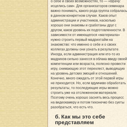
о себе и своих возможностях, то — «Врачу:
исцелись сам». Для организаторов семинара
важно понимать, какого рода группа собралась
в данном конкретном случае. Каков опыт
администрации и участников, насколько
хорошо они знакомы и сработаны друг с
другом, каков уровень их подготовленности. В
зависимости от имеющегося «материала»
нужно строить первый мадрихтайм на
знакомство: что именно о себе и о своих
коллегах должны они узнать в результате.
Иногда, если администрация или кто-то из
мадрихов сильно занесся в облака ввиду своей
компетенции или возраста, полезно провести
игру, снимающую этот перехлест, выводящую
на уровень детских эмоций и отношений.
Конечно, много ожидать от этой первой игры
не приходится. Но, если вдумчиво обработать
результаты, то последующие игры можно
строить уже на отслеженном материале.
Поэтому очень хорошо заснять весь процесс
на видеокамеру и потом тихонечко без суеты
разобраться, что есть что.
б. Как мы это себе
представляем