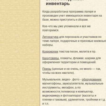
инвентарь
Когда разработана программа лагеря и
произведен учет имеющегося инвентаря на
базе, можно приступить к сборам.
Кое-что мы уже упоминали и все же
повторимся.
Литература
для персонала и участников по
теме лагеря, подарочные и призовые книжные
наборы.
Ксерокопии
текстов песен, молитв и пр.
Канцтовары
, плакаты, флажки, шарики для
оформления территории и помещений.
Призы
(ценные и не очень, но много — так,
чтобы на всех хватило).
Музыкальное, видео- ,фото -
оборудование
:
магнитофоны, звукоусилители, музыкальные
инструменты, мегафон, а по
возможности,телевизор и компьютер,
видеокамеру и фотоаппарат (кассеты и
пленки к таковым), удлинители, тройники и т.д.
и т.п.