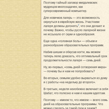
Поэтому тайный заговор мигдалевских
мудрецов многозадачен, как
суперсовременный компьютер.
Для новичков лагерь — это возможность
окунуться в еврейскую жизнь. Участники
3
лагеря должны догонять
, что они делают и
почему. Важно, чтобы русло лагерной жизни
не иссыхало от скуки и однообразия.
Еще одна «головная боль» — объем и
разнообразие образовательных программ.
Набив шишки и обкусав ногти, мы можем
теперь легко доказать, что оптимальный срок
продолжительности лагеря — семь дней.
Ну, во-первых, «семь дней сотворения мира»
— почему бы и нам не попробовать?
Во-вторых, семьям удобно вырваться из дому
и с работы «на недельку до второго».
В-третьих, неделя неизбежно включает в себя
Шабат, что полезно и нам и нашим адептам.
Поэтому — имеем то, что имеем — всего семь
дней на образовательные программы. Что
можно сделать за такой срок и зачем?