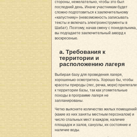
стороны, нежелательно, чтобы это был
последний день. Иначе участникам будет
сложно подготовиться к заключительному
«капустнику» (невозможность записывать
тексты и включать электроинструменты в
Шабат). Поэтому, начав смену с понедельника,
вы подгадаете заключительный аккорд к
воскресенью.
а. Требования к
территории и
расположению лагеря
Выбирая базу для проведения лагеря,
хорошенько осмотритесь. Хорошо бы, чтобы
красоты природы (лес, речка, море) прилегали
к территории базы, так как утомительные
походы в программе лагеря не
запланированы.
Четко выясните количество жилых помещений
(какие из них заняты местным персоналом) и
число спальных мест в каждом, наличие
площадок и залов, санузлы, их состояние и
наличие воды.