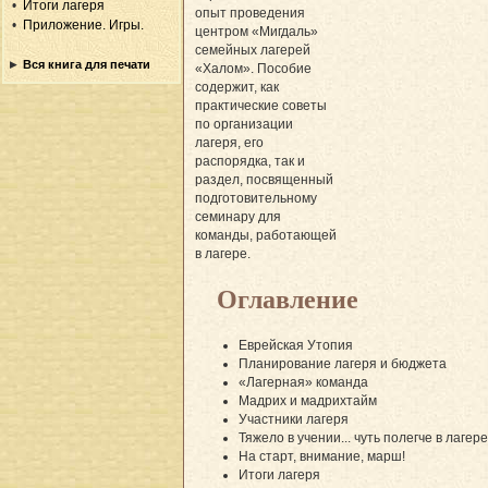
Итоги лагеря
опыт проведения
Приложение. Игры.
центром «Мигдаль»
семейных лагерей
Вся книга для печати
«Халом». Пособие
содержит, как
практические советы
по организации
лагеря, его
распорядка, так и
раздел, посвященный
подготовительному
семинару для
команды, работающей
в лагере.
Оглавление
Еврейская Утопия
Планирование лагеря и бюджета
«Лагерная» команда
Мадрих и мадрихтайм
Участники лагеря
Тяжело в учении... чуть полегче в лагере
На старт, внимание, марш!
Итоги лагеря