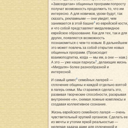
«Завсегдатаи» общинных программ попросту
получат возможность продолжить то, что им
интересно. А для новичков, уроки будут, так
сказать, рекламными — они увидят, чем
4
занимаются в этой башне
из еврейской кости,
и что собой представляет мигдалевидное
еврейское образование. Как для тех, так и для
других, появляется возможность
познакомиться с чем-то новым. В дальнейшем
это может повлечь за собой открытие новых
общинных программ. (Происходит
взаимоподпитка, когда — мы им, а они — нам.)
5
А это — уже наши парнусы
, делающие жизнь
«Мигдаля» более разнообразной и
интересной.
6
И самый цимес
семейных лагерей —
сплочение общины и каждой отдельно взятой
в лагерь семьи. Мы стараемся сделать это,
развивая творческие способности, раскрывая
внутреннее «я», снимая ложные комплексы и
создавая коллективное сознание.
Жизнь еврейского семейного лагеря — очень
чувствительный хрупкий организм. Сделать ее
из мечты и утопии яркой реальностью —
нелегкая задача даже для сплоченной и