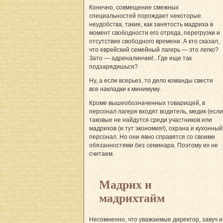
Конечно, совмещение смежных
специальностей порождает некоторые
неудобства, такие, как занятость мадриха в
момент свободности его отряда, перегрузки и
отсутствие свободного времени. А кто сказал,
что еврейский семейный лагерь — это легко?
Зато — адреналинчик!.. Где еще так
подзарядишься?
Ну, а если всерьез, то дело команды свести
все накладки к минимуму.
Кроме вышеобозначенных товарищей, в
персонал лагеря входят водитель, медик (если
таковые не найдутся среди участников или
мадрихов (и тут экономия!), охрана и кухонный
персонал. Но они явно справятся со своими
обязанностями без семинара. Поэтому их не
считаем.
Мадрих и
мадрихтайм
Несомненно, что уважаемые директор, завуч и