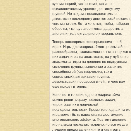
кульминацией, как по теме, так и по
психологическому уровню, достигнутому
группой. Но ведь мы последовательно
движемся к последнему дню, который покажет,
чего мы стоим. Вот и хочется, чтобы, набирая
обороты, к концу лагеря команда достигла
апогея, интеллектуального и морального.
Теперь поговорим о «несерьезном» — об
играх. Игры для мадрихтаймов чрезвычайно
разнообразны, в зависимости от ставящихся в
них задач: игры на знакомство, на углубление
знакомства, игры на деление по подгруппам,
сплочение группы, выявление и развитие
способностей (как творческих, так и
социальных), активизация группы,
демонстрация процессов в ней... и чего вам
еще придет в голову.
Конечно, в течение одного мадрихтайма
можно решить сразу несколько задач,
«проиграв» их в логической
последовательности. Кроме того, одна и та же
игра может быть нацелена на достижение
многопланового эффекта. Поэтому деление
игр на виды несколько условно, но все же для
лучшего представления, что и как играть,