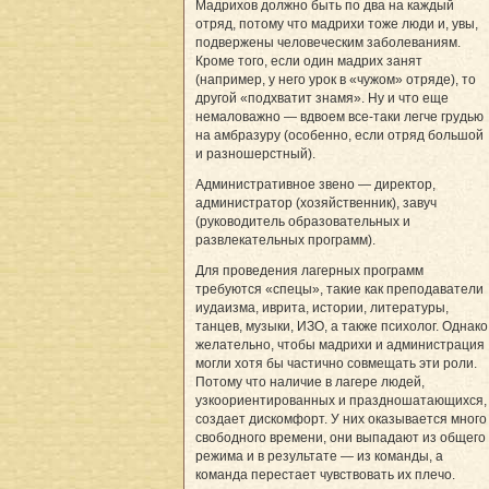
Мадрихов должно быть по два на каждый
отряд, потому что мадрихи тоже люди и, увы,
подвержены человеческим заболеваниям.
Кроме того, если один мадрих занят
(например, у него урок в «чужом» отряде), то
другой «подхватит знамя». Ну и что еще
немаловажно — вдвоем все-таки легче грудью
на амбразуру (особенно, если отряд большой
и разношерстный).
Административное звено — директор,
администратор (хозяйственник), завуч
(руководитель образовательных и
развлекательных программ).
Для проведения лагерных программ
требуются «спецы», такие как преподаватели
иудаизма, иврита, истории, литературы,
танцев, музыки, ИЗО, а также психолог. Однако
желательно, чтобы мадрихи и администрация
могли хотя бы частично совмещать эти роли.
Потому что наличие в лагере людей,
узкоориентированных и праздношатающихся,
создает дискомфорт. У них оказывается много
свободного времени, они выпадают из общего
режима и в результате — из команды, а
команда перестает чувствовать их плечо.