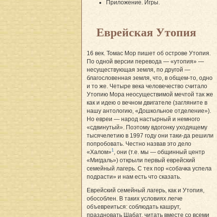
Приложение. Игры.
Еврейская Утопия
16 век. Томас Мор пишет об острове Утопия.
По одной версии перевода — «утопия» —
несуществующая земля, по другой —
благословенная земля, что, в общем-то, одно
и то же. Четыре века человечество считало
Утопию Мора неосуществимой мечтой так же
как и идею о вечном двигателе (загляните в
нашу антологию, «Дошкольное отделение»).
Но евреи — народ настырный и немного
«сдвинутый». Поэтому вдогонку уходящему
тысячелетию в 1997 году они таки-да решили
попробовать. Честно назвав это дело
1
«Халом»
, они (т.е. мы — общинный центр
«Мигдаль») открыли первый еврейский
семейный лагерь. С тех пор «собачка успела
подрасти» и нам есть что сказать.
Еврейский семейный лагерь, как и Утопия,
обособлен. В таких условиях легче
объевреиться: соблюдать кашрут,
праздновать Шабат, читать вместе со всеми