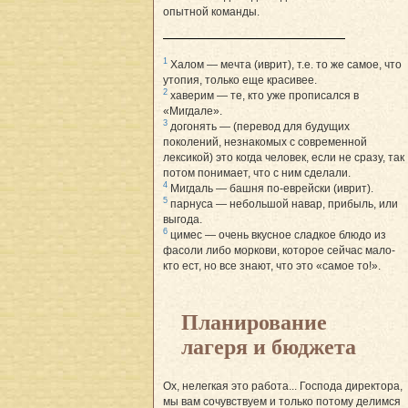
опытной команды.
1
Халом — мечта (иврит), т.е. то же самое, что
утопия, только еще красивее.
2
хаверим — те, кто уже прописался в
«Мигдале».
3
догонять — (перевод для будущих
поколений, незнакомых с современной
лексикой) это когда человек, если не сразу, так
потом понимает, что с ним сделали.
4
Мигдаль — башня по-еврейски (иврит).
5
парнуса — небольшой навар, прибыль, или
выгода.
6
цимес — очень вкусное сладкое блюдо из
фасоли либо моркови, которое сейчас мало-
кто ест, но все знают, что это «самое то!».
Планирование
лагеря и бюджета
Ох, нелегкая это работа... Господа директора,
мы вам сочувствуем и только потому делимся