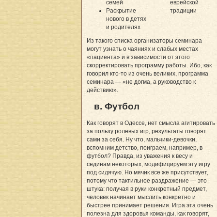
семей
еврейской
Раскрытие
традиции
нового в детях
и родителях
Из такого списка организаторы семинара
могут узнать о чаяниях и слабых местах
«пациента» и в зависимости от этого
скорректировать программу работы. Ибо, как
говорил кто-то из очень великих, программа
семинара — «не догма, а руководство к
действию».
в. Футбол
Как говорят в Одессе, нет смысла агитировать
за пользу ролевых игр, результаты говорят
сами за себя. Ну что, мальчики-девочки,
вспомним детство, поиграем, например, в
футбол? Правда, из уважения к весу и
сединам некоторых, модифицируем эту игру
под сидячую. Но мячик все же присутствует,
потому что тактильное раздражение — это
штука: получая в руки конкретный предмет,
человек начинает мыслить конкретно и
быстрее принимает решения. Игра эта очень
полезна для здоровья команды, как говорят,