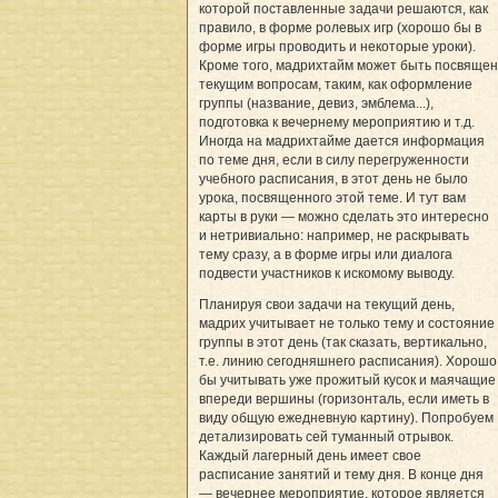
которой поставленные задачи решаются, как
правило, в форме ролевых игр (хорошо бы в
форме игры проводить и некоторые уроки).
Кроме того, мадрихтайм может быть посвящен
текущим вопросам, таким, как оформление
группы (название, девиз, эмблема...),
подготовка к вечернему мероприятию и т.д.
Иногда на мадрихтайме дается информация
по теме дня, если в силу перегруженности
учебного расписания, в этот день не было
урока, посвященного этой теме. И тут вам
карты в руки — можно сделать это интересно
и нетривиально: например, не раскрывать
тему сразу, а в форме игры или диалога
подвести участников к искомому выводу.
Планируя свои задачи на текущий день,
мадрих учитывает не только тему и состояние
группы в этот день (так сказать, вертикально,
т.е. линию сегодняшнего расписания). Хорошо
бы учитывать уже прожитый кусок и маячащие
впереди вершины (горизонталь, если иметь в
виду общую ежедневную картину). Попробуем
детализировать сей туманный отрывок.
Каждый лагерный день имеет свое
расписание занятий и тему дня. В конце дня
— вечернее мероприятие, которое является