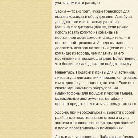
учитываем и эти расходы.
Засим — транспорт. Нужен транспорт для
вывоза команды и оборудования. Автобусы
для доставки и «отставки» участников.
Машина с водителем (лучше, если можно
использовать кого-то из команды) в
постоянной досягаемости, а водитель — в
постоянной трезвости. Иногда выгоднее
доставить лектора на занятия (если он не в
команде) из города, чем платить за его
проживание и праздношатание. Естественно,
что бензинчик для доставки пойдет в смету.
Инвентарь. Подарки и призы для участников,
литература для занятий и призов, канцтовары
и материалы для поделок, аптечка. Если нет
своего музыкального оборудования
(магнитофоны для побудки и уроков танцев,
музыкальные инструменты, мегафон и
прочее) придется платить за аренду такового.
Удобно, при необходимости, вывезти с собой
разборные пластмассовые столы и стулья,
зонтики от солнца, вентиляторы для занятий
в плохо проветриваемых помещениях.
Деньги для угощения на Шабат, свечи (очень