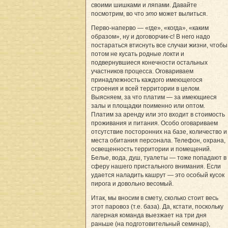
своими шишками и ляпами. Давайте
посмотрим, во что
это
может вылиться.
Перво-наперво — «где», «когда», «каким
образом», ну и договорчик-с! В него надо
постараться втиснуть все случаи жизни, чтобы
потом не кусать родные локти и
подвернувшиеся конечности остальных
участников процесса. Оговариваем
принадлежность каждого имеющегося
строения и всей территории в целом.
Выясняем, за что платим — за имеющиеся
залы и площадки поименно или оптом.
Платим за аренду или это входит в стоимость
проживания и питания. Особо оговариваем
отсутствие посторонних на базе, количество и
места обитания персонала. Телефон, охрана,
освещенность территории и помещений.
Белье, вода, душ, туалеты — тоже попадают в
сферу нашего пристального внимания. Если
удается наладить кашрут — это особый кусок
пирога и довольно весомый.
Итак, мы вносим в смету, сколько стоит весь
этот паровоз (т.е. база). Да, кстати, поскольку
лагерная команда выезжает на три дня
раньше (на подготовительный семинар),