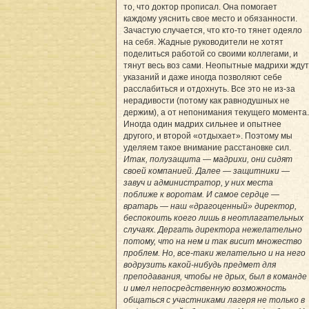
то, что доктор прописал. Она помогает
каждому уяснить свое место и обязанности.
Зачастую случается, что кто-то тянет одеяло
на себя. Жадные руководители не хотят
поделиться работой со своими коллегами, и
тянут весь воз сами. Неопытные мадрихи ждут
указаний и даже иногда позволяют себе
расслабиться и отдохнуть. Все это не из-за
нерадивости (потому как равнодушных не
держим), а от непонимания текущего момента.
Иногда один мадрих сильнее и опытнее
другого, и второй «отдыхает». Поэтому мы
уделяем такое внимание расстановке сил.
Итак, полузащита — мадрихи, они сидят
своей компанией. Далее — защитники —
завуч и администратор, у них места
поближе к воротам. И самое сердце —
вратарь — наш «драгоценный» директор,
беспокоить коего лишь в неотлагательных
случаях. Дергать директора нежелательно
потому, что на нем и так висит множество
проблем. Но, все-таки желательно и на него
водрузить какой-нибудь предмет для
преподавания, чтобы не дрых, был в команде
и имел непосредственную возможность
общаться с участниками лагеря не только в