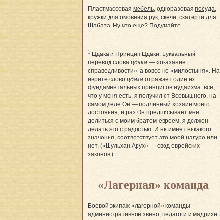
Пластмассовая
мебель
, одноразовая
посуда
,
кружки для омовения рук, свечи, скатерти для
Шабата. Ну что еще? Подумайте.
1
Цдака и Принцип Цдаки. Буквальный
перевод слова
цдака
— «оказание
справедливости», а вовсе не «милостыня». На
иврите слово
цдака
отражает один из
фундаментальных принципов иудаизма: все,
что у меня есть, я получил от Всевышнего, на
самом деле Он — подлинный хозяин моего
достояния, и раз Он предписывает мне
делиться с моим братом-евреем, я должен
делать это с радостью. И не имеет никакого
значения, соответствует это моей натуре или
нет. («Шульхан Арух» — свод еврейских
законов.)
«Лагерная» команда
Боевой экипаж «лагерной» команды —
административное звено, педагоги и мадрихи.