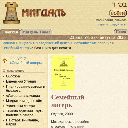
Чтобы войти, сначала
зарегистрируйтесь
.
23 ава 5786 / 6 августа 2026
Главная
>
Мигдаль
>
Методический центр
>
Методические пособия
>
Семейный лагерь
>
Вся книга для печати
К разделу
«Семейный лагерь»
Оглавление
Обложка
Еврейская Утопия
Планирование лагеря и
бюджета
Семейный
«Лагерная» команда
Мадрих и мадрихтайм
лагерь
Участники лагеря
Тяжело в учении... чуть
Одесса, 2000 г.
полегче в лагере
На старт, внимание,
Методическое пособие
марш!
отражает 4-хлетний