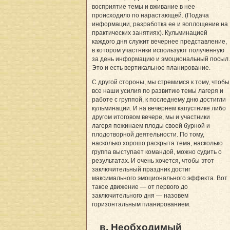
восприятие темы и вживание в нее
происходило по нарастающей. (Подача
информации, разработка ее и воплощение на
практических занятиях). Кульминацией
каждого дня служит вечернее представление,
в котором участники используют полученную
за день информацию и эмоциональный посыл.
Это и есть вертикальное планирование.
С другой стороны, мы стремимся к тому, чтобы
все наши усилия по развитию темы лагеря и
работе с группой, к последнему дню достигли
кульминации. И на вечернем капустнике либо
другом итоговом вечере, мы и участники
лагеря пожинаем плоды своей бурной и
плодотворной деятельности. По тому,
насколько хорошо раскрыта тема, насколько
группа выступает командой, можно судить о
результатах. И очень хочется, чтобы этот
заключительный праздник достиг
максимального эмоционального эффекта. Вот
такое движение — от первого до
заключительного дня — назовем
горизонтальным планированием.
в. Необходимый