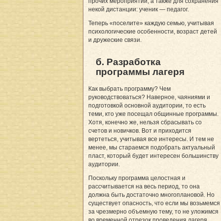
прочих мероприятий, а также для сохранения
некой дистанции: ученик — педагог.
Теперь «поселите» каждую семью, учитывая
психологические особенности, возраст детей
и дружеские связи.
б. Разработка
программы лагеря
Как выбрать программу? Чем
руководствоваться? Наверное, чаяниями и
подготовкой основной аудитории, то есть
теми, кто уже посещал общинные программы.
Хотя, конечно же, нельзя сбрасывать со
счетов и новичков. Вот и приходится
вертеться, учитывая все интересы. И тем не
менее, мы стараемся подобрать актуальный
пласт, который будет интересен большинству
аудитории.
Поскольку программа целостная и
рассчитывается на весь период, то она
должна быть достаточно многоплановой. Но
существует опасность, что если мы возьмемся
за чрезмерно объемную тему, то не уложимся
во временной отрезок проведения лагеря.