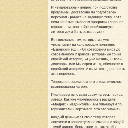
И немаловажный вопрос при подготовке
программы, достаточно ли подготовлен
персонал к работе на заданную тему. Хотя,
если заняться выбором программы заранее,
вероятно, можно найти необходимую
литературу и быть во всеоружии.
Вот несколько тем, которые мы уже
«испытали» на халомовском полигоне:
«Еврейский год», «От сотворения мира до
современного Израиля» (отправные точки
еврейской истории), «Цикл жизни», «Евреи
диаспоры, или Мы евреи из...», «Личности в
еврейской истории». А вы можете дополнить
этот перечень.
Теперь поговорим немного о тематическом
планировании лагеря.
Планируем мы с вами сразу на весь период
лагеря. Как уже упоминалось в разделе
«Мадрих и мадрихтайм», мы планируем по
горизонтали и вертикали. Что это значит?
Каждый день имеет свою тему, которая
логически и концептуально связана с общей
темой лагеря. День строится так, чтобы