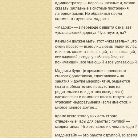
администратор — персоны, важные и, можно
сказать, заглавные в системе построения
лагерной жизни. Но обратимся к роли
скромного труженика-мадриха.
«Мадрих» — в переводе с иврита означает
«указывающий дорогу». Чувствуете, да?
Каким он должен быть, этот «указатель»? Это
очень просто — всего лишь семь пядей во лбу,
или семь «все»: все знающий, все слышащий,
все видящий, всегда улыбающийся, все
понимающий, все умеющий и все успевающий.
Мадрихи будят (в прямом и переносном
смыслах) участников, «доставляют» на
занятия и другие мероприятия, общаются
(кстати, обязательно присутствие на
родительских или детских посиделках),
вдохновляют и помогают писать капустники,
утрясают недоразумения (если имеются) и
многое, многое другое...
Кроме всего этого у них есть строго
отведенные часы для работы с группой —
мадрихтаймы. Что это такое и с чем это едят?
Мадрихтайм — это работа с группой, во время