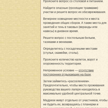
Проясните вопрос со столовой и питанием.
Найдите опасные (грозящие травмами)
участки и решите вопрос их обезвреживания.
Вечернее освещение местности и места
проведения общих сборов. А также места для
занятий и тень в таковых (веранды или
навесы) в дневное время.
Решите вопрос с постельным бельем,
тазиками и вениками.
Определитесь с посадочными местами
(стулья, скамейки, столы).
Проясните количество калиток, ворот и
огороженность территории.
Непременное условие —
отсутствие
посторонних отдыхающих на базе
.
Затем займитесь «расселением».
Предпочтительно, чтобы место проживания
руководства вашего лагеря находилось в
максимально удобной центральной точке.
Мадрихи живут отдельно от участников, чтобы
не будить их, возвращаясь с планерки и