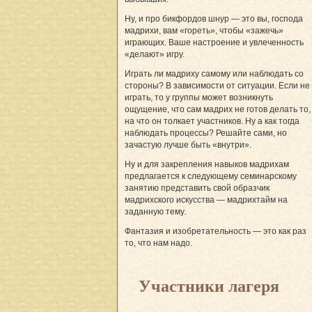
Ну, и про бикфордов шнур — это вы, господа
мадрихи, вам «гореть», чтобы «зажечь»
играющих. Ваше настроение и увлеченность
«делают» игру.
Играть ли мадриху самому или наблюдать со
стороны? В зависимости от ситуации. Если не
играть, то у группы может возникнуть
ощущение, что сам мадрих не готов делать то,
на что он толкает участников. Ну а как тогда
наблюдать процессы? Решайте сами, но
зачастую лучше быть «внутри».
Ну и для закрепления навыков мадрихам
предлагается к следующему семинарскому
занятию представить свой образчик
мадрихского искусства — мадрихтайм на
заданную тему.
Фантазия и изобретательность — это как раз
то, что нам надо.
Участники лагеря