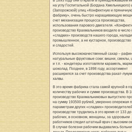
В 1893 году они открыли в принадлежавшем и
на углу Госпитальной (Богдана Хмельницкого) 
(Запорожской) улиц «Конфектную и пряничну
фабрику», очень быстро наращивающую мощн
счет механизации процесса производства,
использования парового двигателя. «Конфект
производство Крахмальников входило в число
«сладких» производств нашего города, налад
промышленное, а не кустарное, производство
и сладостей.
Используя высококачественный сахар – рафи
натуральные фруктовые соки: вишни, свеклы,
и т.п. - кондитеры изготовляли карамель, мар
шоколад. Позднее, в 1898 году, ассортимент
расширился за счет производства рахат-лукум
халвы.
В это время фабрика стала самой крупной в г
количеству рабочих и сумме производства. В 1
производство Крахмальниковых выпустило пр
на сумму 193500 рублей, уверенно опережая п
параметрам других «сладких» производителей
производстве трудились в это время от 133 до
рабочих, в основном, женщины, за здоровьем
работников следил штатный врач с высоким о
В случае болезни рабочим выдавались больн