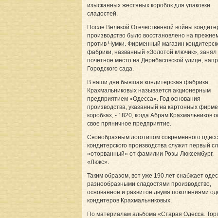
изысканных жестяных коробок для упаковки
сладостей.
После Великой Отечественной войны кондите
производство было восстановлено на прежне
против Чумки. Фирменный магазин кондитерск
фабрики, названный «Золотой ключик», занял
почетное место на Дерибасовской улице, нап
Городского сада.
В наши дни бывшая кондитерская фабрика
Крахмальниковых называется акционерным
предприятием «Одесса». Год основания
производства, указанный на картонных фирм
коробках, - 1820, когда Абрам Крахмальников 
свое пряничное предприятие.
Своеобразным логотипом современного одесс
кондитерского производства служит первый сл
«оторванный» от фамилии Розы Люксембург, 
«Люкс».
Таким образом, вот уже 190 лет снабжает оде
разнообразными сладостями производство,
основанное и развитое двумя поколениями од
кондитеров Крахмальниковых.
По материалам альбома «Старая Одесса. Торг