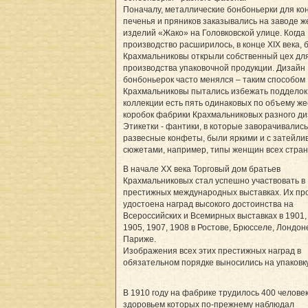
Поначалу, металлические бонбоньерки для ко
печенья и пряников заказывались на заводе 
изделий «Жако» на Головковской улице. Когда
производство расширилось, в конце ХIХ века, 
Крахмальниковы открыли собственный цех дл
производства упаковочной продукции. Дизайн
бонбоньерок часто менялся – таким способом
Крахмальниковы пытались избежать подделок.
коллекции есть пять одинаковых по объему ж
коробок фабрики Крахмальниковых разного ди
Этикетки - фантики, в которые заворачивались
развесные конфеты, были яркими и с затейл
сюжетами, например, типы женщин всех стран
В начале ХХ века Торговый дом братьев
Крахмальниковых стал успешно участвовать в
престижных международных выставках. Их пр
удостоена наград высокого достоинства на
Всероссийских и Всемирных выставках в 1901,
1905, 1907, 1908 в Ростове, Брюсселе, Лондон
Париже.
Изображения всех этих престижных наград в
обязательном порядке выносились на упаковку
В 1910 году на фабрике трудилось 400 человек
здоровьем которых по-прежнему наблюдал