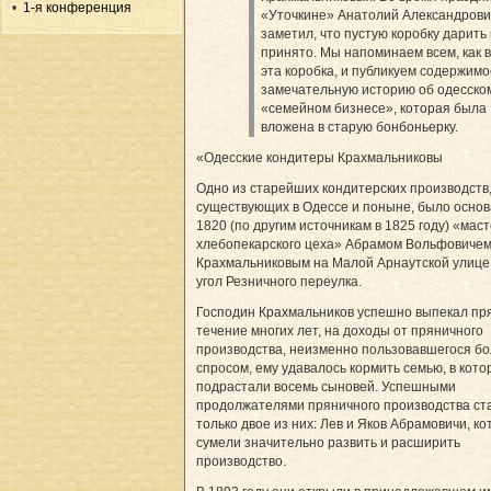
1-я конференция
«Уточкине» Анатолий Александрови
заметил, что пустую коробку дарить
принято. Мы напоминаем всем, как 
эта коробка, и публикуем содержимо
замечательную историю об одесско
«семейном бизнесе», которая была
вложена в старую бонбоньерку.
«Одесские кондитеры Крахмальниковы
Одно из старейших кондитерских производств
существующих в Одессе и поныне, было основ
1820 (по другим источникам в 1825 году) «мас
хлебопекарского цеха» Абрамом Вольфовиче
Крахмальниковым на Малой Арнаутской улице,
угол Резничного переулка.
Господин Крахмальников успешно выпекал пря
течение многих лет, на доходы от пряничного
производства, неизменно пользовавшегося б
спросом, ему удавалось кормить семью, в кото
подрастали восемь сыновей. Успешными
продолжателями пряничного производства ст
только двое из них: Лев и Яков Абрамовичи, к
сумели значительно развить и расширить
производство.