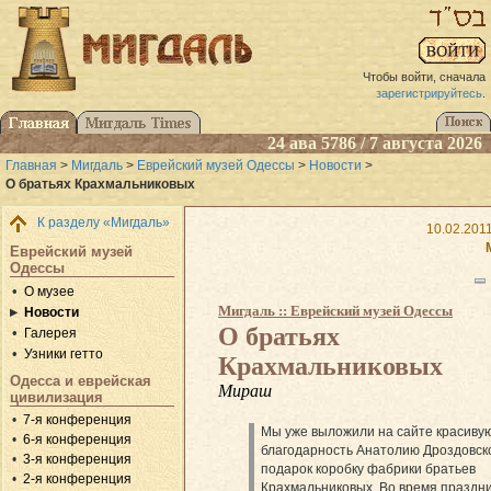
Чтобы войти, сначала
зарегистрируйтесь
.
24 ава 5786 / 7 августа 2026
Главная
>
Мигдаль
>
Еврейский музей Одессы
>
Новости
>
О братьях Крахмальниковых
К разделу «Мигдаль»
10.02.201
Еврейский музей
Одессы
О музее
Мигдаль :: Еврейский музей Одессы
Новости
О братьях
Галерея
Узники гетто
Крахмальниковых
Одесса и еврейская
Мираш
цивилизация
7-я конференция
Мы уже выложили на сайте красиву
6-я конференция
благодарность Анатолию Дроздовск
3-я конференция
подарок коробку фабрики братьев
2-я конференция
Крахмальниковых. Во время праздни