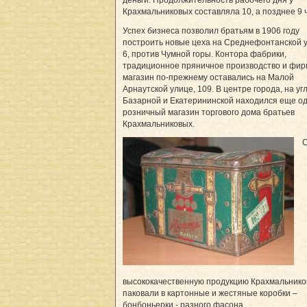
деньги. Продолжительность рабочего дня у
Крахмальниковых составляла 10, а позднее 9 
Успех бизнеса позволил братьям в 1906 году
построить новые цеха на Среднефонтанской у
6, против Чумной горы. Контора фабрики,
традиционное пряничное производство и фи
магазин по-прежнему оставались на Малой
Арнаутской улице, 109. В центре города, на уг
Базарной и Екатерининской находился еще о
розничный магазин торгового дома братьев
Крахмальниковых.
высококачественную продукцию Крахмальник
паковали в картонные и жестяные коробки –
бонбоньерки - разного фасона.