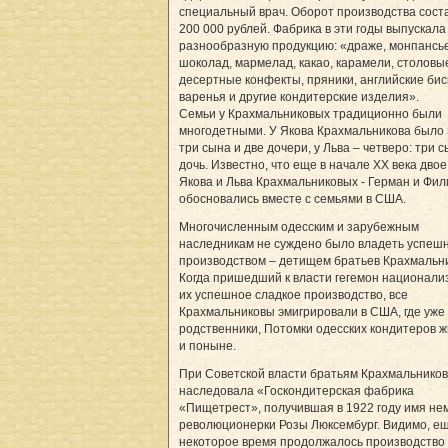
специальный врач. Оборот производства сост
200 000 рублей. Фабрика в эти годы выпускал
разнообразную продукцию: «драже, монпансье
шоколад, мармелад, какао, карамели, столовы
десертные конфекты, пряники, английские бис
варенья и другие кондитерские изделия».
Семьи у Крахмальниковых традиционно были
многодетными. У Якова Крахмальникова было 
три сына и две дочери, у Льва – четверо: три с
дочь. Известно, что еще в начале ХХ века дво
Якова и Льва Крахмальниковых - Герман и Фил
обосновались вместе с семьями в США.
Многочисленным одесским и зарубежным
наследникам не суждено было владеть успеш
производством – детищем братьев Крахмальн
Когда пришедший к власти гегемон национали
их успешное сладкое производство, все
Крахмальниковы эмигрировали в США, где уже
родственники, Потомки одесских кондитеров ж
и поныне.
При Советской власти братьям Крахмальнико
наследовала «Госкондитерская фабрика
«Пищетрест», получившая в 1922 году имя не
революционерки Розы Люксембург. Видимо, е
некоторое время продолжалось производство