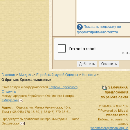
Показать подсказку по
форматированию текста
Главная
>
Мигдаль
>
Еврейский музей Одессы
>
Новости
>
О братьях Крахмальниковых
Сайт создан и поддерживается
Клубом Еврейского
Замечания/
Студента
предложения
Международного Еврейского Общинного Центра
по работе сайта
«Мигдаль»
.
2026-08-07 08:07:09
Адрес:
г.
Одесса
,
ул. Малая Арнаутская, 46-а.
// Powered by
Migdal
Тел.:
(+38 048) 770-18-69
,
(+38 048) 770-18-61
.
website kernel
Председатель правления
центра
«Мигдаль»
—
Кира
Вебмастер живет по
Верховская
.
адресу
webmaster@migdal.org.ua