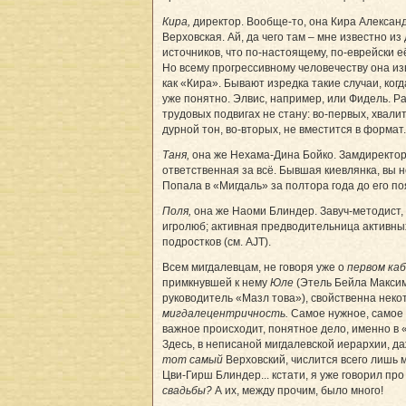
Кира,
директор. Вообще-то, она Кира Алексан
Верховская. Ай, да чего там – мне известно и
источников, что по-настоящему, по-еврейски е
Но всему прогрессивному человечеству она из
как «Кира». Бывают изредка такие случаи, когд
уже понятно. Элвис, например, или Фидель. Р
трудовых подвигах не стану: во-первых, хвали
дурной тон, во-вторых, не вместится в формат.
Таня,
она же Нехама-Дина Бойко. Замдиректор
ответственная за всё. Бывшая киевлянка, вы н
Попала в «Мигдаль» за полтора года до его п
Поля,
она же Наоми Блиндер. Завуч-методист, 
игролюб; активная предводительница активны
подростков (см. AJT).
Всем мигдалевцам, не говоря уже о
первом ка
примкнувшей к нему
Юле
(Этель Бейла Макси
руководитель «Мазл това»), свойственна неко
мигдалецентричность.
Самое нужное, самое
важное происходит, понятное дело, именно в 
Здесь, в неписаной мигдалевской иерархии, д
тот самый
Верховский, числится всего лишь 
Цви-Гирш Блиндер... кстати, я уже говорил пр
свадьбы?
А их, между прочим, было много!