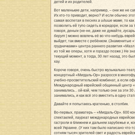
детей и их родителей.
Вот маленькие дети, например, – они же не с
Их кто-то приводит, верно? И если обычно этот
самая воспетая в песнях
а идише маме,
то как
позволить ей тупо сидеть в коридоре, если за 
говоря, деньги (не-не, даже не думайте,
гусары
берут
) можно вовлечь её во что-нибудь евре
выйдет, так вместе с ребёнком. (Знаменитые 
грудничками» центра раннего развития «Мазл
из той же оперы, хотя и гораздо позже.) Не зна
текущий момент, а тогда, 30 лет назад, это был
хау.
Короче говоря, очень быстро музыкально-теат
концертный «Мигдаль-Ор» разросся в многоф
учебно-просветительский комбинат, а если о
Международный еврейский общинный центр «
занимались... ой-вэй, чем только они за эти 30
занимались, и как всё это вместить в одну ста
Давайте я попытаюсь кратенько, в столбик.
Во-первых, праматерь – «Мигдаль-Ор». 600 ко
спектаклей, лауреат международных еврейски
гастроли в ближнем и дальнем зарубежье и, ко
всей Украине. (У них там было написано что-т
сотням тысяч зрителей свет и радость еврейск