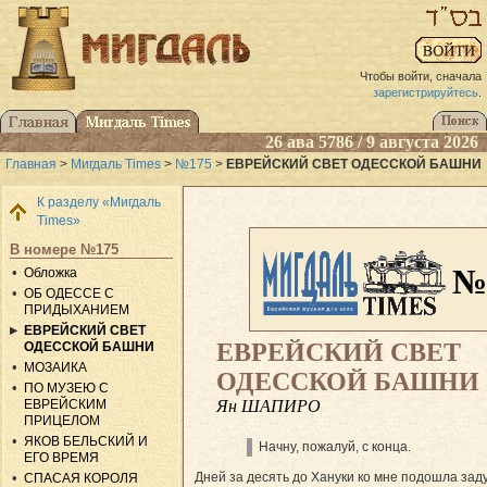
Чтобы войти, сначала
зарегистрируйтесь
.
26 ава 5786 / 9 августа 2026
Главная
>
Мигдаль Times
>
№175
>
ЕВРЕЙСКИЙ СВЕТ ОДЕССКОЙ БАШНИ
К разделу «Мигдаль
Times»
В номере №175
№
Обложка
ОБ ОДЕССЕ С
ПРИДЫХАНИЕМ
ЕВРЕЙСКИЙ СВЕТ
ЕВРЕЙСКИЙ СВЕТ
ОДЕССКОЙ БАШНИ
МОЗАИКА
ОДЕССКОЙ БАШНИ
ПО МУЗЕЮ С
Ян ШАПИРО
ЕВРЕЙСКИМ
ПРИЦЕЛОМ
ЯКОВ БЕЛЬСКИЙ И
Начну, пожалуй, с конца.
ЕГО ВРЕМЯ
Дней за десять до Хануки ко мне подошла зад
СПАСАЯ КОРОЛЯ