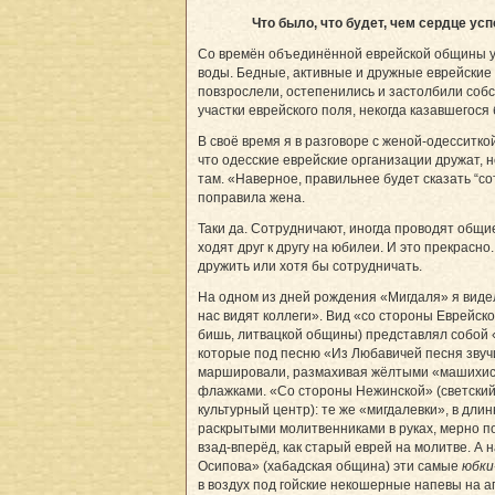
Что было, что будет, чем сердце ус
Со времён объединённой еврейской общины у
воды. Бедные, активные и дружные еврейские
повзрослели, остепенились и застолбили соб
участки еврейского поля, некогда казавшегося
В своё время я в разговоре с женой-одесситко
что одесские еврейские организации дружат, не
там. «Наверное, правильнее будет сказать “со
поправила жена.
Таки да. Сотрудничают, иногда проводят общи
ходят друг к другу на юбилеи. И это прекрасн
дружить или хотя бы сотрудничать.
На одном из дней рождения «Мигдаля» я виде
нас видят коллеги». Вид «со стороны Еврейско
бишь, литвацкой общины) представлял собой 
которые под песню «Из Любавичей песня звуч
маршировали, размахивая жёлтыми «машихис
флажками. «Со стороны Нежинской» (светский
культурный центр): те же «мигдалевки», в длин
раскрытыми молитвенниками в руках, мерно п
взад-вперёд, как старый еврей на молитве. А н
Осипова» (хабадская община) эти самые
юбки
в воздух под гойские некошерные напевы на а