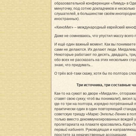
образовательной конференции «Лимуд» в Оде
минуточку, под сотню докладчиков и несколько
слушателей, в большинстве своём иногородни
иностранных).
«КиноМиг» – международный еврейский кино­ф
Даже не сомневаюсь, что упустил массу всего 
И ещё один важный момент. Как вы понимаете
сами не делаются. Их делают люди. Мигдалевц
Некоторые работают по десять, двадцать, три
обо всех не рассказать на этих нескольких стр
знаю, что придумать...
О трёх всё-таки скажу, хотя бы по полтора сло
Три источника, три составные ч
Как-то на суккот во дворе «Мигдаля», отгораж
ставят свою
сукку,
чтоб вы понимали!), висел 
где-то три на полтора, изрядно потрёпанный п
практически один в один повторяющий станд
советскую триаду «Маркс-Энгельс-Ленин в пол
только вместо декоммунизированных вождей у
пролетариата на плакате красовались
Кира-П
первый кабинет.
Руководящая и направляюща
простите за некачественные ассоциации.