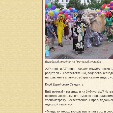
Еврейский праздник на Греческой площади
AJParents и AJTeens –
«эктив джуиш»,
активны
родители и, соответственно, подростки (сего
направление
главного удара;
сам не видел, н
Клуб Еврейского Студента.
Библиотека! – вы видели их библиотеку? Четы
потолка, десять тысяч томов по официальном
хронометражу – естественно, с преобладание
одесской тематики.
«Мигдаль» несколько раз выступал в роли соо