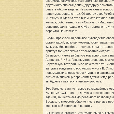
еврейские структуры, безденежные, но энергич
другом активно общались, друг другу помогали
решать общие задачи. Немаловажный вопрос
например, решался так: Обществу еврейской 
«Сохнут» выделил стол в комнате (точнее, в по
ютился, собственно, сам «Сохнут». «Мигдаль-
репетировал в подвале Клуба торговли на угл
переулка Чайковского.
В один прекрасный день всё руководство евре
организаций, включая «ортодоксов», израильт
культуры без разбора, – человек под пятьдеся
приступ гор­исполкома с требованием отдать –
бывшую синагогу рубщиков кошерного мяса н
Арнаутской, 46-а. Главным переговорщиком и
Верховскую, которой было нечего терять, и он
запугать тогдашнего мэра-коммуниста В. Симо
новомодным словом «реституция» и застраща
антисемитизмом («еврейским детям негде репе
вы будете смеяться, у них получилось.
Это было чуть ли не первое возвращённое ев
бывшем СССР – за год до указа о возвращени
зданий, за шесть лет до реального возвращен
Бродского киевской общине и чуть раньше пе
харьковской хоральной синагоги.
Вы, конечно, скажете, что лучше было бы выт