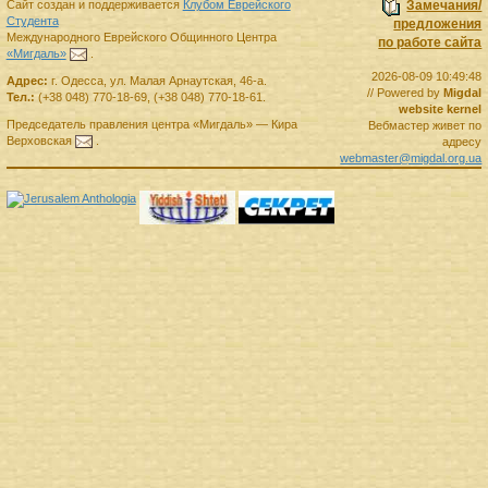
Сайт создан и поддерживается
Клубом Еврейского
Замечания/
Студента
предложения
Международного Еврейского Общинного Центра
по работе сайта
«Мигдаль»
.
2026-08-09 10:49:48
Адрес:
г.
Одесса
,
ул. Малая Арнаутская, 46-а.
// Powered by
Migdal
Тел.:
(+38 048) 770-18-69
,
(+38 048) 770-18-61
.
website kernel
Председатель правления
центра
«Мигдаль»
—
Кира
Вебмастер живет по
Верховская
.
адресу
webmaster@migdal.org.ua