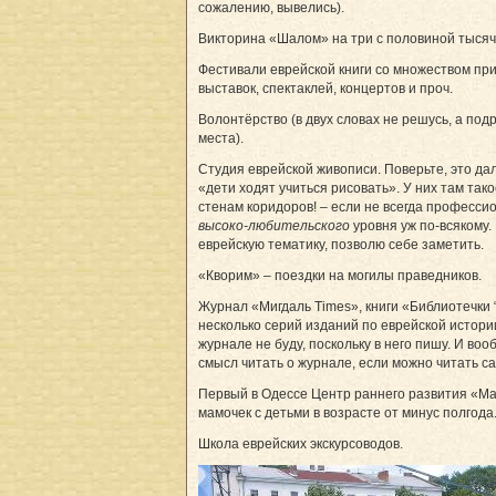
сожалению, вывелись).
Викторина «Шалом» на три с половиной тысяч
Фестивали еврейской книги со множеством п
выставок, спектаклей, концертов и проч.
Волонтёрство (в двух словах не решусь, а по­д
места).
Студия еврейской живописи. Поверьте, это да
«дети ходят учиться рисовать». У них там так
стенам коридоров! – если не всегда профессио
высоко-любительского
уровня уж по-всякому.
еврейскую тематику, позволю себе заметить.
«Кворим» – поездки на могилы праведников.
Журнал «Мигдаль Times», книги «Библиотечки 
несколько серий изданий по еврейской истори
журнале не буду, поскольку в него пишу. И воо
смысл читать о журнале, если можно читать с
Первый в Одессе Центр раннего развития «Ма
мамочек с детьми в возрасте от минус полгода
Школа еврейских экскурсоводов.