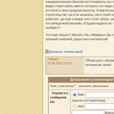
парадоксальным образом застопорилось на с
вокруг стрип-клуба, вместо которого эти люди
построить свою уродскую высотку. Я вам больш
строительство так и не началось, зато стрип-к
работает, да ещё и вокруг него стоит забор, з
его ублюдочной рекламы. И будем надеяться, ч
пройдёт»!
Что ещё сказать? Мазаль тов, «Мигдаль»! До с
прежней энергией, радостью и интересом!
Добавить комментарий
Тамара
ПРочитала с огро
15.06.2022 10:07
интересом, легко!
Добавление комментария
*
Поля, отмеченные
, заполнять обязательно
Подписать
Имя
сообщение
пароля (гостевой вход)
как
Ник
Войт