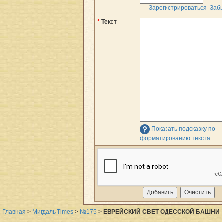
Зарегистрироваться
Заб
*
Текст
Показать подсказку по
форматированию текста
Главная
>
Мигдаль Times
>
№175
>
ЕВРЕЙСКИЙ СВЕТ ОДЕССКОЙ БАШНИ