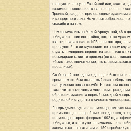
главную синагогу на Еврейской или, скажем, 
взаимного вспомоществования евреев-приказч
Троицкой, заодно с прилегающими зданиями и
и концертного зала. Но что вытребовалось, то
спасибо и на том.
Чем занимались на Малой Арнаутской, 46-а д
«Мигдаля» – сие есть тайна, покрытая мраком.
квартировала какая-то КГБшная контора, зан
прослушкой, то ли глушением; во всяком случа
отдать помещение евреям, из стен – изо всех 
повыдирали какие-то провода (по воспоминан
«было такое впечатление, что ковшом экскава
прошлись»).
Своё еврейское здание, да ещё и бывшая сина
временам это был осязаемый знак победы, си
наступления новых времён. Но матери-основа
таки считают ключевым моментом в рождении
обретение здания, а первый выездной лагерь 
родителей и студенты в качестве «пионервож
Лагерь длился чуть не полмесяца, включая
но
примыкающие нееврейские празднества, а ещ
полмесяца, второго февраля 1992 года, офиц
«Мигдаль», и в нём уже занимались – или соб
заниматься – вот эти самые 150 еврейских дет