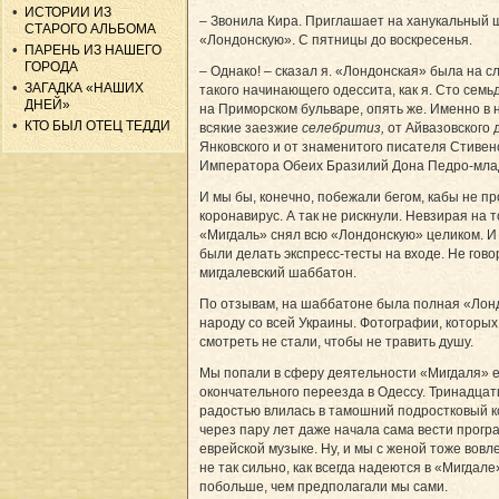
ИСТОРИИ ИЗ
– Звонила Кира. Приглашает на ханукальный 
СТАРОГО АЛЬБОМА
«Лондонскую». С пятницы до воскресенья.
ПАРЕНЬ ИЗ НАШЕГО
ГОРОДА
– Однако! – сказал я. «Лондонская» была на с
ЗАГАДКА «НАШИХ
такого начинающего одессита, как я. Сто семьд
ДНЕЙ»
на Приморском бульваре, опять же. Именно в 
КТО БЫЛ ОТЕЦ ТЕДДИ
всякие заезжие
селебритиз,
от Айвазовского 
Янковского и от знаменитого писателя Стивен
Императора Обеих Бразилий Дона Педро-мла
И мы бы, конечно, побежали бегом, кабы не п
коронавирус. А так не рискнули. Невзирая на т
«Мигдаль» снял всю «Лондонскую» целиком. И
были делать экспресс-тесты на входе. Не гово
мигдалевский шаббатон.
По отзывам, на шаббатоне была полная «Лон
народу со всей Украины. Фотографии, которых
смотреть не стали, чтобы не травить душу.
Мы попали в сферу деятельности «Мигдаля» 
окончательного переезда в Одессу. Тринадцат
радостью влилась в тамошний подростковый к
через пару лет даже начала сама вести прогр
еврейской музыке. Ну, и мы с женой тоже вовле
не так сильно, как всегда надеются в «Мигдале
побольше, чем предполагали мы сами.