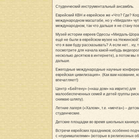
Студенческий инструментальный ансамбль.
Еврейский КВН и еврейское же «Что? Где? Ког
международном масштабе, но у «Мигдаля» чуть
международном, так что дальше я не стану пов
Музей истории евреев Одессы «Мигдаль-Шора
ещё не были в еврейском музее на Нежинской?
что я вам буду рассказывать? А если нет... ну, 
посмотрите для начала какой-нибудь видеорол
несколько десятков в интернете), а потом мы 
дальше.
Ежегодные международные научные конферен
еврейская цивилизация». (Как вам название, 
впечатляет!)
Центр «Бейтену» («наш дом» на иврите) для
малообеспеченных семей и детей группы риск
снимаю шляпу).
Летние лагеря («Халом», т.е. «мечта») – детск
студенческие.
Детские площадки во время школьных каникул
Встречи еврейских праздников; особенно под
с «пуримшпилями» (которые в религиозных об