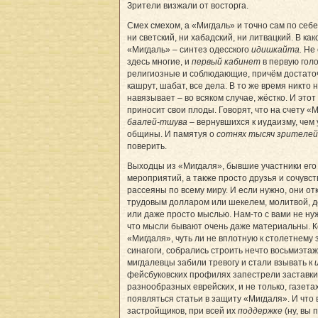
Зрители визжали от восторга.
Смех смехом, а «Мигдаль» и точно сам по себе,
ни светский, ни хабадский, ни литвацкий. В ка
«Мигдаль» – синтез одесского
идишкайта.
Не 
здесь многие, и
первый кабинет
в первую голо
религиозные и соблюдающие, причём достаточ
кашрут, шабат, все дела. В то же время никто 
навязывает – во всяком случае, жёстко. И этот
приносит свои плоды. Говорят, что на счету 
баалей-тшува
– вернувшихся к иудаизму, чем
общины. И памятуя о
сотнях тысяч зрителей
поверить.
Выходцы из «Мигдаля», бывшие участники его
мероприятий, а также просто друзья и сочувс
рассеяны по всему миру. И если нужно, они от
трудовым долларом или шекелем, молитвой, 
или даже просто мыслью. Нам-то с вами не ну
что мысли бывают очень даже материальны. Ко
«Мигдаля», чуть ли не вплотную к столетнем
синагоги, собрались строить нечто восьмиэтаж
мигдалевцы забили тревогу и стали взывать к
u
фейсбуковских профилях запестрели заставк
разнообразных еврейских, и не только, газета
появляться статьи в защиту «Мигдаля». И что
застройщиков, при всей их
поддержке
(ну, вы 