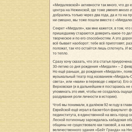
«Мигдалевской» активности так много, что до 
центра на Нежинской, где тоже ­
умеют много г
добрались только через два года, да и то на пр
ни смешно, мы тоже пошли вместе с «Мигдале
Секрет «Мигдаля», как мне кажется, в том, что
пришедшему стараются доверить какое-то де
творческое и по его способностям. А это дорог
всё бывает наоборот: тебе всё приготовят, раз
положат, так что остаётся лишь сглотнуть. И во
то тепло.
Сразу хочу сказать, что эта статья приурочена 
30-летию со дня рождения «Мигдаля» – 2 февр
Но ещё раньше, до рождения «Мигдаля», появ
музыкальный театр под названием «Мигдаль-
света», или «маяк» в переводе с иврита). Его 
Верховская (и в дальнейшем я постараюсь не
упоминать это имя, чтобы не создалось ощущ
раздувания роли личности в истории).
Чтоб мы понимали, в далёком 92-м году в глав
Еврейской ещё играл в баскетбол факультет 
пединститута, в единственной на весь город с
Лесной потихоньку зарождалась хабадская об
общины не существовало как таковой, а на ме
величественного здания «Бейт Гранда» на Не