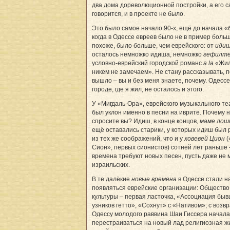
два дома дореволюционной постройки, а его с
говорится, и в проекте не было.
Это было самое начало 90-х, ещё до начала 
когда в Одессе евреев было не в пример больш
похоже, было больше, чем еврейского: от
иди
осталось немножко идиша, немножко
гефилт
условно-еврейский городской романс
a la
«Жил
никем не замечаем». Не стану рассказывать, п
вышло – вы и без меня знаете, почему. Одессе
городе, где я жил, не осталось и этого.
У «Мигдаль-Ора», еврейского музыкального те
был уклон именно в песни на иврите. Почему 
спросите вы? Идиш, в конце концов,
маме лош
ещё оставались старики, у которых идиш был 
из тех же соображений, что и у
ховевей Цион
(
Сион», первых сионистов) сотней лет раньше
времена требуют новых песен, пусть даже не 
израильских.
В те далёкие
новые времена
в Одессе стали н
появляться еврейские организации: Общество
культуры – первая ласточка, «Ассоциация бы
узников гетто», «Сохнут» с «Нативом»; с возв
Одессу молодого раввина Шаи Гиссера начала
перестраиваться на новый лад религиозная ж