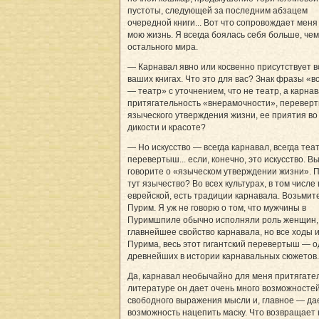
пустоты, следующей за последним абзацем
очередной книги... Вот что сопровождает меня
мою жизнь. Я всегда боялась себя больше, чем
остального мира.
— Карнавал явно или косвенно присутствует в
ваших книгах. Что это для вас? Знак фразы «в
— театр» с уточнением, что не театр, а карнав
притягательность «внерамочности», перевер
языческого утверждения жизни, ее приятия во
дикости и красоте?
— Но искусство — всегда карнавал, всегда теат
перевертыш... если, конечно, это искусство. В
говорите о «языческом утверждении жизни». 
тут язычество? Во всех культурах, в том числе 
еврейской, есть традиции карнавала. Возьмит
Пурим. Я уж не говорю о том, что мужчины в
Пуримшпиле обычно исполняли роль женщин,
главнейшее свойство карнавала, но все ходы 
Пурима, весь этот гигантский перевертыш — о
древнейших в истории карнавальных сюжетов.
Да, карнавал необычайно для меня притягател
литературе он дает очень много возможносте
свободного выражения мысли и, главное — да
возможность нацепить маску. Что возвращает 