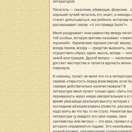
литературой.
Писатель — сказочник, обманщик, фокусник... 
хороший чуткий читатель это знает, и никогда 
станет допытываться, как ребенок, которому н
рассказывают сказку: «А это правда было?»
Меня раздражает знак равенства между писат
той особью, которую критики называют «лири
героиней». Лирическая героиня (читай: маска)
всегда прием, всегда — средство выразить, ска
осуществить образ, идею, мысль, всегда — оп
некой конструкции. Другой вопрос — насколько
достает мастерства и таланта вдохнуть жизнь 
гомункула.
И наконец, пугает ли меня что-то в литератур
скажем, открытость перед всем миром, если б
таковая действительно наличествовала? В
литературе меня пугает только одно: сбить пла
перемахнуть через некую умозрительную и в т
время ужасающе реальную высоту, которую с
последним абзацем романа (повести, рассказ
надо взять во что бы то ни стало. Невзятая вы
литературе (у каждого это своя норма, свои
сантиметры или метры) — это крах, провал и у
которого оправляются годами. Это неизбывны
ночной кошмар, предвкушение торичеллиевой