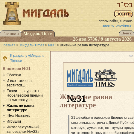
Чтобы войти, сначала
зарегистрируйтесь
.
26 ава 5786 / 9 августа 2026
Главная
>
Мигдаль Times
>
№31
>
Жизнь не равна литературе
К разделу «Мигдаль
Times»
В номере №31
Обложка
И все-таки она
вертится...
Евреи — лауреаты
Жизнь не равна
№31
Нобелевской премии
по литературе
литературе
Жизнь не равна
литературе
Шма Исраэль
21 декабря в одесском Дворце студ
Игрушки
состоялась встреча с Диной Рубино
Интеллектуальный
которую, думается, нет нужды пред
заповедник №«22»
читателям. К тому же, ее биографию