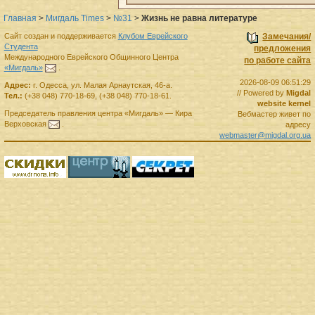
Главная
>
Мигдаль Times
>
№31
>
Жизнь не равна литературе
Сайт создан и поддерживается
Клубом Еврейского
Замечания/
Студента
предложения
Международного Еврейского Общинного Центра
по работе сайта
«Мигдаль»
.
2026-08-09 06:51:29
Адрес:
г.
Одесса
,
ул. Малая Арнаутская, 46-а.
// Powered by
Migdal
Тел.:
(+38 048) 770-18-69
,
(+38 048) 770-18-61
.
website kernel
Председатель правления
центра
«Мигдаль»
—
Кира
Вебмастер живет по
Верховская
.
адресу
webmaster@migdal.org.ua