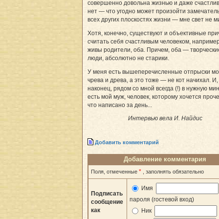
совершенно довольна жизнью и даже счастлив
нет — что угодно может произойти замечатель
всех других плоскостях жизни — мне свет не ми
Хотя, конечно, существуют и объективные пр
считать себя счастливым человеком, например
живы родители, оба. Причем, оба — творчески
люди, абсолютно не старики.
У меня есть вышеперечисленные отпрыски мо
чрева и древа, а это тоже — не кот начихал. И,
наконец, рядом со мной всегда (!) в нужную мину
есть мой муж, человек, которому хочется проче
что написано за день...
Интервью вела И. Найдис
Добавить комментарий
Добавление комментария
*
Поля, отмеченные
, заполнять обязательно
Имя
Подписать
пароля (гостевой вход)
сообщение
как
Ник