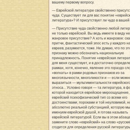
вашему первому вопросу.
— Еврейской литературе свойственно присутс
чуда. Существует ли для вас понятие «еврейс
литература»? И присутствует ли чудо в вашей
— Присутствие чуда свойственно любой литер
не только еврейской. Вы ведь имеете в виду не
жанровое присутствие? А хоть и жанровое: ска
притчи, фантастический эпос есть у каждого н
евреев, разумеется, тоже. Не думаю, что по э
признаку можно обозначать национальную
принадлежность. Понятие «еврейская литера
для меня существует, и в достаточно определ
рамках, хотя, конечно, явление это гораздо с
«вогнать» в рамки родовых признаков из-за
многоязычности, многоликости и — если можно
выразиться — мультиментальности еврейског
этноса... Условно говоря — та литература, в ф
которой находится еврейское мироощущение,
еврейский психофизический тип со всеми его
достоинствами, пороками и той неуловимой, н
абсолютно реальной субстанцией, которую м
именуем еврейской душой, я готова называть
еврейской литературой. Если вы в этом абзац
замените слово «еврейский» на слово «русски
сгодится для определения русской литературы