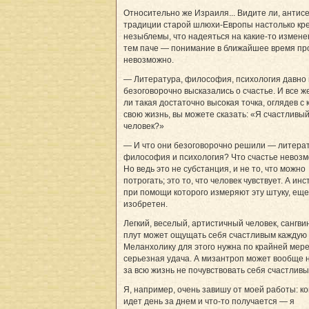
Относительно же Израиля... Видите ли, антис
традиции старой шлюхи-Европы настолько кре
незыблемы, что надеяться на какие-то измене
тем паче — понимание в ближайшее время пр
невозможно.
— Литература, философия, психология давно 
безоговорочно высказались о счастье. И все же
ли такая достаточно высокая точка, оглядев с
свою жизнь, вы можете сказать: «Я счастливы
человек?»
— И что они безоговорочно решили — литерат
философия и психология? Что счастье невоз
Но ведь это не субстанция, и не то, что можно
потрогать; это то, что человек чувствует. А инс
при помощи которого измеряют эту штуку, еще
изобретен.
Легкий, веселый, артистичный человек, сангви
плут может ощущать себя счастливым каждую 
Меланхолику для этого нужна по крайней мер
серьезная удача. А мизантроп может вообще 
за всю жизнь не почувствовать себя счастливы
Я, например, очень завишу от моей работы: ко
идет день за днем и что-то получается — я