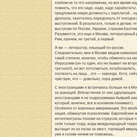
хлебом не то что напряженка, но все время на
помнить, что его надо, надо, надо заработать! 
предложили некую должность с зарплатой... ну
дрогнула, захотелось передохнуть от поездок 
выступлений. В результате, только и делаю, чт
выступаю по России, Украине, странам Балтики
Разумеется, это еще и Москва, литературный 
Рим, причем, не третий, а первый.
Я же — литератор, пишущий по-русски.
Следовательно, мне в Москве медом намазано
такой степени, конечно, чтобы обменять на не
Иерусалим (он-то один, его не бывает ни второ
третьего!), но вот потолкаться, позубоскалить,
поглазеть на лица... это — завсегда. Хотя, сей
чувствую, что — довольно, пора домой...
С иностранцами я встречаюсь больше не в Мос
за границей. Впечатление от них удручающее 
иностранцами я не подразумеваю бывший наш
который, конечно, все в основном понимает).
Особенно от коренных американцев. Это воо
нация, обманутая психологами. Европейские 
интеллектуалы похожи на страусов, которые п
себя только тогда, когда международный терр
вытащит их из песка за хвост, торчащий кверху
уже и голове ничем не поможешь...