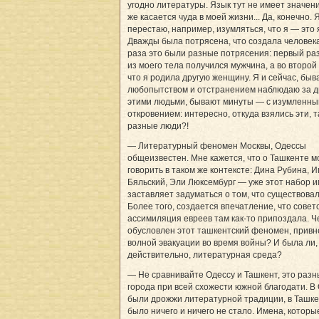
угодно литературы. Язык тут не имеет значени
же касается чуда в моей жизни... Да, конечно. 
перестаю, например, изумляться, что я — это я
Дважды была потрясена, что создала человека
раза это были разные потрясения: первый ра
из моего тела получился мужчина, а во второй
что я родила другую женщину. Я и сейчас, быва
любопытством и отстранением наблюдаю за д
этими людьми, бывают минуты — с изумленн
откровением: интересно, откуда взялись эти, 
разные люди?!
— Литературный феномен Москвы, Одессы
общеизвестен. Мне кажется, что о Ташкенте 
говорить в таком же контексте: Дина Рубина, И
Бяльский, Эли Люксембург — уже этот набор 
заставляет задуматься о том, что существовал
Более того, создается впечатление, что совет
ассимиляция евреев там как-то припоздала. Ч
обусловлен этот ташкентский феномен, привн
волной эвакуации во время войны? И была ли,
действительно, литературная среда?
— Не сравнивайте Одессу и Ташкент, это раз
города при всей схожести южной благодати. В
были дрожжи литературной традиции, в Ташке
было ничего и ничего не стало. Имена, которы