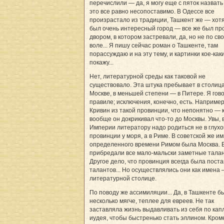
перечислили — да, я могу еще с пяток назвать
это все равно несопоставимо. В Одессе все
произрастало из традиции, Ташкент же — хотя
был очень интересный город — все же был п
двором, в котором застревали, да, но не по св
воле... Я пишу сейчас роман о Ташкенте, там
порассуждаю и на эту тему, и картинки кое-как
покажу...
Нет, литературной среды как таковой не
существовало. Эта штука пребывает в столица
Москве, в меньшей степени — в Питере. Я гов
правиле; исключения, конечно, есть. Например
Кривин из такой провинции, что непонятно — 
вообще он докрикивал что-то до Москвы. Увы, 
Империи литератору надо родиться не в глухо
провинции у моря, а в Риме. В советской же и
определенного времени Римом была Москва. 
прибредали все мало-мальски заметные тала
Другое дело, что провинция всегда была пост
талантов... Но осуществлялись они как имена 
литературной столице.
По поводу же ассимиляции... Да, в Ташкенте б
несколько мягче, теплее для евреев. Не так
заставляла жизнь выдавливать из себя по кап
иудея, чтобы быстренько стать эллином. Кроме