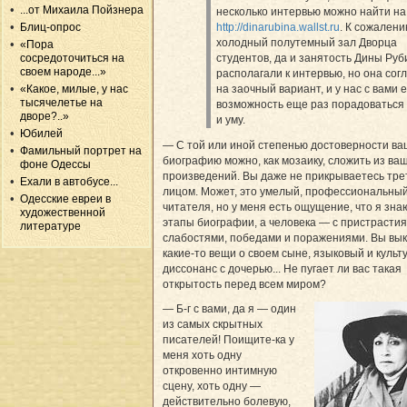
...от Михаила Пойзнера
несколько интервью можно найти на
http://dinarubina.wallst.ru
. К сожалени
Блиц-опрос
холодный полутемный зал Дворца
«Пора
студентов, да и занятость Дины Руб
сосредоточиться на
своем народе...»
располагали к интервью, но она сог
на заочный вариант, и у нас с вами 
«Какое, милые, у нас
тысячелетье на
возможность еще раз порадоваться
дворе?..»
и уму.
Юбилей
— С той или иной степенью достоверности ва
Фамильный портрет на
биографию можно, как мозаику, сложить из ва
фоне Одессы
произведений. Вы даже не прикрываетесь тре
Ехали в автобусе...
лицом. Может, это умелый, профессиональны
Одесские евреи в
читателя, но у меня есть ощущение, что я знаю
художественной
этапы биографии, а человека — с пристрастия
литературе
слабостями, победами и поражениями. Вы вы
какие-то вещи о своем сыне, языковый и куль
диссонанс с дочерью... Не пугает ли вас такая
открытость перед всем миром?
— Б-г с вами, да я — один
из самых скрытных
писателей! Поищите-ка у
меня хоть одну
откровенно интимную
сцену, хоть одну —
действительно болевую,