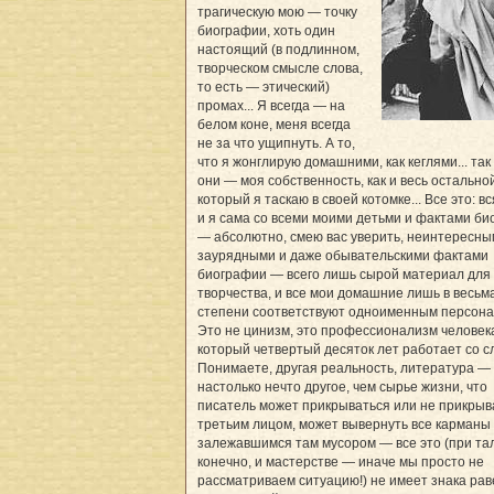
трагическую мою — точку
биографии, хоть один
настоящий (в подлинном,
творческом смысле слова,
то есть — этический)
промах... Я всегда — на
белом коне, меня всегда
не за что ущипнуть. А то,
что я жонглирую домашними, как кеглями... так
они — моя собственность, как и весь остально
который я таскаю в своей котомке... Все это: вс
и я сама со всеми моими детьми и фактами б
— абсолютно, смею вас уверить, неинтересны
заурядными и даже обывательскими фактами
биографии — всего лишь сырой материал для
творчества, и все мои домашние лишь в весьм
степени соответствуют одноименным персона
Это не цинизм, это профессионализм человек
который четвертый десяток лет работает со с
Понимаете, другая реальность, литература —
настолько нечто другое, чем сырье жизни, что
писатель может прикрываться или не прикрыв
третьим лицом, может вывернуть все карманы 
залежавшимся там мусором — все это (при та
конечно, и мастерстве — иначе мы просто не
рассматриваем ситуацию!) не имеет знака рав