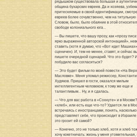
рядышком существовала большая и аутентич
община бухарских евреев. Да и хозяева, узбек
притесняемые в своей идентификации, смотр
евреев более сочувственно, чем на титульную
Словом, было, было обаяние в этой относите
свободе колониального юга...
— Вы пишете, что вашу прозу, как «прозу писа
ярко выраженной авторской интонацией», не
ставить (хотя я думаю, что «Вот идет Машиах
сценичен). И, тем не менее, ставят, и сейчас в
пишете очередной сценарий. Что это будет? И
побудило вас согласиться?
— Это будет фильм по моей повести «На Вер
Масловке». Меня уломал режиссер, Константи
Худяков. Пришел в гости, оказался милым
интеллигентным человеком, к тому же еще и
талантливым... Ну, и я сдалась.
— Что для вас работа в «Сохнуте» и в Москве?
«хлеб», или есть еще что-то? Удается ли в Мос
встречаясь с иностранцами, понять, наскольк
представляет себе, что происходит в Израиле
это грозит ей самой?
— Конечно, это не только хлеб, хотя и хлеб то
хочу кокетничать: жизнь у меня утомительная, 