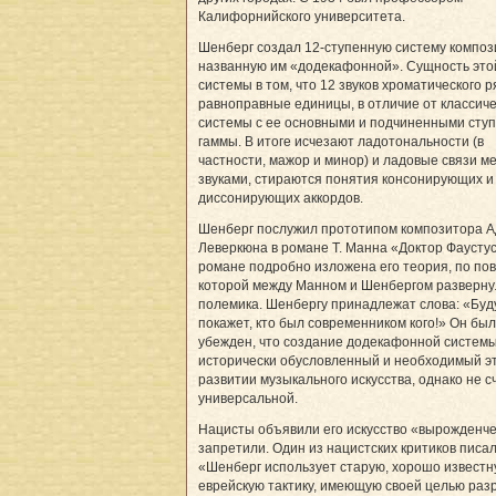
Калифорнийского университета.
Шенберг создал 12-ступенную систему композ
названную им «додекафонной». Сущность это
системы в том, что 12 звуков хроматического 
равноправные единицы, в отличие от классич
системы с ее основными и подчиненными сту
гаммы. В итоге исчезают ладотональности (в
частности, мажор и минор) и ладовые связи м
звуками, стираются понятия консонирующих и
диссонирующих аккордов.
Шенберг послужил прототипом композитора 
Леверкюна в романе Т. Манна «Доктор Фаустус
романе подробно изложена его теория, по по
которой между Манном и Шенбергом разверну
полемика. Шенбергу принадлежат слова: «Бу
покажет, кто был современником кого!» Он был
убежден, что создание додекафонной систем
исторически обусловленный и необходимый эт
развитии музыкального искусства, однако не с
универсальной.
Нацисты объявили его искусство «вырожденче
запретили. Один из нацистских критиков писал
«Шенберг использует старую, хорошо извест
еврейскую тактику, имеющую своей целью ра