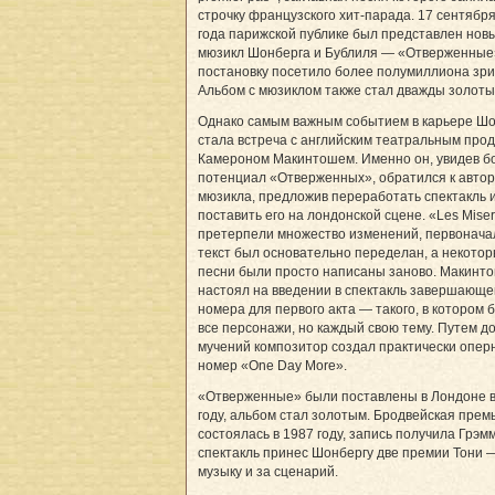
строчку французского хит-парада. 17 сентябр
года парижской публике был представлен нов
мюзикл Шонберга и Бублиля — «Отверженные
постановку посетило более полумиллиона зри
Альбом с мюзиклом также стал дважды золоты
Однако самым важным событием в карьере Ш
стала встреча с английским театральным про
Камероном Макинтошем. Именно он, увидев 
потенциал «Отверженных», обратился к авто
мюзикла, предложив переработать спектакль 
поставить его на лондонской сцене. «Les Mise
претерпели множество изменений, первонач
текст был основательно переделан, а некото
песни были просто написаны заново. Макинт
настоял на введении в спектакль завершающе
номера для первого акта — такого, в котором 
все персонажи, но каждый свою тему. Путем д
мучений композитор создал практически опер
номер «One Day More».
«Отверженные» были поставлены в Лондоне в
году, альбом стал золотым. Бродвейская прем
состоялась в 1987 году, запись получила Грэмм
спектакль принес Шонбергу две премии Тони 
музыку и за сценарий.