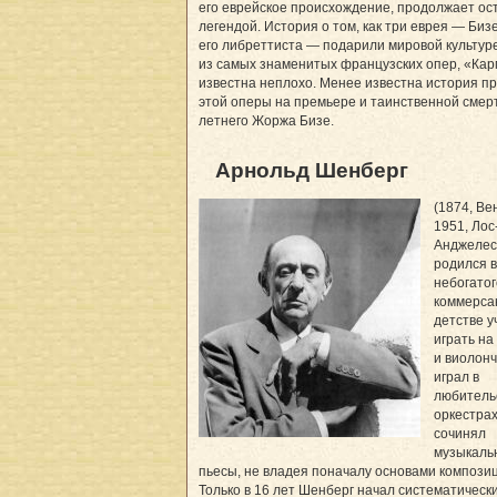
его еврейское происхождение, продолжает ос
легендой. История о том, как три еврея — Бизе
его либреттиста — подарили мировой культур
из самых знаменитых французских опер, «Кар
известна неплохо. Менее известна история п
этой оперы на премьере и таинственной смерт
летнего Жоржа Бизе.
Арнольд Шенберг
(1874, Ве
1951, Лос
Анджелес
родился в
небогатог
коммерса
детстве у
играть на
и виолонч
играл в
любитель
оркестрах
сочинял
музыкаль
пьесы, не владея поначалу основами компози
Только в 16 лет Шенберг начал систематическ