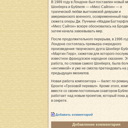
В 1989 году в Лондоне был поставлен новый 
Шонберга и Бублиля — «Мисс Сайгон» — о
трагической любви вьетнамской девушки и
американского военного, осовремененный па
сюжета оперы Дж. Пуччини «Мадам Баттерфл
«Мисс Сайгон» вскоре обосновалась на Бродве
затем начала завоевывать мир.
После продолжительного перерыва, в 1996 год
Лондоне состоялась премьера очередного
произведения творческого дуэта Шонберг-Буб
«Мартин Герр», сюжетом для которого послуж
известное французское народное сказание. Э
работа, по словам самого Шонберга, была бол
«интимной» и уже не смогла претендовать на 
предыдущих мюзиклов.
Новая работа композитора — балет по роман
Бронте «Грозовой перевал». Кроме этого, ком
вместе со своим постоянным соавтором Бубл
работает над новым проектом, который пока 
в секрете.
Добавить комментарий
Добавление комментария