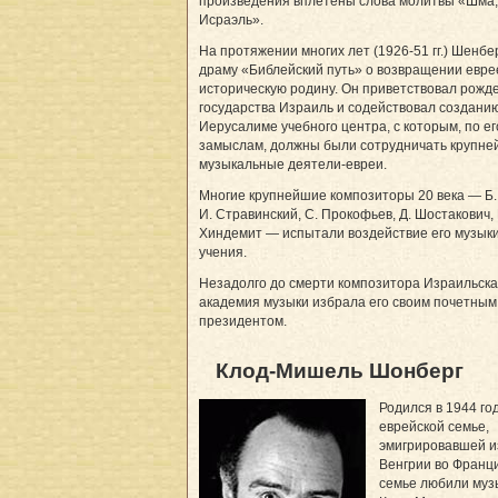
произведения вплетены слова молитвы «Шма,
Исраэль».
На протяжении многих лет (1926-51 гг.) Шенбе
драму «Библейский путь» о возвращении евре
историческую родину. Он приветствовал рожд
государства Израиль и содействовал созданию
Иерусалиме учебного центра, с которым, по ег
замыслам, должны были сотрудничать крупн
музыкальные деятели-евреи.
Многие крупнейшие композиторы 20 века — Б.
И. Стравинский, С. Прокофьев, Д. Шостакович, 
Хиндемит — испытали воздействие его музыки
учения.
Незадолго до смерти композитора Израильск
академия музыки избрала его своим почетным
президентом.
Клод-Мишель Шонберг
Родился в 1944 год
еврейской семье,
эмигрировавшей и
Венгрии во Франц
семье любили музы