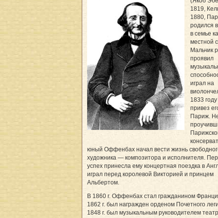
(Якоб Эб
1819, Ке
1880, Пар
родился в
в семье к
местной с
Мальчик 
проявил
музыкаль
способнос
играл на
виолончел
1833 году
привез ег
Париж. Н
проучивш
Парижско
консерва
юный Оффенбах начал вести жизнь свободног
художника — композитора и исполнителя. Пе
успех принесла ему концертная поездка в Анг
играл перед королевой Викторией и принцем
Альбертом.
В 1860 г. Оффенбах стал гражданином Франции
1862 г. был награжден орденом Почетного лег
1848 г. был музыкальным руководителем теат