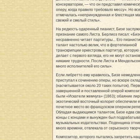
консерватории, — что он представил комичес
оперу, когда правило требовало мессу». Но вс
отмечалась «непринужденная и блестящая ма
свежий и смелый стиль».
На редкость одаренный пианист, Бизе заслуж
признание самого Листа. Берлиоз писал: «Биз
несравненно читает партитуры... Его пианист
талант настолько велик, что в фортепианной
транскрипции оркестровых партитур, которую
делает с первого взгляда, его не могут остано
никакие трудности. После Листа и Мендельсон
много исполнителей его силы».
Если либретто ему нравилось, Бизе немедлен
приступал к сочинению оперы, но вскоре охла
(насчитывается около 20 таких попыток). Пер
завершенной и поставленной оперой компози
были «Искатели жемчуга» (1863); обаяние лир
экзотический восточный колорит обеспечили 
почетное место во французском оперном репе
Обладая выдающимся талантом, Бизе едва св
концы с концами и вынужден был подрабатыва
музыкальных издательствах. Поденщина отн
много времени, отвлекала от серьезного творч
Композитор, которого пытались запретить на