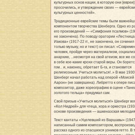
культурных основ нации, в которую они [евреи]
просочились, и утверждение своих — еврейск
культурных ценностей».
Традиционные еврейские темы были важней
компонентом творчества Шенберга. Одно из р
его произведений — «Симфония псалмов» (1912
не закончена). По поводу оратории «Лестница
Иакова» (1917-22 гг., не закончена, он сочинил
только музыку, но и текст) он писал: «Соврем
человек, пройдя через материализм, социализ
анархию, ...несмотря на свой атеизм, все же с
в себе кое-какие крохи старой веры. Он боретс
гом... и, наконец, обретает Б-га, и становится
религиозным. Учиться молиться!..» В мае 1930 
Шенберг начал работать над оперой «Моисей
Аарон» (не завершена). Либретто к опере пис
композитор, даже хореографию в сцене «Танец
золотого тельца» придумал сам.
Свой призыв «Учиться молиться!» Шенберг во
«Кол Нидрей» для чтеца, хора и оркестра (193
основе произведения — ашкеназская мелодия
Текст кантаты «Уцелевший из Варшавы» (1947
написанный самим композитором, воспроизво
рассказ одного из спасшихся узников гетто. В 