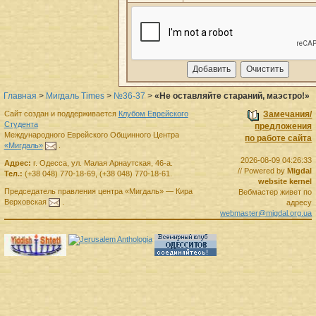
Главная
>
Мигдаль Times
>
№36-37
>
«Не оставляйте стараний, маэстро!»
Сайт создан и поддерживается
Клубом Еврейского
Замечания/
Студента
предложения
Международного Еврейского Общинного Центра
по работе сайта
«Мигдаль»
.
2026-08-09 04:26:33
Адрес:
г.
Одесса
,
ул. Малая Арнаутская, 46-а.
// Powered by
Migdal
Тел.:
(+38 048) 770-18-69
,
(+38 048) 770-18-61
.
website kernel
Председатель правления
центра
«Мигдаль»
—
Кира
Вебмастер живет по
Верховская
.
адресу
webmaster@migdal.org.ua