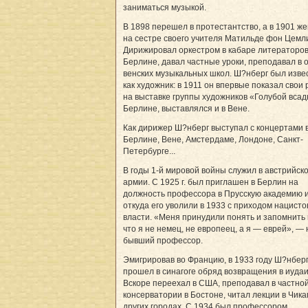
заниматься музыкой.
В 1898 перешел в протестантство, а в 1901 ж
на сестре своего учителя Матильде фон Цемл
Дирижировал оркестром в кабаре литераторов
Берлине, давал частные уроки, преподавал в 
венских музыкальных школ. Ш?нберг был изве
как художник: в 1911 он впервые показал свои
на выставке группы художников «Голубой всад
Берлине, выставлялся и в Вене.
Как дирижер Ш?нберг выступал с концертами 
Берлине, Вене, Амстердаме, Лондоне, Санкт-
Петербурге...
В годы 1-й мировой войны служил в австрийск
армии. С 1925 г. был приглашен в Берлин на
должность профессора в Прусскую академию и
откуда его уволили в 1933 с приходом нацисто
власти. «Меня принудили понять и запомнить 
что я не немец, не европеец, а я — еврей», —
бывший профессор.
Эмигрировав во Францию, в 1933 году Ш?нбер
прошел в синагоге обряд возвращения в иудаи
Вскоре переехал в США, преподавал в частно
консерватории в Бостоне, читал лекции в Чикаг
других городах. С 1934 был профессором