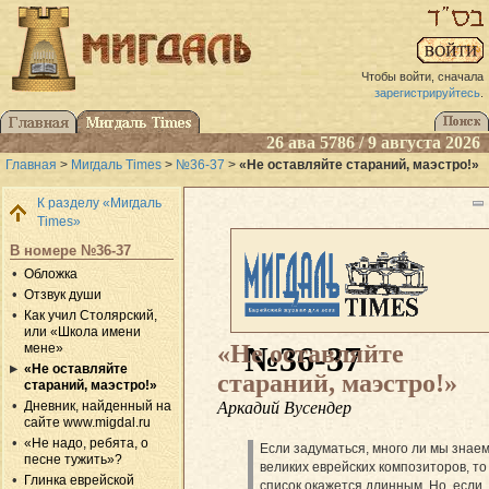
Чтобы войти, сначала
зарегистрируйтесь
.
26 ава 5786 / 9 августа 2026
Главная
>
Мигдаль Times
>
№36-37
>
«Не оставляйте стараний, маэстро!»
К разделу «Мигдаль
Times»
В номере №36-37
Обложка
Отзвук души
Как учил Столярский,
или «Школа имени
«Не оставляйте
№36-37
мене»
«Не оставляйте
стараний, маэстро!»
стараний, маэстро!»
Аркадий Вусендер
Дневник, найденный на
сайте www.migdal.ru
«Не надо, ребята, о
Если задуматься, много ли мы знае
песне тужить»?
великих еврейских композиторов, то
Глинка еврейской
список окажется длинным. Но, если