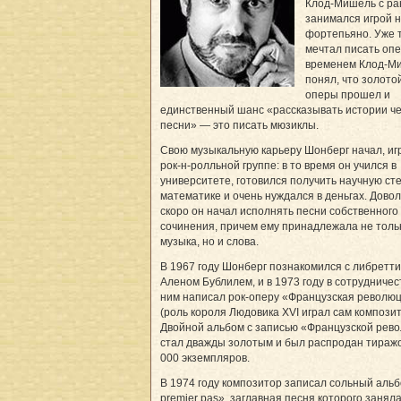
Клод-Мишель с ра
занимался игрой 
фортепьяно. Уже т
мечтал писать оп
временем Клод-М
понял, что золото
оперы прошел и
единственный шанс «рассказывать истории ч
песни» — это писать мюзиклы.
Свою музыкальную карьеру Шонберг начал, иг
рок-н-ролльной группе: в то время он учился в
университете, готовился получить научную ст
математике и очень нуждался в деньгах. Дово
скоро он начал исполнять песни собственного
сочинения, причем ему принадлежала не толь
музыка, но и слова.
В 1967 году Шонберг познакомился с либретт
Аленом Бублилем, и в 1973 году в сотрудничес
ним написал рок-оперу «Французская револю
(роль короля Людовика XVI играл сам композит
Двойной альбом с записью «Французской рев
стал дважды золотым и был распродан тиражо
000 экземпляров.
В 1974 году композитор записал сольный аль
premier pas», заглавная песня которого занял