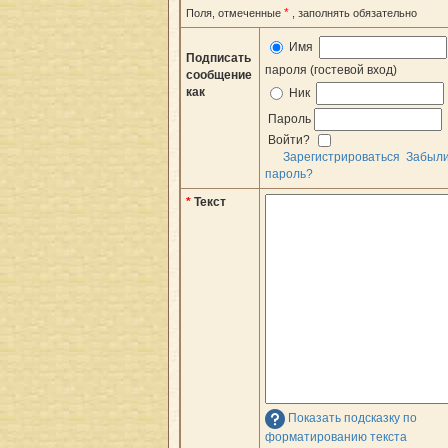
*
Поля, отмеченные
, заполнять обязательно
Имя
Подписать
пароля (гостевой вход)
сообщение
как
Ник
Пароль
Войти?
Зарегистрироваться
Забыл
пароль?
*
Текст
Показать подсказку по
форматированию текста