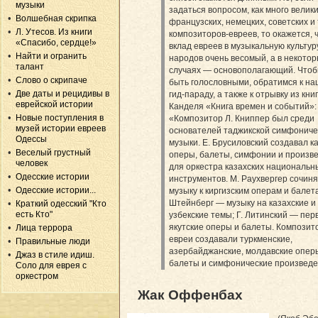
музыки
задаться вопросом, как много велик
Волшебная скрипка
французских, немецких, советских и т
Л. Утесов. Из книги
композиторов-евреев, то окажется, 
«Спасибо, сердце!»
вклад евреев в музыкальную культур
Найти и огранить
народов очень весомый, а в некото
талант
случаях — основополагающий. Чтоб
Слово о скрипаче
быть голословными, обратимся к н
Две даты и рецидивы в
гид-параду, а также к отрывку из книг
еврейской истории
Канделя «Книга времен и событий»:
Новые поступления в
«Композитор Л. Книппер был среди
музей истории евреев
основателей таджикской симфониче
Одессы
музыки. Е. Брусиловский создавал к
Веселый грустный
оперы, балеты, симфонии и произв
человек
для оркестра казахских национальн
Одесские истории
инструментов. М. Раухвергер сочин
Одесские истории...
музыку к киргизским операм и балет
Штейнберг — музыку на казахские и
Краткий одесский "Кто
есть Кто"
узбекские темы; Г. Литинский — пер
якутские оперы и балеты. Композит
Лица террора
евреи создавали туркменские,
Правильные люди
азербайджанские, молдавские опер
Джаз в стиле идиш.
балеты и симфонические произведе
Соло для еврея с
оркестром
Жак Оффенбах