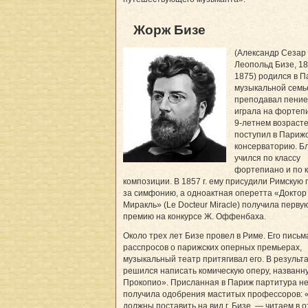
Жорж Бизе
(Александр Сезар
Леопольд Бизе, 18
1875) родился в П
музыкальной семь
преподавал пение
играла на фортеп
9-летнем возраст
поступил в Париж
консерваторию. Б
учился по классу
фортепиано и по 
композиции. В 1857 г. ему присудили Римскую
за симфонию, а одноактная оперетта «Доктор
Миракль» (Le Docteur Miracle) получила перву
премию на конкурсе Ж. Оффенбаха.
Около трех лет Бизе провел в Риме. Его пись
расспросов о парижских оперных премьерах,
музыкальный театр притягивал его. В результ
решился написать комическую оперу, названн
Прокопио». Присланная в Париж партитура н
получила одобрения маститых профессоров:
должны поставить на вид г. Бизе, — читаем в 