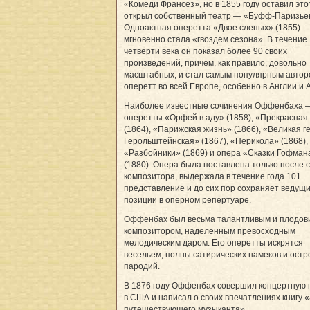
«Комеди Франсез», но в 1855 году оставил это
открыл собственный театр — «Буфф-Паризье
Одноактная оперетта «Двое слепых» (1855)
мгновенно стала «гвоздем сезона». В течение
четверти века он показал более 90 своих
произведений, причем, как правило, довольно
масштабных, и стал самым популярным автор
оперетт во всей Европе, особенно в Англии и 
Наиболее известные сочинения Оффенбаха 
оперетты «Орфей в аду» (1858), «Прекрасная
(1864), «Парижская жизнь» (1866), «Великая г
Герольштейнская» (1867), «Перикола» (1868),
«Разбойники» (1869) и опера «Сказки Гофман
(1880). Опера была поставлена только после 
композитора, выдержала в течение года 101
представление и до сих пор сохраняет ведущ
позиции в оперном репертуаре.
Оффенбах был весьма талантливым и плодо
композитором, наделенным превосходным
мелодическим даром. Его оперетты искрятся
весельем, полны сатирических намеков и ост
пародий.
В 1876 году Оффенбах совершил концертную 
в США и написал о своих впечатлениях книгу 
путешествующего музыканта».