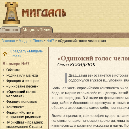
Главная
>
Мигдаль Times
>
№67
>
«Одинокий голос человека»
К разделу «Мигдаль
Times»
«Одинокий голос чело
В номере №67
Ольга КСЕНДЗЮК
Обложка
Родина или мачеха
Двадцатый век останется в истории 
содрогнулся в ужасе и... упоении, 
Франция и ее евреи
«В нирване песен»
Большая часть евразийского континента была
«Одинокий голос
бодрые марши строил себе концлагерь. Китай
человека»
«нового порядка». В Италии на фашистские м
Француз поневоле
мир, тайно и бесполезно соревнуясь в этом с
Континент
обратила агрессию на самое себя, принявшис
Флакон «Коти» в
Экзистенциализм, «философия существования», 
старинном ридикюле
человеконенавистнические идеологии, когда
Ту би-Шват - праздник
импульсом для развития искусства и науки. Пр
возрождения Страны