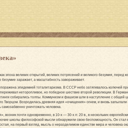
века»
как эпоха великих открытий, великих потрясений и великого безумия, перед 
ибо безумие заражает, а масштабность завораживает.
 поражена эпидемией тоталитаризма. В СССР небо затягивалось колючей пр
 переживал неторопливое, но победное шествие второй революции. В Герман
итинги собирались толпы. Коммунизм и фашизм шли в наступление с общей 
 его Творцом. Возродилась древняя идея «очищения» огнем, и вновь запылали
ь самозабвенно уничтожать человека.
возник почти одновременно, в 10-х — 30-х гг. 20 в., в нескольких европейски
 прочие школы философской мысли обнаружили свою беспомощность. Он стал
остая, на первый взгляд, мысль о неразделимом единстве мира и человека ок