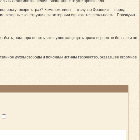
тельных взаимоотношений. Возможно, это уже произошло.
 попросту говоря, страх? Комплекс вины — в случае Франции — перед
ллюзорные конструкции, за которыми скрывается реальность... Прозвучит
ет быть, нам пора понять, что нужно защищать права евреев не больше и не
низанное духом свободы и поисками истины творчество, оказавшее огромное
?