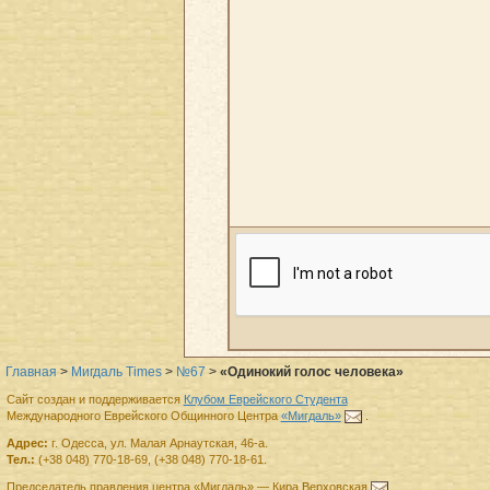
Главная
>
Мигдаль Times
>
№67
>
«Одинокий голос человека»
Сайт создан и поддерживается
Клубом Еврейского Студента
Международного Еврейского Общинного Центра
«Мигдаль»
.
Адрес:
г.
Одесса
,
ул. Малая Арнаутская, 46-а.
Тел.:
(+38 048) 770-18-69
,
(+38 048) 770-18-61
.
Председатель правления
центра
«Мигдаль»
—
Кира Верховская
.