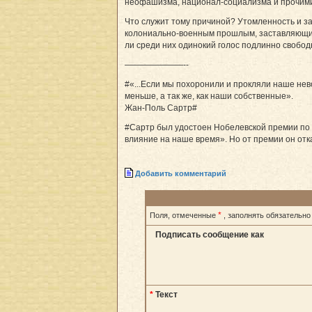
неофашизма, национал-социализма и прочими
Что служит тому причиной? Утомленность и за
колониально-военным прошлым, заставляющий 
ли среди них одинокий голос подлинно свобо
———————--
#«...Если мы похоронили и прокляли наше нев
меньше, а так же, как наши собственные».
Жан-Поль Сартр#
#Сартр был удостоен Нобелевской премии по л
влияние на наше время». Но от премии он отк
Добавить комментарий
*
Поля, отмеченные
, заполнять обязательно
Подписать сообщение как
*
Текст