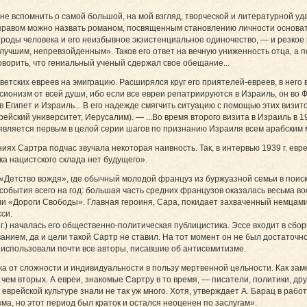
 не вспомнить о самой большой, на мой взгляд, творческой и литературной у
ым правом можно назвать романом, посвященным становлению личности основа
ироды человека и его неизбывное экзистенциальное одиночество, — и резкое
«лучшим, непревзойденным». Таков его ответ на вечную униженность отца, а 
ворить, что гениальный ученый сдержал свое обещание...
ветских евреев на эмиграцию. Расширялся круг его приятелей-евреев, в нег
сионизм от всей души, ибо если все евреи репатриируются в Израиль, он во Ф
Египет и Израиль... В его надежде смягчить ситуацию с помощью этих визит
йский университет, Иерусалим). — ...Во время второго визита в Израиль в 19
 является первым в целой серии шагов по признанию Израиля всем арабским 
иях Сартра подчас звучала некоторая наивность. Так, в интервью 1939 г. ев
а нацистского склада нет будущего».
 «Детство вождя», где обычный молодой француз из буржуазной семьи в поиск
события всего на год: большая часть средних французов оказалась весьма в
гии «Дороги Свободы». Главная героиня, Сара, покидает захваченный немцам
си.
.) началась его общественно-политическая публицистика. Эссе входит в сбо
анием, да и цели такой Сартр не ставил. На тот момент он не был достаточн
 использовали почти все авторы, писавшие об антисемитизме.
а от сложности и индивидуальности в пользу мертвенной цельности. Как заме
, чем вторых. А евреи, знакомые Сартру в то время, — писатели, политики, 
еврейской культуре знали не так уж много. Хотя, утверждает А. Барац в раб
а, но этот период был краток и остался неоценен по заслугам».