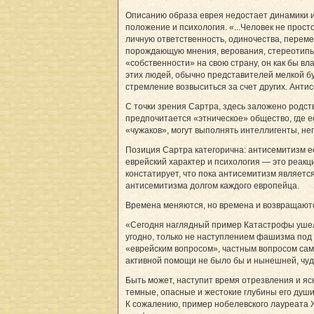
Описанию образа еврея недостает динамики и 
положение и психология. «...Человек не прос
личную ответственность, одиночества, переме
порождающую мнения, верования, стереотипы,
«собственности» на свою страну, он как бы в
этих людей, обычно представителей мелкой б
стремление возвыситься за счет других. Анти
С точки зрения Сартра, здесь заложено родс
предпочитается «этническое» общество, где е
«чужаков», могут выполнять интеллигенты, не
Позиция Сартра категорична: антисемитизм ес
еврейский характер и психология — это реакци
констатирует, что пока антисемитизм являетс
антисемитизма долгом каждого европейца.
Времена меняются, но времена и возвращаются.
«Сегодня наглядный пример Катастрофы ушел 
угодно, только не наступлением фашизма под 
«еврейским вопросом», частным вопросом сами
активной помощи не было бы и нынешней, чуд
Быть может, наступит время отрезвления и ясн
темные, опасные и жестокие глубины его души
К сожалению, пример нобелевского лауреата 