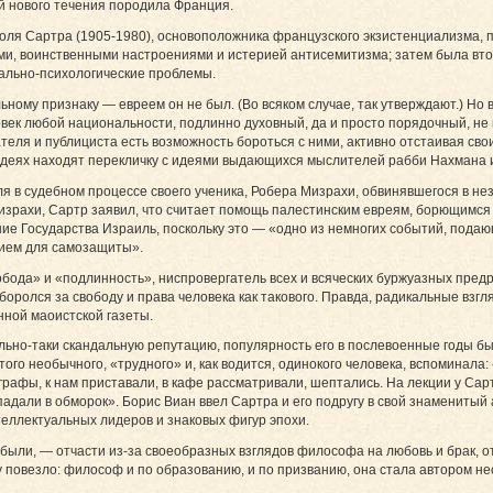
й нового течения породила Франция.
ля Сартра (1905-1980), основоположника французского экзистенциализма, пр
и, воинственными настроениями и истерией антисемитизма; затем была вто
ально-психологические проблемы.
ому признаку — евреем он не был. (Во всяком случае, так утверждают.) Но в
век любой национальности, подлинно духовный, да и просто порядочный, не
теля и публициста есть возможность бороться с ними, активно отстаивая сво
 идеях находят перекличку с идеями выдающихся мыслителей рабби Нахмана
теля в судебном процессе своего ученика, Робера Мизрахи, обвинявшегося в 
израхи, Сартр заявил, что считает помощь палестинским евреям, борющимся
ие Государства Израиль, поскольку это — «одно из немногих событий, подаю
жием для самозащиты».
да» и «подлинность», ниспровергатель всех и всяческих буржуазных предрас
оролся за свободу и права человека как такового. Правда, радикальные взгл
ной маоистской газеты.
льно-таки скандальную репутацию, популярность его в послевоенные годы бы
го необычного, «трудного» и, как водится, одинокого человека, вспоминала:
рафы, к нам приставали, в кафе рассматривали, шептались. На лекции у Сарт
падали в обморок». Борис Виан ввел Сартра и его подругу в свой знамениты
еллектуальных лидеров и знаковых фигур эпохи.
были, — отчасти из-за своеобразных взглядов философа на любовь и брак, 
 повезло: философ и по образованию, и по призванию, она стала автором нес