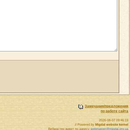
Замечания/предложения
по работе сайта
2026-08-07 09:46:19
// Powered by
Migdal website kernel
Вебмастер живет по адресу
webmaster@migdal.org.ua