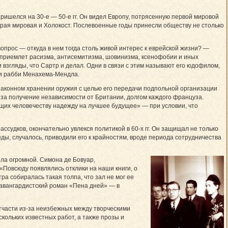
ишелся на 30-е — 50-е гг. Он видел Европу, потрясенную первой мировой
рая мировая и Холокост. Послевоенные годы принесли обществу не столько
опрос — откуда в нем тогда столь живой интерес к еврейской жизни? —
 приемлет расизма, антисемитизма, шовинизма, ксенофобии и иных
и взгляды, что Сартр и делал. Одни в связи с этим называют его юдофилом,
 и рабби Менахема-Мендла.
незаконном хранении оружия с целью его передачи подпольной организации
 за получение независимости от Британии, долгом каждого француза.
щих человечеству надежду на лучшее будущее» — при условии, что
судков, окончательно увлекся политикой в 60-х гг. Он защищал не только
яды, случалось, приводили его к крайностям, вроде периода сотрудничества
ла огромной. Симона де Бовуар,
 «Повсюду появлялись отклики на наши книги, о
ра собиралась такая толпа, что зал не мог ее
й авангардистский роман «Пена дней» — в
отчасти из-за неизбежных между творческими
кольких известных работ, а также прозы и