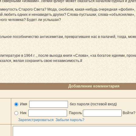
 скверными «измами». Легкий флирт может оказаться началом бурных и дли
мкнутость Старого Света? Мода, снобизм, какая-нибудь очередная «фобия»,
любить одних и ненавидеть других? Слова-пустышки, слова-«объяснялки», и
дного человека? Будет ли услышан?
ольное пособничество антисемитам, превратившее нас в палачей, тогда, мож
итературе в 1964 г ., после выхода книги «Слова», «за богатое идеями, про
азался, желая сохранить свою независимость.#
Добавление комментария
Имя
без пароля (гостевой вход)
Ник
Пароль
Войти
Зарегистрироваться
Забыли пароль?