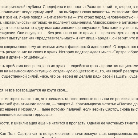
исторической глубины. Специфика и ценность «Размышлений...», скорее, в т
то принимает некую сумму идей — он выбирает свою личность». Антисемит бои
н и жизни. Иначе говоря, «антисемитизм — это страх перед человечностью».
 «правильность» которых не подлежит сомнениям. Мировоззрение антисемит
ладеет ею совместно с другими «истинными французами», богатыми и успешны
уржуазии. Они ощущают — без реальных на то причин — превосходство над вс
семит выступает как «представитель масс» и «от лица народа», он верит, чт
тво современного ему антисемитизма с фашистской идеологией. Отвергаются 
сть разделение на своих и чужих. История подтверждает мысль Сартра: образ
гры и другие «отщепенцы».
ть проблема неевреев, и на их руках — еврейская кровь, пролитая нацистам
я на невыносимую ситуацию, созданную обществом: «...то, как еврей реагиру
я существенной силой, «все, что бы евреи ни делали ради своей защиты, буд
 И все возвращается на круги своя...
в историю настолько, что начались множественные попытки ее ревизии, и 
маской фанатичного ислама, — говорит А. Красильщиков в статье «Плохие др
х евреев и Израиля... Ныне потомки палачей, если верить Сартру, снова в
овищной вспышки террора...»
ости, и цивилизация еще не катится в пропасть. Однако ее частенько тянет в 
.
Жан-Поля Сартра как-то не вдохновляет значительную часть современных ев