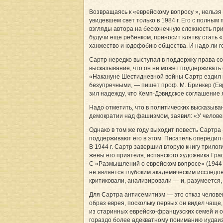
Возвращаясь к «еврейскому вопросу », нельзя
увидевшем свет только в 1984 г. Его с полн
взгляды автора на бесконечную сложность пр
будучи еще ребенком, приносит клятву стать 
ханжество и юдофобию общества. И надо ли го
Сартр нередко выступал в поддержку права со
высказывание, что он не может поддерживать 
«Накануне Шестидневной войны Сартр ездил в 
безупречными, — пишет проф. М. Бринкер (Евре
зил надежду, что Кемп-Дэвидское соглашение
Надо отметить, что в политических высказыван
демократии над фашизмом, заявил: «У человек
Однако в том же году выходит повесть Сартра
поддерживают его в этом. Писатель опередил 
В 1944 г. Сартр завершил вторую книгу трило
жены его приятеля, испанского художника Грас
С «Размышлений о еврейском вопросе» (1944 г
не является глубоким академическим исследов
критиковали, анализировали — и, разумеется,
Для Сартра антисемитизм — это отказ человек
образ еврея, поскольку первых он видел чаще
из старинных еврейско-французских семей и о 
гораздо более адекватному пониманию иудаизм