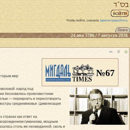
Чтобы войти, сначала
зарегистрируйтесь
.
24 ава 5786 / 7 августа 2026
0
№67
которым мир
оволокой: народ под
ии бесновались провозвестники
целью — перекроить и пересотворить
 костры средневековья. Цивилизация
х странах как ответ на
 возрождением гуманизма, мощным
азалась столь же неожиданной, сколь и