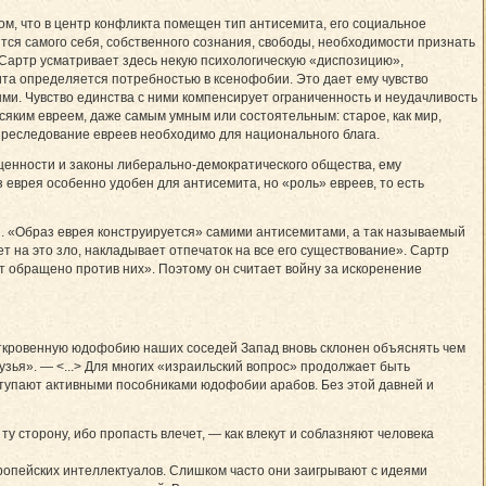
ом, что в центр конфликта помещен тип антисемита, его социальное
тся самого себя, собственного сознания, свободы, необходимости признать
 Сартр усматривает здесь некую психологическую «диспозицию»,
а определяется потребностью в ксенофобии. Это дает ему чувство
ми. Чувство единства с ними компенсирует ограниченность и неудачливость
яким евреем, даже самым умным или состоятельным: старое, как мир,
о преследование евреев необходимо для национального блага.
ценности и законы либерально-демократического общества, ему
 еврея особенно удобен для антисемита, но «роль» евреев, то есть
и. «Образ еврея конструируется» самими антисемитами, а так называемый
ет на это зло, накладывает отпечаток на все его существование». Сартр
ет обращено против них». Поэтому он считает войну за искоренение
откровенную юдофобию наших соседей Запад вновь склонен объяснять чем
узья». — <...> Для многих «израильский вопрос» продолжает быть
ыступают активными пособниками юдофобии арабов. Без этой давней и
ту сторону, ибо пропасть влечет, — как влекут и соблазняют человека
ропейских интеллектуалов. Слишком часто они заигрывают с идеями