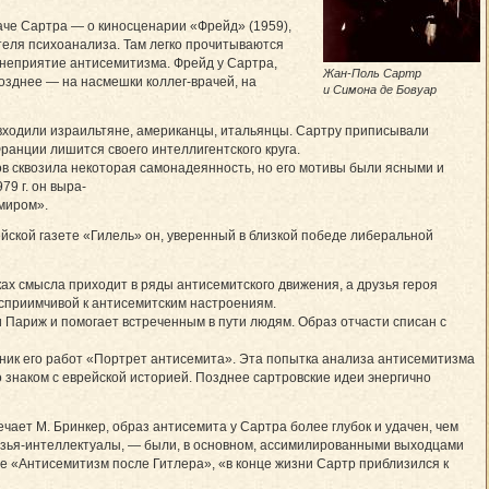
даче Сартра — о киносценарии «Фрейд» (1959),
теля психоанализа. Там легко прочитываются
 неприятие антисемитизма. Фрейд у Сартра,
Жан-Поль Сартр
позднее — на насмешки коллег-врачей, на
и Симона де Бовуар
о входили израильтяне, американцы, итальянцы. Сартру приписывали
ранции лишится своего интеллигентского круга.
ов сквозила некоторая самонадеянность, но его мотивы были ясными и
79 г. он выра-
миром».
рейской газете «Гилель» он, уверенный в близкой победе либеральной
ах смысла приходит в ряды антисемитского движения, а друзья героя
осприимчивой к антисемитским настроениям.
и Париж и помогает встреченным в пути людям. Образ отчасти списан с
рник его работ «Портрет антисемита». Эта попытка анализа антисемитизма
о знаком с еврейской историей. Позднее сартровские идеи энергично
чает М. Бринкер, образ антисемита у Сартра более глубок и удачен, чем
друзья-интеллектуалы, — были, в основном, ассимилированными выходцами
оте «Антисемитизм после Гитлера», «в конце жизни Сартр приблизился к