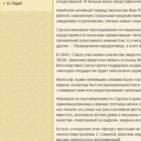
плодотворной. И больше всего представителе
О, Пари!
Наиболее активный период творчества Жан-По
войной, охваченную страшными предчувствиям
ожидаемое отдохновение, сколько новые соци
Сартра миновали преследования по национальн
представляется несколько примитивным. Чело
проявлений агрессивного невежества. А у писа
другие — Праведником народов мира, а в его
В 1946 г. Сартр участвовал в качестве свиде
ЛЕХИ. Закончив свидетельствовать в пользу М
Впоследствии Сартр горячо поддержал создан
«молодое государство будет обеспечено ору
Философ, чьими любимыми словами были «свобо
евреев, поскольку был интернационалистом и б
с коммунистами или редактирования запрещен
Невзирая на противоречивость Сартра и дово
единомышленница и верная спутница жизни это
нас писали, на улице нас расстреливали фотог
вместить, возникала жуткая давка и женщины 
качестве «персонажей за кадром», модных инт
Кстати, отношения этих «фигур» простыми не 
личностями проблем. С Симоной, впрочем, ему
весьма любопытных воспоминаний.