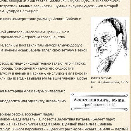
выплывающая из окон театра. Иллюзион «Мулен Руж» на Тираспольской
не встретил». Модные вернисажи. Шумные пирушки художников в старой
ем Эдуарда Багрицкого.
ускника коммерческого училища Исаака Бабеля с
енной животворным солнцем Франции, но к
непреодолимой страстью совершенства.
. И, если бы поставили там мемориальную доску с
м именем Исаак Бабель вплел свою веточку в венок
рвому взгляду снисходительно заявил, что «Париж,
города, прикоснулся к самой его сущности и
«глухим и немым в Париже», не случись ему в юности
Исаак Бабель.
и, как всегда называли его бывшие ученики, мосье
Рис. Ю. Анненкова, 1925
г.
ная мастерица Александра Милевская с
ак одессита или одесситку, независимо
Дерибасовской, восседает мадам
 словом «мадемуазель». В повести Валентина Катаева «Белеет парус
вки на Канатной улице мадам Коган. В давней пьесе Льва Славина
карчук. В числе персонажей «Одесских рассказов» Исаака Бабеля — первый