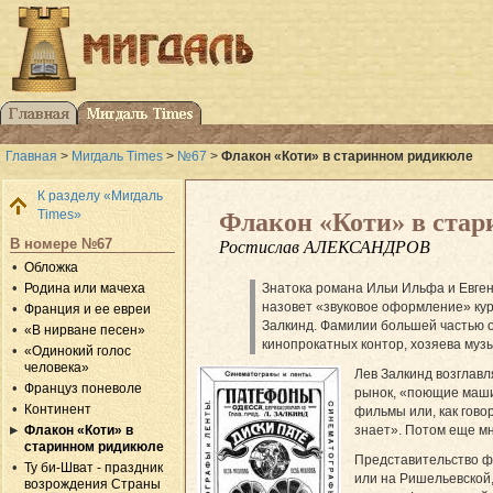
Главная
>
Мигдаль Times
>
№67
>
Флакон «Коти» в старинном ридикюле
К разделу «Мигдаль
Times»
Флакон «Коти» в ста
В номере №67
Ростислав АЛЕКСАНДРОВ
Обложка
Родина или мачеха
Знатока романа Ильи Ильфа и Евгени
назовет «звуковое оформление» кур
Франция и ее евреи
Залкинд. Фамилии большей частью 
«В нирване песен»
кинопрокатных контор, хозяева муз
«Одинокий голос
человека»
Лев Залкинд возглавл
Француз поневоле
рынок, «поющие маши
Континент
фильмы или, как гово
Флакон «Коти» в
знает». Потом еще мн
старинном ридикюле
Представительство ф
Ту би-Шват - праздник
или на Ришельевской, 
возрождения Страны