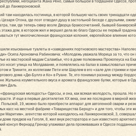
республики, негоцианта Жана Рено, самый большой в тогдашней Одессе, про
кой до Ланжероновской.
ий там находилась гостиница, в которой большую часть своих тринадцати оде
Цезаря Отона, где поэт отводил душу в застольной беседе с друзьями, ожи
атра, там, где теперь сквер возле Дворца бракосочетаний, бывшей банкирск
 этажа дом, в котором жил и вершил дела во благо Одессы ее первый градон
дываться тут многочисленная французская колония, европейское влияние кот
шили изысканные туалеты в «заведениях портновского мастерства» Наполео
ди» Осипа Ароновича Рабиновича: «Молодежь уважала Морица за то, что он п
ье из мастерской мадам Саламбье, что в доме полковника Прокопеуса на Ека
го носит улица на Молдаванке, и появлялись на балах в замысловатых при
том и Трините, их коллегами Пети или Шарлем в его «зале для стрижки и пр
гового дома «Дю-Буллэ и Ко» в Руане. Те, кто понимал разницу между бордо
рне Жульена изумительного вкуса и аромата французские булки, которые в О
ович Даль.
«французская молодость» Одессы, и она, как всякая молодость, прошла. Но 
расте. И еще в первые десятилетия ХХ века, они же последние в мирной жи
 Польской, 19, можно было приобрести аппарат для автогенной сварки и резк
ых касс на местной фабрике «Товарищества Берндт» и для того, чтобы эти 
ри Маритим», агентство которой находилось на Ланжероновской, 3, соверша
 доме предков на Гоголя, 8, жил внук ресторатора и сын известного архитект
кий консул Фернард Гренар улаживал дела проживавших в Одессе подданных
й.