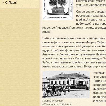
консула Французской 
О, Пари!
улицы от Дерибасовс
Среди других заведен
ресторация француза 
шабли. А напротив те
небольшой, в полтора
герцог де Ришелье. При нем и начинала скла
жизни.
Небезразличные к своей внешности одесситы 
каковой факт остался в романе «Мориц Сефар
по парижским журналам». Модницы носили бел
пудрой фабрики француза Пишона, имя которо
Антуанетты Леонардом, его учениками Лавиньо
вояжей отправлялись в Марсель пароходом Тор
Рубо, а рачительные хозяйки покупали в пека
живого великорусского языка» Владимир Иван
Это была 
любом воз
Лекид» на
несгораем
«Мессаже
старинном
французс
Парикмахерская
заведени
«Лавиньот и Трините»