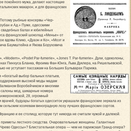
 ее покойного мужа, делают настоящие
тальянских макарон, и для французских
. Потому рыбные консервы «Чер-
оубан и Ад.» Пуже, одесскими
, свадебных балах и юбилейных
куса французский шоколад «Менье» от
е вдовы Клико, «Дуаэн и Ко», «Моэт и
вича Баумштейна и Якова Боруховича
odern», «Podet Par-fumerie», «Jones T. Par-fumerie». Духи, одеколоны,
нах Пинхуса Бланка, Фроима Фан-Юнга, Льва Дуклера, на Ришельевской,
лько не уступает пассажам на Больших Бульварах Парижа.
я «богатый выбор бальных платьев,
я поддержания высокой моды мадам
, Залманом Воробейчиком и многими
е салоны мод, шикарные номера
анжероновской, 28, огромный
 врачей, будуары богатых одесситок украшали французские зеркала из
 сельским хозяевам виноградную лозу лучших французских сортов.
ранцию и ее столицу, которую тут никогда не считали чужой и далекой.
я приметы лестного сходства. Очаровательные женщины. Галантные
«Чрево Одессы»? Блистательная опера — чем не парижская Гранд-опера?