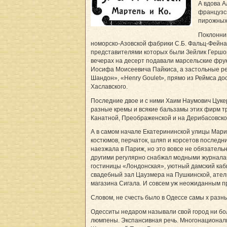
А вдова А
французск
пирожных
Поклонник
номорско-Азовской фабрики С.Б. Фальц-Фейна»
представителями которых были Зейлик Гершо
вечерах на десерт подавали марсельские фру
Иосифа Моисеевича Пайкиса, а застольные ре
Шандон», «Henry Goulet», прямо из Реймса д
Хаславского.
Последние двое и с ними Хаим Наумович Цукер
разные кремы и всякие бальзамы этих фирм т
Канатной, Преображенской и на Дерибасовской
А в самом начале Екатерининской улицы Мари
костюмов, перчаток, шляп и корсетов последн
наезжала в Париж, но это вовсе не обязатель
другими регулярно снабжал модными журнала
гостиницы «Лондонская», уютный дамский каб
свадебный зал Цаузмера на Пушкинской, ател
магазина Сигала. И совсем уж неожиданным п
Словом, не счесть было в Одессе самы х разны
Одесситы недаром называли свой город ни бо
люмпены. Экспансивная речь. Многонационал