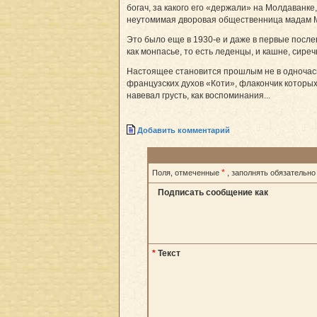
богач, за какого его «держали» на Молдаванке
неутомимая дворовая общественница мадам 
Это было еще в 1930-е и даже в первые после
как монпасье, то есть леденцы, и кашне, сире
Настоящее становится прошлым не в одночасье
французских духов «Коти», флакончик которых
навевал грусть, как воспоминания...
Добавить комментарий
*
Поля, отмеченные
, заполнять обязательно
Подписать сообщение как
*
Текст