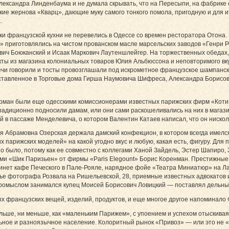
лександра Линденбаума и не думала скрывать, что на Пересыпи, на фабрике
ие жернова «Кварц», дающие муку самого тонкого помола, пригодную и для и
.
и французской кухни не перевелись в Одессе со времен ресторатора Отона
 приготовлялись на чистом прованском масле марсельских заводов «Генри Р
вич Боюканский и Исаак Маркович Лаутеншлейгер. На торжественных обедах
кты из магазина колониальных товаров Юлия Альбюссона и неповторимого в
чи говорили и тосты провозглашали под искрометное французское шампанско
оставленное в Торговые дома Гирша Наумовича Шифреса, Александра Борисо
ман были еще одесскими комиссионерами известных парижских фирм «Коти», «M
радиционно подносили дамам, или они сами раскошеливались на них в магази
 в пассаже Менделевича, о котором Валентин Катаев написал, что он ниско
я Абрамовна Озерская держала дамский конфекцион, в котором всегда имелс
их парижских моделей» на какой угодно вкус и любую, какая есть, фигуру. Дл
но было, потому как ее совместно с коллегами Ханой Зайдель, Эстер Шапиро
ми «Шик Паризьен» от фирмы «Paris Elegount» Борис Коренман. Престижны
инет кафе Печеского в Пале-Рояле, нарядное фойе «Театра Миниатюр» на Л
ье фотографа Розвала на Ришельевской, 28, приемные известных адвокатов и
ромыслом занимался купец Моисей Борисович Ловицкий — поставлял дельным
х французских вещей, изделий, продуктов, и еще многое другое напоминало Ф
льше, ни меньше, как «маленьким Парижем», с упоением и успехом отыскива
ьное и разноязычное население. Колоритный рынок «Привоз» — или это не 