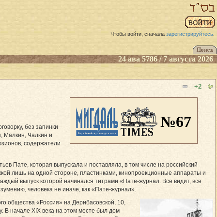
Чтобы войти, сначала
зарегистрируйтесь
.
24 ава 5786 / 7 августа 2026
+2
№67
говорку, без запинки
, Малкин, Чалкин и
юзионов, содержатели
ьев Пате, которая выпускала и поставляла, в том числе на российский
кой лишь на одной стороне, пластинками, кинопроекционные аппараты и
каждый выпуск которой начинался титрами «Пате-журнал. Все видит, все
зумению, человека не иначе, как «Пате-журнал».
о общества «Россия» на Дерибасовской, 10,
у. В начале XIX века на этом месте был дом