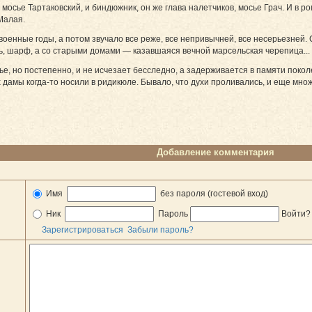
, мосье Тартаковский, и биндюжник, он же глава налетчиков, мосье Грач. И в
Малая.
военные годы, а потом звучало все реже, все непривычней, все несерьезней.
чь, шарф, а со старыми домами — казавшаяся вечной марсельская черепица...
, но постепенно, и не исчезает бесследно, а задерживается в памяти покол
 дамы когда-то носили в ридикюле. Бывало, что духи проливались, и еще мно
Добавление комментария
Имя
без пароля (гостевой вход)
Ник
Пароль
Войти
Зарегистрироваться
Забыли пароль?