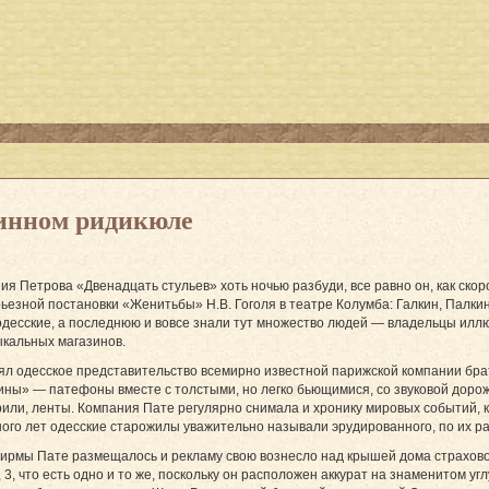
ринном ридикюле
я Петрова «Двенадцать стульев» хоть ночью разбуди, все равно он, как скоро
ьезной постановки «Женитьбы» Н.В. Гоголя в театре Колумба: Галкин, Палкин
одесские, а последнюю и вовсе знали тут множество людей — владельцы илл
ыкальных магазинов.
ял одесское представительство всемирно известной парижской компании брат
ны» — патефоны вместе с толстыми, но легко бьющимися, со звуковой дорож
рили, ленты. Компания Пате регулярно снимала и хронику мировых событий, 
ого лет одесские старожилы уважительно называли эрудированного, по их ра
ирмы Пате размещалось и рекламу свою вознесло над крышей дома страховог
3, что есть одно и то же, поскольку он расположен аккурат на знаменитом угл