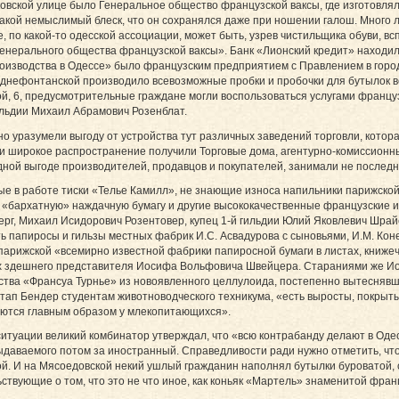
овской улице было Генеральное общество французской ваксы, где изготовлял
кой немыслимый блеск, что он сохранялся даже при ношении галош. Много ле
, по какой-то одесской ассоциации, может быть, узрев чистильщика обуви, вс
генерального общества французской ваксы». Банк «Лионский кредит» находилс
роизводства в Одессе» было французским предприятием с Правлением в горо
ефонтанской производило всевозможные пробки и пробочки для бутылок вся
ой, 6, предусмотрительные граждане могли воспользоваться услугами францу
ильдии Михаил Абрамович Розенблат.
но уразумели выгоду от устройства тут различных заведений торговли, котор
ми широкое распространение получили Торговые дома, агентурно-комиссионн
дной выгоде производителей, продавцов и покупателей, занимали не последн
е в работе тиски «Телье Камилл», не знающие износа напильники парижско
 «бархатную» наждачную бумагу и другие высококачественные французские 
рг, Михаил Исидорович Розентовер, купец 1-й гильдии Юлий Яковлевич Шрай
папиросы и гильзы местных фабрик И.С. Асвадурова с сыновьями, И.М. Конел
 парижской «всемирно известной фабрики папиросной бумаги в листах, книже
их здешнего представителя Иосифа Вольфовича Швейцера. Стараниями же Ио
тва «Франсуа Турнье» из новоявленного целлулоида, постепенно вытеснявш
Остап Бендер студентам животноводческого техникума, «есть выросты, покры
аются главным образом у млекопитающихся».
ситуации великий комбинатор утверждал, что «всю контрабанду делают в Оде
ыдаваемого потом за иностранный. Справедливости ради нужно отметить, ч
й. И на Мясоедовской некий ушлый гражданин наполнял бутылки буроватой, с
ствующие о том, что это не что иное, как коньяк «Мартель» знаменитой фра