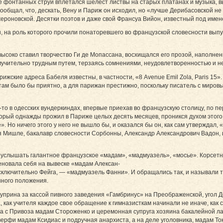
е фонтанных струй вплетался шелест листвы на старых платанах и музыка, 
 сообщал, что, дескать, Вену и Париж он исходил, но «лучше Дерибасовской 
ероновской. Десятки поэтов и даже свой Франсуа Вийон, известный под имен
н, на роль которого прочили понаторевшего во французской словесности вып
ь высоко ставил творчество Ги де Мопассана, восхищался его прозой, наполн
мучительно трудным путем, терзаясь сомнениями, неудовлетворенностью и 
ижские адреса Бабеля известны, в частности, «8 Avenue Emil Zola, Paris 15»
ам было бы приятно, а для парижан престижно, поскольку писатель с мировы
-то в одесских вундеркиндах, впервые приехав во французскую столицу, по пе
торый однажды прожил в Париже целых десять месяцев, проникся духом этого 
. Но ничего этого у него не вышло бы, и оказался бы он, как сам утверждал, 
 Мишле, бакалавр словесности Сорбонны, Александр Александрович Вадон, ил
о услышать галантное французское «мадам», «мадмуазель», «мосье». Корсет
новала себя на вывеске «мадам Алексан-
 исключительно Фейга, — «мадмуазель Фанни». И обращались так, и называли т
нного положения.
уприна за кассой пивного заведения «Гамбринус» на Преображенской, угол 
как учителя каждое свое обращение к гимназисткам начинали не иначе, как
а с Привоза мадам Стороженко и церемонная супруга хозяина бакалейной ла
ерфи мадам Ксидиас и подручная анархиста, а на деле уголовника, мадам То