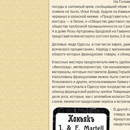
На Головк
посуды и сапожный крем, сообщавший обуви та
помине не было, Илья Ильф, будучи на Кавказе
черканул в записной книжке: «Представитель 
контора — в Лионе, и «Общество джутового п
общество пробочной промышленности на Средн
А в доме Розы Артуровны Бродской на Гаванн
представителем которого состоял купец 2-й г
Деловые люди Одессы, в том числе евреи, дав
всяческого процветания». Наряду с магазина
обороте которых французские товары, к обою
Классные мастера предпочитали иметь удобны
«Виноград», мелкозернистую, так называемую
материалы, которые поставляли Давид Гершбе
Наполовину французскими можно было считать 
Ясиновского и других, использовавших бумагу
которая поступала в Одессу при посредстве 
обиход французской работы гребни Товарищес
деле рога, которые, как с апломбом излагал 
слоем, являются придатками черепа и встреч
В другой 
товара, в
Арнаутско
свидетель