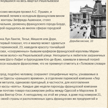
тянувшийся на весь квартал Ришельевской
сских месяцев прожил А.С. Пушкин, и
вляемой легким и холодным французским вином
ой конторы Зигфрида Ашкенази, стоял
ачальник, уроженец французского города Бордо,
орой ощущалось во многих сферах городской
на Луи Лангле, Тесье, Мишеля или Доре,
Дерибасовская, 10
ервый показал, что и маклер может одеваться
терининской, 23, наводили красоту тончайшей
ческах, «сооруженных» бывшим куафером французской королевы Марии-
ически волос» на Ришельевской улице. Негоцианты и любители заграничных
ским Шато-Лафит и бургундским Кло-де-Вужо, хаживали в винный погреб
дессе называли франзолями, что не преминул отметить в «Толковом словаре
город, подобно человеку, сохраняет специфичные черты, узнаваемые в
зни Одессы «раньшего времени», в отделении парижской компании «Лер
и металла, одинаково пригодный, в частности, для изготовления
же кассы «взять». Каждые две недели пароходы французской компании
ли почтово-товаро-пассажирские рейсы между Одессой и Марселем. В
ора Виктор Отон. А неподалеку, на этой же улице, в доме под номером 21,
 своей страны и расположенных здесь французских же предприятий и