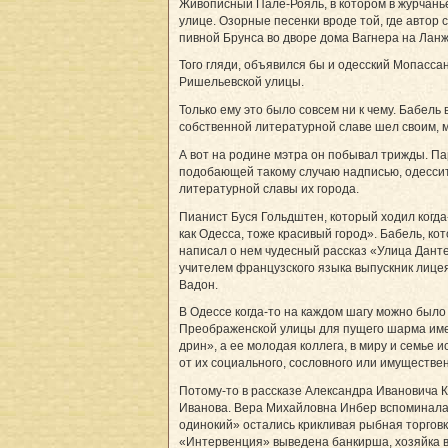
Живописный Пале-Рояль, в котором в журчань
улице. Озорные песенки вроде той, где автор
пивной Брунса во дворе дома Вагнера на Ланж
Того гляди, объявился бы и одесский Мопасса
Ришельевской улицы.
Только ему это было совсем ни к чему. Бабел
собственной литературной славе шел своим, 
А вот на родине мэтра он побывал трижды. Пар
подобающей такому случаю надписью, одессит
литературной славы их города.
Пианист Буся Гольдштен, который ходил когда
как Одесса, тоже красивый город». Бабель, ко
написал о нем чудесный рассказ «Улица Данте»
учителем французского языка выпускник лицея
Вадон.
В Одессе когда-то на каждом шагу можно был
Преображенской улицы для пущего шарма име
дрин», а ее молодая коллега, в миру и семье
от их социального, сословного или имуществе
Потому-то в рассказе Александра Ивановича К
Иванова. Вера Михайловна Инбер вспоминала, 
одинокий» остались крикливая рыбная торговк
«Интервенция» выведена банкирша, хозяйка в