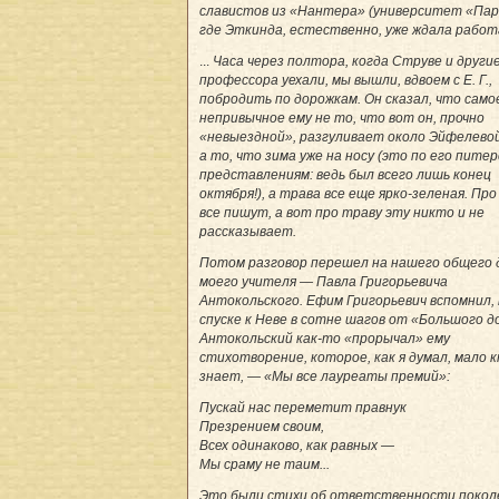
славистов из «Нантера» (университет «Пар
где Эткинда, естественно, уже ждала работ
...
Часа через полтора, когда Струве и други
профессора уехали, мы вышли, вдвоем с Е. Г.,
побродить по дорожкам. Он сказал, что само
непривычное ему не то, что вот он, прочно
«невыездной», разгуливает около Эйфелево
а то, что зима уже на носу (это по его пите
представлениям: ведь был всего лишь конец
октября!), а трава все еще ярко-зеленая. Пр
все пишут, а вот про траву эту никто и не
рассказывает.
Потом разговор перешел на нашего общего 
моего учителя — Павла Григорьевича
Антокольского. Ефим Григорьевич вспомнил, 
спуске к Неве в сотне шагов от «Большого д
Антокольский как-то «прорычал» ему
стихотворение, которое, как я думал, мало 
знает, — «Мы все лауреаты премий»:
Пускай нас переметит правнук
Презрением своим,
Всех одинаково, как равных —
Мы сраму не таим...
Это были стихи об ответственности покол