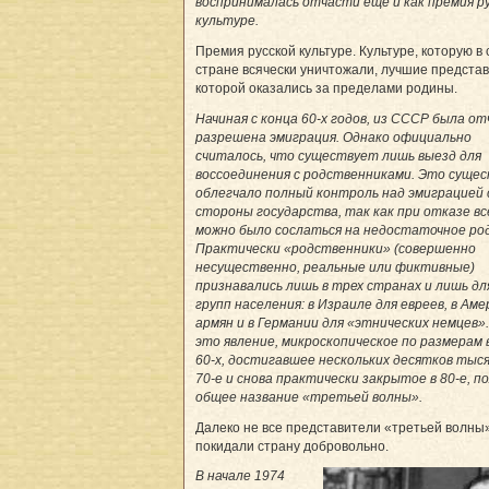
воспринималась отчасти еще и как премия р
культуре.
Премия русской культуре. Культуре, которую в
стране всячески уничтожали, лучшие предста
которой оказались за пределами родины.
Начиная с конца 60-х годов, из СССР была о
разрешена эмиграция. Однако официально
считалось, что существует лишь выезд для
воссоединения с родственниками. Это суще
облегчало полный контроль над эмиграцией 
стороны государства, так как при отказе вс
можно было сослаться на недостаточное ро
Практически «родственники» (совершенно
несущественно, реальные или фиктивные)
признавались лишь в трех странах и лишь дл
групп населения: в Израиле для евреев, в Аме
армян и в Германии для «этнических немцев».
это явление, микроскопическое по размерам 
60-х, достигавшее нескольких десятков тысяч
70-е и снова практически закрытое в 80-е, п
общее название «третьей волны».
Далеко не все представители «третьей волны
покидали страну добровольно.
В начале 1974