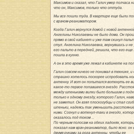
Максимов и сказал, что Галич умер полчаса н
что он, Максимов, только что оттуда.
Мы все пошли туда. В квартире еще были п
с врачом-реаниматором.
Когда Галич вернулся домой с новой антенно
Ангелины Николаевны не было дома. Он про
прямо в свой кабинет и уже там скинул паль
стул. Ангелина Николаевна, вернувшись и не
его пальто в передней, решила, что его еще 
пошла в кухню.
А он в это время уже лежал в кабинете на полу
Галич совсем ничего не понимал в технике, и
страшно хотелось поскорее испробовать но
антенну. И вот он попытался воткнуть ее ви
какое-то первое попавшееся гнездо. Рассто
между шпеньками вилки было большим и под
только к одному гнезду, которого Галич, нав
не заметил. Он взял плоскогубцы и стал сги
шпеньки, надеясь так уменьшить расстояни
ними. Согнул и воткнул-таки в гнездо, кото
оказалось под током ...
По черным полосам на обеих ладонях, котор
показал нам врач-реаниматор, было ясно: он 
двумя руками за рога антенны, чтобы ее