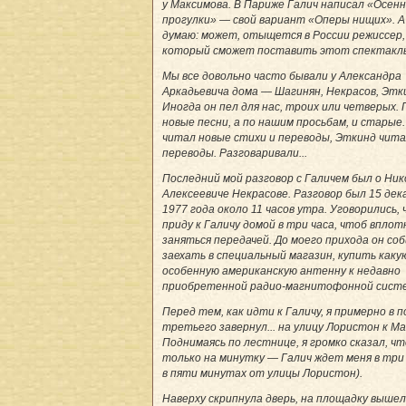
у Максимова. В Париже Галич написал «Осен
прогулки» — свой вариант «Оперы нищих». А 
думаю: может, отыщется в России режиссер,
который сможет поставить этот спектакл
Мы все довольно часто бывали у Александра
Аркадьевича дома — Шагинян, Некрасов, Эткин
Иногда он пел для нас, троих или четверых. 
новые песни, а по нашим просьбам, и старые.
читал новые стихи и переводы, Эткинд чита
переводы. Разговаривали...
Последний мой разговор с Галичем был о Ни
Алексеевиче Некрасове. Разговор был 15 дек
1977 года около 11 часов утра. Уговорились, 
приду к Галичу домой в три часа, чтоб впло
заняться передачей. До моего прихода он со
заехать в специальный магазин, купить каку
особенную американскую антенну к недавно
приобретенной радио-магнитофонной сист
Перед тем, как идти к Галичу, я примерно в 
третьего завернул... на улицу Лористон к Ма
Поднимаясь по лестнице, я громко сказал, чт
только на минутку — Галич ждет меня в три 
в пяти минутах от улицы Лористон).
Наверху скрипнула дверь, на площадку выше