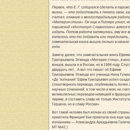
Первое, что Е. Г. собирался сделать в париж
жизни, — это подготовить к печати свою, ка
считал, главную и многострадальную работ
«Материя стиха». Он еще в Питере узнал, ч
парижский «Институт Славистики» взялся 
издать. Потом работа затянулась: ему все 
хотелось что-то добавить или переделать, 
замечательная книга вышла только в начале
года.
Замечу далее, что замечательная книга Ефим
Григорьевича Эткинда «Материя стиха», в кон
концов, вышла и в России, но в 1998 году. Спус
двадцать лет... А вот что пишет об Ефиме
Григорьевиче Эткинде его ученица Нина Гучин
«До “изгнания” Ефим Григорьевич успел созда
стихотворного перевода, опубликовать более 
научных сочинений, в том числе и книг, не счи
великолепных переводов немецкой и француз
лирики, и составить славу не только Института
Герцена, но и славу России».
Вот такой человек был изгнан из своей страны
приютила Франция! Как приютила она еще од
изгнанника — Александра Аркадьевича Галича.
МТ №42.)