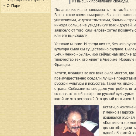
возрождения Страны
из высших проявлений свободы.
О, Пари!
Полагаю, излишне напоминать, что так было не
В советское время эмиграция была сопряжена
унижениями, издевательствами, болью и стра
никогда больше не увидеть близких и друзей. И
зависело от того, сам человек хотел покинуть 
или его вынуждали.
Уезжали многие. И среди них те, без кого русс
культура была бы существенно скуднее. Была
Б-гу, именно «была», ибо сейчас нам вполне д
творчество тех, кто живет в Америке, Израиле
Франции.
Кстати, Франция во все века была местом, где
преимущественно оседали лучшие представи
русской культуры и искусства. Такая уж, видно, 
страна. Соблазнительно даже употребить шта
сказав что-то об «островке русской культуры»..
какой же это островок? Это целый континент!
Кстати, о континен
Именно в Париже
издавался журнал
«Континент», име
целью объединить
одной обложкой вс