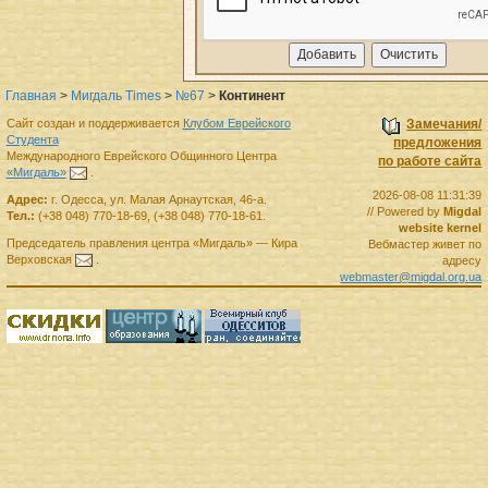
Главная
>
Мигдаль Times
>
№67
>
Континент
Сайт создан и поддерживается
Клубом Еврейского
Замечания/
Студента
предложения
Международного Еврейского Общинного Центра
по работе сайта
«Мигдаль»
.
2026-08-08 11:31:39
Адрес:
г.
Одесса
,
ул. Малая Арнаутская, 46-а.
// Powered by
Migdal
Тел.:
(+38 048) 770-18-69
,
(+38 048) 770-18-61
.
website kernel
Председатель правления
центра
«Мигдаль»
—
Кира
Вебмастер живет по
Верховская
.
адресу
webmaster@migdal.org.ua