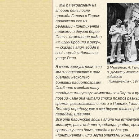
...
Мы с Некрасовым на
второй день после
приезда Галича в Париж
провожали его из
редакции «Континента»
пешком на другой берег
Сены в помещение радио.
«И щуку бросили в реку»,
— сказал Галич, войдя в
свой новый кабинет на
улице Рапп.
Я очень горжусь тем, что
В Максимов, А. Гали
мы в соавторстве с ним
В. Делоне у входа в
редакцию
сделали несколько
«Континента». 1977
больших радиопрограмм.
Особенно я люблю нашу
тридцатиминутную композицию «Париж в ру
поэзии». Мы оба читали стихи поэтов разны
времен, рассказывали о них и о Париже, Галич
Вел эту передачу, как и все другие такого ро
передачи, Шагинян.
Все эти парижские годы Галича мы встречали
минимум, раз в неделю в редакции радио, вре
времени у него дома, иногда в редакции
«Континента», или двумя этажами ниже, в к