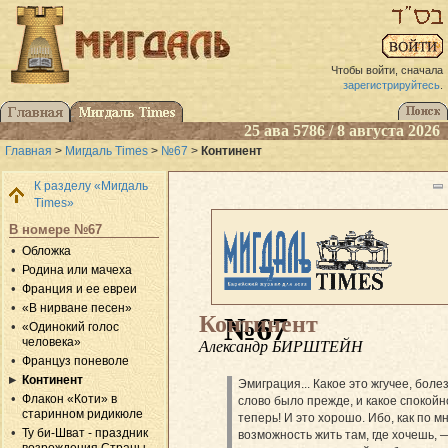
Чтобы войти, сначала
зарегистрируйтесь
.
25 ава 5786 / 8 августа 2026
Главная
>
Мигдаль Times
>
№67
>
Континент
К разделу «Мигдаль
Times»
В номере №67
Обложка
Родина или мачеха
Франция и ее евреи
«В нирване песен»
Континент
№67
«Одинокий голос
человека»
Александр БИРШТЕЙН
Француз поневоле
Континент
Эмиграция... Какое это жгучее, бол
Флакон «Коти» в
слово было прежде, и какое спокойн
старинном ридикюле
теперь! И это хорошо. Ибо, как по мн
Ту би-Шват - праздник
возможность жить там, где хочешь, 