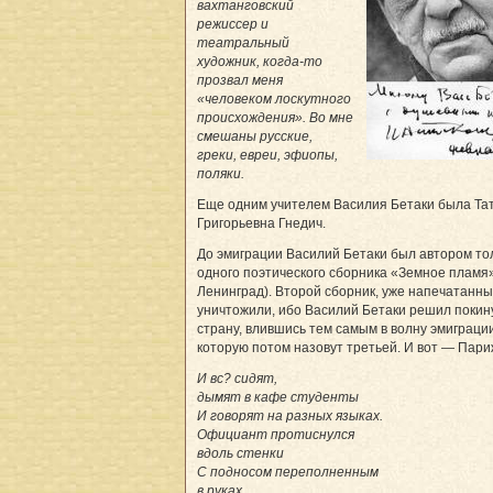
вахтанговский
режиссер и
театральный
художник, когда-то
прозвал меня
«человеком лоскутного
происхождения». Во мне
смешаны русские,
греки, евреи, эфиопы,
поляки.
Еще одним учителем Василия Бетаки была Та
Григорьевна Гнедич.
До эмиграции Василий Бетаки был автором то
одного поэтического сборника «Земное пламя»
Ленинград). Второй сборник, уже напечатанны
уничтожили, ибо Василий Бетаки решил покин
страну, влившись тем самым в волну эмиграции
которую потом назовут третьей. И вот — Париж
И вс? сидят,
дымят в кафе студенты
И говорят на разных языках.
Официант протиснулся
вдоль стенки
С подносом переполненным
в руках,