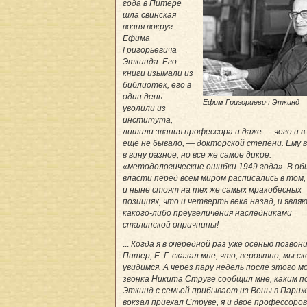
года в Питере
шла свинская
возня вокруг
Ефима
Григорьевича
Эткинда. Его
книги изымали из
библиотек, его в
один день
Ефим Григориевич Эткинд
уволили из
института,
лишили звания профессора и даже — чего и 
еще не бывало, — докторской степени. Ему 
в вину разное, но все же самое дикое:
«методологические ошибки 1949 года». В об
власти перед всем миром расписались в том,
и ныне стоят на тех же самых мракобесных
позициях, что и четверть века назад, и явля
какого-либо преувеличения наследниками
сталинской опричнины!
...
Когда я в очередной раз уже осенью позвони
Питер, Е. Г. сказал мне, что, вероятно, мы с
увидимся. А через пару недель после этого м
звонка Никита Струве сообщил мне, каким п
Эткинд с семьей прибывает из Вены в Париж
вокзал приехал Струве, я и двое профессоров