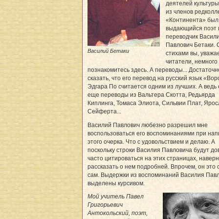
деятелей культуры
из членов редколл
«Континента» был
выдающийся поэт 
переводчик Васил
Павлович Бетаки. 
Василий Бетаки
стихами вы, уваж
читатели, немного
познакомитесь здесь. А переводы... Достаточн
сказать, что его перевод на русский язык «Во
Эдгара По считается одним из лучших. А ведь 
еще переводы из Вальтера Скотта, Редьярда
Киплинга, Томаса Элиота, Сильвии Плат, Ярос
Сейферта...
Василий Павлович любезно разрешил мне
воспользоваться его воспоминаниями при на
этого очерка. Что с удовольствием и делаю. А
поскольку строки Василия Павловича будут до
часто цитироваться на этих страницах, наверн
рассказать о нем подробней. Впрочем, он это
сам. Выдержки из воспоминаний Василия Пав
выделены курсивом.
Мой учитель Павел
Григорьевич
Антокольский, поэт,