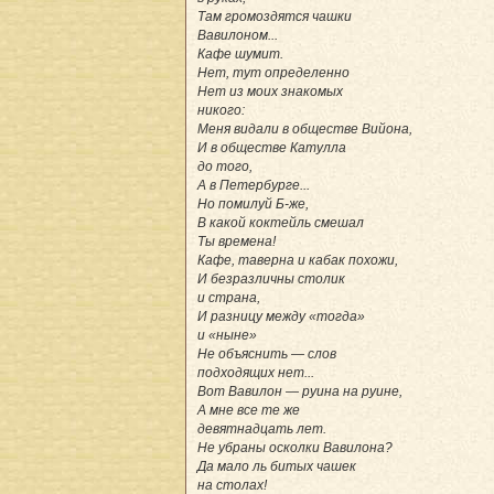
Там громоздятся чашки
Вавилоном...
Кафе шумит.
Нет, тут определенно
Нет из моих знакомых
никого:
Меня видали в обществе Вийона,
И в обществе Катулла
до того,
А в Петербурге...
Но помилуй Б-же,
В какой коктейль смешал
Ты времена!
Кафе, таверна и кабак похожи,
И безразличны столик
и страна,
И разницу между «тогда»
и «ныне»
Не объяснить — слов
подходящих нет...
Вот Вавилон — руина на руине,
А мне все те же
девятнадцать лет.
Не убраны осколки Вавилона?
Да мало ль битых чашек
на столах!