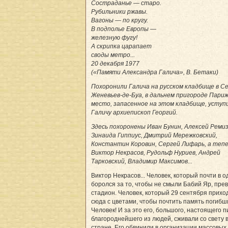
Состраданье — старо.
Рубильники ржавы.
Вагоны — по кругу.
В подполье Европы —
железную фугу!
А скрипка царапает
своды метро...
20 декабря 1977
(«Памяти Александра Галича», В. Бетаки)
Похоронили Галича на русском кладбище в Се
Женевьев-де-Буа, в дальнем пригороде Париж
место, запасенное на этом кладбище, уступ
Галичу архиепископ Георгий.
Здесь похоронены Иван Бунин, Алексей Ремиз
Зинаида Гиппиус, Дмитрий Мережковский,
Константин Коровин, Сергей Лифарь, а тепе
Виктор Некрасов, Рудольф Нуриев, Андрей
Тарковский, Владимир Максимов...
Виктор Некрасов... Человек, который почти в о
боролся за то, чтобы не смыли Бабий Яр, прев
стадион. Человек, который 29 сентября прихо
сюда с цветами, чтобы почтить память погибш
Человек! И за это его, большого, настоящего п
благороднейшего из людей, сживали со свету 
стране. Его обвинили в организации массовых