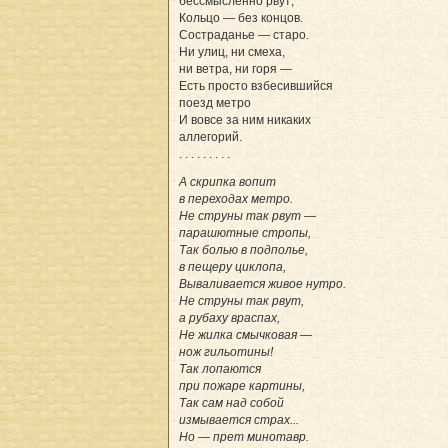
бессмысленно рвут;
Кольцо — без концов.
Состраданье — старо.
Ни улиц, ни смеха,
ни ветра, ни горя —
Есть просто взбесившийся
поезд метро
И вовсе за ним никаких
аллегорий.
. . . . . . . . .
А скрипка вопит
в переходах метро.
Не струны так рвут —
парашютные стропы,
Так болью в подполье,
в пещеру циклопа,
Вываливается живое нутро.
Не струны так рвут,
а рубаху враспах,
Не жилка смычковая —
нож гильотины!
Так лопаются
при пожаре картины,
Так сам над собой
измывается страх...
Но — прет минотавр.