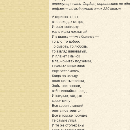
отрегулировать. Сердце, перенесшее не од
инфаркт, не выдержало этих 220 вольт.
А скрипка вопит
в переходах метро,
Играет венгерку
мальчишка лохматый,
И в шапку — чуть брякнув —
то зло, то добро,
То смерть, то любовь,
то взгляд виноватый.
И плачет смычок
в лабиринтах подземки,
О чем-то никчемном
еще беспокоясь,
Когда по кольцу,
пяля желтые зенки,
Забыв остановки, —
взбесившийся поезд...
И каждые, каждые
сорок минут
Вся серия станций
опять повторится,
Все в том же порядке,
те самые лица,
И те же стоп-краны