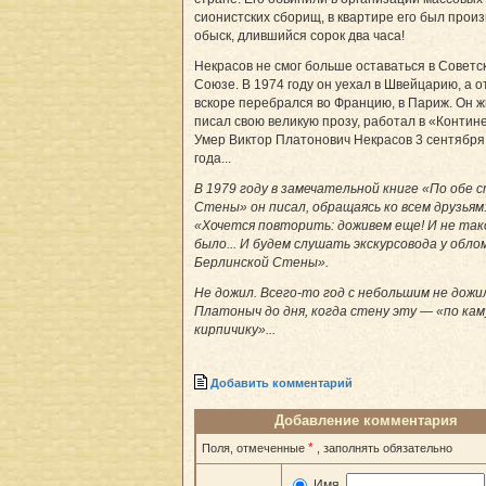
сионистских сборищ, в квартире его был прои
обыск, длившийся сорок два часа!
Некрасов не смог больше оставаться в Советс
Союзе. В 1974 году он уехал в Швейцарию, а о
вскоре перебрался во Францию, в Париж. Он ж
писал свою великую прозу, работал в «Контин
Умер Виктор Платонович Некрасов 3 сентября
года...
В 1979 году в замечательной книге «По обе 
Стены» он писал, обращаясь ко всем друзьям
«Хочется повторить: доживем еще! И не так
было... И будем слушать экскурсовода у обло
Берлинской Стены».
Не дожил. Всего-то год с небольшим не дожи
Платоныч до дня, когда стену эту — «по кам
кирпичику»...
Добавить комментарий
Добавление комментария
*
Поля, отмеченные
, заполнять обязательно
Имя