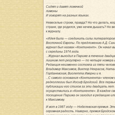
. . . . . . . . . . .
Сидят и давят ложечкой
лимоны
И говорят на разных языках.
Невеселые строки, правда? Но что делать, ког
стране, где родился, уже нечем дышать? Но в
к журналу.
«Идея была — соединить силы литераторов 
Восточной Европы. По предложению А.Д. Сах
журнал был назван «Континент». Он начал 
с середины 1974 года.
...Журнал выходил в Париже в течение двадц
лишним лет регулярно — по четыре номера в
Редакция неизменно состояла из пяти челове
Владимир Максимов, Виктор Некрасов, Ната
Горбаневская, Виолетта Иверни и я.
...С самого основания «Континента» членом 
редколлегии был Иосиф Бродский. Все первы
публикации его стихов за эти двадцать лет
осуществились в «Континенте». В каждое св
посещение Парижа он заходил в редакцию ил
к Максимову.
И вот в 1987 году — Нобелевская премия. Эт
огромная радость. Наверно, премия Бродско