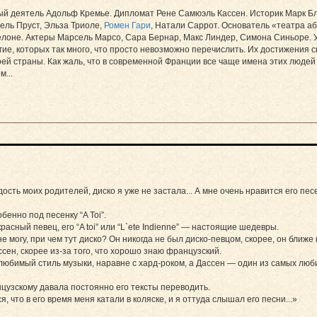
ый деятель Адольф Кремье. Дипломат Рене Самюэль Кассен. Историк Марк Бл
ель Пруст, Эльза Триоле,
Ромен Гари
, Натали Саррот. Основатель «театра а
лоне. Актеры Марсель Марсо, Сара Бернар, Макс Линдер, Симона Синьоре. 
угие, которых так много, что просто невозможно перечислить. Их достижения
ей страны. Как жаль, что в современной Франции все чаще имена этих людей 
...
ть моих родителей, диско я уже не застала... А мне очень нравится его песен
бенно под песенку “A Toi”.
расный певец, его “A toi” или “L`ete Indienne” — настоящие шедевры.
е могу, при чем тут диско? Он никогда не был диско-певцом, скорее, он ближе 
сен, скорее из-за того, что хорошо знаю французский.
любимый стиль музыки, наравне с хард-роком, а Дассен — один из самых люб
цузскому давала постоянно его тексты переводить.
я, что в его время меня катали в коляске, и я оттуда слышал его песни...»