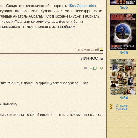
ок. Создатель классической оперетты
Жак Оффенбах
.
№66
бсурда» Эжен Ионеско. Художники Камиль Писсарро, Макс
Ученые Анатоль Абрагам, Клод Кохен-Тануджи, Габриэль
 снискали Франции мировую славу. Все они были
вспоминают только в связи с их еврейским
1 комментарий
№65
ЛИЧНОСТЬ
+10
ка “Salut”, я даже на французском ее учила... Так
№64
к шансону.
Старые
номера
имых исполнителей. И вообще — я на этой музыке вырос,