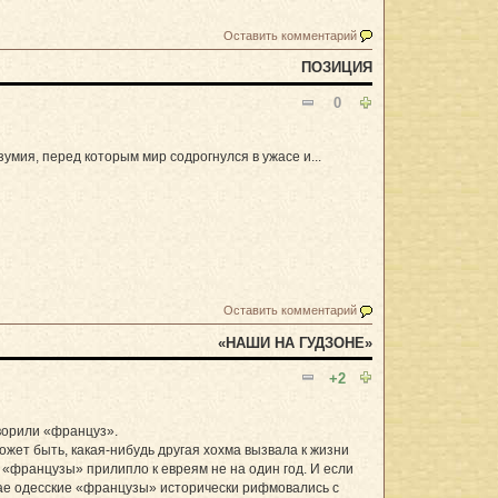
Оставить комментарий
ПОЗИЦИЯ
0
зумия, перед которым мир содрогнулся в ужасе и...
Оставить комментарий
«НАШИ НА ГУДЗОНЕ»
+2
оворили «француз».
ожет быть, какая-нибудь другая хохма вызвала к жизни
«французы» прилипло к евреям не на один год. И если
чае одесские «французы» исторически рифмовались с