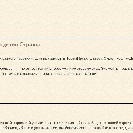
ождения Страны
 разного «уровня». Есть праздники из Торы (Песах, Шавуот, Суккот, Рош .а-
еревьев», — не относится ни к первому, ни ко второму виду. Элементы празд
о тому, как еврейский народ возвращался в свою страну.
пиковой парижской улочке. Никто не спешил зайти отобедать в нашей харчевне
ербродов, яблоко и умять это все под баночку сока на скамейке в сквере, ды