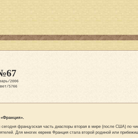
№67
варь/2006
евет/5766
 «Франция».
и сегодня французская часть диаспоры вторая в мире (после США) по ч
ятелей. Для многих евреев Франция стала второй родиной или прибежи