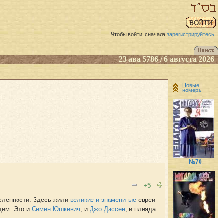
Чтобы войти, сначала
зарегистрируйтесь
.
23 ава 5786 / 6 августа 2026
Новые
номера
№70
+5
исленности. Здесь жили
великие и знаменитые
евреи
щем. Это и
Семен Юшкевич
, и
Джо Дассен
, и плеяда