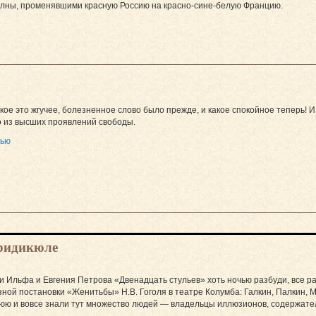
олны, променявшими красную Россию на красно-сине-белую Францию.
акое это жгучее, болезненное слово было прежде, и какое спокойное теперь! И 
о из высших проявлений свободы.
тью
 ридикюле
 Ильфа и Евгения Петрова «Двенадцать стульев» хоть ночью разбуди, все равн
ной постановки «Женитьбы» Н.В. Гоголя в театре Колумба: Галкин, Палкин, 
нюю и вовсе знали тут множество людей — владельцы иллюзионов, содержате