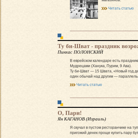
магазинов.
Читать статью
Ту би-Шват - праздник возр
Пинхас ПОЛОНСКИЙ
В еврейском календаре есть праздники
Мудрецами (Ханука, Пурим, 9 Ава).
Ту би-Шват — 15 Швата, «Новый год д
один обычай над другим — параллельн
Читать статью
О, Пари!
Ян КАГАНОВ (Израиль)
Я скучал в пустом ресторанчике на ту
пригожий денек проще купить пару бут