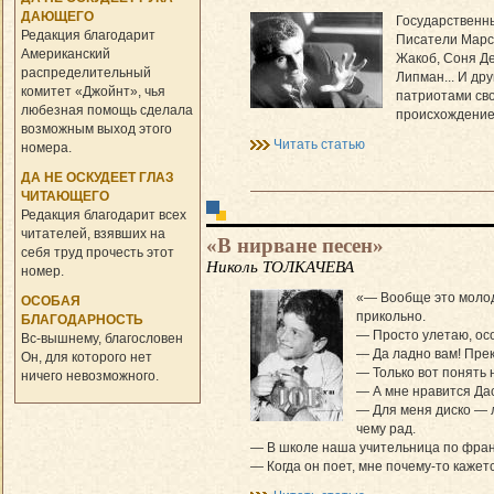
ДАЮЩЕГО
Государственн
Редакция благодарит
Писатели Марс
Американский
Жакоб, Соня Де
распределительный
Липман... И др
комитет «Джойнт», чья
патриотами сво
любезная помощь сделала
происхождением
возможным выход этого
Читать статью
номера.
ДА НЕ ОСКУДЕЕТ ГЛАЗ
ЧИТАЮЩЕГО
Редакция благодарит всех
читателей, взявших на
«В нирване песен»
себя труд прочесть этот
Николь ТОЛКАЧЕВА
номер.
«— Вообще это молодос
ОСОБАЯ
прикольно.
БЛАГОДАРНОСТЬ
— Просто улетаю, осо
Вс-вышнему, благословен
— Да ладно вам! Прек
Он, для которого нет
— Только вот понять н
ничего невозможного.
— А мне нравится Дас
— Для меня диско — 
чему рад.
— В школе наша учительница по фран
— Когда он поет, мне почему-то кажетс