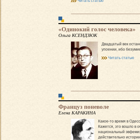
Читать статью
«Одинокий голос человека»
Ольга КСЕНДЗЮК
Двадцатый век остане
упоении, ибо безуми
Читать статью
Француз поневоле
Елена КАРАКИНА
Какое-то время в Одесс
Кажется, это вошло в 
национальный эвфемизм
действительно истории