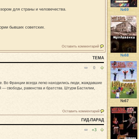
озором для страны и человечества.
№69
гории бывших советских.
Оставить комментарий
№68
ТЕМА
0
е. Во Франции всегда легко находились люди, жаждавшие
 — свободы, равенства и братства. Штурм Бастилии,
№67
Оставить комментарий
ГИД-ПАРАД
+3