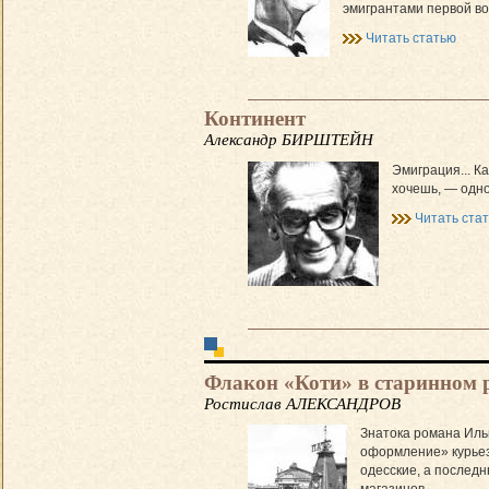
эмигрантами первой в
Читать статью
Континент
Александр БИРШТЕЙН
Эмиграция... К
хочешь, — одн
Читать ста
Флакон «Коти» в старинном
Ростислав АЛЕКСАНДРОВ
Знатока романа Ильи
оформление» курьез
одесские, а послед