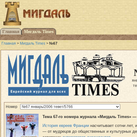
Главная
>
Мигдаль Times
>
№67
ян
т
Номер
Тема 67-го номера журнала «Мигдаль Times» —
История евреев Франции
насчитывает сотни лет, 
— от мудрецов до общественных и культурных де