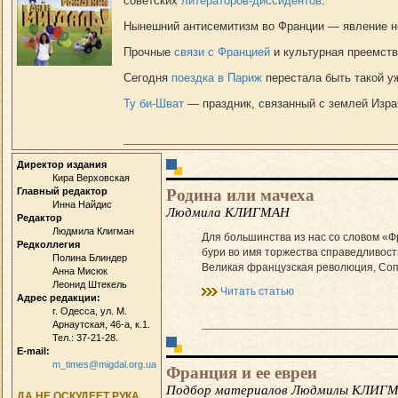
советских
литераторов-диссидентов
.
Нынешний антисемитизм во Франции — явление не
Прочные
связи с Францией
и культурная преемст
Сегодня
поездка в Париж
перестала быть такой уж
Ту би-Шват
— праздник, связанный с землей Изра
Директор издания
Кира Верховская
Родина или мачеха
Главный редактор
Инна Найдис
Людмила КЛИГМАН
Редактор
Людмила Клигман
Для большинства из нас со словом «Ф
Редколлегия
бури во имя торжества справедливос
Полина Блиндер
Великая французская революция, Соп
Анна Мисюк
Леонид Штекель
Читать статью
Адрес редакции:
г. Одесса, ул. М.
Арнаутская, 46-а, к.1.
Тел.: 37-21-28.
E-mail:
m_times@migdal.org.ua
Франция и ее евреи
Подбор материалов Людмилы КЛИГ
ДА НЕ ОСКУДЕЕТ РУКА