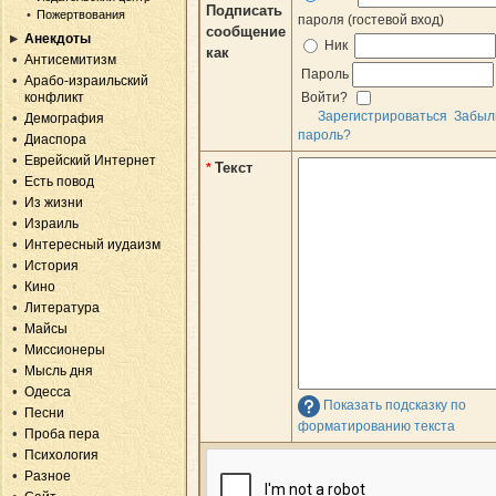
Подписать
Пожертвования
пароля (гостевой вход)
сообщение
Анекдоты
Ник
как
Антисемитизм
Пароль
Арабо-израильский
конфликт
Войти?
Зарегистрироваться
Забыл
Демография
пароль?
Диаспора
Еврейский Интернет
Текст
*
Есть повод
Из жизни
Израиль
Интересный иудаизм
История
Кино
Литература
Майсы
Миссионеры
Мысль дня
Одесса
Показать подсказку по
Песни
форматированию текста
Проба пера
Психология
Разное