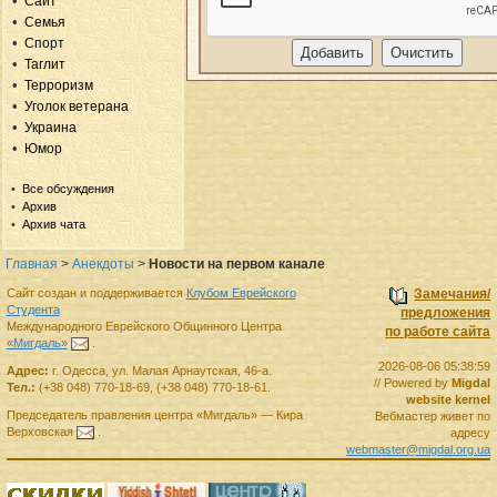
Сайт
Семья
Спорт
Таглит
Терроризм
Уголок ветерана
Украина
Юмор
Все обсуждения
Архив
Архив чата
Главная
>
Анекдоты
>
Новости на первом канале
Сайт создан и поддерживается
Клубом Еврейского
Замечания/
Студента
предложения
Международного Еврейского Общинного Центра
по работе сайта
«Мигдаль»
.
2026-08-06 05:38:59
Адрес:
г.
Одесса
,
ул. Малая Арнаутская, 46-а.
// Powered by
Migdal
Тел.:
(+38 048) 770-18-69
,
(+38 048) 770-18-61
.
website kernel
Председатель правления
центра
«Мигдаль»
—
Кира
Вебмастер живет по
Верховская
.
адресу
webmaster@migdal.org.ua