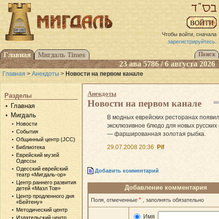
Чтобы войти, сначала
зарегистрируйтесь
.
23 ава 5786 / 6 августа 2026
Главная
>
Анекдоты
>
Новости на первом канале
Анекдоты
Разделы
Новости на первом канале
Главная
Мигдаль
В модных еврейских ресторанах появи
Новости
эксклюзивное блюдо для новых русских
События
— фаршированная золотая рыбка.
Общинный центр (JCC)
29.07.2008 20:36
Pif
Библиотека
Еврейский музей
Одессы
Одесский еврейский
Добавить комментарий
театр «Мигдаль-ор»
Центр раннего развития
Добавление комментария
детей «Мазл Тов»
Центр продленного дня
*
Поля, отмеченные
, заполнять обязательно
«Бейтену»
Методический центр
Имя
Издательский центр